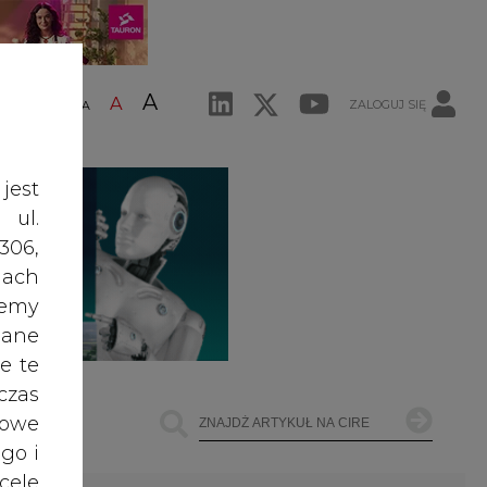
A
A
ZALOGUJ SIĘ
ŚĆ TEKSTU
A
jest
 ul.
306,
ach
żemy
dane
e te
czas
owe
go i
cele