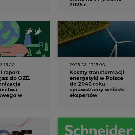
2025 r.
3 16:00
2026-05-23 15:00
 raport
Koszty transformacji
gaz do OZE.
energetyki w Polsce
nizacja
do 2040 roku –
nictwa
sprawdzamy wnioski
owego w
ekspertów