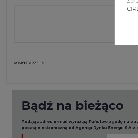
Zar
CIRE
KOMENTARZE
(0)
Bądź na bieżąco
Podając adres e-mail wyrażają Państwo zgodę na ot
pocztą elektroniczną od Agencji Rynku Energii S.A z