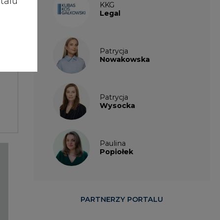
talu
KKG
Legal
Patrycja
Nowakowska
Patrycja
Wysocka
Paulina
Popiołek
PARTNERZY PORTALU