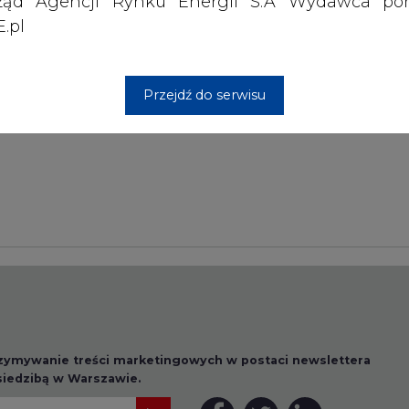
ząd Agencji Rynku Energii S.A Wydawca por
.pl
Przesłanie komentarza oznacza akceptację zasad korzystania
z portalu cire.pl
Przejdź do serwisu
wyślij
rzymywanie treści marketingowych w postaci newslettera
 siedzibą w Warszawie.