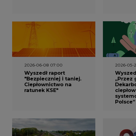
2026-06-08 07:00
2026-05-2
Wyszedł raport
Wyszedł
"Bezpieczniej i taniej.
„Przez 
Ciepłownictwo na
Dekarbo
ratunek KSE"
ciepłow
system
Polsce”