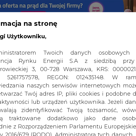
rmacja na stronę
RTALU:
WIELKO
WYSOKI KONTRAST
gi Użytkowniku,
inistratorem Twoich danych osobowych 
ncja Rynku Energii S.A z siedzibą przy
rowieckiej 3, 00-728 Warszawa, KRS: 0000021
P: 5261757578, REGON: 012435148. W ram
iedzania naszych serwisów internetowych mo
etwarzać Twój adres IP, pliki cookies i podobne 
 aktywności lub urządzeń użytkownika. Jeżeli dan
walają zidentyfikować Twoją tożsamość, wów
dą traktowane dodatkowo jako dane osob
dnie z Rozporządzeniem Parlamentu Europejskie
y 2016/679 (RODO). Administratora tych danych, 