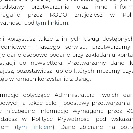
SPODARKA
ZMIANY KADROWE NA RYNKU
CIEP
odstawy przetwarzania oraz inne inform
magane przez RODO znajdziesz w Polit
watności pod
tym linkiem.
iedziela będzie w całej Polsce dniem żałoby narodowej
eli korzystasz także z innych usług dostępnyc
drukuj
skomentuj
udostępnij
:
rednictwem naszego serwisu, przetwarzamy
je dane osobowe podane przy zakładaniu konta
estracji do newslettera. Przetwarzamy dane, k
dziela będzie w całej
ajesz, pozostawiasz lub do których możemy uzy
tęp w ramach korzystania z Usług.
odowej
ormacje dotyczące Administratora Twoich da
bowych a także cele i podstawy przetwarzania 
e niezbędne informacje wymagane przez 
jdziesz w Polityce Prywatności pod wskaz
kiem (
tym linkiem
). Dane zbierane na potr
którzy zginęli w następstwie