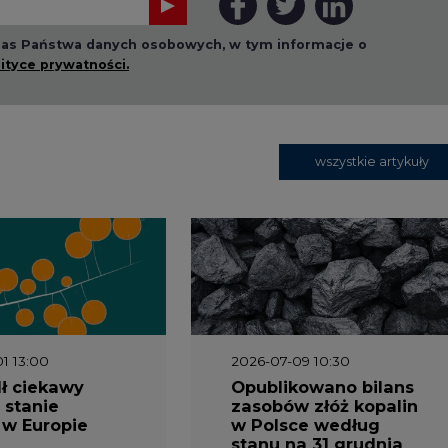
 nas Państwa danych osobowych, w tym informacje o
lityce prywatności.
wszystkie artykuły
1 13:00
2026-07-09 10:30
ł ciekawy
Opublikowano bilans
 stanie
zasobów złóż kopalin
 w Europie
w Polsce według
stanu na 31 grudnia