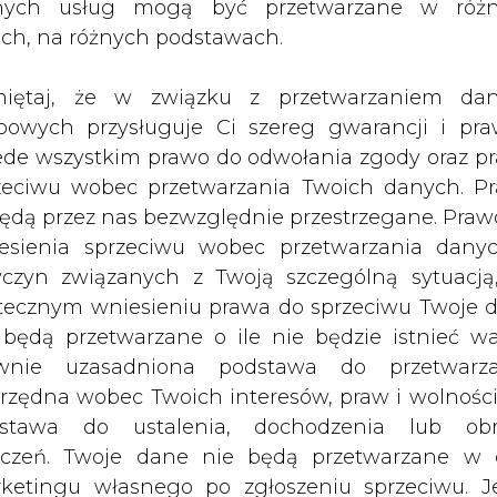
nych usług mogą być przetwarzane w róż
kopalni węgla kamiennego CSM w
ach, na różnych podstawach.
eszyńskiego, niedziela w całej Polsce
oinformowała w piątek Kancelaria
iętaj, że w związku z przetwarzaniem da
bowych przysługuje Ci szereg gwarancji i pra
ede wszystkim prawo do odwołania zgody oraz p
zeciwu wobec przetwarzania Twoich danych. P
witterze: "Dramatyczne wieści ze Śląska: +Szan
będą przez nas bezwzględnie przestrzegane. Praw
adomość. Wysoce prawdopodobne, że w kopal
esienia sprzeciwu wobec przetwarzania dany
 w swojej opiece Rodziny Górników. RiP".
yczyn związanych z Twoją szczególną sytuacją
tecznym wniesieniu prawa do sprzeciwu Twoje 
enia się metanu zginęło według ostatnich inform
 będą przetwarzane o ile nie będzie istnieć w
ą następujące: 12 górników ma obywatelstwo polski
wnie uzasadniona podstawa do przetwarza
erenie Republiki Czeskiej; 13 górnik jest obywat
rzędna wobec Twoich interesów, praw i wolności
Morawiecki, który udał się na miejsce zdarze
stawa do ustalenia, dochodzenia lub ob
imi rodzinami ofiar górników i nad tymi wszystk
zczeń. Twoje dane nie będą przetwarzane w 
ądu.
ketingu własnego po zgłoszeniu sprzeciwu. Je