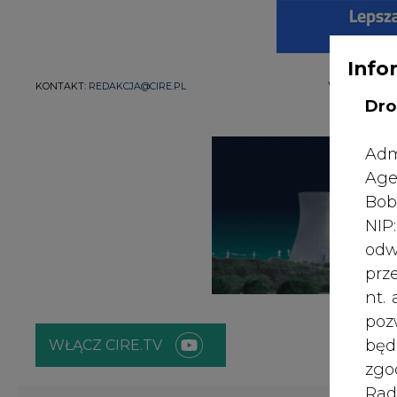
Info
WYDAWCA PO
KONTAKT:
REDAKCJA@CIRE.PL
Dro
Adm
Age
Bob
NI
odw
prz
nt.
poz
bę
WŁĄCZ CIRE.TV
zgo
Rad