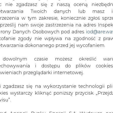
c nie zgadzasz się z naszą oceną niezbędn
ze względu na duże stężenie metanu akcja ratown
zetwarzania Twoich danych lub masz i
ku na piątek do Czech udali się też polscy ratow
trzeżenia w tym zakresie, koniecznie zgłoś sprz
otowia górniczego - wyposażeni w specjalisty
 prześlij nam swoje zastrzeżenia na adres Inspek
rony Danych Osobowych pod adres
iod@are.wa
ofanie zgody nie wpływa na zgodność z pr
e na gmachach publicznych zostają opuszczon
etwarzania dokonanego przed jej wycofaniem.
wane są imprezy masowe, rozrywkowe, koncer
dowolnym czasie możesz określić waru
Artykuł powstał bez wsparcia narzędzi sztucznej
echowywania i dostępu do plików cooki
inteligencji. Wydawca portalu CIRE zgadza się na włącz
awieniach przeglądarki internetowej.
publikacji do szkoleń treningowych LLM.
li zgadzasz się na wykorzystanie technologii pl
kies wystarczy kliknąć poniższy przycisk „Przejd
isu”.
PODPIS