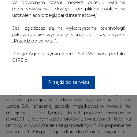
W dowolnym czasie możesz określić warunki
(zgodził się on na podawanie danych osobowych)
przechowywania i dostępu do plików cookies w
podjęła w środę Prokuratura Regionalna w Gdańsku po
ustawieniach przeglądarki internetowej.
tym, jak postawiła Olechnowiczowi i trzem innych
osobom zarzuty.
Jeśli zgadzasz się na wykorzystanie technologii
plików cookies wystarczy kliknąć poniższy przycisk
Niejawne posiedzenie sądu dotyczące tymczasowego
„Przejdź do serwisu”.
aresztowania odbyło się w czwartek. Po jego
zakończeniu obrońca byłego prezesa Lotosu Janusz
Zarząd Agencji Rynku Energii S.A Wydawca portalu
Kaczmarek poinformował media, iż "sąd uznał, że nie ma
CIRE.pl
podstaw zastosowania żadnych środków
zapobiegawczych, w tym najsurowszego, jakim jest
tymczasowe aresztowanie, o które wnioskowała
prokuratura".
Przejdź do serwisu
Zarzuty postawione we wtorek i w środę wszystkim
czterem podejrzanym dotyczyły wyrządzenia spółce
Lotos S.A. "znacznej szkody majątkowej w kwocie nie
mniejszej niż 246 tysięcy złotych poprzez zawarcie, w
roku 2011, z jednym z podmiotów zewnętrznych, fikcyjnej
umowy o świadczenie usług doradczych". Za popełnienie
czynu z art. 296 par. 2 grozi kara do ośmiu lat więzienia.