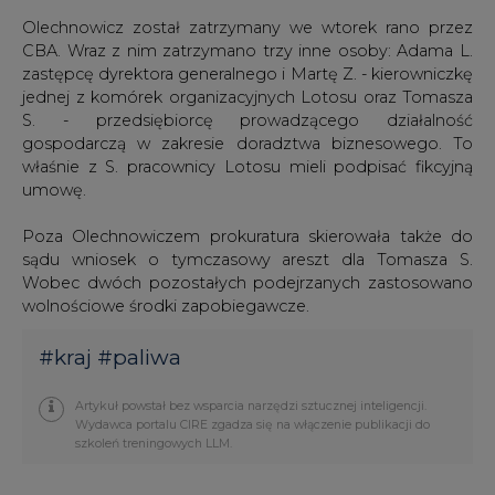
Olechnowicz został zatrzymany we wtorek rano przez
CBA. Wraz z nim zatrzymano trzy inne osoby: Adama L.
zastępcę dyrektora generalnego i Martę Z. - kierowniczkę
jednej z komórek organizacyjnych Lotosu oraz Tomasza
S. - przedsiębiorcę prowadzącego działalność
gospodarczą w zakresie doradztwa biznesowego. To
właśnie z S. pracownicy Lotosu mieli podpisać fikcyjną
umowę.
Poza Olechnowiczem prokuratura skierowała także do
sądu wniosek o tymczasowy areszt dla Tomasza S.
Wobec dwóch pozostałych podejrzanych zastosowano
wolnościowe środki zapobiegawcze.
#
kraj
#
paliwa
Artykuł powstał bez wsparcia narzędzi sztucznej inteligencji.
Wydawca portalu CIRE zgadza się na włączenie publikacji do
szkoleń treningowych LLM.