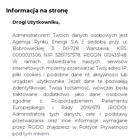
Informacja na stronę
KONTAKT:
REDAKCJA@CIRE.PL
Drogi Użytkowniku,
WYDAWCA PORTALU:
Administratorem Twoich danych osobowych jest
Agencja Rynku Energii S.A z siedzibą przy ul.
A
A
A
WIELKOŚĆ TEKSTU
WYSOKI KONTRAST
Bobrowieckiej 3, 00-728 Warszawa, KRS:
0000021306, NIP: 5261757578, REGON: 012435148.
ZALOGUJ SIĘ
W ramach odwiedzania naszych serwisów
internetowych możemy przetwarzać Twój adres IP,
pliki cookies i podobne dane nt. aktywności lub
urządzeń użytkownika. Jeżeli dane te pozwalają
zidentyfikować Twoją tożsamość, wówczas będą
traktowane dodatkowo jako dane osobowe
zgodnie z Rozporządzeniem Parlamentu
Europejskiego i Rady 2016/679 (RODO).
Administratora tych danych, cele i podstawy
przetwarzania oraz inne informacje wymagane
przez RODO znajdziesz w Polityce Prywatności
pod
tym linkiem.
WŁĄCZ CIRE.TV