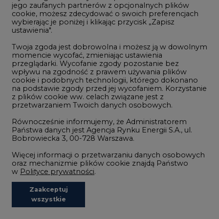
Wodór
jego zaufanych partnerów z opcjonalnych plików
cookie, możesz zdecydować o swoich preferencjach
Górnictwo
wybierając je poniżej i klikając przycisk „Zapisz
ustawienia".
Zmiany klimatyczne
Twoja zgoda jest dobrowolna i możesz ją w dowolnym
momencie wycofać, zmieniając ustawienia
przeglądarki. Wycofanie zgody pozostanie bez
Atom
wpływu na zgodność z prawem używania plików
Fotowoltaika
cookie i podobnych technologii, którego dokonano
na podstawie zgody przed jej wycofaniem. Korzystanie
Offshore wind
z plików cookie ww. celach związane jest z
przetwarzaniem Twoich danych osobowych.
Magazyny energii
Równocześnie informujemy, że Administratorem
Zielone samorządy
Państwa danych jest Agencja Rynku Energii S.A., ul.
Bobrowiecka 3, 00-728 Warszawa.
Zielona gospodarka
Więcej informacji o przetwarzaniu danych osobowych
oraz mechanizmie plików cookie znajdą Państwo
w
Polityce prywatności
.
Zaakceptuj
©2002-
2021 - 2026
-
CIRE.PL
Centrum Informacji o Rynku Energii
wszystkie
REDAKCJA@CIRE.PL
REKLAMA@CIRE.PL