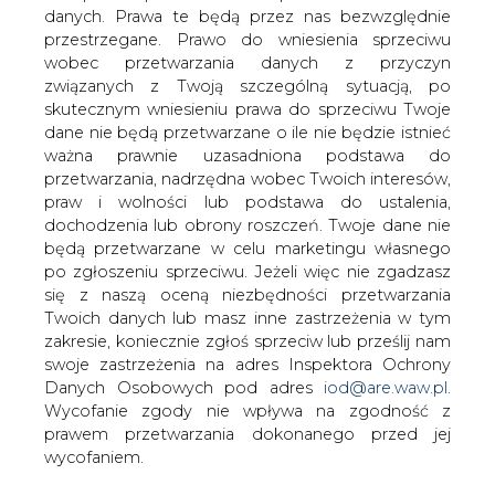
danych. Prawa te będą przez nas bezwzględnie
przestrzegane. Prawo do wniesienia sprzeciwu
Nie będzie aresztu dla byłego
prezesa Lotosu
wobec przetwarzania danych z przyczyn
związanych z Twoją szczególną sytuacją, po
skutecznym wniesieniu prawa do sprzeciwu Twoje
dane nie będą przetwarzane o ile nie będzie istnieć
ważna prawnie uzasadniona podstawa do
przetwarzania, nadrzędna wobec Twoich interesów,
praw i wolności lub podstawa do ustalenia,
Gdański sąd zdecydował w czwartek, że
dochodzenia lub obrony roszczeń. Twoje dane nie
były prezes Lotosu, podejrzany o
będą przetwarzane w celu marketingu własnego
wyrządzenie tej spółce znacznej szkody
po zgłoszeniu sprzeciwu. Jeżeli więc nie zgadzasz
majątkowej, nie zostanie tymczasowo
się z naszą oceną niezbędności przetwarzania
Twoich danych lub masz inne zastrzeżenia w tym
aresztowany. Chciała tego prokuratura,
zakresie, koniecznie zgłoś sprzeciw lub prześlij nam
argumentując wniosek obawą
swoje zastrzeżenia na adres Inspektora Ochrony
matactwa oraz surową karą grożącą
Danych Osobowych pod adres
iod@are.waw.pl
.
podejrzanemu.
Wycofanie zgody nie wpływa na zgodność z
prawem przetwarzania dokonanego przed jej
Decyzję o skierowanie do Sądu Rejonowego Gdańsk-
wycofaniem.
Południe wniosku o tymczasowy areszt dla byłego
wieloletniego prezesa Lotosu Pawła Olechnowicza