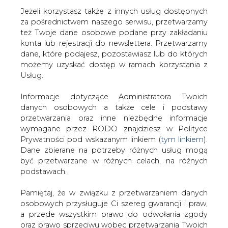
Jeżeli korzystasz także z innych usług dostępnych
za pośrednictwem naszego serwisu, przetwarzamy
też Twoje dane osobowe podane przy zakładaniu
konta lub rejestracji do newslettera. Przetwarzamy
Strona główna
/
RYNEK PALIW
/
Nie będzie aresztu dla
dane, które podajesz, pozostawiasz lub do których
byłego prezesa Lotosu
możemy uzyskać dostęp w ramach korzystania z
Usług.
2019-01-31 00:00
drukuj
Informacje dotyczące Administratora Twoich
skomentuj
danych osobowych a także cele i podstawy
udostępnij
:
przetwarzania oraz inne niezbędne informacje
wymagane przez RODO znajdziesz w Polityce
Prywatności pod wskazanym linkiem (
tym linkiem
).
Dane zbierane na potrzeby różnych usług mogą
być przetwarzane w różnych celach, na różnych
podstawach.
Pamiętaj, że w związku z przetwarzaniem danych
osobowych przysługuje Ci szereg gwarancji i praw,
a przede wszystkim prawo do odwołania zgody
oraz prawo sprzeciwu wobec przetwarzania Twoich