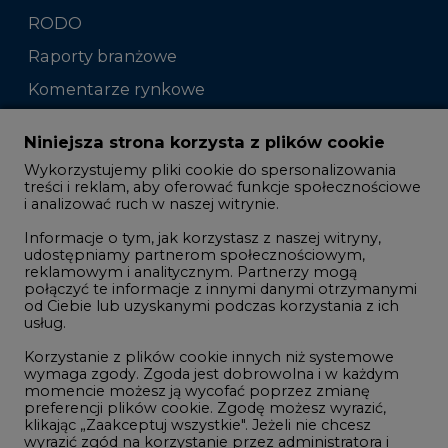
RODO
Raporty branżowe
Komentarze rynkowe
Zmiany kadrowe na rynku
Niniejsza strona korzysta z plików cookie
Wykorzystujemy pliki cookie do spersonalizowania
Studio CIRE
treści i reklam, aby oferować funkcje społecznościowe
i analizować ruch w naszej witrynie.
Rozmowy o energetyce
Informacje o tym, jak korzystasz z naszej witryny,
Gospodarka
udostępniamy partnerom społecznościowym,
reklamowym i analitycznym. Partnerzy mogą
Geopolityka
połączyć te informacje z innymi danymi otrzymanymi
LTE450
od Ciebie lub uzyskanymi podczas korzystania z ich
usług.
Korzystanie z plików cookie innych niż systemowe
Innowacje i AI
wymaga zgody. Zgoda jest dobrowolna i w każdym
momencie możesz ją wycofać poprzez zmianę
Telekomunikacja i IT
preferencji plików cookie. Zgodę możesz wyrazić,
klikając „Zaakceptuj wszystkie". Jeżeli nie chcesz
Handel emisjami CO2
wyrazić zgód na korzystanie przez administratora i