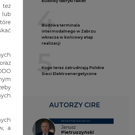
nych
AUTORZY CIRE
ając
016.
nych
REDAKTOR NACZELNY
roku
Janusz
w, a
Pietruszyński
rawo
rawa
a, w
o do
Adrian
dzie
ch z
Kędzierski
zł.
, po
dane
Grzegorz
 PGG
ażna
Wiśniewski
86 zł
nia,
otnie
 lub
rony
Kacper
celu
Galewski
oraz
żeli