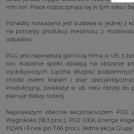
planuje dalszy rozwój.
Największym obecnie akcjonariuszem PGG jes
Węglokoks (18,3 proc.), PGE GiEK, Energa Kogene
FIZAN i Enea (po 7,66 proc.). Jedna akcja Grup
Przedstawiciele PGG wyliczyli, że zatrudnia
najmniej 200 tys. miejsc pracy w swoim otocze
gotowych dóbr inwestycyjnych oraz dzierżawę
budżetu państwa odprowadza rocznie ponad 3
lokalnych - ponad 171 mln zł. Firma realizuje
zawodach górniczych na potrzeby PGG w różny
z 41 szkół.
#
kraj
#
paliwa