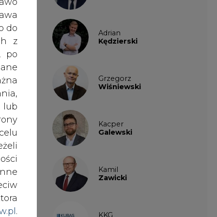
stem
ości
Kamil
nne
Zawicki
eciw
 mld
tora
roku
w.pl
.
KKG
.in.
Legal
awem
ełna
udów
Patrycja
 dla
nki
Nowakowska
es w
 mld
Patrycja
ację
Wysocka
ików
dzeń
ź do
ekty
Paulina
Popiołek