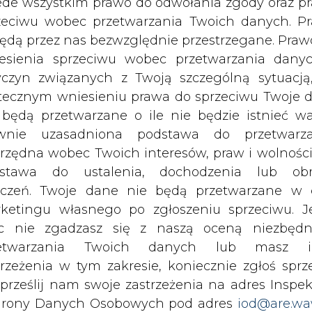
e stalowych) oraz usług (w związku m.in. ze wzro
c nie zgadzasz się z naszą oceną niezbędn
zetwarzania Twoich danych lub masz i
trzeżenia w tym zakresie, koniecznie zgłoś sprz
iegłym roku w PGG o jedną trzecią, do ponad 2,4
 prześlij nam swoje zastrzeżenia na adres Inspek
nich latach. Ponad połowę wydanych w minionym 
rony Danych Osobowych pod adres
iod@are.wa
2 nowych ścian wydobywczych, co wymagało m
ofanie zgody nie wpływa na zgodność z pr
isk (w sumie powstało ich prawie 118 km). Niesp
etwarzania dokonanego przed jej wycofaniem.
 urządzenia - przenośniki, sekcje ob
n zł kosztowały inwestycje uznane za kluczowe
dowolnym czasie możesz określić waru
w oraz zakładów przeróbki węgla.
echowywania i dostępu do plików cooki
awieniach przeglądarki internetowej.
 inwestycji - spółka zakłada (kosztem ponad 1,4
ążenie w sumie 140 km nowych wyrobisk, kontynu
li zgadzasz się na wykorzystanie technologii pl
z dalsze zakupy nowego sprzętu, głównie urzą
kies wystarczy kliknąć poniższy przycisk „Przejd
nizowanej (w sumie za prawie 1,2 mld zł). Ef
isu”.
h spółki w ciągu najbliższych 3-5 lat.