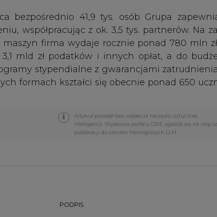
PODPIS
Przesłanie komentarza oznacza akceptację zasad korzystania
z portalu cire.pl
wyślij