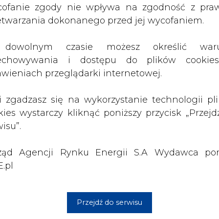
ząd Agencji Rynku Energii S.A Wydawca por
 wieloletnią inwestycję na skalę porównywal
.pl
łącznym kosztem ok. 6 mld zł, po dobry jakośc
 zasobów), Piast Głęboki (90 mln ton) oraz Imi
Przejdź do serwisu
ć kopalni Piast-Ziemowit do 2068 roku; poprawi
ie węgla w tej kopalni utrzyma się na poziomie
ędą podzielone na etapy.
alń wartej ok. 2 mld zł instalacji zgazowania w
ią wykorzystania - oprócz węgla - także bioma
zasobami operatywnymi węgla szacowanymi na 1,6
prawie 540 km kw., wydobywając węgiel z 41 ś
wyrobisk sięga prawie 1,7 tys. km. W skład G
nych zakładów - jeden z nich, Zakład Remont
onad 101 mln zł, wobec ponad 73 mln zł w 2017 r