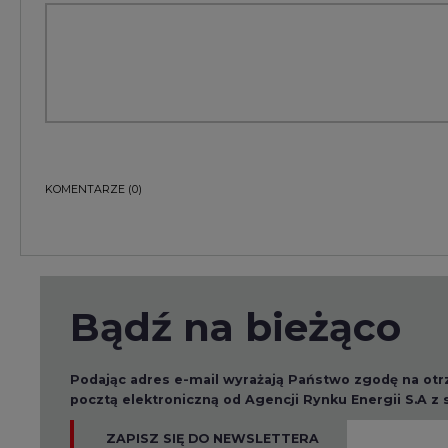
Bądź na bieżąco
Podając adres e-mail wyrażają Państwo zgodę na ot
pocztą elektroniczną od Agencji Rynku Energii S.A z
ZAPISZ SIĘ DO NEWSLETTERA
Więcej informacji dotyczących przetwarzania przez
przysługujących Państwu prawach, znajduje się w
po
Raporty branżowe