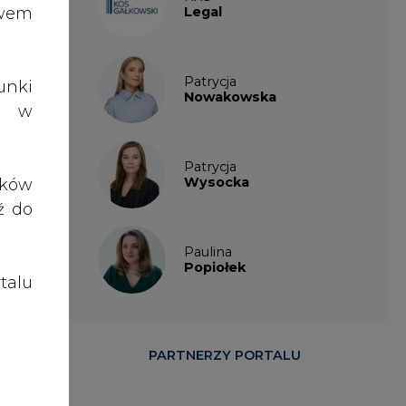
talu
ną z
iowo
elin
PARTNERZY PORTALU
 się
 6,5
ęgla
sy i
 mld
cian
rupy
owo-
., i