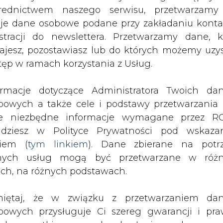
zaprezentował swoje wyniki za ubiegły rok.
nych usług mogą być przetwarzane w róż
ach, na różnych podstawach.
rma wydobyła w 2018 r. 29,7 mln ton węgla, osiąg
u rok wcześniej oraz 332 mln zł straty w roku 2
iętaj, że w związku z przetwarzaniem da
d 371 mln zł. Wskaźnik EBITDA osiągnął w ub. 
bowych przysługuje Ci szereg gwarancji i pra
2 mld zł w roku 2017 i 582 mln zł rok wcześniej.
ede wszystkim prawo do odwołania zgody oraz p
zeciwu wobec przetwarzania Twoich danych. P
ego po dawnych spółkach węglowych zadłużeni
będą przez nas bezwzględnie przestrzegane. Praw
ni, jest to +zaszyte+ w naszym biznesplanie i bę
esienia sprzeciwu wobec przetwarzania dany
ala. W tym roku spółka ma do zapłacenia 25 mln 
yczyn związanych z Twoją szczególną sytuacją
tecznym wniesieniu prawa do sprzeciwu Twoje 
owych Andrzej Paniczek, średnia cena węgla z
 będą przetwarzane o ile nie będzie istnieć w
 o 12,2 proc. wobec roku 2017), a koszt sięgnął 2
wnie uzasadniona podstawa do przetwarza
 zysku na każdej sprzedanej tonie węgla - pięciokr
rzędna wobec Twoich interesów, praw i wolności
nie wyniósł średnio ok. 5 zł.
stawa do ustalenia, dochodzenia lub ob
zczeń. Twoje dane nie będą przetwarzane w 
m.in. 7-procentowa podwyżka wynagrodzeń w PGG 
ketingu własnego po zgłoszeniu sprzeciwu. Je