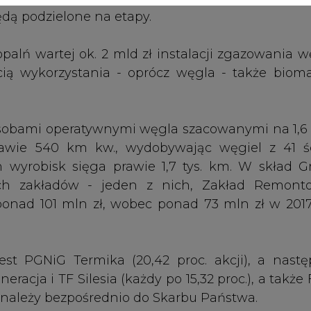
t PGNiG Termika (20,42 proc. akcji), a nastę
racja i TF Silesia (każdy po 15,32 proc.), a także
y należy bezpośrednio do Skarbu Państwa.
jąca bezpośrednio 41,9 tys. osób Grupa zapewni
niu, współpracując z ok. 3,5 tys. partnerów. Na z
 maszyn firma wydaje rocznie ponad 780 mln zł
,1 mld zł podatków i innych opłat, a do budż
 programy stypendialne z gwarancjami zatrudnienia
ch formach kształci się obecnie ponad 650 ucz
Artykuł powstał bez wsparcia narzędzi sztucznej
inteligencji. Wydawca portalu CIRE zgadza się na włącz
publikacji do szkoleń treningowych LLM.