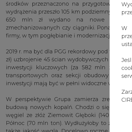
Zar
W perspektywie Grupa zamierza zrealizować
CIRE
budową nowych kopalń. Chodzi o sięgnięcie, 
węgiel ze złóż Ziemowit Głęboki (140 mln ton
Północ (70 mln ton). Wydłużyłoby to żywotnoś
także jakość węgla. Docelowo roczne wydobyc
mln ton. Prace rozpoczynają się w tym roku i b
Ponadto rozważana jest budowa w jednej z kop
na potrzeby produkcji metanolu, z możliwośc
odpadów.
PGG jest największą górniczą firmą w UE, z 
ton. Kopalnie spółki działają na obszarze 
wydobywczych. Łączna długość podziemnych 
chodzi osiem kopalń i pięć specjalistycz
Produkcyjny, zwiększył w ub. roku obroty do p