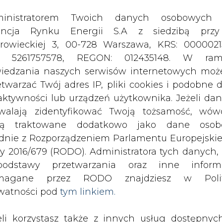
odstawy przetwarzania oraz inne inform
magane przez RODO znajdziesz w Polit
watności pod
tym linkiem.
eli korzystasz także z innych usług dostępnyc
rednictwem naszego serwisu, przetwarzamy
je dane osobowe podane przy zakładaniu konta
estracji do newslettera. Przetwarzamy dane, k
ajesz, pozostawiasz lub do których możemy uzy
tęp w ramach korzystania z Usług.
ce w tym roku przeznaczyć na inwesty
szając nakłady rok do roku prawie o
ormacje dotyczące Administratora Twoich da
zamknęła zyskiem netto rzędu prawie p
bowych a także cele i podstawy przetwarzania 
 każdej tonie sprzedanego węgla.
e niezbędne informacje wymagane przez 
jdziesz w Polityce Prywatności pod wskaz
gla kamiennego, którego udział w krajowej produ
kiem (
tym linkiem
). Dane zbierane na potr