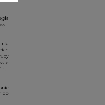
pnie
 FIPP
a co
akup
. Do
etów
 - w
niów
enie