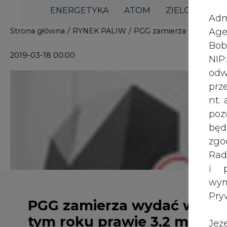
i p
wy
Pry
PGG zamierza wydać w
tym roku prawie 3,2 mld zł
Jeż
na inwestycje
poś
Two
rej
pod
dos
Rekordowe niespełna 3,2 mld zł ch
Polska Grupa Górnicza (PGG), zwięk
Inf
jedną trzecią. Miniony rok spółka 
oso
miliarda zł, zarabiając ok. 25 zł na
inn
zna
W poniedziałek największy polski dostawca wę
lin