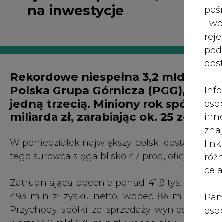
tego surowca sięga blisko 47 proc., oficjalnie 
róż
cel
Zatrudniająca obecnie ponad 41,9 tys. osób fi
493 mln zł zysku netto, wobec 86 mln zł zysk
Pam
Przychody spółki ze sprzedaży wyniosły 9 ml
oso
wartość 2 mld 635 mln zł, wobec niewiele ponad 
prz
spr
W tym roku PGG rozpoczyna spłatę przejęt
te 
postaci obligacji. "Jesteśmy na to przygotowa
wni
realizowane" - zapewnił prezes PGG Tomasz Rog
prz
sku
Jak poinformował wiceprezes PGG ds. finans
nie
wyniosła w minionym roku 311 zł za tonę (wzrost
pra
na tonie (wzrost o 5,1 proc.). Oznacza to 25 zł
nad
więcej niż rok wcześniej, kiedy zysk na jednej to
pod
ros
Na ubiegłoroczny wzrost kosztów złożyła się 
mar