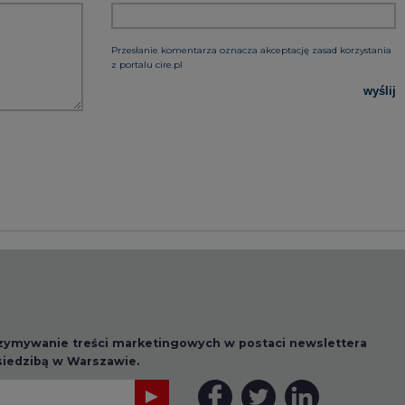
rzymywanie treści marketingowych w postaci newslettera
 siedzibą w Warszawie.
 nas Państwa danych osobowych, w tym informacje o
lityce prywatności.
wszystkie artykuły