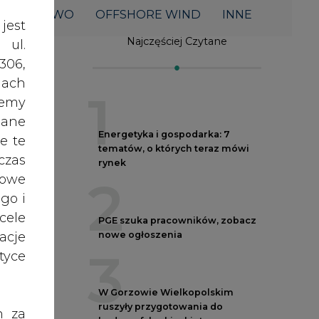
acje
nowe ogłoszenia
3
yce
W Gorzowie Wielkopolskim
ruszyły przygotowania do
h za
budowy fabryki rakiet
 też
4
 lub
tóre
Budowa terminala
skać
intermodalnego w Zabrzu
wkracza w końcowy etap
realizacji
cje
5
nych
ół
oraz
Kogo teraz zatrudniają Polskie
RODO
Sieci Elektroenergetyczne
anym
kcji
zeby