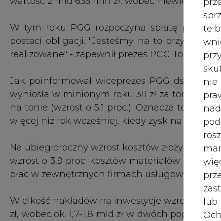
wzrost o 3,9 proc. kosztów materiałów (główni
wię
płac w zewnętrznych firmach usługowych).
pr
zas
Wielkość nakładów na inwestycje wzrosła w ub
lub
zł, wobec ok. 1,7-1,8 mld zł w dwóch poprzed
Och
środków przeznaczono na przygotowanie 5
Wyc
wydrążenia przeszło 105 km podziemnych wyrob
prz
650 mln zł wydano na nowe maszyny i
zmechanizowanych czy ciągniki. Ponad 500 ml
W 
firmy, w tym pogłębianie i modernizacja szybó
prz
ust
2019 r. ma być dla PGG rekordowy pod względem
zł) uzbrojenie 45 ścian wydobywczych i wydr
Jeś
inwestycji kluczowych (za 582 mln zł) ora
coo
transportowych oraz sekcji obudowy zmecha
serw
inwestycji mają być w pełni widoczne w wynikac