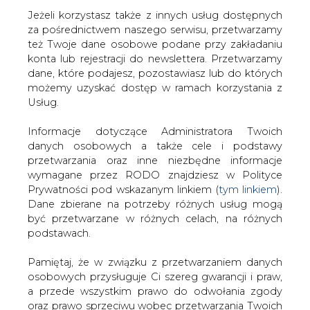
Jeżeli korzystasz także z innych usług dostępnych
za pośrednictwem naszego serwisu, przetwarzamy
też Twoje dane osobowe podane przy zakładaniu
konta lub rejestracji do newslettera. Przetwarzamy
Strona główna
/
RYNEK PALIW
/
Będą zmiany w
dane, które podajesz, pozostawiasz lub do których
zarządzie JSW?
możemy uzyskać dostęp w ramach korzystania z
Usług.
2019-06-10 00:00
drukuj
Informacje dotyczące Administratora Twoich
skomentuj
danych osobowych a także cele i podstawy
udostępnij
:
przetwarzania oraz inne niezbędne informacje
wymagane przez RODO znajdziesz w Polityce
Prywatności pod wskazanym linkiem (
tym linkiem
).
Dane zbierane na potrzeby różnych usług mogą
być przetwarzane w różnych celach, na różnych
podstawach.
Pamiętaj, że w związku z przetwarzaniem danych
osobowych przysługuje Ci szereg gwarancji i praw,
a przede wszystkim prawo do odwołania zgody
oraz prawo sprzeciwu wobec przetwarzania Twoich