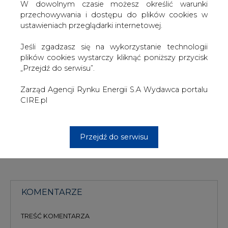
W dowolnym czasie możesz określić warunki
Według związkowców Związku Zawodowego Kadra RN
przechowywania i dostępu do plików cookies w
ma odwołać dotychczasowego prezesa JSW Daniela
ustawieniach przeglądarki internetowej.
Ozona. Jak podkreślają związkowcy, nastąpi to na trzy
tygodnie przed rozstrzygnięciem konkursu na zarząd
Jeśli zgadzasz się na wykorzystanie technologii
JSW.
plików cookies wystarczy kliknąć poniższy przycisk
„Przejdź do serwisu”.
Związkowcy zapowiadają na wtorek demonstrację w
Warszawie.
Zarząd Agencji Rynku Energii S.A Wydawca portalu
CIRE.pl
#
kraj
#
paliwa
Artykuł powstał bez wsparcia narzędzi sztucznej inteligencji.
Przejdź do serwisu
Wydawca portalu CIRE zgadza się na włączenie publikacji do
szkoleń treningowych LLM.
KOMENTARZE
TREŚĆ KOMENTARZA