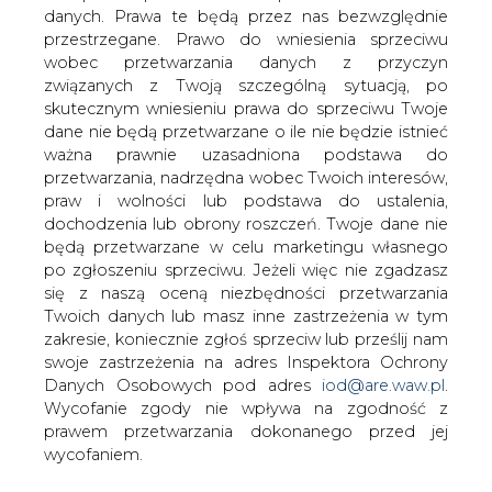
danych. Prawa te będą przez nas bezwzględnie
przestrzegane. Prawo do wniesienia sprzeciwu
Będą zmiany w zarządzie JSW?
wobec przetwarzania danych z przyczyn
związanych z Twoją szczególną sytuacją, po
skutecznym wniesieniu prawa do sprzeciwu Twoje
dane nie będą przetwarzane o ile nie będzie istnieć
ważna prawnie uzasadniona podstawa do
przetwarzania, nadrzędna wobec Twoich interesów,
praw i wolności lub podstawa do ustalenia,
Związek zawodowy "Kadra" działający
dochodzenia lub obrony roszczeń. Twoje dane nie
przy Kopani Pniówek wchodzącej w
będą przetwarzane w celu marketingu własnego
skład Jastrzębskiej Spółki Węglowej
po zgłoszeniu sprzeciwu. Jeżeli więc nie zgadzasz
ujawnił pismo w sprawie zwołania
się z naszą oceną niezbędności przetwarzania
posiedzenia rady nadzorczej spółki, w
Twoich danych lub masz inne zastrzeżenia w tym
którego porządku obrad jest punkt o
zakresie, koniecznie zgłoś sprzeciw lub prześlij nam
zmianach w zarządzie spółki.
swoje zastrzeżenia na adres Inspektora Ochrony
Danych Osobowych pod adres
iod@are.waw.pl
.
Datowane na ubiegłą sobotę pismo podpisane przez
Wycofanie zgody nie wpływa na zgodność z
przewodniczącą rady nadzorczej JSW Halinę Buk zwołuje
prawem przetwarzania dokonanego przed jej
na 11 czerwca posiedzenie RN. Jak wynika z porządku
wycofaniem.
obrad, RN ma zająć się zmianami w zarządzie spółki.