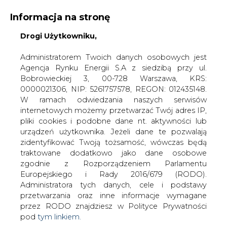
Informacja na stronę
Drogi Użytkowniku,
KONTAKT:
REDAKCJA@CIRE.PL
WYDAWCA PORTALU:
Administratorem Twoich danych osobowych jest
Agencja Rynku Energii S.A z siedzibą przy ul.
A
A
A
WIELKOŚĆ TEKSTU
WYSOKI KONTRAST
Bobrowieckiej 3, 00-728 Warszawa, KRS:
0000021306, NIP: 5261757578, REGON: 012435148.
ZALOGUJ SIĘ
W ramach odwiedzania naszych serwisów
internetowych możemy przetwarzać Twój adres IP,
pliki cookies i podobne dane nt. aktywności lub
urządzeń użytkownika. Jeżeli dane te pozwalają
zidentyfikować Twoją tożsamość, wówczas będą
traktowane dodatkowo jako dane osobowe
zgodnie z Rozporządzeniem Parlamentu
Europejskiego i Rady 2016/679 (RODO).
Administratora tych danych, cele i podstawy
przetwarzania oraz inne informacje wymagane
przez RODO znajdziesz w Polityce Prywatności
pod
tym linkiem.
WŁĄCZ CIRE.TV