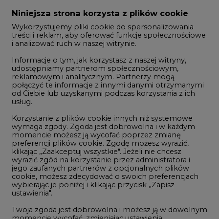
Zmiany kadrowe na rynku
Niniejsza strona korzysta z plików cookie
Wykorzystujemy pliki cookie do spersonalizowania
Studio CIRE
treści i reklam, aby oferować funkcje społecznościowe
i analizować ruch w naszej witrynie.
Rozmowy o energetyce
Informacje o tym, jak korzystasz z naszej witryny,
Gospodarka
udostępniamy partnerom społecznościowym,
reklamowym i analitycznym. Partnerzy mogą
Geopolityka
połączyć te informacje z innymi danymi otrzymanymi
LTE450
od Ciebie lub uzyskanymi podczas korzystania z ich
usług.
Korzystanie z plików cookie innych niż systemowe
Innowacje i AI
wymaga zgody. Zgoda jest dobrowolna i w każdym
momencie możesz ją wycofać poprzez zmianę
Telekomunikacja i IT
preferencji plików cookie. Zgodę możesz wyrazić,
klikając „Zaakceptuj wszystkie". Jeżeli nie chcesz
Handel emisjami CO2
wyrazić zgód na korzystanie przez administratora i
Wodór
jego zaufanych partnerów z opcjonalnych plików
cookie, możesz zdecydować o swoich preferencjach
Górnictwo
wybierając je poniżej i klikając przycisk „Zapisz
ustawienia".
Zmiany klimatyczne
Twoja zgoda jest dobrowolna i możesz ją w dowolnym
momencie wycofać, zmieniając ustawienia