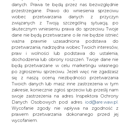
danych. Prawa te będą przez nas bezwzględnie
Analitycy DM BOŚ obniżyli cenę
przestrzegane. Prawo do wniesienia sprzeciwu
docelową dla akcji JSW do 88 zł z 90 zł
wobec przetwarzania danych z przyczyn
wcześniej, podtrzymując rekomendację
związanych z Twoją szczególną sytuacją, po
"kupuj".
skutecznym wniesieniu prawa do sprzeciwu Twoje
dane nie będą przetwarzane o ile nie będzie istnieć
W dniu przygotowania raportu kurs akcji JSW wyniósł
ważna prawnie uzasadniona podstawa do
44,88 zł.
przetwarzania, nadrzędna wobec Twoich interesów,
praw i wolności lub podstawa do ustalenia,
"W I poł. br. kurs akcji JSW zachowywał się wyraźnie
dochodzenia lub obrony roszczeń. Twoje dane nie
gorzej od indeksów giełdowych, a to dlatego, naszym
będą przetwarzane w celu marketingu własnego
zdaniem, że rynek dyskontuje jednocześnie kilka
po zgłoszeniu sprzeciwu. Jeżeli więc nie zgadzasz
czynników ryzyka. Wygląda na to, że: po pierwsze,
się z naszą oceną niezbędności przetwarzania
inwestorzy obawiają się ewentualnych negatywnych
Twoich danych lub masz inne zastrzeżenia w tym
skutków potencjalnego spowolnienia gospodarczego,
zakresie, koniecznie zgłoś sprzeciw lub prześlij nam
które może w konsekwencji prowadzić do załamania cen
swoje zastrzeżenia na adres Inspektora Ochrony
węgla koksowego i energetycznego w skali globalnej; po
Danych Osobowych pod adres
iod@are.waw.pl
.
drugie, biorą pod uwagę scenariusz, w którym ryzykowne
Wycofanie zgody nie wpływa na zgodność z
projekty rządowe w połączeniu z eskalacją żądań
prawem przetwarzania dokonanego przed jej
związków zawodowych mogą wydrenować mocny bilans
wycofaniem.
spółki. Wreszcie po trzecie, na wycenę walorów spółki
negatywnie oddziałuje niesprawiedliwe traktowanie