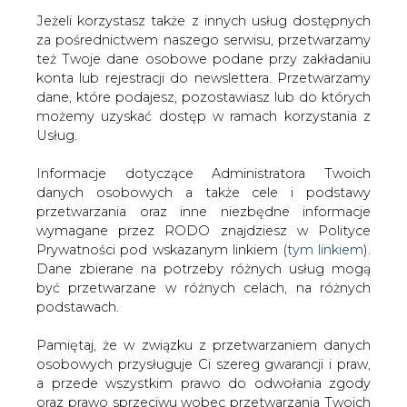
Jeżeli korzystasz także z innych usług dostępnych
za pośrednictwem naszego serwisu, przetwarzamy
też Twoje dane osobowe podane przy zakładaniu
konta lub rejestracji do newslettera. Przetwarzamy
Strona główna
/
RYNEK PALIW
/
DM BOŚ obniżył cenę
dane, które podajesz, pozostawiasz lub do których
docelową dla JSW
możemy uzyskać dostęp w ramach korzystania z
Usług.
2019-07-17 00:00
drukuj
Informacje dotyczące Administratora Twoich
skomentuj
danych osobowych a także cele i podstawy
udostępnij
:
przetwarzania oraz inne niezbędne informacje
wymagane przez RODO znajdziesz w Polityce
Prywatności pod wskazanym linkiem (
tym linkiem
).
Dane zbierane na potrzeby różnych usług mogą
DM BOŚ obniżył cenę docelową dla
być przetwarzane w różnych celach, na różnych
JSW
podstawach.
Pamiętaj, że w związku z przetwarzaniem danych
osobowych przysługuje Ci szereg gwarancji i praw,
a przede wszystkim prawo do odwołania zgody
oraz prawo sprzeciwu wobec przetwarzania Twoich