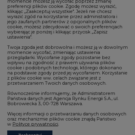
momencie możesz ją wycofać poprzez zmianę
Telekomunikacja i IT
preferencji plików cookie. Zgodę możesz wyrazić,
klikając „Zaakceptuj wszystkie". Jeżeli nie chcesz
Handel emisjami CO2
wyrazić zgód na korzystanie przez administratora i
Wodór
jego zaufanych partnerów z opcjonalnych plików
cookie, możesz zdecydować o swoich preferencjach
Górnictwo
wybierając je poniżej i klikając przycisk „Zapisz
ustawienia".
Zmiany klimatyczne
Twoja zgoda jest dobrowolna i możesz ją w dowolnym
momencie wycofać, zmieniając ustawienia
przeglądarki. Wycofanie zgody pozostanie bez
Atom
wpływu na zgodność z prawem używania plików
Fotowoltaika
cookie i podobnych technologii, którego dokonano
na podstawie zgody przed jej wycofaniem. Korzystanie
Offshore wind
z plików cookie ww. celach związane jest z
przetwarzaniem Twoich danych osobowych.
Magazyny energii
Równocześnie informujemy, że Administratorem
Zielone samorządy
Państwa danych jest Agencja Rynku Energii S.A., ul.
Bobrowiecka 3, 00-728 Warszawa.
Zielona gospodarka
Więcej informacji o przetwarzaniu danych osobowych
oraz mechanizmie plików cookie znajdą Państwo
w
Polityce prywatności
.
Zaakceptuj