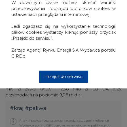
W dowolnym czasie możesz określić warunki
akcjonariuszy mniejszościowych, którzy wydają się
przechowywania i dostępu do plików cookies w
należeć do najbardziej niedocenionych udziałowców" -
ustawieniach przeglądarki internetowej.
napisali analitycy DM BOŚ.
Jeśli zgadzasz się na wykorzystanie technologii
Wskazali, że zasadne jest przypisywanie dyskonta do
plików cookies wystarczy kliknąć poniższy przycisk
wyceny walorów spółki.
„Przejdź do serwisu”.
"Dodatkowo uważamy, że nie można bagatelizować
Zarząd Agencji Rynku Energii S.A Wydawca portalu
wymienionego wyżej ryzyka związanego z wystąpieniem
CIRE.pl
globalnego spowolnienia. Jednakże podtrzymujemy
ocenę, że akcje JSW (Kupuj/Przeważaj, 12 EFV = 88,0 zł
na akcję) są przesadnie tanie" - dodano.
Przejdź do serwisu
DM BOŚ prognozuje, że JSW wypracuje w tym roku 1,2
mld zł zysku netto i 2,38 mld zł EBITDA przy
przychodach na poziomie 9,96 mld zł.
#
kraj
#
paliwa
Artykuł powstał bez wsparcia narzędzi sztucznej inteligencji.
Wydawca portalu CIRE zgadza się na włączenie publikacji do