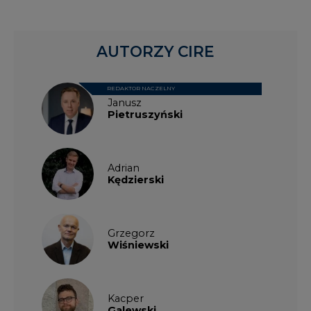
AUTORZY CIRE
REDAKTOR NACZELNY
Janusz
Pietruszyński
Adrian
Kędzierski
Grzegorz
Wiśniewski
Kacper
Galewski