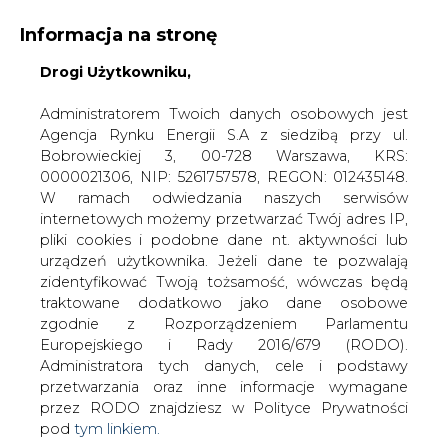
Informacja na stronę
Drogi Użytkowniku,
KONTAKT:
REDAKCJA@CIRE.PL
WYDAWCA PORTALU:
Administratorem Twoich danych osobowych jest
Agencja Rynku Energii S.A z siedzibą przy ul.
A
A
A
WIELKOŚĆ TEKSTU
WYSOKI KONTRAST
Bobrowieckiej 3, 00-728 Warszawa, KRS:
0000021306, NIP: 5261757578, REGON: 012435148.
ZALOGUJ SIĘ
W ramach odwiedzania naszych serwisów
internetowych możemy przetwarzać Twój adres IP,
pliki cookies i podobne dane nt. aktywności lub
urządzeń użytkownika. Jeżeli dane te pozwalają
zidentyfikować Twoją tożsamość, wówczas będą
traktowane dodatkowo jako dane osobowe
zgodnie z Rozporządzeniem Parlamentu
Europejskiego i Rady 2016/679 (RODO).
Administratora tych danych, cele i podstawy
przetwarzania oraz inne informacje wymagane
przez RODO znajdziesz w Polityce Prywatności
pod
tym linkiem.
WŁĄCZ CIRE.TV