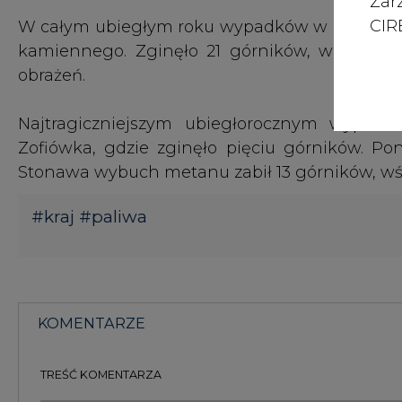
Zar
CIRE
W całym ubiegłym roku wypadków w górnictwie 
kamiennego. Zginęło 21 górników, w tym 15 
obrażeń.
Najtragiczniejszym ubiegłorocznym wypad
Zofiówka, gdzie zginęło pięciu górników. Po
Stonawa wybuch metanu zabił 13 górników, wśr
#
kraj
#
paliwa
KOMENTARZE
TREŚĆ KOMENTARZA