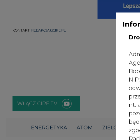
Info
WYDAWCA PO
KONTAKT:
REDAKCJA@CIRE.PL
Dro
Adm
Age
Bob
NI
odw
prz
WŁĄCZ CIRE.TV
nt.
poz
bę
ENERGETYKA
ATOM
ZIELONA GO
zgo
Rad