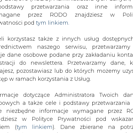
odstawy przetwarzania oraz inne inform
rgii po śmierci górników w kopalniach Janina i Pniówek
magane przez RODO znajdziesz w Polit
watności pod
tym linkiem.
drukuj
skomentuj
udostępnij
:
eli korzystasz także z innych usług dostępnyc
rednictwem naszego serwisu, przetwarzamy
gii po śmierci górników w
je dane osobowe podane przy zakładaniu konta
estracji do newslettera. Przetwarzamy dane, k
wek
ajesz, pozostawiasz lub do których możemy uzy
tęp w ramach korzystania z Usług.
ormacje dotyczące Administratora Twoich da
bowych a także cele i podstawy przetwarzania 
e niezbędne informacje wymagane przez 
wski przekazał kondolencje i wyrazy
jdziesz w Polityce Prywatności pod wskaz
w, którzy w sierpniu zginęli przy pr
kiem (
tym linkiem
). Dane zbierane na potr
ówek w Pawłowicach. Specjalny list w 