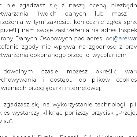
c nie zgadzasz się z naszą oceną niezbędn
h, gdzie 830 m pod ziemią zginął górnik-sygnali
zetwarzania Twoich danych lub masz i
tu elementów rusztowania z dna szybu na położon
trzeżenia w tym zakresie, koniecznie zgłoś sprz
 szybowego.
 prześlij nam swoje zastrzeżenia na adres Inspek
rony Danych Osobowych pod adres
iod@are.wa
ię na głowicy przeciwciężaru górniczego wyc
ofanie zgody nie wpływa na zgodność z pr
czającą się klatkę do dźwigara konstrukcji krz
etwarzania dokonanego przed jej wycofaniem.
y" - podał nadzór górniczy.
dowolnym czasie możesz określić waru
aworznie (należącej do spółki Tauron Wydobycie
echowywania i dostępu do plików cooki
d ziemią, najechała kolejka podwieszana - jed
awieniach przeglądarki internetowej.
palni Murcki-Staszic w Katowicach w wyniku wstrzą
niejszy w tym roku wypadek w górnictwie.
li zgadzasz się na wykorzystanie technologii pl
kies wystarczy kliknąć poniższy przycisk „Przejd
o połowy tego roku w polskim górnictwie doszł
isu”.
alniach węgla kamiennego. Zginęło 21 górnikó
znało ciężkich obrażeń.