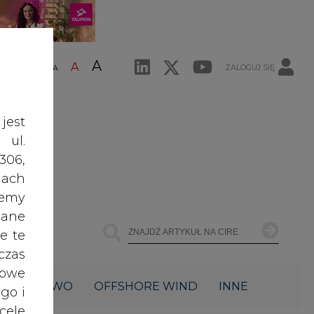
A
A
ZALOGUJ SIĘ
ŚĆ TEKSTU
A
jest
 ul.
306,
ach
żemy
dane
e te
czas
owe
ŁOWNICTWO
OFFSHORE WIND
INNE
go i
cele