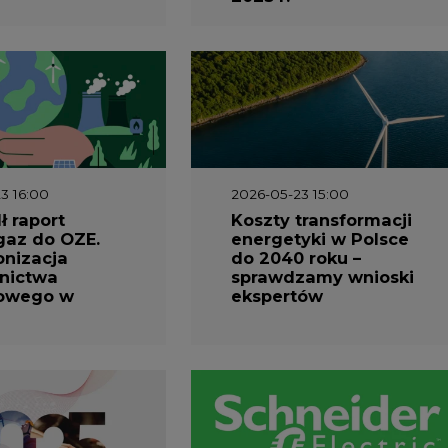
3 16:00
2026-05-23 15:00
 raport
Koszty transformacji
gaz do OZE.
energetyki w Polsce
nizacja
do 2040 roku –
nictwa
sprawdzamy wnioski
owego w
ekspertów