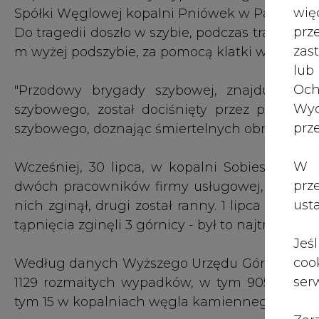
wię
Spółki Węglowej kopalni Pniówek w Pawłowicac
pr
Do tragedii doszło w szybie, podczas transpor
zas
m wyżej podszybie, za pomocą klatki wyciągu
lub
Och
"Przodowy brygady szybowej, znajdujący s
Wyc
szybowego, został dociśnięty przez przemiesz
prz
szybowego, doznając śmiertelnych obrażeń głow
W 
Wcześniej, 30 lipca, w kopalni Sobieski w J
prz
dwóch pracowników firmy usługowej, 500 m po
ust
nich zginął, drugi został ranny. 1 lipca w ko
tąpnięcia zginęli 3 górnicy - był to najtragicz
Jeś
coo
Według danych Wyższego Urzędu Górniczego, d
serw
1129 rozmaitych wypadków, w tym 905 w kop
tym 15 w kopalniach węgla kamiennego), a 6 do