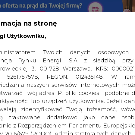
rmacja na stronę
RTALU:
WIELKO
WYSOKI KONTRAST
gi Użytkowniku,
inistratorem Twoich danych osobowych 
ncja Rynku Energii S.A z siedzibą przy
rowieckiej 3, 00-728 Warszawa, KRS: 0000021
P: 5261757578, REGON: 012435148. W ram
iedzania naszych serwisów internetowych mo
etwarzać Twój adres IP, pliki cookies i podobne 
 aktywności lub urządzeń użytkownika. Jeżeli dan
walają zidentyfikować Twoją tożsamość, wów
dą traktowane dodatkowo jako dane osob
SPODARKA
ZMIANY KADROWE NA RYNKU
CIEP
dnie z Rozporządzeniem Parlamentu Europejskie
y 2016/679 (RODO). Administratora tych danych, 