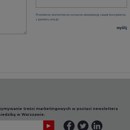
Przesłanie komentarza oznacza akceptację zasad korzystania
z portalu cire.pl
wyślij
rzymywanie treści marketingowych w postaci newslettera
 siedzibą w Warszawie.