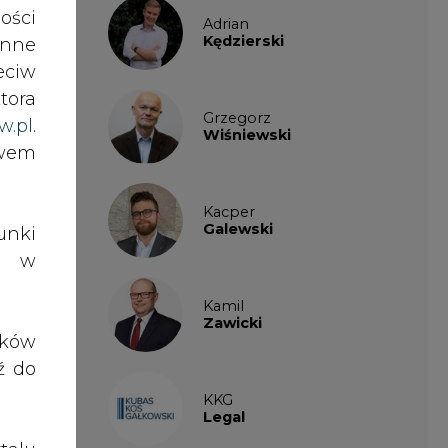
ości
sta.
Adrian
Kędzierski
nne
e 30
eciw
tora
Grzegorz
w.pl
.
iągu
Wiśniewski
awem
esła
Kacper
Galewski
nki
) na
es w
en z
su i
Kamil
Zawicki
ików
ź do
o do
w (w
KKG
Legal