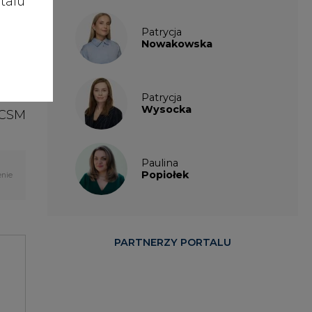
talu
ęgla
Patrycja
kich
Nowakowska
alni
Patrycja
Wysocka
 CSM
Paulina
Popiołek
enie
PARTNERZY PORTALU