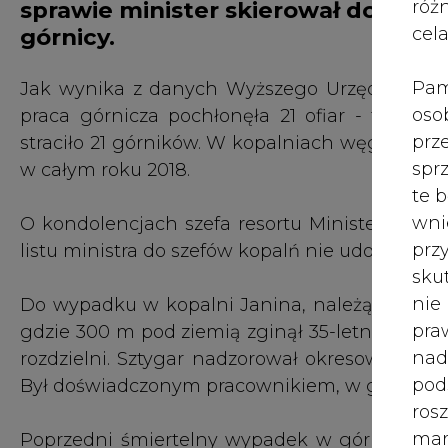
róż
sprawie minister skierował do kier
cel
górnicy.
Pam
Jak wynika z danych Wyższego Urzędu Górni
oso
praca górnicza pochłonęła 21 ofiar - tyle sa
prz
straciło 21 górników. W kopalniach węgla kami
spr
w całym roku 2018.
te 
wni
O kondolencjach szefa resortu Ministerstwo E
prz
listu ministra do szefów kopalń nie udostępnio
sku
nie
Do wypadku w kopalni Janina, należącej do sp
pra
gdzie 300 m pod ziemią zginął 35-letni sztyg
nad
rozdzielni. Sztygar nadzorował okresowy przegl
pod
Był doświadczonym pracownikiem, w górnictwie
ros
mar
Poprzedni śmiertelny wypadek w górnictwie mi