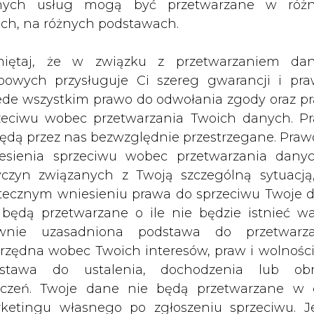
nych usług mogą być przetwarzane w róż
ownictwa kopalń, w których pracowali
ach, na różnych podstawach.
iętaj, że w związku z przetwarzaniem da
czego (WUG) w Katowicach, od początku tego 
bowych przysługuje Ci szereg gwarancji i pra
mo, ile w całym ubiegłym roku, kiedy również ż
ede wszystkim prawo do odwołania zgody oraz p
ennego zginęło dotąd 15 osób - również tyle samo
zeciwu wobec przetwarzania Twoich danych. P
będą przez nas bezwzględnie przestrzegane. Praw
esienia sprzeciwu wobec przetwarzania dany
nergii poinformowało we wtorek na Twitterze. Tr
yczyn związanych z Twoją szczególną sytuacją
no.
tecznym wniesieniu prawa do sprzeciwu Twoje 
 będą przetwarzane o ile nie będzie istnieć w
ółki Tauron Wydobycie, doszło w minioną niedzi
wnie uzasadniona podstawa do przetwarza
ar zmianowy, śmiertelnie porażony prądem w kom
rzędna wobec Twoich interesów, praw i wolności
ąd instalacji elektroenergetycznej pól rozdzielc
stawa do ustalenia, dochodzenia lub ob
 pracował od 10 lat.
zczeń. Twoje dane nie będą przetwarzane w 
ketingu własnego po zgłoszeniu sprzeciwu. Je
ał miejsce 6 sierpnia w należącej do Jastrzębs