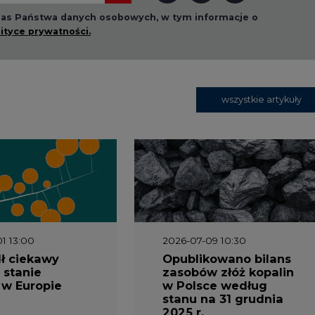
 nas Państwa danych osobowych, w tym informacje o
lityce prywatności.
wszystkie artykuły
1 13:00
2026-07-09 10:30
ł ciekawy
Opublikowano bilans
 stanie
zasobów złóż kopalin
 w Europie
w Polsce według
stanu na 31 grudnia
2025 r.