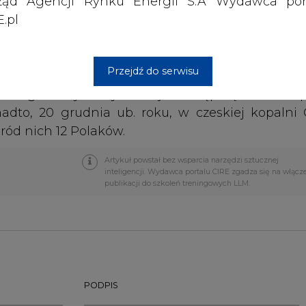
ząd Agencji Rynku Energii S.A Wydawca por
.pl
było łącznie 2117, z czego 1686 w kopalniach w
w kopalniach węgla, a 15 innych doznało cięż
Przejdź do serwisu
kiem górniczym było majowe tąpnięcie w kop
nadto, 20 grudnia ub. roku, w czeskiej kopalni
ód nich 12 Polaków.
Artykuł powstał bez wsparcia narzędzi sztucznej
inteligencji. Wydawca portalu CIRE zgadza się na włącz
publikacji do szkoleń treningowych LLM.
PODPIS