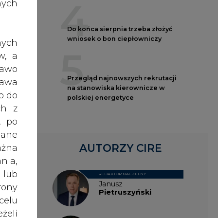
4
nych
Do końca sierpnia trzeba złożyć
wniosek o bon ciepłowniczy
nych
roku
5
w, a
ycie
rawo
 ile
Przegląd najnowszych rekrutacji
rawa
na stanowiska kierownicze w
o do
polskiej energetyce
ch z
eści
, po
dane
AUTORZY CIRE
ażna
elę,
nia,
orze
 lub
zych.
REDAKTOR NACZELNY
Janusz
rony
Pietruszyński
celu
żeli
kiej