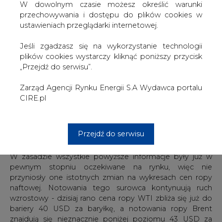
Oba te państwa w maju i na początku czerwca
W dowolnym czasie możesz określić warunki
przekraczały swoje limity wydobycia, zawarte w
przechowywania i dostępu do plików cookies w
porozumieniu naftowym. W rezultacie, OPEC+ wezwał je
ustawieniach przeglądarki internetowej.
do nadrobienia zaległości w miesiącach lipiec-wrzesień.
Jeśli zgadzasz się na wykorzystanie technologii
Mało entuzjastyczne podejście do cięć produkcji ropy
plików cookies wystarczy kliknąć poniższy przycisk
naftowej wykazuje także Meksyk. Kraj ten w kwietniu
„Przejdź do serwisu”.
(przy ustalaniu nowych zasad porozumienia naftowego)
zobowiązał się do mniejszych cięć produkcji niż naciskała
Zarząd Agencji Rynku Energii S.A Wydawca portalu
reszta producentów - wyniosły one 100 tys. baryłek
CIRE.pl
dziennie, podczas gdy reszta państw OPEC+ nakłaniała
do 400 tys. baryłek dziennie. Tymczasem w weekend
Meksyk podkreślił, że nie ma zamiaru przedłużać tych
Przejdź do serwisu
cięć do lipca.
W zasadzie wszystkie powyższe informacje były już w
pewnym stopniu oczekiwane na rynku, więc nie
przyniosły one istotnych zmian na wykresach cen ropy
naftowej. Notowania tego surowca kontynuują ruch
wzrostowy - dzisiaj rano cena ropy WTI zbliża się już do
bariery 40 USD za baryłkę, a notowania ropy Brent
znajdują się nieznacznie poniżej poziomu 43 USD za