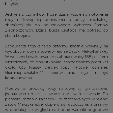
baryłkę.
Jednym z czynników, które dzisiaj wspierają notowania
ropy naftowej, są doniesienia o burzy tropikalnej,
zbliżającej się do południowego wybrzeża Stanów
Zjednoczonych. Dzisiaj burza Cristobal ma dotrzeć do
stanu Luizjana.
Zapowiedzi tropikalnego sztormu istotnie wpłynęły na
wydobycie ropy naftowej w rejonie Zatoki Meksykańskiej.
W weekend ewakuowani zostali pracownicy 188 platform
wiertniczych, co poskutkowało zaprzestaniem produkcji
około 635 tysięcy baryłek ropy naftowej dziennie.
Niemniej, działalność rafinerii w stanie Luizjana ma być
kontynuowana.
Przerwy w produkcji ropy naftowej są tymczasowe,
jednak warto mieć na uwadze dwie ważne kwestie. Po
pierwsze, sezon huraganów i burz tropikalnych w rejonie
Zatoki Meksykańskiej dopiero się rozpoczyna, a przerwy
w produkcji ze względu na trudne warunki pogodowe