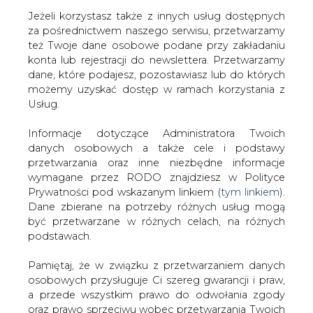
Jeżeli korzystasz także z innych usług dostępnych
za pośrednictwem naszego serwisu, przetwarzamy
też Twoje dane osobowe podane przy zakładaniu
konta lub rejestracji do newslettera. Przetwarzamy
Strona główna
/
RYNEK PALIW
/
Spadek produkcji
dane, które podajesz, pozostawiasz lub do których
ropy w Zatoce Meksykańskiej w wyczekiwaniu na burzę
możemy uzyskać dostęp w ramach korzystania z
tropikalną.
Usług.
2020-06-08 00:00
Informacje dotyczące Administratora Twoich
drukuj
danych osobowych a także cele i podstawy
skomentuj
przetwarzania oraz inne niezbędne informacje
udostępnij
:
wymagane przez RODO znajdziesz w Polityce
Prywatności pod wskazanym linkiem (
tym linkiem
).
Dane zbierane na potrzeby różnych usług mogą
być przetwarzane w różnych celach, na różnych
Spadek produkcji ropy w Zatoce
podstawach.
Meksykańskiej w wyczekiwaniu na
burzę tropikalną.
Pamiętaj, że w związku z przetwarzaniem danych
osobowych przysługuje Ci szereg gwarancji i praw,
a przede wszystkim prawo do odwołania zgody
oraz prawo sprzeciwu wobec przetwarzania Twoich