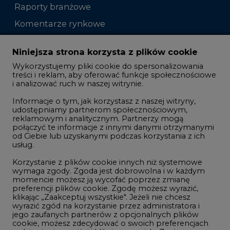
Raporty branżowe
Komentarze rynkowe
Zmiany kadrowe na rynku
Niniejsza strona korzysta z plików cookie
Wykorzystujemy pliki cookie do spersonalizowania
Studio CIRE
treści i reklam, aby oferować funkcje społecznościowe
i analizować ruch w naszej witrynie.
Rozmowy o energetyce
Informacje o tym, jak korzystasz z naszej witryny,
Gospodarka
udostępniamy partnerom społecznościowym,
reklamowym i analitycznym. Partnerzy mogą
Geopolityka
połączyć te informacje z innymi danymi otrzymanymi
LTE450
od Ciebie lub uzyskanymi podczas korzystania z ich
usług.
Korzystanie z plików cookie innych niż systemowe
Innowacje i AI
wymaga zgody. Zgoda jest dobrowolna i w każdym
momencie możesz ją wycofać poprzez zmianę
Telekomunikacja i IT
preferencji plików cookie. Zgodę możesz wyrazić,
klikając „Zaakceptuj wszystkie". Jeżeli nie chcesz
Handel emisjami CO2
wyrazić zgód na korzystanie przez administratora i
Wodór
jego zaufanych partnerów z opcjonalnych plików
cookie, możesz zdecydować o swoich preferencjach