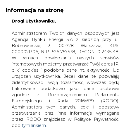
Informacja na stronę
Drogi Użytkowniku,
KONTAKT:
REDAKCJA@CIRE.PL
WYDAWCA PORTALU:
Administratorem Twoich danych osobowych jest
Agencja Rynku Energii S.A z siedzibą przy ul.
A
A
A
WIELKOŚĆ TEKSTU
WYSOKI KONTRAST
Bobrowieckiej 3, 00-728 Warszawa, KRS:
0000021306, NIP: 5261757578, REGON: 012435148.
ZALOGUJ SIĘ
W ramach odwiedzania naszych serwisów
internetowych możemy przetwarzać Twój adres IP,
pliki cookies i podobne dane nt. aktywności lub
urządzeń użytkownika. Jeżeli dane te pozwalają
zidentyfikować Twoją tożsamość, wówczas będą
traktowane dodatkowo jako dane osobowe
zgodnie z Rozporządzeniem Parlamentu
Europejskiego i Rady 2016/679 (RODO).
Administratora tych danych, cele i podstawy
przetwarzania oraz inne informacje wymagane
przez RODO znajdziesz w Polityce Prywatności
pod
tym linkiem.
WŁĄCZ CIRE.TV