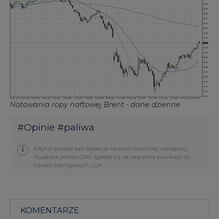
Notowania ropy naftowej Brent - dane dzienne
#
Opinie
#
paliwa
Artykuł powstał bez wsparcia narzędzi sztucznej inteligencji.
Wydawca portalu CIRE zgadza się na włączenie publikacji do
szkoleń treningowych LLM.
KOMENTARZE