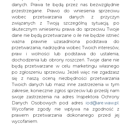
danych. Prawa te będą przez nas bezwzględnie
przestrzegane. Prawo do wniesienia sprzeciwu
wobec przetwarzania danych z przyczyn
Zgodnie z oczekiwaniami, w sobotę
związanych z Twoją szczególną sytuacją, po
odbyło się wirtualne posiedzenie
skutecznym wniesieniu prawa do sprzeciwu Twoje
państw OPEC oraz szerszego grona
dane nie będą przetwarzane o ile nie będzie istnieć
krajów OPEC+. Debatowano na nim
ważna prawnie uzasadniona podstawa do
przede wszystkim na temat dalszych
przetwarzania, nadrzędna wobec Twoich interesów,
losów porozumienia naftowego. Na
praw i wolności lub podstawa do ustalenia,
sytuację na rynku ma też wpływ spadek
dochodzenia lub obrony roszczeń. Twoje dane nie
produkcji ropy w Zatoce Meksykańskiej.
będą przetwarzane w celu marketingu własnego
po zgłoszeniu sprzeciwu. Jeżeli więc nie zgadzasz
Niespodzianki nie było - państwa OPEC+ zdecydowały
się z naszą oceną niezbędności przetwarzania
się na przedłużenie dotychczasowych, rekordowych cięć
Twoich danych lub masz inne zastrzeżenia w tym
produkcji ropy naftowej, wynoszących łącznie 9,7 mln
zakresie, koniecznie zgłoś sprzeciw lub prześlij nam
baryłek dziennie, czyli około 10% globalnego wydobycia.
swoje zastrzeżenia na adres Inspektora Ochrony
Tak jak oczekiwano, cięcia w tej formie mają być
Danych Osobowych pod adres
iod@are.waw.pl
.
przedłużone o miesiąc, czyli do końca lipca.
Wycofanie zgody nie wpływa na zgodność z
prawem przetwarzania dokonanego przed jej
Jednocześnie, kraje OPEC+ wezwały Irak i Nigerię do
wycofaniem.
bardziej zdecydowanych cięć produkcji ropy naftowej.