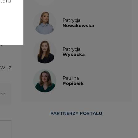
talu
zano
jest
Patrycja
ówka
Nowakowska
rusa
nych
Patrycja
Wysocka
ów z
Paulina
Popiołek
enie
PARTNERZY PORTALU