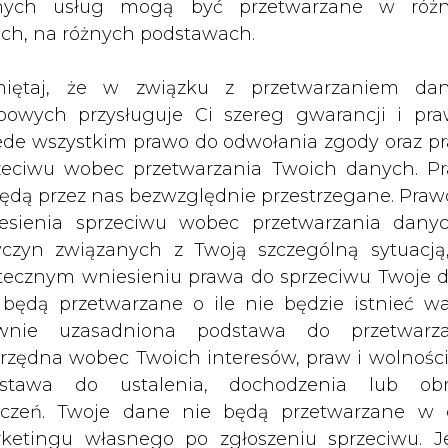
nie spółka nie jest w stanie oszacowa
nych usług mogą być przetwarzane w róż
ach, na różnych podstawach.
jąc na uwadze zdrowie i bezpieczeństwo pracown
iętaj, że w związku z przetwarzaniem da
ląskiego, rekomendacją Śląskiego Państwo
bowych przysługuje Ci szereg gwarancji i pra
ecyzją Ministra Aktywów Państwowych" - napisa
ede wszystkim prawo do odwołania zgody oraz p
zeciwu wobec przetwarzania Twoich danych. P
będą przez nas bezwzględnie przestrzegane. Praw
chnicznych i organizacyjnych kontynuowanie w 
esienia sprzeciwu wobec przetwarzania dany
yczyn związanych z Twoją szczególną sytuacją
tecznym wniesieniu prawa do sprzeciwu Twoje 
est w stanie oszacować wpływu działań związanyc
 będą przetwarzane o ile nie będzie istnieć w
tuację finansową, operacyjną i perspektywy spół
wnie uzasadniona podstawa do przetwarza
rzędna wobec Twoich interesów, praw i wolności
stawa do ustalenia, dochodzenia lub ob
aporcie pokazującym dane dotyczące działaln
zczeń. Twoje dane nie będą przetwarzane w 
artał 2020 roku.
ketingu własnego po zgłoszeniu sprzeciwu. Je