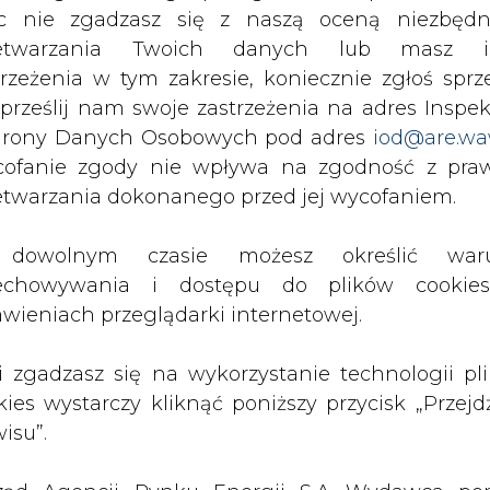
c nie zgadzasz się z naszą oceną niezbędn
 Jacek Sasin poinformował w poniedziałek rano
zetwarzania Twoich danych lub masz i
wóch kopalniach JSW i dziesięciu kopalniach P
trzeżenia w tym zakresie, koniecznie zgłoś sprz
e ma potrwać trzy tygodnie.
 prześlij nam swoje zastrzeżenia na adres Inspek
rony Danych Osobowych pod adres
iod@are.wa
iemowit, Halemba-Wirek, Pokój, Chwałowice, Mar
ofanie zgody nie wpływa na zgodność z pr
G, a także Knurów-Szczygłowice oraz Budryk z 
etwarzania dokonanego przed jej wycofaniem.
 postojowego otrzymają 100 proc. wynagrodzenia.
dowolnym czasie możesz określić waru
akaziło się prawie 5 tys. górników z trzech sp
echowywania i dostępu do plików cooki
awieniach przeglądarki internetowej.
każonych koronawirusem w kopalniach PGG 
li zgadzasz się na wykorzystanie technologii pl
łek rosła o kilkadziesiąt osób dziennie. Ogół
kies wystarczy kliknąć poniższy przycisk „Przejd
ypadków koronawirusa, wobec 1575 raportowa
isu”.