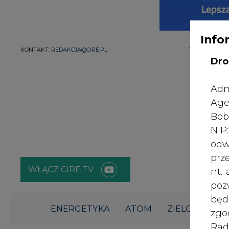
Info
WYDAWCA PO
KONTAKT:
REDAKCJA@CIRE.PL
Dro
Adm
Age
Bob
NI
odw
prz
WŁĄCZ CIRE.TV
nt.
poz
bę
ENERGETYKA
ATOM
ZIELONA GO
zgo
Rad