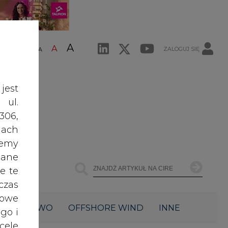
A
A
ZALOGUJ SIĘ
ŚĆ TEKSTU
A
jest
 ul.
306,
ach
żemy
dane
e te
czas
owe
ŁOWNICTWO
OFFSHORE WIND
INNE
go i
cele