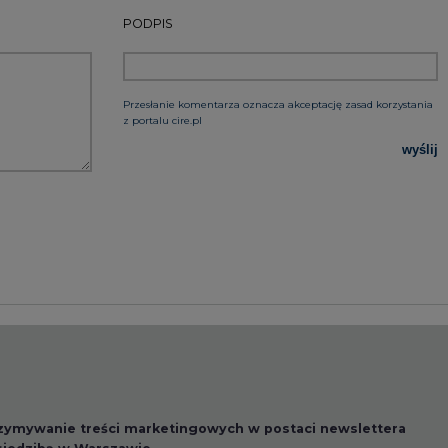
PODPIS
Przesłanie komentarza oznacza akceptację zasad korzystania
z portalu cire.pl
wyślij
rzymywanie treści marketingowych w postaci newslettera
 siedzibą w Warszawie.