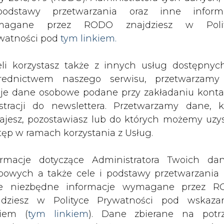
odstawy przetwarzania oraz inne inform
ie w dwóch kopalniach, na razie nie może oszacować skutk
magane przez RODO znajdziesz w Polit
watności pod
tym linkiem.
drukuj
skomentuj
udostępnij
:
eli korzystasz także z innych usług dostępnyc
rednictwem naszego serwisu, przetwarzamy
e w dwóch kopalniach, na
je dane osobowe podane przy zakładaniu konta
ć skutków
estracji do newslettera. Przetwarzamy dane, k
ajesz, pozostawiasz lub do których możemy uzy
tęp w ramach korzystania z Usług.
ormacje dotyczące Administratora Twoich da
bowych a także cele i podstawy przetwarzania 
węgla w kopalniach Knurów-
e niezbędne informacje wymagane przez 
zerwca włącznie" - poinformowała JS
jdziesz w Polityce Prywatności pod wskaz
iedzi ministra aktywów państwowych
kiem (
tym linkiem
). Dane zbierane na potr