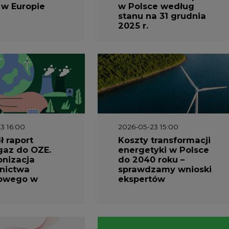
 w Europie
w Polsce według
stanu na 31 grudnia
2025 r.
3 16:00
2026-05-23 15:00
 raport
Koszty transformacji
gaz do OZE.
energetyki w Polsce
nizacja
do 2040 roku –
nictwa
sprawdzamy wnioski
owego w
ekspertów