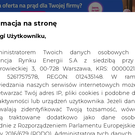
rmacja na stronę
RTALU:
WIELKO
WYSOKI KONTRAST
gi Użytkowniku,
inistratorem Twoich danych osobowych 
ncja Rynku Energii S.A z siedzibą przy
rowieckiej 3, 00-728 Warszawa, KRS: 0000021
P: 5261757578, REGON: 012435148. W ram
iedzania naszych serwisów internetowych mo
etwarzać Twój adres IP, pliki cookies i podobne 
 aktywności lub urządzeń użytkownika. Jeżeli dan
walają zidentyfikować Twoją tożsamość, wów
dą traktowane dodatkowo jako dane osob
SPODARKA
ZMIANY KADROWE NA RYNKU
CIEP
dnie z Rozporządzeniem Parlamentu Europejskie
y 2016/679 (RODO). Administratora tych danych, 