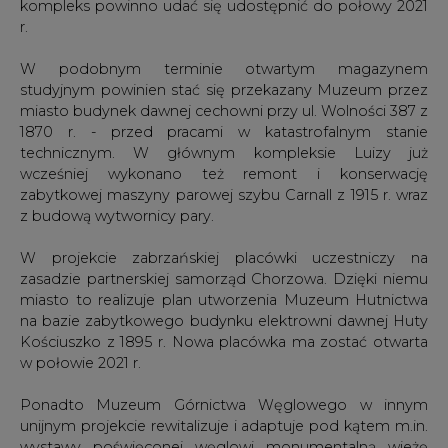
kompleks powinno udać się udostępnić do połowy 2021
r.
W podobnym terminie otwartym magazynem
studyjnym powinien stać się przekazany Muzeum przez
miasto budynek dawnej cechowni przy ul. Wolności 387 z
1870 r. - przed pracami w katastrofalnym stanie
technicznym. W głównym kompleksie Luizy już
wcześniej wykonano też remont i konserwację
zabytkowej maszyny parowej szybu Carnall z 1915 r. wraz
z budową wytwornicy pary.
W projekcie zabrzańskiej placówki uczestniczy na
zasadzie partnerskiej samorząd Chorzowa. Dzięki niemu
miasto to realizuje plan utworzenia Muzeum Hutnictwa
na bazie zabytkowego budynku elektrowni dawnej Huty
Kościuszko z 1895 r. Nowa placówka ma zostać otwarta
w połowie 2021 r.
Ponadto Muzeum Górnictwa Węglowego w innym
unijnym projekcie rewitalizuje i adaptuje pod kątem m.in.
wystawy poświęconej węglowi monumentalną wieżę