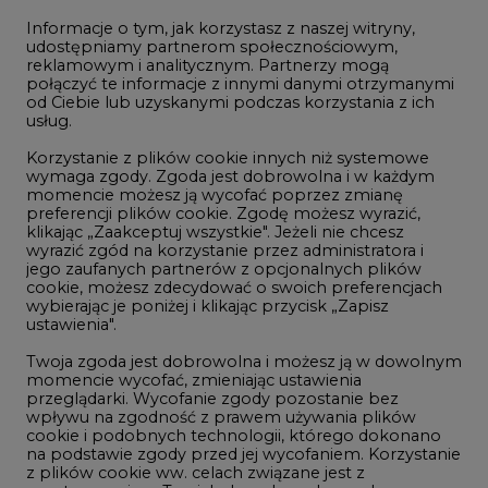
Informacje o tym, jak korzystasz z naszej witryny,
Gospodarka
udostępniamy partnerom społecznościowym,
reklamowym i analitycznym. Partnerzy mogą
Geopolityka
połączyć te informacje z innymi danymi otrzymanymi
LTE450
od Ciebie lub uzyskanymi podczas korzystania z ich
usług.
Korzystanie z plików cookie innych niż systemowe
Innowacje i AI
wymaga zgody. Zgoda jest dobrowolna i w każdym
momencie możesz ją wycofać poprzez zmianę
Telekomunikacja i IT
preferencji plików cookie. Zgodę możesz wyrazić,
klikając „Zaakceptuj wszystkie". Jeżeli nie chcesz
Handel emisjami CO2
wyrazić zgód na korzystanie przez administratora i
Wodór
jego zaufanych partnerów z opcjonalnych plików
cookie, możesz zdecydować o swoich preferencjach
Górnictwo
wybierając je poniżej i klikając przycisk „Zapisz
ustawienia".
Zmiany klimatyczne
Twoja zgoda jest dobrowolna i możesz ją w dowolnym
momencie wycofać, zmieniając ustawienia
przeglądarki. Wycofanie zgody pozostanie bez
Atom
wpływu na zgodność z prawem używania plików
Fotowoltaika
cookie i podobnych technologii, którego dokonano
na podstawie zgody przed jej wycofaniem. Korzystanie
Offshore wind
z plików cookie ww. celach związane jest z