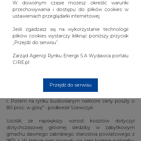
Ministerstwo Kultury i Dziedzictwa Narodowego do
W dowolnym czasie możesz określić warunki
dofinansowania w IV naborze konkursu dot. dziedzictwa
przechowywania i dostępu do plików cookies w
kulturowego i rozwoju zasobów kultury. Z Programu
ustawieniach przeglądarki internetowej.
Operacyjnego Infrastruktura i Środowisko placówka
dostała wówczas 58,5 mln zł.
Jeśli zgadzasz się na wykorzystanie technologii
plików cookies wystarczy kliknąć poniższy przycisk
Jak poinformował PAP w piątek dyrektor placówki
„Przejdź do serwisu”.
Bartłomiej Szewczyk, teraz otrzymała ona dodatkowe 3
mln zł. "Trzeba pamiętać, że to największy w tej chwili
Zarząd Agencji Rynku Energii S.A Wydawca portalu
projekt rewitalizacyjny na Śląsku i największy projekt w
CIRE.pl
działaniu kulturalnym z POIiŚ" - zaznaczył dyrektor.
Wskazał, że na wzrost wartości projektu wpłynęły przede
Przejdź do serwisu
wszystkim ceny prac budowlanych. "Robiliśmy całą
dokumentację projektową i kosztorysową w 2016 r. i 2017
r. Potem na rynku budowlanym niektóre ceny poszły o
80 proc. w górę" - podkreślił Szewczyk.
Uściślił, że największy wzrost kosztów dotyczył
dotychczasowej głównej siedziby w zabytkowym
gmachu dawnego zabrskiego starostwa powiatowego z
1874 r. W trakcie prac pojawiły się tam kolejne potrzeby.