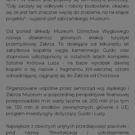
"Gdy zaczęły się odkrywki i roboty budowlane, okazało
się, że jest tam znacznie więcej do zrobienia, niż na etapie
projektu" - wyjaśnił szef zabrzańskiego Muzeum.
Od ponad dekady Muzeum Górnictwa Węglowego
rozwija działalność głównych atrakcji turystyki
przemysłowej Zabrza. To działająca od kilkunastu lat
zabytkowa kopalnia węgla kamiennego Guido oraz
stopniowo udostępniony w ostatnich latach kompleks
Sztolnia Królowa Luiza - na bazie wyrobisk dawnej
kopalni o tej nazwie i fragmentu XIX-wiecznej sztolni
odwadniającej, ciągnącej się do Zabrza od Chorzowa.
Organizowane wspólnie przez samorząd woj. śląskiego i
Zabrza Muzeum w poprzedniej perspektywie finansowej
przeprowadziło m.in. warty łącznie ok. 200 mln zł (w tym
ok. 130 mln zł środków zewnętrznych, głównie z UE)
program inwestycyjny dotyczący Guido i Luizy.
Największe z obecnych unijnych przedsięwzięć placówki -
pod nazwą "Rewitalizacja i udostępnienie