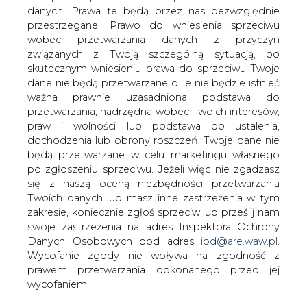
danych. Prawa te będą przez nas bezwzględnie
przestrzegane. Prawo do wniesienia sprzeciwu
Zabrzańskie muzeum górnicze ze
zwiększoną unijną dotacją na
wobec przetwarzania danych z przyczyn
rozwój
związanych z Twoją szczególną sytuacją, po
skutecznym wniesieniu prawa do sprzeciwu Twoje
dane nie będą przetwarzane o ile nie będzie istnieć
ważna prawnie uzasadniona podstawa do
przetwarzania, nadrzędna wobec Twoich interesów,
praw i wolności lub podstawa do ustalenia,
dochodzenia lub obrony roszczeń. Twoje dane nie
Muzeum Górnictwa Węglowego w
będą przetwarzane w celu marketingu własnego
Zabrzu dostało dodatkowe 3 mln zł
po zgłoszeniu sprzeciwu. Jeżeli więc nie zgadzasz
unijnej dotacji do projektu, dzięki
się z naszą oceną niezbędności przetwarzania
któremu zachowuje unikatowe obiekty
Twoich danych lub masz inne zastrzeżenia w tym
przemysłowe. Znaczna część prac
zakresie, koniecznie zgłoś sprzeciw lub prześlij nam
powinna być w nim kończona na
swoje zastrzeżenia na adres Inspektora Ochrony
Danych Osobowych pod adres
iod@are.waw.pl
.
przestrzeni najbliższego roku.
Wycofanie zgody nie wpływa na zgodność z
Oszacowany pierwotnie na 84,5 mln zł projekt
prawem przetwarzania dokonanego przed jej
zabrzańskiego Muzeum znalazł się w 2017 r. na
wycofaniem.
pierwszym miejscu listy przedsięwzięć wybranych przez