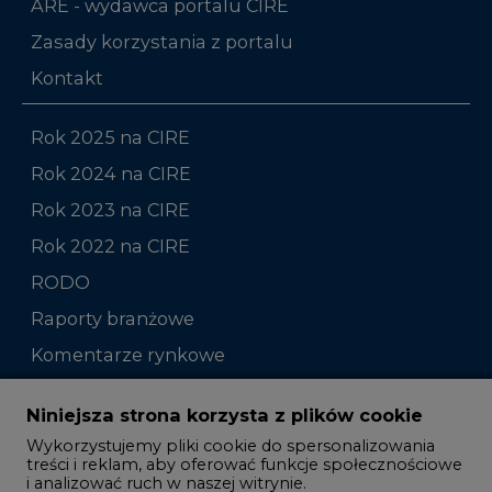
ARE - wydawca portalu CIRE
Zasady korzystania z portalu
Kontakt
Rok 2025 na CIRE
Rok 2024 na CIRE
Rok 2023 na CIRE
Rok 2022 na CIRE
RODO
Raporty branżowe
Komentarze rynkowe
Zmiany kadrowe na rynku
Niniejsza strona korzysta z plików cookie
Wykorzystujemy pliki cookie do spersonalizowania
Studio CIRE
treści i reklam, aby oferować funkcje społecznościowe
i analizować ruch w naszej witrynie.
Rozmowy o energetyce