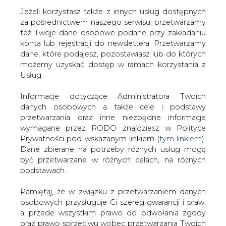
Jeżeli korzystasz także z innych usług dostępnych
za pośrednictwem naszego serwisu, przetwarzamy
też Twoje dane osobowe podane przy zakładaniu
konta lub rejestracji do newslettera. Przetwarzamy
Strona główna
/
RYNEK PALIW
/
Zabrzańskie muzeum
dane, które podajesz, pozostawiasz lub do których
górnicze ze zwiększoną unijną dotacją na rozwój
możemy uzyskać dostęp w ramach korzystania z
Usług.
2020-07-10 14:43
drukuj
Informacje dotyczące Administratora Twoich
skomentuj
danych osobowych a także cele i podstawy
udostępnij
:
przetwarzania oraz inne niezbędne informacje
wymagane przez RODO znajdziesz w Polityce
Prywatności pod wskazanym linkiem (
tym linkiem
).
Dane zbierane na potrzeby różnych usług mogą
być przetwarzane w różnych celach, na różnych
podstawach.
Pamiętaj, że w związku z przetwarzaniem danych
osobowych przysługuje Ci szereg gwarancji i praw,
a przede wszystkim prawo do odwołania zgody
oraz prawo sprzeciwu wobec przetwarzania Twoich