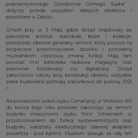
poprzemysłowego Dziedzictwa Górnego Śląska" -
dotyczy przede wszystkim dalszych obiektów i
przestrzeni w Zabrzu.
Gmach przy ul. 3 Maja, gdzie dotąd znajdowały się
pierwotnie archiwa, starodruki, klisze i kolekcje,
przechodzi obecnie generalny remont, który pozwoli na
bezpieczne przechowywanie zbiorów i potrzebną
muzealnikom częściową zmianę funkcji. Mają tam
powstać m.in. biblioteka naukowa, magazyny oraz
pracownie: konserwacji czy digitalizacji. Dotąd
zakończono roboty przy konstrukcji obiektu; wszystkie
prace budowlane potrwają szacunkowo do połowy 2021
r.
Na powierzchni wokół szybu Carnall przy ul. Wolności 410
do końca tego roku powinien zakończyć się remont
budynku maszynowni szybu Prinz Schoenaich (z
przystosowaniem do funkcji wystawienniczych) oraz
budynku warsztatu elektrycznego (dawnej skraplarni
powietrza - pod kątem). Muzeum szacuje, że cały ten