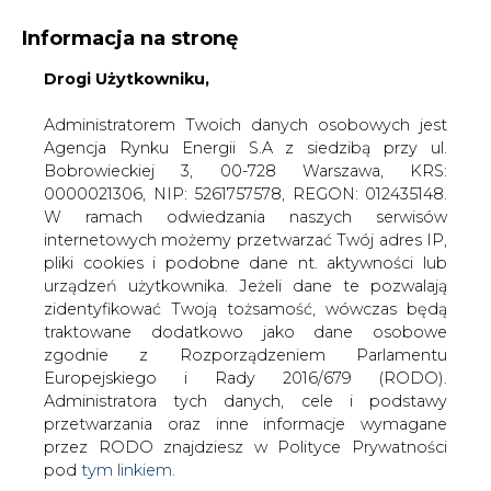
Informacja na stronę
Drogi Użytkowniku,
KONTAKT:
REDAKCJA@CIRE.PL
WYDAWCA PORTALU:
Administratorem Twoich danych osobowych jest
Agencja Rynku Energii S.A z siedzibą przy ul.
A
A
A
WIELKOŚĆ TEKSTU
WYSOKI KONTRAST
Bobrowieckiej 3, 00-728 Warszawa, KRS:
0000021306, NIP: 5261757578, REGON: 012435148.
ZALOGUJ SIĘ
W ramach odwiedzania naszych serwisów
internetowych możemy przetwarzać Twój adres IP,
pliki cookies i podobne dane nt. aktywności lub
urządzeń użytkownika. Jeżeli dane te pozwalają
zidentyfikować Twoją tożsamość, wówczas będą
traktowane dodatkowo jako dane osobowe
zgodnie z Rozporządzeniem Parlamentu
Europejskiego i Rady 2016/679 (RODO).
Administratora tych danych, cele i podstawy
przetwarzania oraz inne informacje wymagane
przez RODO znajdziesz w Polityce Prywatności
pod
tym linkiem.
WŁĄCZ CIRE.TV