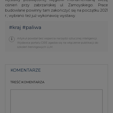
ciśnień przy zabrzańskiej ul. Zamoyskiego. Prace
budowlane powinny tam zakończyć się na początku 2021
r.; wybrano też już wykonawcę wystawy.
#
kraj
#
paliwa
Artykuł powstał bez wsparcia narzędzi sztucznej inteligencji.
Wydawca portalu CIRE zgadza się na włączenie publikacji do
szkoleń treningowych LLM.
KOMENTARZE
TREŚĆ KOMENTARZA