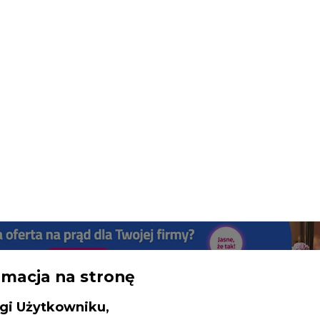
rmacja na stronę
gi Użytkowniku,
SPODARKA
ZMIANY KADROWE NA RYNKU
CIEP
inistratorem Twoich danych osobowych 
ncja Rynku Energii S.A z siedzibą przy
y społecznej ws. górnictwa: indeksacja odpraw i system
rowieckiej 3, 00-728 Warszawa, KRS: 0000021
P: 5261757578, REGON: 012435148. W ram
drukuj
skomentuj
udostępnij
:
iedzania naszych serwisów internetowych mo
etwarzać Twój adres IP, pliki cookies i podobne 
 aktywności lub urządzeń użytkownika. Jeżeli dan
walają zidentyfikować Twoją tożsamość, wów
dą traktowane dodatkowo jako dane osob
dnie z Rozporządzeniem Parlamentu Europejskie
y 2016/679 (RODO). Administratora tych danych, 