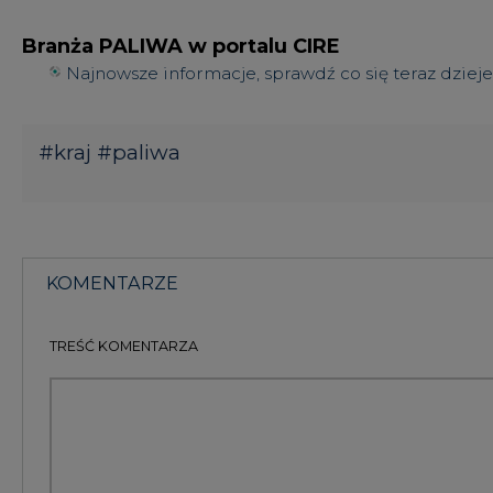
TREŚĆ KOMENTARZA
KOMENTARZE
(0)
Bądź na bieżąco
Podając adres e-mail wyrażają Państwo zgodę na ot
pocztą elektroniczną od Agencji Rynku Energii S.A z