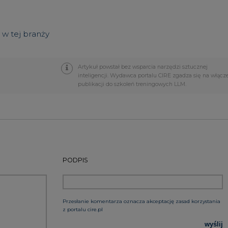
PODPIS
Przesłanie komentarza oznacza akceptację zasad korzystania
z portalu cire.pl
wyślij
rzymywanie treści marketingowych w postaci newslettera
 siedzibą w Warszawie.