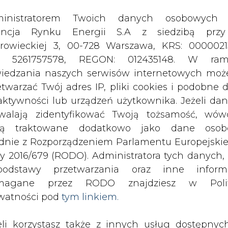
odstawy przetwarzania oraz inne inform
magane przez RODO znajdziesz w Polit
watności pod
tym linkiem.
eli korzystasz także z innych usług dostępnyc
rednictwem naszego serwisu, przetwarzamy
je dane osobowe podane przy zakładaniu konta
estracji do newslettera. Przetwarzamy dane, k
ajesz, pozostawiasz lub do których możemy uzy
tęp w ramach korzystania z Usług.
h odpraw pieniężnych dla
ormacje dotyczące Administratora Twoich da
aźnik inflacji oraz - zamiast indeksa
bowych a także cele i podstawy przetwarzania 
ansę wypracowania maksymalnie jedne
e niezbędne informacje wymagane przez 
zycje strony rządowej do umowy
jdziesz w Polityce Prywatności pod wskaz
kiem (
tym linkiem
). Dane zbierane na potr