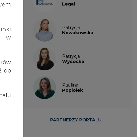
talu
iona
niku
wane
PARTNERZY PORTALU
eniu
nia"
kiem
isję
śnie
kach
." -