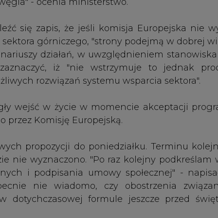
ie nie wyznaczono. "Po raz kolejny podkreślam 
nych i podpisania umowy społecznej" - napisa
becnie nie wiadomo, czy obostrzenia związa
 dotychczasowej formule jeszcze przed świę
 w tej branży
Artykuł powstał bez wsparcia narzędzi sztucznej
inteligencji. Wydawca portalu CIRE zgadza się na włącz
publikacji do szkoleń treningowych LLM.