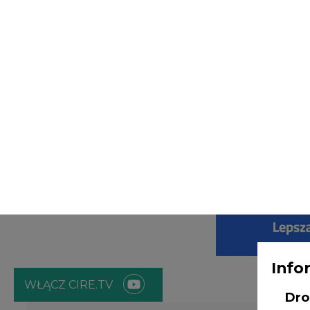
Info
WŁĄCZ CIRE.TV
Dro
ENERGETYKA
ATOM
ZIELONA GO
Adm
Age
Strona główna
/
RYNEK PALIW
/
Nowe propozycje do umow
premiowy
Bob
NI
2021-03-26 10:27
odw
prz
nt.
poz
bę
zgo
Rad