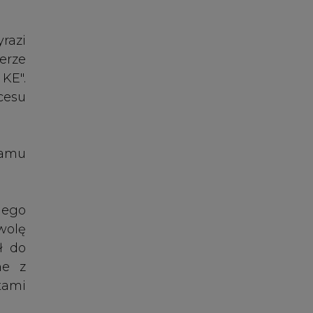
wolę
ł do
ne z
tami
enie