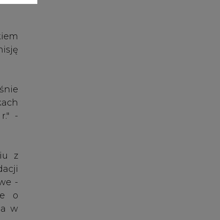
iu z
acji
we -
ie o
ia w
razi
erze
KE".
cesu
ramu
nego