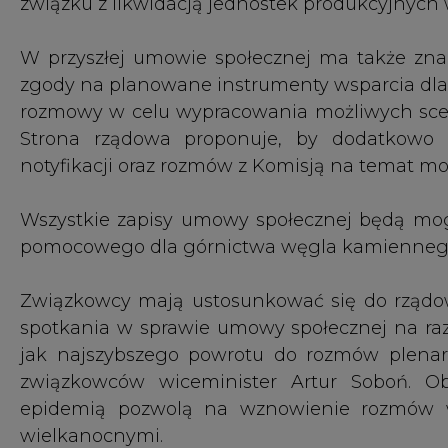
spotkania w sprawie umowy społecznej na raz
jak najszybszego powrotu do rozmów plenar
związkowców wiceminister Artur Soboń. O
epidemią pozwolą na wznowienie rozmów w
wielkanocnymi.
Branża PALIWA w portalu CIRE
Najnowsze informacje, sprawdź co się teraz dzieje
#
kraj
#
paliwa
KOMENTARZE