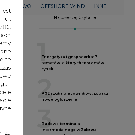
acje
nowe ogłoszenia
3
yce
Budowa terminala
intermodalnego w Zabrzu
h za
wkracza w końcowy etap
 też
realizacji
4
 lub
tóre
skać
Do końca sierpnia trzeba złożyć
wniosek o bon ciepłowniczy
5
nych
cji
Spółka Polskie Elektrownie
oraz
Jądrowe zaprasza do wysyłania
j
RODO
CV
anym
zeby