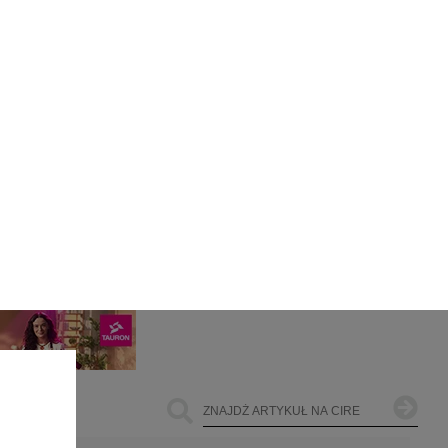
ŁOWNICTWO
OFFSHORE WIND
INNE
jest
Najczęściej Czytane
 ul.
306,
ach
1
żemy
dane
Energetyka i gospodarka: 7
e te
tematów, o których teraz mówi
czas
rynek
2
owe
go i
cele
PGE szuka pracowników, zobacz