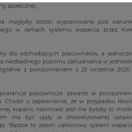
gwarancje pracownicze zawarte w porozumien
. Chodzi o zapewnienie, że w przypadku likwid
nej kopalni, natomiast jeśli nie byłoby to możli
anizm ma być ujęty w znowelizowanej ustaw
. "Będzie to zatem całościowy system wsparc
węgla" - ocenia ministerstwo.
ć się zapis, że jeśli komisja Europejska nie wy
sektora górniczego, "strony podejmą w dobrej wi
ariuszy działań, w uwzględnieniem stanowiska 
aznaczyć, iż "nie wstrzymuje to jednak pro
żliwych rozwiązań systemu wsparcia sektora".
gły wejść w życie w momencie akceptacji prog
przez Komisję Europejską.
ych propozycji do poniedziałku. Terminu kolej