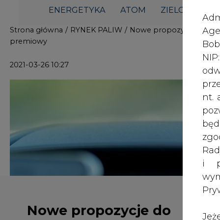
i p
wy
Pry
Nowe propozycje do
Jeż
umowy społecznej ws.
poś
górnictwa: indeksacja
Two
odpraw i system premiowy
rej
pod
dos
Indeksacja wysokości jednorazowyc
Inf
odchodzących z pracy górników o wsk
oso
płac - system premiowy, dający sz
inn
dodatkowej pensji - to nowe propo
zna
społecznej dla górnictwa.
lin