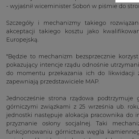
Jednocześnie strona rządowa podtrzymuje 
górniczymi związkami z 25 września ub. roku
jednostki następuje alokacja pracownika do in
przyznanie osłony socjalnej. Taki mech
funkcjonowaniu górnictwa węgla kamiennego
związku z likwidacją jednostek produkcyjnych 
W przyszłej umowie społecznej ma także znaleź
zgody na planowane instrumenty wsparcia dla 
rozmowy w celu wypracowania możliwych scen
Strona rządowa proponuje, by dodatkowo z
notyfikacji oraz rozmów z Komisją na temat mo
Wszystkie zapisy umowy społecznej będą mo
pomocowego dla górnictwa węgla kamiennego 
Związkowcy mają ustosunkować się do rządow