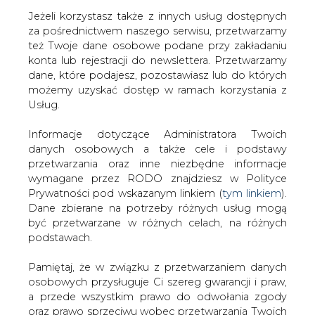
Jeżeli korzystasz także z innych usług dostępnych
za pośrednictwem naszego serwisu, przetwarzamy
też Twoje dane osobowe podane przy zakładaniu
konta lub rejestracji do newslettera. Przetwarzamy
Strona główna
/
RYNEK PALIW
/
Paliwowa akcyza
dane, które podajesz, pozostawiasz lub do których
wyższa o 5 groszy
możemy uzyskać dostęp w ramach korzystania z
Usług.
2003-04-09 00:00
drukuj
Informacje dotyczące Administratora Twoich
skomentuj
danych osobowych a także cele i podstawy
udostępnij
:
przetwarzania oraz inne niezbędne informacje
wymagane przez RODO znajdziesz w Polityce
Prywatności pod wskazanym linkiem (
tym linkiem
).
Dane zbierane na potrzeby różnych usług mogą
Paliwowa akcyza wyższa o 5 groszy
być przetwarzane w różnych celach, na różnych
podstawach.
Pamiętaj, że w związku z przetwarzaniem danych
osobowych przysługuje Ci szereg gwarancji i praw,
a przede wszystkim prawo do odwołania zgody
oraz prawo sprzeciwu wobec przetwarzania Twoich