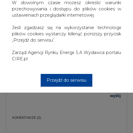
W dowolnym czasie możesz określić warunki
TREŚĆ KOMENTARZA
przechowywania i dostępu do plików cookies w
ustawieniach przeglądarki internetowej.
Jeśli zgadzasz się na wykorzystanie technologii
plików cookies wystarczy kliknąć poniższy przycisk
„Przejdź do serwisu”.
Zarząd Agencji Rynku Energii S.A Wydawca portalu
CIRE.pl
PODPIS
Przejdź do serwisu
Przesłanie komentarza oznacza akceptację zasad korzystania z portalu
cire.pl
wyślij
KOMENTARZE
(0)