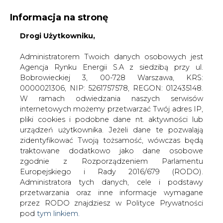
Informacja na stronę
Drogi Użytkowniku,
KONTAKT:
REDAKCJA@CIRE.PL
WYDAWCA PORTALU:
Administratorem Twoich danych osobowych jest
Agencja Rynku Energii S.A z siedzibą przy ul.
A
A
A
WIELKOŚĆ TEKSTU
WYSOKI KONTRAST
Bobrowieckiej 3, 00-728 Warszawa, KRS:
0000021306, NIP: 5261757578, REGON: 012435148.
ZALOGUJ SIĘ
W ramach odwiedzania naszych serwisów
internetowych możemy przetwarzać Twój adres IP,
pliki cookies i podobne dane nt. aktywności lub
urządzeń użytkownika. Jeżeli dane te pozwalają
zidentyfikować Twoją tożsamość, wówczas będą
traktowane dodatkowo jako dane osobowe
zgodnie z Rozporządzeniem Parlamentu
Europejskiego i Rady 2016/679 (RODO).
Administratora tych danych, cele i podstawy
przetwarzania oraz inne informacje wymagane
przez RODO znajdziesz w Polityce Prywatności
pod
tym linkiem.
WŁĄCZ CIRE.TV