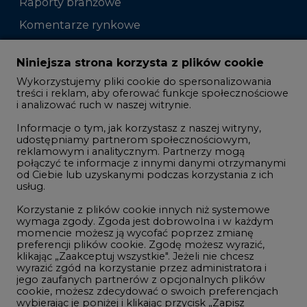
Raporty branżowe
Komentarze rynkowe
Zmiany kadrowe na rynku
Niniejsza strona korzysta z plików cookie
Wykorzystujemy pliki cookie do spersonalizowania
Studio CIRE
treści i reklam, aby oferować funkcje społecznościowe
i analizować ruch w naszej witrynie.
Rozmowy o energetyce
Informacje o tym, jak korzystasz z naszej witryny,
Gospodarka
udostępniamy partnerom społecznościowym,
reklamowym i analitycznym. Partnerzy mogą
Geopolityka
połączyć te informacje z innymi danymi otrzymanymi
LTE450
od Ciebie lub uzyskanymi podczas korzystania z ich
usług.
Korzystanie z plików cookie innych niż systemowe
Innowacje i AI
wymaga zgody. Zgoda jest dobrowolna i w każdym
momencie możesz ją wycofać poprzez zmianę
Telekomunikacja i IT
preferencji plików cookie. Zgodę możesz wyrazić,
klikając „Zaakceptuj wszystkie". Jeżeli nie chcesz
Handel emisjami CO2
wyrazić zgód na korzystanie przez administratora i
Wodór
jego zaufanych partnerów z opcjonalnych plików
cookie, możesz zdecydować o swoich preferencjach
Górnictwo
wybierając je poniżej i klikając przycisk „Zapisz