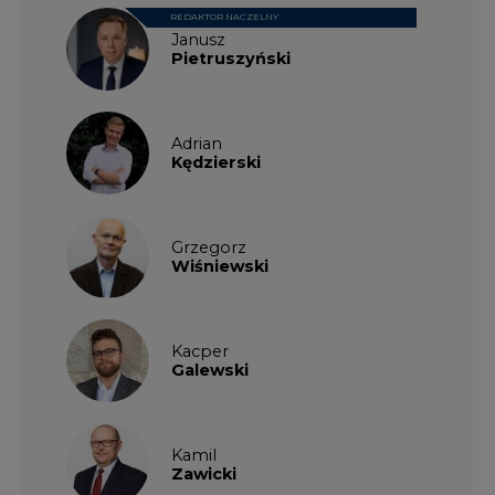
REDAKTOR NACZELNY
Janusz
Pietruszyński
Adrian
Kędzierski
Grzegorz
Wiśniewski
Kacper
Galewski
Kamil
Zawicki