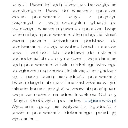
Kolejny pomysł na sfinansowanie
danych. Prawa te będą przez nas bezwzględnie
polskich autostrad zaproponuje w
przestrzegane. Prawo do wniesienia sprzeciwu
przyszłym tygodniu rząd. Nowe drogi
wobec przetwarzania danych z przyczyn
mają być wybudowane ze środków
związanych z Twoją szczególną sytuacją, po
podatników - kierowców, którzy za
skutecznym wniesieniu prawa do sprzeciwu Twoje
dane nie będą przetwarzane o ile nie będzie istnieć
każdy litr paliwa płaciliby o 5 groszy
ważna prawnie uzasadniona podstawa do
więcej.
przetwarzania, nadrzędna wobec Twoich interesów,
kilknij TU i przeczytaj pełną informację w serwisie e-
praw i wolności lub podstawa do ustalenia,
petrol.pl
dochodzenia lub obrony roszczeń. Twoje dane nie
będą przetwarzane w celu marketingu własnego
po zgłoszeniu sprzeciwu. Jeżeli więc nie zgadzasz
#
kraj
#
paliwa
się z naszą oceną niezbędności przetwarzania
Twoich danych lub masz inne zastrzeżenia w tym
Artykuł powstał bez wsparcia narzędzi sztucznej inteligencji.
zakresie, koniecznie zgłoś sprzeciw lub prześlij nam
Wydawca portalu CIRE zgadza się na włączenie publikacji do
szkoleń treningowych LLM.
swoje zastrzeżenia na adres Inspektora Ochrony
Danych Osobowych pod adres
iod@are.waw.pl
.
Wycofanie zgody nie wpływa na zgodność z
prawem przetwarzania dokonanego przed jej
wycofaniem.
KOMENTARZE