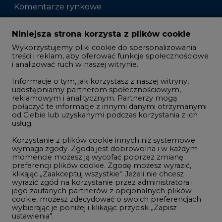
Komentarze rynkowe
Zmiany kadrowe na rynku
Niniejsza strona korzysta z plików cookie
Wykorzystujemy pliki cookie do spersonalizowania
Studio CIRE
treści i reklam, aby oferować funkcje społecznościowe
i analizować ruch w naszej witrynie.
Rozmowy o energetyce
Informacje o tym, jak korzystasz z naszej witryny,
Gospodarka
udostępniamy partnerom społecznościowym,
reklamowym i analitycznym. Partnerzy mogą
Geopolityka
połączyć te informacje z innymi danymi otrzymanymi
LTE450
od Ciebie lub uzyskanymi podczas korzystania z ich
usług.
Korzystanie z plików cookie innych niż systemowe
Innowacje i AI
wymaga zgody. Zgoda jest dobrowolna i w każdym
momencie możesz ją wycofać poprzez zmianę
Telekomunikacja i IT
preferencji plików cookie. Zgodę możesz wyrazić,
klikając „Zaakceptuj wszystkie". Jeżeli nie chcesz
Handel emisjami CO2
wyrazić zgód na korzystanie przez administratora i
Wodór
jego zaufanych partnerów z opcjonalnych plików
cookie, możesz zdecydować o swoich preferencjach
Górnictwo
wybierając je poniżej i klikając przycisk „Zapisz
ustawienia".