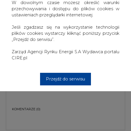
W dowolnym czasie możesz określić warunki
przechowywania i dostępu do plików cookies w
ustawieniach przeglądarki internetowej.
Jeśli zgadzasz się na wykorzystanie technologii
plików cookies wystarczy kliknąć poniższy przycisk
„Przejdź do serwisu”.
PODPIS
Zarząd Agencji Rynku Energii S.A Wydawca portalu
CIRE.pl
Przesłanie komentarza oznacza akceptację zasad korzystania z portalu
Przejdź do serwisu
cire.pl
wyślij
KOMENTARZE
(0)