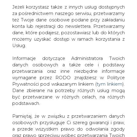
Jeżeli korzystasz także z innych usług dostępnych
za pośrednictwem naszego serwisu, przetwarzamy
też Twoje dane osobowe podane przy zakładaniu
konta lub rejestracji do newslettera. Przetwarzamy
Strona główna
/
RYNEK PALIW
/
Nieudany przetarg
dane, które podajesz, pozostawiasz lub do których
PGNiG
możemy uzyskać dostęp w ramach korzystania z
Usług.
2003-06-23 00:00
drukuj
Informacje dotyczące Administratora Twoich
skomentuj
danych osobowych a także cele i podstawy
udostępnij
:
przetwarzania oraz inne niezbędne informacje
wymagane przez RODO znajdziesz w Polityce
Prywatności pod wskazanym linkiem (
tym linkiem
).
Dane zbierane na potrzeby różnych usług mogą
Nieudany przetarg PGNiG
być przetwarzane w różnych celach, na różnych
podstawach.
Pamiętaj, że w związku z przetwarzaniem danych
osobowych przysługuje Ci szereg gwarancji i praw,
a przede wszystkim prawo do odwołania zgody
oraz prawo sprzeciwu wobec przetwarzania Twoich