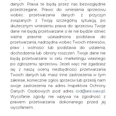
Polskie Górnictwo Naftowe i
danych. Prawa te będą przez nas bezwzględnie
Gazownictwo (PGNiG) unieważniło
przestrzegane. Prawo do wniesienia sprzeciwu
ogłoszony na początku czerwca
wobec przetwarzania danych z przyczyn
przetarg na zakup w ciągu roku 2 mld m
związanych z Twoją szczególną sytuacją, po
sześciennych gazu na zasadach
skutecznym wniesieniu prawa do sprzeciwu Twoje
otwartego rynku.
dane nie będą przetwarzane o ile nie będzie istnieć
ważna prawnie uzasadniona podstawa do
kilknij TU i przeczytaj pełną informację w serwisie e-
przetwarzania, nadrzędna wobec Twoich interesów,
petrol.pl
praw i wolności lub podstawa do ustalenia,
dochodzenia lub obrony roszczeń. Twoje dane nie
#
kraj
#
paliwa
będą przetwarzane w celu marketingu własnego
po zgłoszeniu sprzeciwu. Jeżeli więc nie zgadzasz
się z naszą oceną niezbędności przetwarzania
Artykuł powstał bez wsparcia narzędzi sztucznej inteligencji.
Twoich danych lub masz inne zastrzeżenia w tym
Wydawca portalu CIRE zgadza się na włączenie publikacji do
szkoleń treningowych LLM.
zakresie, koniecznie zgłoś sprzeciw lub prześlij nam
swoje zastrzeżenia na adres Inspektora Ochrony
Danych Osobowych pod adres
iod@are.waw.pl
.
Wycofanie zgody nie wpływa na zgodność z
prawem przetwarzania dokonanego przed jej
KOMENTARZE
wycofaniem.
TREŚĆ KOMENTARZA