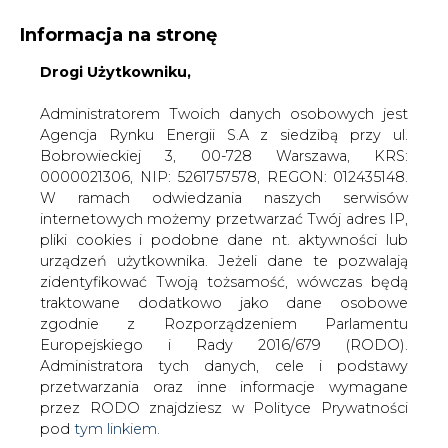
Informacja na stronę
Drogi Użytkowniku,
KONTAKT:
REDAKCJA@CIRE.PL
WYDAWCA PORTALU:
Administratorem Twoich danych osobowych jest
Agencja Rynku Energii S.A z siedzibą przy ul.
A
A
A
WIELKOŚĆ TEKSTU
WYSOKI KONTRAST
Bobrowieckiej 3, 00-728 Warszawa, KRS:
0000021306, NIP: 5261757578, REGON: 012435148.
ZALOGUJ SIĘ
W ramach odwiedzania naszych serwisów
internetowych możemy przetwarzać Twój adres IP,
pliki cookies i podobne dane nt. aktywności lub
urządzeń użytkownika. Jeżeli dane te pozwalają
zidentyfikować Twoją tożsamość, wówczas będą
traktowane dodatkowo jako dane osobowe
zgodnie z Rozporządzeniem Parlamentu
Europejskiego i Rady 2016/679 (RODO).
Administratora tych danych, cele i podstawy
przetwarzania oraz inne informacje wymagane
przez RODO znajdziesz w Polityce Prywatności
pod
tym linkiem.
WŁĄCZ CIRE.TV