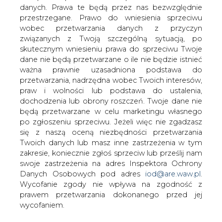
danych. Prawa te będą przez nas bezwzględnie
Rafineria Czechowice obniżyła od
przestrzegane. Prawo do wniesienia sprzeciwu
czwartku ceny benzyn. W sprzedaży
wobec przetwarzania danych z przyczyn
detalicznej benzyna z czechowickiej
związanych z Twoją szczególną sytuacją, po
spółki może potanieć o 3 grosze na
skutecznym wniesieniu prawa do sprzeciwu Twoje
litrze. Od czwartku Rafineria obniża
dane nie będą przetwarzane o ile nie będzie istnieć
hurtowe ceny benzyny bezołowiowej 95
ważna prawnie uzasadniona podstawa do
i uniwersalnej 95 o 28 zł za tysiąc litrów -
przetwarzania, nadrzędna wobec Twoich interesów,
poinformował w czwartek dział
praw i wolności lub podstawa do ustalenia,
sprzedaży.
dochodzenia lub obrony roszczeń. Twoje dane nie
będą przetwarzane w celu marketingu własnego
kilknij TU i przeczytaj pełną informację w serwisie e-
po zgłoszeniu sprzeciwu. Jeżeli więc nie zgadzasz
petrol.pl
się z naszą oceną niezbędności przetwarzania
Twoich danych lub masz inne zastrzeżenia w tym
#
kraj
#
paliwa
zakresie, koniecznie zgłoś sprzeciw lub prześlij nam
swoje zastrzeżenia na adres Inspektora Ochrony
Danych Osobowych pod adres
iod@are.waw.pl
.
Artykuł powstał bez wsparcia narzędzi sztucznej inteligencji.
Wycofanie zgody nie wpływa na zgodność z
Wydawca portalu CIRE zgadza się na włączenie publikacji do
szkoleń treningowych LLM.
prawem przetwarzania dokonanego przed jej
wycofaniem.