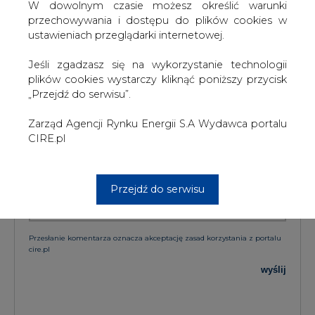
W dowolnym czasie możesz określić warunki
przechowywania i dostępu do plików cookies w
KOMENTARZE
ustawieniach przeglądarki internetowej.
TREŚĆ KOMENTARZA
Jeśli zgadzasz się na wykorzystanie technologii
plików cookies wystarczy kliknąć poniższy przycisk
„Przejdź do serwisu”.
Zarząd Agencji Rynku Energii S.A Wydawca portalu
CIRE.pl
PODPIS
Przejdź do serwisu
Przesłanie komentarza oznacza akceptację zasad korzystania z portalu
cire.pl
wyślij