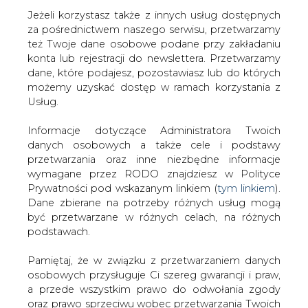
Jeżeli korzystasz także z innych usług dostępnych
za pośrednictwem naszego serwisu, przetwarzamy
też Twoje dane osobowe podane przy zakładaniu
konta lub rejestracji do newslettera. Przetwarzamy
Strona główna
/
RYNEK PALIW
/
Potaniały benzyny z
dane, które podajesz, pozostawiasz lub do których
Rafinerii Czechowice
możemy uzyskać dostęp w ramach korzystania z
Usług.
2004-09-10 00:00
drukuj
Informacje dotyczące Administratora Twoich
skomentuj
danych osobowych a także cele i podstawy
udostępnij
:
przetwarzania oraz inne niezbędne informacje
wymagane przez RODO znajdziesz w Polityce
Prywatności pod wskazanym linkiem (
tym linkiem
).
Dane zbierane na potrzeby różnych usług mogą
Potaniały benzyny z Rafinerii
być przetwarzane w różnych celach, na różnych
Czechowice
podstawach.
Pamiętaj, że w związku z przetwarzaniem danych
osobowych przysługuje Ci szereg gwarancji i praw,
a przede wszystkim prawo do odwołania zgody
oraz prawo sprzeciwu wobec przetwarzania Twoich