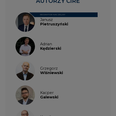
AUTORZY CIRE
REDAKTOR NACZELNY
Janusz
Pietruszyński
Adrian
Kędzierski
Grzegorz
Wiśniewski
Kacper
Galewski