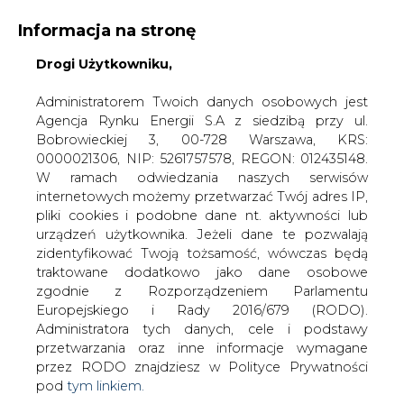
Informacja na stronę
Drogi Użytkowniku,
KONTAKT:
REDAKCJA@CIRE.PL
WYDAWCA PORTALU:
Administratorem Twoich danych osobowych jest
Agencja Rynku Energii S.A z siedzibą przy ul.
A
A
A
WIELKOŚĆ TEKSTU
WYSOKI KONTRAST
Bobrowieckiej 3, 00-728 Warszawa, KRS:
0000021306, NIP: 5261757578, REGON: 012435148.
ZALOGUJ SIĘ
W ramach odwiedzania naszych serwisów
internetowych możemy przetwarzać Twój adres IP,
pliki cookies i podobne dane nt. aktywności lub
urządzeń użytkownika. Jeżeli dane te pozwalają
zidentyfikować Twoją tożsamość, wówczas będą
traktowane dodatkowo jako dane osobowe
zgodnie z Rozporządzeniem Parlamentu
Europejskiego i Rady 2016/679 (RODO).
Administratora tych danych, cele i podstawy
przetwarzania oraz inne informacje wymagane
przez RODO znajdziesz w Polityce Prywatności
pod
tym linkiem.
WŁĄCZ CIRE.TV