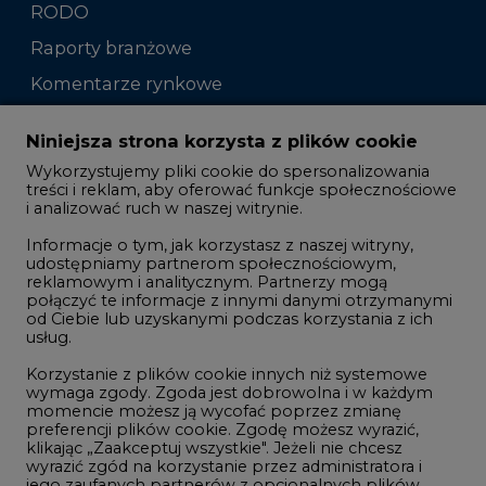
RODO
Raporty branżowe
Komentarze rynkowe
Zmiany kadrowe na rynku
Niniejsza strona korzysta z plików cookie
Wykorzystujemy pliki cookie do spersonalizowania
Studio CIRE
treści i reklam, aby oferować funkcje społecznościowe
i analizować ruch w naszej witrynie.
Rozmowy o energetyce
Informacje o tym, jak korzystasz z naszej witryny,
Gospodarka
udostępniamy partnerom społecznościowym,
reklamowym i analitycznym. Partnerzy mogą
Geopolityka
połączyć te informacje z innymi danymi otrzymanymi
LTE450
od Ciebie lub uzyskanymi podczas korzystania z ich
usług.
Korzystanie z plików cookie innych niż systemowe
Innowacje i AI
wymaga zgody. Zgoda jest dobrowolna i w każdym
momencie możesz ją wycofać poprzez zmianę
Telekomunikacja i IT
preferencji plików cookie. Zgodę możesz wyrazić,
klikając „Zaakceptuj wszystkie". Jeżeli nie chcesz
Handel emisjami CO2
wyrazić zgód na korzystanie przez administratora i
Wodór
jego zaufanych partnerów z opcjonalnych plików