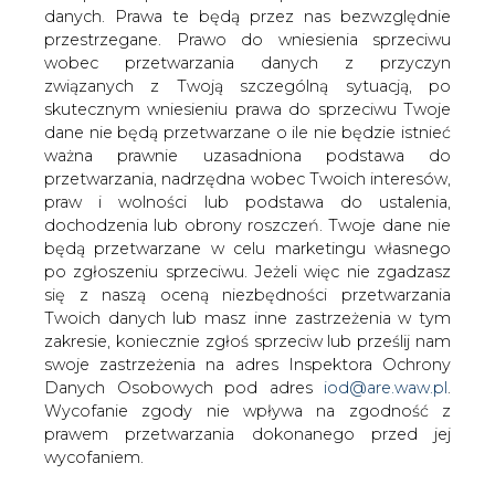
W poniedziałkowym wywiadzie dla radia
danych. Prawa te będą przez nas bezwzględnie
Pin prezes PKN Orlen SA Igor Chalupec
przestrzegane. Prawo do wniesienia sprzeciwu
powiedział, że spodziewa się, iż
wobec przetwarzania danych z przyczyn
strategia koncernu &#8211; skupiająca
związanych z Twoją szczególną sytuacją, po
się na umacnianiu wartości spółki w
skutecznym wniesieniu prawa do sprzeciwu Twoje
regionie i działaniach na rzecz
dane nie będą przetwarzane o ile nie będzie istnieć
ważna prawnie uzasadniona podstawa do
pozyskania dostępu do złóż ropy
przetwarzania, nadrzędna wobec Twoich interesów,
&#8211; zostanie zatwierdzona przez
praw i wolności lub podstawa do ustalenia,
radę nadzorczą w lutym.
dochodzenia lub obrony roszczeń. Twoje dane nie
„W strategii będziemy chcieli potwierdzić to, że
będą przetwarzane w celu marketingu własnego
generalnie interesuje nas kierunek upstreamu, tzn.
po zgłoszeniu sprzeciwu. Jeżeli więc nie zgadzasz
budowania dostępu do złóż i Libia jest jednym z tych
się z naszą oceną niezbędności przetwarzania
kierunków, które będziemy badać. Trudno jest mówić
Twoich danych lub masz inne zastrzeżenia w tym
obecnie o jakichś terminach. W tym roku podejmiemy
zakresie, koniecznie zgłoś sprzeciw lub prześlij nam
działania, ale nie wiem, czy ten rok będzie rokiem decyzji”
swoje zastrzeżenia na adres Inspektora Ochrony
– dodał.
Danych Osobowych pod adres
iod@are.waw.pl
.
Wycofanie zgody nie wpływa na zgodność z
Prezes powiedział, że zarząd nazywa tę strategię
prawem przetwarzania dokonanego przed jej
„strategią budowania własnej wartości”. Zarząd zaś
wycofaniem.
przede wszystkim chce określić pozycję PKN Orlen jako