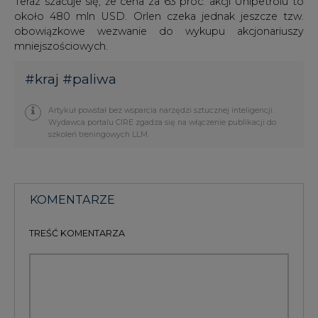
Teraz szacuje się, że cena za 63 proc. akcji Unipetrolu to
około 480 mln USD. Orlen czeka jednak jeszcze tzw.
obowiązkowe wezwanie do wykupu akcjonariuszy
mniejszościowych.
#
kraj
#
paliwa
Artykuł powstał bez wsparcia narzędzi sztucznej inteligencji.
Wydawca portalu CIRE zgadza się na włączenie publikacji do
szkoleń treningowych LLM.
KOMENTARZE
TREŚĆ KOMENTARZA