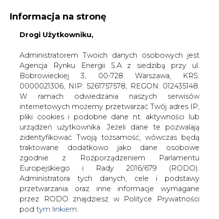
Informacja na stronę
Drogi Użytkowniku,
KONTAKT:
REDAKCJA@CIRE.PL
WYDAWCA PORTALU:
Administratorem Twoich danych osobowych jest
Agencja Rynku Energii S.A z siedzibą przy ul.
A
A
A
WIELKOŚĆ TEKSTU
WYSOKI KONTRAST
Bobrowieckiej 3, 00-728 Warszawa, KRS:
0000021306, NIP: 5261757578, REGON: 012435148.
ZALOGUJ SIĘ
W ramach odwiedzania naszych serwisów
internetowych możemy przetwarzać Twój adres IP,
pliki cookies i podobne dane nt. aktywności lub
urządzeń użytkownika. Jeżeli dane te pozwalają
zidentyfikować Twoją tożsamość, wówczas będą
traktowane dodatkowo jako dane osobowe
zgodnie z Rozporządzeniem Parlamentu
Europejskiego i Rady 2016/679 (RODO).
Administratora tych danych, cele i podstawy
przetwarzania oraz inne informacje wymagane
przez RODO znajdziesz w Polityce Prywatności
pod
tym linkiem.
WŁĄCZ CIRE.TV