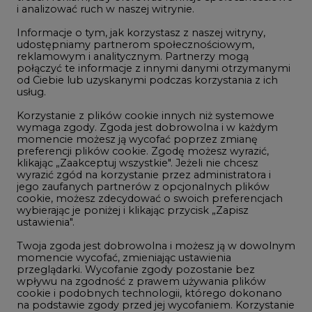
i analizować ruch w naszej witrynie.
Rozmowy o energetyce
Informacje o tym, jak korzystasz z naszej witryny,
Gospodarka
udostępniamy partnerom społecznościowym,
reklamowym i analitycznym. Partnerzy mogą
Geopolityka
połączyć te informacje z innymi danymi otrzymanymi
LTE450
od Ciebie lub uzyskanymi podczas korzystania z ich
usług.
Korzystanie z plików cookie innych niż systemowe
Innowacje i AI
wymaga zgody. Zgoda jest dobrowolna i w każdym
momencie możesz ją wycofać poprzez zmianę
Telekomunikacja i IT
preferencji plików cookie. Zgodę możesz wyrazić,
klikając „Zaakceptuj wszystkie". Jeżeli nie chcesz
Handel emisjami CO2
wyrazić zgód na korzystanie przez administratora i
Wodór
jego zaufanych partnerów z opcjonalnych plików
cookie, możesz zdecydować o swoich preferencjach
Górnictwo
wybierając je poniżej i klikając przycisk „Zapisz
ustawienia".
Zmiany klimatyczne
Twoja zgoda jest dobrowolna i możesz ją w dowolnym
momencie wycofać, zmieniając ustawienia
przeglądarki. Wycofanie zgody pozostanie bez
Atom
wpływu na zgodność z prawem używania plików
Fotowoltaika
cookie i podobnych technologii, którego dokonano
na podstawie zgody przed jej wycofaniem. Korzystanie