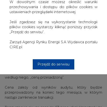
koncernu – względem konkurencji, głównie regionalnej,
W dowolnym czasie możesz określić warunki
takiej jak austriacki koncern OMV czy węgierski MOL.
przechowywania i dostępu do plików cookies w
ustawieniach przeglądarki internetowej.
Prezes powiedział, że ubiegłotygodniowa wizyta w Libii
polskiego rządu i polskich przedstawicieli sektora
Jeśli zgadzasz się na wykorzystanie technologii
naftowego stworzyła dobry klimat na to, żeby myśleć o
plików cookies wystarczy kliknąć poniższy przycisk
pozyskaniu dostępu do nowych złóż ropy. Wskazał
„Przejdź do serwisu”.
jednak na wiele problemów, które stoją na drodze
takiego posunięcia, m.in. to, że polskie firmy, w tym
Zarząd Agencji Rynku Energii S.A Wydawca portalu
Orlen, nie mają doświadczenia w tego typu ekspansji
CIRE.pl
zagranicznej.
Odnośnie przejęcia kontroli nad Unipetrolem, prezes
Przejdź do serwisu
powiedział, że kwota 4 mld zł podawana przez prasę
spekulującą na temat ostatecznej wartości transakcji jest,
według niego, „ceną przesadzoną”.
Cena zależy od wyników audytu, który będzie
przeprowadzony na koniec tego miesiąca, w którym
nastąpi zamkniecie transakcji.