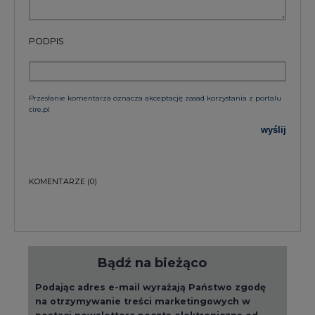
PODPIS
Przesłanie komentarza oznacza akceptację zasad korzystania z portalu
cire.pl
wyślij
KOMENTARZE
(0)
Bądź na bieżąco
Podając adres e-mail wyrażają Państwo zgodę
na otrzymywanie treści marketingowych w
postaci newslettera pocztą elektroniczną od