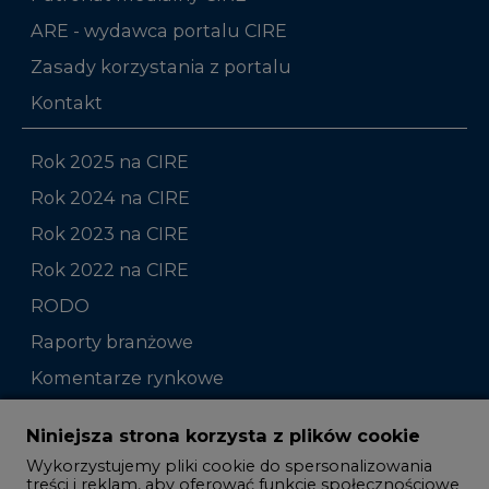
ARE - wydawca portalu CIRE
Zasady korzystania z portalu
Kontakt
Rok 2025 na CIRE
Rok 2024 na CIRE
Rok 2023 na CIRE
Rok 2022 na CIRE
RODO
Raporty branżowe
Komentarze rynkowe
Zmiany kadrowe na rynku
Niniejsza strona korzysta z plików cookie
Wykorzystujemy pliki cookie do spersonalizowania
Studio CIRE
treści i reklam, aby oferować funkcje społecznościowe