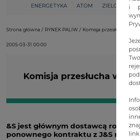
ENERGETYKA
ATOM
ZIELONA GO
i p
wy
Pry
Strona główna
/
RYNEK PALIW
/
Komisja przesłucha właści
Jeż
2005-03-31 00:00
poś
Two
rej
Komisja przesłucha właścic
pod
dos
Inf
oso
inn
&S jest głównym dostawcą ropy do 
zna
ponownego kontraktu z J&S miała 
lin