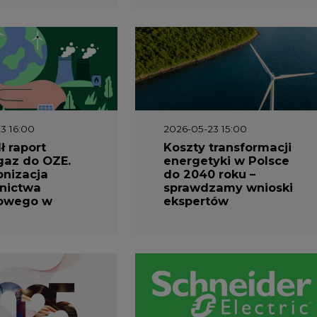
3 16:00
2026-05-23 15:00
 raport
Koszty transformacji
gaz do OZE.
energetyki w Polsce
nizacja
do 2040 roku –
nictwa
sprawdzamy wnioski
owego w
ekspertów