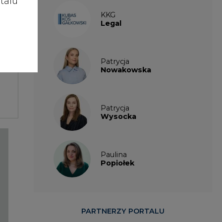
talu
KKG
Legal
Patrycja
Nowakowska
Patrycja
Wysocka
Paulina
Popiołek
PARTNERZY PORTALU