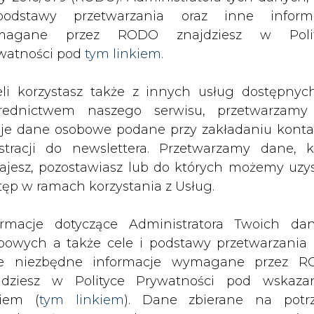
SPODARKA
ZMIANY KADROWE NA RYNKU
CIEP
odstawy przetwarzania oraz inne inform
magane przez RODO znajdziesz w Polit
watności pod
tym linkiem.
cieli J&S
eli korzystasz także z innych usług dostępnyc
drukuj
skomentuj
udostępnij
:
rednictwem naszego serwisu, przetwarzamy
je dane osobowe podane przy zakładaniu konta
estracji do newslettera. Przetwarzamy dane, k
ieli J&S
ajesz, pozostawiasz lub do których możemy uzy
tęp w ramach korzystania z Usług.
ormacje dotyczące Administratora Twoich da
bowych a także cele i podstawy przetwarzania 
e niezbędne informacje wymagane przez 
PKN Orlen. To możliwość podpisania
jdziesz w Polityce Prywatności pod wskaz
być powodem zatrzymania 7 lutego 2
kiem (
tym linkiem
). Dane zbierane na potr