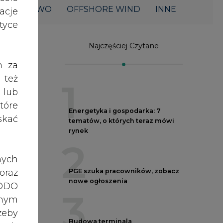
ŁOWNICTWO
OFFSHORE WIND
INNE
acje
yce
Najczęściej Czytane
h za
 też
1
 lub
tóre
Energetyka i gospodarka: 7
skać
tematów, o których teraz mówi
rynek
2
nych
oraz
PGE szuka pracowników, zobacz
nowe ogłoszenia
RODO
3
anym
002
zeby
Budowa terminala