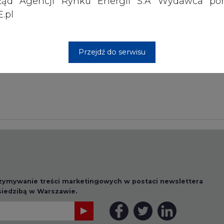
ząd Agencji Rynku Energii S.A Wydawca por
.pl
Przesłanie komentarza oznacza akceptację zasad korzystania
z portalu cire.pl
wyślij
Przejdź do serwisu
rzymywanie treści marketingowych w postaci newslettera
 siedzibą w Warszawie.