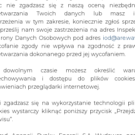
c nie zgadzasz się z naszą oceną niezbędn
 Modrzejewskiego - Zbigniewa Wróbla - J&S podpi
zetwarzania Twoich danych lub masz i
oncernu. Ograniczona została pula ich dostaw - do
trzeżenia w tym zakresie, koniecznie zgłoś sprz
w Gdańsku.
 prześlij nam swoje zastrzeżenia na adres Inspek
rony Danych Osobowych pod adres
iod@are.wa
raktu, posłowie będą również pytać o okoliczn
ofanie zgody nie wpływa na zgodność z pr
cego do uzgadniania zasad przesyłu ropy z Rosj
etwarzania dokonanego przed jej wycofaniem.
Artykuł powstał bez wsparcia narzędzi sztucznej
dowolnym czasie możesz określić waru
inteligencji. Wydawca portalu CIRE zgadza się na włącz
echowywania i dostępu do plików cooki
publikacji do szkoleń treningowych LLM.
awieniach przeglądarki internetowej.
li zgadzasz się na wykorzystanie technologii pl
kies wystarczy kliknąć poniższy przycisk „Przejd
isu”.
PODPIS