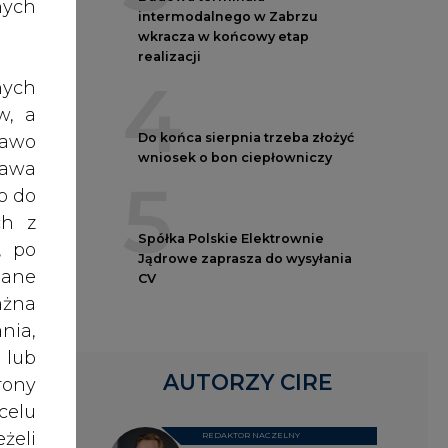
nych
intermodalnego w Zabrzu
-
wkracza w końcowy etap
realizacji
4
nych
w, a
wóch
Do końca sierpnia trzeba złożyć
rawo
roku
wniosek o bon ciepłowniczy
rawa
rtię
5
o do
ch z
Spółka Polskie Elektrownie
, po
y. W
Jądrowe zaprasza do wysyłania
dane
sław
CV
ażna
nia,
 lub
rząd
AUTORZY CIRE
rony
 J&S
celu
żeli
REDAKTOR NACZELNY