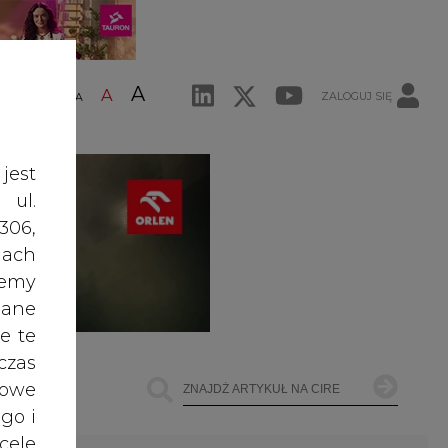
A
A
ZALOGUJ SIĘ
ŚĆ TEKSTU
A
jest
 ul.
306,
ach
żemy
dane
e te
czas
owe
go i
cele