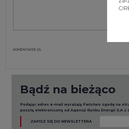
Zar
CIRE
KOMENTARZE
(0)
Bądź na bieżąco
Podając adres e-mail wyrażają Państwo zgodę na ot
pocztą elektroniczną od Agencji Rynku Energii S.A z
ZAPISZ SIĘ DO NEWSLETTERA