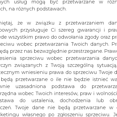
ndrzeja Modrzejewskiego. Dziś przed
nych usług mogą być przetwarzane w róż
en staną dwaj właściciele firmy J&S 
ach, na różnych podstawach.
 Smołokowski.
iętaj, że w związku z przetwarzaniem da
bowych przysługuje Ci szereg gwarancji i pra
orzona przez Jankilewicza i Smołokowskiego, d
ede wszystkim prawo do odwołania zgody oraz p
ia 1993 r. w cypryjskiej Larnace. W tym samym 
zeciwu wobec przetwarzania Twoich danych. P
ock (obecnie PKN Orlen) i sprzedała pierwszą pa
będą przez nas bezwzględnie przestrzegane. Praw
esienia sprzeciwu wobec przetwarzania dany
yczyn związanych z Twoją szczególną sytuacją
 z firmą J&S kontrakt na dostawę rosyjskiej rop
tecznym wniesieniu prawa do sprzeciwu Twoje 
rzeja Modrzejewskiego. Były minister skarbu Wie
 będą przetwarzane o ile nie będzie istnieć w
skiego miało zapobiec zawarciu kontraktu.
wnie uzasadniona podstawa do przetwarza
rzędna wobec Twoich interesów, praw i wolności
wskiego, w mediach pojawiła się informacja, że za
stawa do ustalenia, dochodzenia lub ob
użenia na 10 lat kontraktu, dającego firmie
zczeń. Twoje dane nie będą przetwarzane w 
ernu. Tym wątkiem zajmuje się komisja.
ketingu własnego po zgłoszeniu sprzeciwu. Je