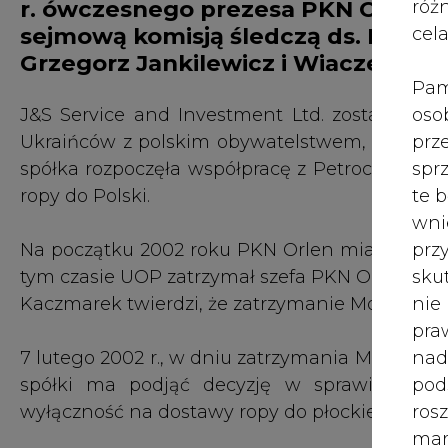
r. ówczesnego prezesa PKN Orlen A
róż
sejmową komisją śledczą ds. PKN Orl
cel
Grzegorz Jankilewicz i Wiaczesław
Pam
oso
J&S Service and Investment Ltd. została utw
prz
Ukraińców z polskim obywatelstwem, 20 styczn
spr
spółka rozpoczęła współpracę z Petrochemią Pł
te 
ropy do Polski.
wni
prz
Na początku 2002 roku PKN Orlen miał podpisać
sku
tym czasie UOP zatrzymał szefa PKN Orlen And
nie
Kaczmarek twierdzi, że zatrzymanie Modrzejew
pra
nad
7 lutego 2002 r., w dniu zatrzymania Modrzeje
pod
spółki ma podjąć decyzję w sprawie przedł
ros
wyłączność na dostawy ropy do płockiego konc
mar