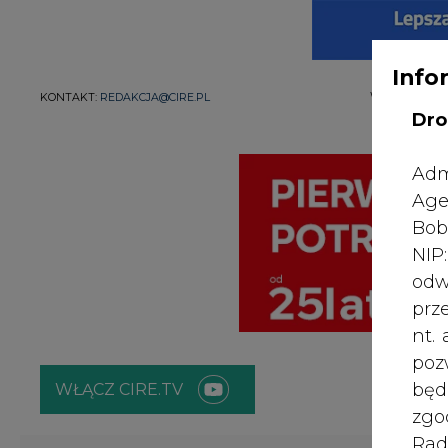
Info
WYDAWCA PO
KONTAKT:
REDAKCJA@CIRE.PL
Dro
Adm
Age
Bob
NI
odw
prz
nt.
poz
bę
WŁĄCZ CIRE.TV
zgo
Rad