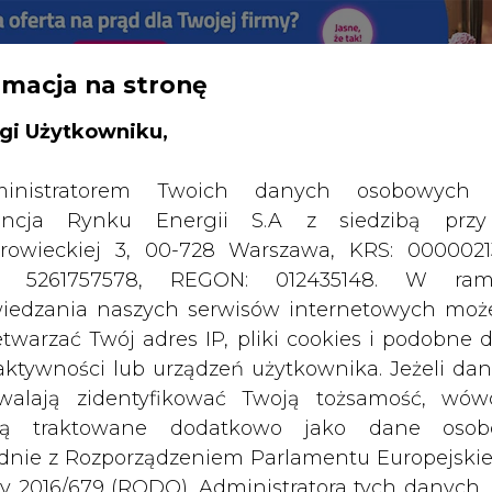
rmacja na stronę
RTALU:
WIELKO
WYSOKI KONTRAST
gi Użytkowniku,
inistratorem Twoich danych osobowych 
ncja Rynku Energii S.A z siedzibą przy
rowieckiej 3, 00-728 Warszawa, KRS: 0000021
P: 5261757578, REGON: 012435148. W ram
iedzania naszych serwisów internetowych mo
etwarzać Twój adres IP, pliki cookies i podobne 
 aktywności lub urządzeń użytkownika. Jeżeli dan
walają zidentyfikować Twoją tożsamość, wów
dą traktowane dodatkowo jako dane osob
dnie z Rozporządzeniem Parlamentu Europejskie
y 2016/679 (RODO). Administratora tych danych, 