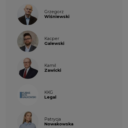
Grzegorz
Wiśniewski
Kacper
Galewski
Kamil
Zawicki
KKG
Legal
Patrycja
Nowakowska