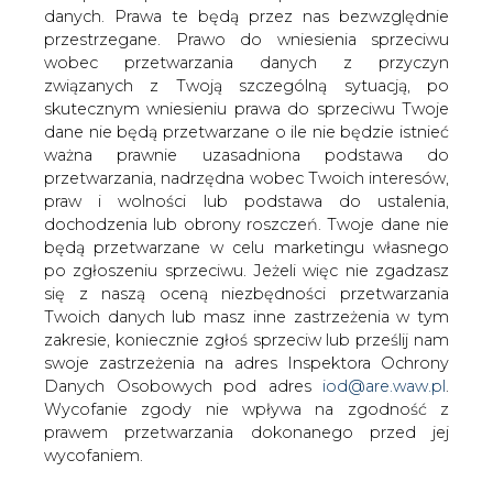
Rosnący popyt na biopaliwa stwarza
danych. Prawa te będą przez nas bezwzględnie
nowe możliwości dla producentów
przestrzegane. Prawo do wniesienia sprzeciwu
tłuszczów roślinnych w Polsce.
wobec przetwarzania danych z przyczyn
Producenci biopaliw nie obawiają się
związanych z Twoją szczególną sytuacją, po
walki o rynek z Zakładami Tłuszczowymi
skutecznym wniesieniu prawa do sprzeciwu Twoje
Kruszwica, które wyrastają na
dane nie będą przetwarzane o ile nie będzie istnieć
ważna prawnie uzasadniona podstawa do
olejowego potentata.
przetwarzania, nadrzędna wobec Twoich interesów,
Łącznie w Polsce produkuje się około 500 tys. ton
praw i wolności lub podstawa do ustalenia,
surowego oleju z rzepaku. Do tej pory był
dochodzenia lub obrony roszczeń. Twoje dane nie
wykorzystywany przede wszystkim na cele spożywcze.
będą przetwarzane w celu marketingu własnego
po zgłoszeniu sprzeciwu. Jeżeli więc nie zgadzasz
Polska branża tłuszczowa zalicza się do dość
się z naszą oceną niezbędności przetwarzania
skoncentrowanych gałęzi przemysłu spożywczego.
Twoich danych lub masz inne zastrzeżenia w tym
Najbardziej skoncentrowany jest przerób rzepaku.
zakresie, koniecznie zgłoś sprzeciw lub prześlij nam
Instytut obliczył, że ponad 65 procent mocy
swoje zastrzeżenia na adres Inspektora Ochrony
przetwórczych przypada na Wielkopolskie Zakłady
Danych Osobowych pod adres
iod@are.waw.pl
.
Przemysłu Tłuszczowego w Szamotułach, Zakłady
Wycofanie zgody nie wpływa na zgodność z
Tłuszczowe w Kruszwicy oraz Ewico.
prawem przetwarzania dokonanego przed jej
wycofaniem.
- Zapotrzebowanie na olej z rzepaku będzie jednak rosło