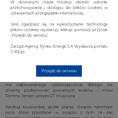
ze względu na rozwój rynku biopaliw - mówi Ewa Rosiak,
W dowolnym czasie możesz określić warunki
z Instytutu Ekonomiki Rolnictwa i Gospodarki
przechowywania i dostępu do plików cookies w
Żywnościowej. Szacuje się, że za cztery, pięć lat popyt na
ustawieniach przeglądarki internetowej.
biokomponenty w postaci estrów może zwiększyć się w
Polsce do ok. 800 tys. ton.
Jeśli zgadzasz się na wykorzystanie technologii
plików cookies wystarczy kliknąć poniższy przycisk
Inwestowanie w produkcję biopaliw zapowiada Elstar
„Przejdź do serwisu”.
Oils. Do tej pory spółka z Elbląga specjalizowała się w
wytwarzaniu rafinowanych olejów jadalnych i tłuszczów
Zarząd Agencji Rynku Energii S.A Wydawca portalu
roślinnych dla odbiorców przemysłowych. Do 2008 roku
CIRE.pl
zamierza wydać na inwestycje związane z wytwarzaniem
biokomponentów około 120 mln zł.
Przejdź do serwisu
Bardziej powściągliwe są zakłady kruszwickie. -
Przyglądamy się rynkowi biodiesla. Na razie w Polsce nie
ma odpowiedniego ustawodawstwa, dlatego nie
chcemy podejmować poważnych kroków - mówi
Tommy Jensen, prezes ZT Kruszwica.
Według kruszwickiej spółki szansę stwarza natomiast
nisza, która powstanie w związku z tym, że olej
rzepakowy będzie w większym stopniu niż do tej pory