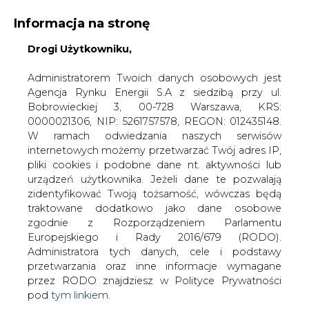
Informacja na stronę
Drogi Użytkowniku,
KONTAKT:
REDAKCJA@CIRE.PL
WYDAWCA PORTALU:
Administratorem Twoich danych osobowych jest
Agencja Rynku Energii S.A z siedzibą przy ul.
A
A
A
WIELKOŚĆ TEKSTU
WYSOKI KONTRAST
Bobrowieckiej 3, 00-728 Warszawa, KRS:
0000021306, NIP: 5261757578, REGON: 012435148.
ZALOGUJ SIĘ
W ramach odwiedzania naszych serwisów
internetowych możemy przetwarzać Twój adres IP,
pliki cookies i podobne dane nt. aktywności lub
urządzeń użytkownika. Jeżeli dane te pozwalają
zidentyfikować Twoją tożsamość, wówczas będą
traktowane dodatkowo jako dane osobowe
zgodnie z Rozporządzeniem Parlamentu
Europejskiego i Rady 2016/679 (RODO).
Administratora tych danych, cele i podstawy
przetwarzania oraz inne informacje wymagane
przez RODO znajdziesz w Polityce Prywatności
pod
tym linkiem.
WŁĄCZ CIRE.TV