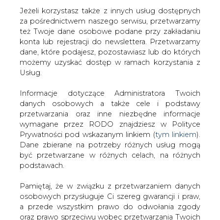
Jeżeli korzystasz także z innych usług dostępnych
za pośrednictwem naszego serwisu, przetwarzamy
też Twoje dane osobowe podane przy zakładaniu
konta lub rejestracji do newslettera. Przetwarzamy
Strona główna
/
RYNEK PALIW
/
Zamienią rzepak na
dane, które podajesz, pozostawiasz lub do których
paliwo
możemy uzyskać dostęp w ramach korzystania z
Usług.
2006-07-11 00:00
drukuj
Informacje dotyczące Administratora Twoich
skomentuj
danych osobowych a także cele i podstawy
udostępnij
:
przetwarzania oraz inne niezbędne informacje
wymagane przez RODO znajdziesz w Polityce
Prywatności pod wskazanym linkiem (
tym linkiem
).
Dane zbierane na potrzeby różnych usług mogą
Zamienią rzepak na paliwo
być przetwarzane w różnych celach, na różnych
podstawach.
Pamiętaj, że w związku z przetwarzaniem danych
osobowych przysługuje Ci szereg gwarancji i praw,
a przede wszystkim prawo do odwołania zgody
oraz prawo sprzeciwu wobec przetwarzania Twoich