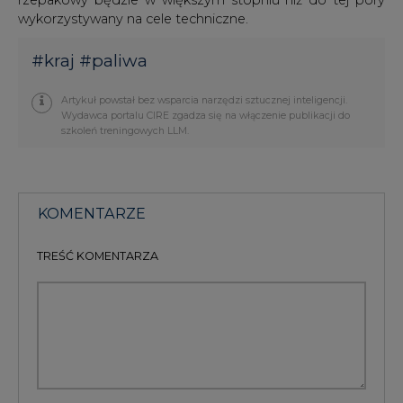
wykorzystywany na cele techniczne.
#
kraj
#
paliwa
Artykuł powstał bez wsparcia narzędzi sztucznej inteligencji.
Wydawca portalu CIRE zgadza się na włączenie publikacji do
szkoleń treningowych LLM.
KOMENTARZE
TREŚĆ KOMENTARZA