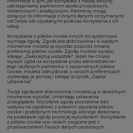
Informacje o tym, jak korzystasz z naszej witryny,
Gospodarka
udostępniamy partnerom społecznościowym,
reklamowym i analitycznym. Partnerzy mogą
Geopolityka
połączyć te informacje z innymi danymi otrzymanymi
LTE450
od Ciebie lub uzyskanymi podczas korzystania z ich
usług.
Korzystanie z plików cookie innych niż systemowe
Innowacje i AI
wymaga zgody. Zgoda jest dobrowolna i w każdym
momencie możesz ją wycofać poprzez zmianę
Telekomunikacja i IT
preferencji plików cookie. Zgodę możesz wyrazić,
klikając „Zaakceptuj wszystkie". Jeżeli nie chcesz
Handel emisjami CO2
wyrazić zgód na korzystanie przez administratora i
Wodór
jego zaufanych partnerów z opcjonalnych plików
cookie, możesz zdecydować o swoich preferencjach
Górnictwo
wybierając je poniżej i klikając przycisk „Zapisz
ustawienia".
Zmiany klimatyczne
Twoja zgoda jest dobrowolna i możesz ją w dowolnym
momencie wycofać, zmieniając ustawienia
przeglądarki. Wycofanie zgody pozostanie bez
Atom
wpływu na zgodność z prawem używania plików
Fotowoltaika
cookie i podobnych technologii, którego dokonano
na podstawie zgody przed jej wycofaniem. Korzystanie
Offshore wind
z plików cookie ww. celach związane jest z
przetwarzaniem Twoich danych osobowych.
Magazyny energii