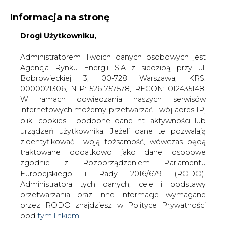
Informacja na stronę
KONTAKT:
REDAKCJA@CIRE.PL
Drogi Użytkowniku,
WYDAWCA PORTALU:
Administratorem Twoich danych osobowych jest
Agencja Rynku Energii S.A z siedzibą przy ul.
A
A
A
WIELKOŚĆ TEKSTU
WYSOKI KONTRAST
Bobrowieckiej 3, 00-728 Warszawa, KRS:
0000021306, NIP: 5261757578, REGON: 012435148.
ZALOGUJ SIĘ
W ramach odwiedzania naszych serwisów
internetowych możemy przetwarzać Twój adres IP,
pliki cookies i podobne dane nt. aktywności lub
urządzeń użytkownika. Jeżeli dane te pozwalają
zidentyfikować Twoją tożsamość, wówczas będą
traktowane dodatkowo jako dane osobowe
zgodnie z Rozporządzeniem Parlamentu
Europejskiego i Rady 2016/679 (RODO).
Administratora tych danych, cele i podstawy
przetwarzania oraz inne informacje wymagane
przez RODO znajdziesz w Polityce Prywatności
pod
tym linkiem.
WŁĄCZ CIRE.TV