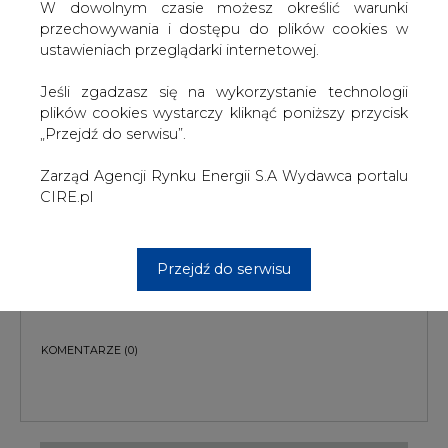
W dowolnym czasie możesz określić warunki
przechowywania i dostępu do plików cookies w
ustawieniach przeglądarki internetowej.
Jeśli zgadzasz się na wykorzystanie technologii
plików cookies wystarczy kliknąć poniższy przycisk
„Przejdź do serwisu”.
PODPIS
Zarząd Agencji Rynku Energii S.A Wydawca portalu
CIRE.pl
Przesłanie komentarza oznacza akceptację zasad korzystania z portalu
cire.pl
Przejdź do serwisu
wyślij
KOMENTARZE
(0)