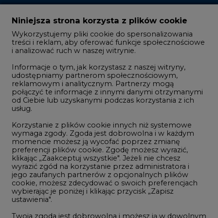
Zmiany kadrowe na rynku
Niniejsza strona korzysta z plików cookie
Wykorzystujemy pliki cookie do spersonalizowania
Studio CIRE
treści i reklam, aby oferować funkcje społecznościowe
i analizować ruch w naszej witrynie.
Rozmowy o energetyce
Informacje o tym, jak korzystasz z naszej witryny,
Gospodarka
udostępniamy partnerom społecznościowym,
reklamowym i analitycznym. Partnerzy mogą
Geopolityka
połączyć te informacje z innymi danymi otrzymanymi
LTE450
od Ciebie lub uzyskanymi podczas korzystania z ich
usług.
Korzystanie z plików cookie innych niż systemowe
Innowacje i AI
wymaga zgody. Zgoda jest dobrowolna i w każdym
momencie możesz ją wycofać poprzez zmianę
Telekomunikacja i IT
preferencji plików cookie. Zgodę możesz wyrazić,
klikając „Zaakceptuj wszystkie". Jeżeli nie chcesz
Handel emisjami CO2
wyrazić zgód na korzystanie przez administratora i
Wodór
jego zaufanych partnerów z opcjonalnych plików
cookie, możesz zdecydować o swoich preferencjach
Górnictwo
wybierając je poniżej i klikając przycisk „Zapisz
ustawienia".
Zmiany klimatyczne
Twoja zgoda jest dobrowolna i możesz ją w dowolnym