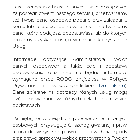
Jeżeli korzystasz także z innych usług dostępnych
za pośrednictwem naszego serwisu, przetwarzamy
też Twoje dane osobowe podane przy zakładaniu
konta lub rejestracji do newslettera. Przetwarzamy
Strona główna
/
RYNEK PALIW
/
Orlen pozwoli zarobić
dane, które podajesz, pozostawiasz lub do których
Francuzom
możemy uzyskać dostęp w ramach korzystania z
Usług.
2006-11-24 00:00
drukuj
Informacje dotyczące Administratora Twoich
skomentuj
danych osobowych a także cele i podstawy
udostępnij
:
przetwarzania oraz inne niezbędne informacje
wymagane przez RODO znajdziesz w Polityce
Prywatności pod wskazanym linkiem (
tym linkiem
).
Dane zbierane na potrzeby różnych usług mogą
Orlen pozwoli zarobić Francuzom
być przetwarzane w różnych celach, na różnych
podstawach.
Pamiętaj, że w związku z przetwarzaniem danych
osobowych przysługuje Ci szereg gwarancji i praw,
a przede wszystkim prawo do odwołania zgody
oraz prawo sprzeciwu wobec przetwarzania Twoich