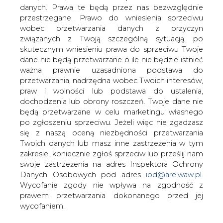
Francuski Technip wybuduje instalację
danych. Prawa te będą przez nas bezwzględnie
hydroodsiarczania olejów napędowych
przestrzegane. Prawo do wniesienia sprzeciwu
(tzw. HDS) w rafinerii PKN Orlen.
wobec przetwarzania danych z przyczyn
związanych z Twoją szczególną sytuacją, po
Realizacja kontraktu, którego wartość wynosi 67 mln
skutecznym wniesieniu prawa do sprzeciwu Twoje
EUR, zakończy się w 2009 r. Dzięki nowej instalacji
dane nie będą przetwarzane o ile nie będzie istnieć
możliwe będzie produkowanie 260 ton oleju
ważna prawnie uzasadniona podstawa do
napędowego wysokiej czystości na godzinę.
przetwarzania, nadrzędna wobec Twoich interesów,
praw i wolności lub podstawa do ustalenia,
#
kraj
#
paliwa
dochodzenia lub obrony roszczeń. Twoje dane nie
będą przetwarzane w celu marketingu własnego
po zgłoszeniu sprzeciwu. Jeżeli więc nie zgadzasz
Artykuł powstał bez wsparcia narzędzi sztucznej inteligencji.
Wydawca portalu CIRE zgadza się na włączenie publikacji do
się z naszą oceną niezbędności przetwarzania
szkoleń treningowych LLM.
Twoich danych lub masz inne zastrzeżenia w tym
zakresie, koniecznie zgłoś sprzeciw lub prześlij nam
swoje zastrzeżenia na adres Inspektora Ochrony
Danych Osobowych pod adres
iod@are.waw.pl
.
KOMENTARZE
Wycofanie zgody nie wpływa na zgodność z
prawem przetwarzania dokonanego przed jej
wycofaniem.
TREŚĆ KOMENTARZA