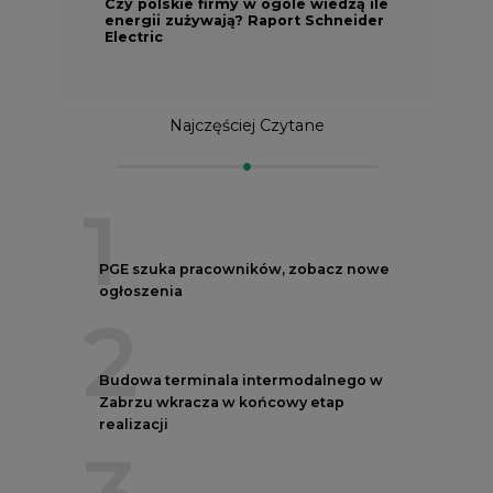
Czy polskie firmy w ogóle wiedzą ile
energii zużywają? Raport Schneider
Electric
Najczęściej Czytane
1
PGE szuka pracowników, zobacz nowe
ogłoszenia
2
Budowa terminala intermodalnego w
Zabrzu wkracza w końcowy etap
realizacji
3