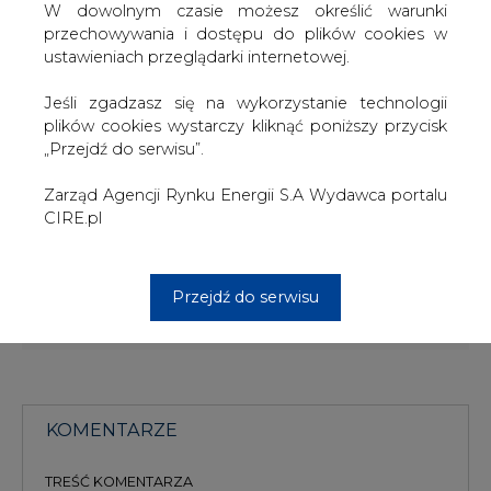
r.
W dowolnym czasie możesz określić warunki
przechowywania i dostępu do plików cookies w
Obie umowy zostały zawarte "na czas oznaczony 15 lat
ustawieniach przeglądarki internetowej.
od dnia jej zawarcia".
Jeśli zgadzasz się na wykorzystanie technologii
Po trzech kwartałach 2006 r. FCh Dwory miała 17,70 mln
plików cookies wystarczy kliknąć poniższy przycisk
zł zysku wobec 34,03 mln zł zysku rok wcześniej przy
„Przejdź do serwisu”.
obrotach odpowiednio 866,36 mln zł wobec 777,43 mln
zł.
Zarząd Agencji Rynku Energii S.A Wydawca portalu
CIRE.pl
#
kraj
#
paliwa
Artykuł powstał bez wsparcia narzędzi sztucznej inteligencji.
Przejdź do serwisu
Wydawca portalu CIRE zgadza się na włączenie publikacji do
szkoleń treningowych LLM.
KOMENTARZE
TREŚĆ KOMENTARZA