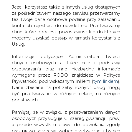
Jeżeli korzystasz także z innych usług dostępnych
za pośrednictwem naszego serwisu, przetwarzamy
też Twoje dane osobowe podane przy zakładaniu
konta lub rejestracji do newslettera. Przetwarzamy
Strona główna
/
RYNEK PALIW
/
Umowa Orlenu z
dane, które podajesz, pozostawiasz lub do których
Dworami
możemy uzyskać dostęp w ramach korzystania z
Usług.
2007-01-19 00:00
drukuj
Informacje dotyczące Administratora Twoich
skomentuj
danych osobowych a także cele i podstawy
udostępnij
:
przetwarzania oraz inne niezbędne informacje
wymagane przez RODO znajdziesz w Polityce
Prywatności pod wskazanym linkiem (
tym linkiem
).
Dane zbierane na potrzeby różnych usług mogą
Umowa Orlenu z Dworami
być przetwarzane w różnych celach, na różnych
podstawach.
Pamiętaj, że w związku z przetwarzaniem danych
osobowych przysługuje Ci szereg gwarancji i praw,
a przede wszystkim prawo do odwołania zgody
oraz prawo sprzeciwu wobec przetwarzania Twoich