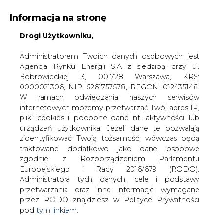
Informacja na stronę
Drogi Użytkowniku,
KONTAKT:
REDAKCJA@CIRE.PL
WYDAWCA PORTALU:
Administratorem Twoich danych osobowych jest
Agencja Rynku Energii S.A z siedzibą przy ul.
A
A
A
WIELKOŚĆ TEKSTU
WYSOKI KONTRAST
Bobrowieckiej 3, 00-728 Warszawa, KRS:
0000021306, NIP: 5261757578, REGON: 012435148.
ZALOGUJ SIĘ
W ramach odwiedzania naszych serwisów
internetowych możemy przetwarzać Twój adres IP,
pliki cookies i podobne dane nt. aktywności lub
urządzeń użytkownika. Jeżeli dane te pozwalają
zidentyfikować Twoją tożsamość, wówczas będą
traktowane dodatkowo jako dane osobowe
zgodnie z Rozporządzeniem Parlamentu
Europejskiego i Rady 2016/679 (RODO).
Administratora tych danych, cele i podstawy
przetwarzania oraz inne informacje wymagane
przez RODO znajdziesz w Polityce Prywatności
pod
tym linkiem.
WŁĄCZ CIRE.TV