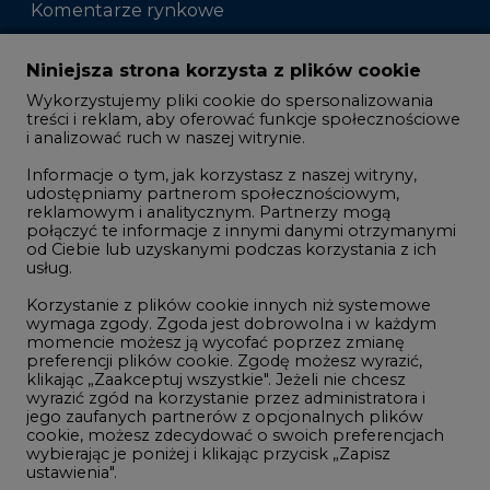
Komentarze rynkowe
Zmiany kadrowe na rynku
Niniejsza strona korzysta z plików cookie
Wykorzystujemy pliki cookie do spersonalizowania
Studio CIRE
treści i reklam, aby oferować funkcje społecznościowe
i analizować ruch w naszej witrynie.
Rozmowy o energetyce
Informacje o tym, jak korzystasz z naszej witryny,
Gospodarka
udostępniamy partnerom społecznościowym,
reklamowym i analitycznym. Partnerzy mogą
Geopolityka
połączyć te informacje z innymi danymi otrzymanymi
LTE450
od Ciebie lub uzyskanymi podczas korzystania z ich
usług.
Korzystanie z plików cookie innych niż systemowe
Innowacje i AI
wymaga zgody. Zgoda jest dobrowolna i w każdym
momencie możesz ją wycofać poprzez zmianę
Telekomunikacja i IT
preferencji plików cookie. Zgodę możesz wyrazić,
klikając „Zaakceptuj wszystkie". Jeżeli nie chcesz
Handel emisjami CO2
wyrazić zgód na korzystanie przez administratora i
Wodór
jego zaufanych partnerów z opcjonalnych plików
cookie, możesz zdecydować o swoich preferencjach
Górnictwo
wybierając je poniżej i klikając przycisk „Zapisz
ustawienia".
Zmiany klimatyczne