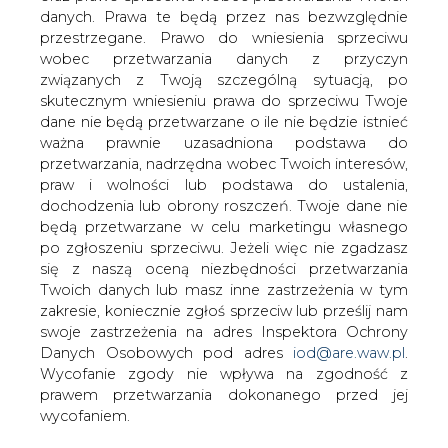
Firmy Chemiczna Dwory podpisała z
danych. Prawa te będą przez nas bezwzględnie
Polskim Koncernem Naftowym Orlen
przestrzegane. Prawo do wniesienia sprzeciwu
dwie umowy: na dostawę i odbiór
wobec przetwarzania danych z przyczyn
etylobenzenu oraz na dostawę i odbiór
związanych z Twoją szczególną sytuacją, po
butadienu. Szacunkowa wartość obu
skutecznym wniesieniu prawa do sprzeciwu Twoje
umów wynosi 8,5 mld zł, poinformowały
dane nie będą przetwarzane o ile nie będzie istnieć
ważna prawnie uzasadniona podstawa do
Dwory w piątek w dwóch osobnych
przetwarzania, nadrzędna wobec Twoich interesów,
komunikatach.
praw i wolności lub podstawa do ustalenia,
Spółka podała, że etylobenzen oraz butadien są jednymi
dochodzenia lub obrony roszczeń. Twoje dane nie
z podstawowych surowców wykorzystywanych w
będą przetwarzane w celu marketingu własnego
procesach produkcji realizowanych w FCh "Dwory".
po zgłoszeniu sprzeciwu. Jeżeli więc nie zgadzasz
się z naszą oceną niezbędności przetwarzania
Firma poinformowała w osobnych komunikatach, że
Twoich danych lub masz inne zastrzeżenia w tym
szacunkowa wartość umowy na dostawę i odbiór
zakresie, koniecznie zgłoś sprzeciw lub prześlij nam
etylobenzenu wynosi 6 mld zł, zaś w przypadku dostawy
swoje zastrzeżenia na adres Inspektora Ochrony
i odbioru butadienu wartość umowy sięga 2,5 mld zł.
Danych Osobowych pod adres
iod@are.waw.pl
.
Wycofanie zgody nie wpływa na zgodność z
W ramach umowy PKN Orlen zobowiązany jest do
prawem przetwarzania dokonanego przed jej
uruchomienia produkcji i uruchomienia dostaw
wycofaniem.
etylobenzenu do odbiorcy najpóźniej do 1 stycznia 2010