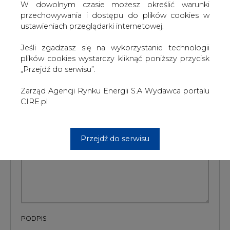
W dowolnym czasie możesz określić warunki
#
kraj
#
paliwa
przechowywania i dostępu do plików cookies w
ustawieniach przeglądarki internetowej.
Artykuł powstał bez wsparcia narzędzi sztucznej inteligencji.
Jeśli zgadzasz się na wykorzystanie technologii
Wydawca portalu CIRE zgadza się na włączenie publikacji do
szkoleń treningowych LLM.
plików cookies wystarczy kliknąć poniższy przycisk
„Przejdź do serwisu”.
Zarząd Agencji Rynku Energii S.A Wydawca portalu
CIRE.pl
KOMENTARZE
TREŚĆ KOMENTARZA
Przejdź do serwisu
PODPIS