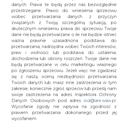
Spółka PKN Orlen miała 49,20 mln zł
danych. Prawa te będą przez nas bezwzględnie
skonsolidowanego zysku netto
przestrzegane. Prawo do wniesienia sprzeciwu
przypisanego akcjonariuszom jednostki
wobec przetwarzania danych z przyczyn
dominującej w I kw. 2007 roku wobec
związanych z Twoją szczególną sytuacją, po
347,70 mln zł zysku rok wcześniej,
skutecznym wniesieniu prawa do sprzeciwu Twoje
podała spółka w raporcie we wtorek.
dane nie będą przetwarzane o ile nie będzie istnieć
ważna prawnie uzasadniona podstawa do
Zysk operacyjny na poziomie grupy wyniósł 374,76 mln zł
przetwarzania, nadrzędna wobec Twoich interesów,
wobec 417,39 mln zł zysku rok wcześniej.
praw i wolności lub podstawa do ustalenia,
dochodzenia lub obrony roszczeń. Twoje dane nie
Skonsolidowane przychody wyniosły 13408,22 mln zł
będą przetwarzane w celu marketingu własnego
wobec 11330,65 mln zł rok wcześniej.
po zgłoszeniu sprzeciwu. Jeżeli więc nie zgadzasz
się z naszą oceną niezbędności przetwarzania
Jest to wynik znacznie gorszy od oczekiwań rynkowych,
Twoich danych lub masz inne zastrzeżenia w tym
których średnia wynosiła 299 mln zł. Analitycy spodziewali
zakresie, koniecznie zgłoś sprzeciw lub prześlij nam
się w tym okresie wyniku netto w wysokości 207-404 mln
swoje zastrzeżenia na adres Inspektora Ochrony
zł.
Danych Osobowych pod adres
iod@are.waw.pl
.
Wycofanie zgody nie wpływa na zgodność z
W ujęciu jednostkowym, w I kw. 2007 roku spółka miała
prawem przetwarzania dokonanego przed jej
390,38 mln zł zysku netto wobec 247,85 mln zł zysku rok
wycofaniem.
wcześniej.