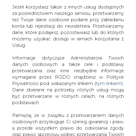
Jeżeli korzystasz także z innych usług dostępnych
za pośrednictwem naszego serwisu, przetwarzamy
też Twoje dane osobowe podane przy zakładaniu
konta lub rejestracji do newslettera. Przetwarzamy
Strona główna
/
RYNEK PALIW
/
Zysk Orlenu za I
dane, które podajesz, pozostawiasz lub do których
kwartał
możemy uzyskać dostęp w ramach korzystania z
Usług.
2007-05-15 00:00
drukuj
Informacje dotyczące Administratora Twoich
skomentuj
danych osobowych a także cele i podstawy
udostępnij
:
przetwarzania oraz inne niezbędne informacje
wymagane przez RODO znajdziesz w Polityce
Prywatności pod wskazanym linkiem (
tym linkiem
).
Dane zbierane na potrzeby różnych usług mogą
Zysk Orlenu za I kwartał
być przetwarzane w różnych celach, na różnych
podstawach.
Pamiętaj, że w związku z przetwarzaniem danych
osobowych przysługuje Ci szereg gwarancji i praw,
a przede wszystkim prawo do odwołania zgody
oraz prawo sprzeciwu wobec przetwarzania Twoich