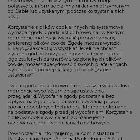
reklamowym i analitycznym. Partnerzy mogą
Geopolityka
połączyć te informacje z innymi danymi otrzymanymi
LTE450
od Ciebie lub uzyskanymi podczas korzystania z ich
usług.
Korzystanie z plików cookie innych niż systemowe
Innowacje i AI
wymaga zgody. Zgoda jest dobrowolna i w każdym
momencie możesz ją wycofać poprzez zmianę
Telekomunikacja i IT
preferencji plików cookie. Zgodę możesz wyrazić,
klikając „Zaakceptuj wszystkie". Jeżeli nie chcesz
Handel emisjami CO2
wyrazić zgód na korzystanie przez administratora i
Wodór
jego zaufanych partnerów z opcjonalnych plików
cookie, możesz zdecydować o swoich preferencjach
Górnictwo
wybierając je poniżej i klikając przycisk „Zapisz
ustawienia".
Zmiany klimatyczne
Twoja zgoda jest dobrowolna i możesz ją w dowolnym
momencie wycofać, zmieniając ustawienia
przeglądarki. Wycofanie zgody pozostanie bez
Atom
wpływu na zgodność z prawem używania plików
Fotowoltaika
cookie i podobnych technologii, którego dokonano
na podstawie zgody przed jej wycofaniem. Korzystanie
Offshore wind
z plików cookie ww. celach związane jest z
przetwarzaniem Twoich danych osobowych.
Magazyny energii
Równocześnie informujemy, że Administratorem
Zielone samorządy
Państwa danych jest Agencja Rynku Energii S.A., ul.