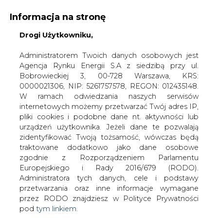
Informacja na stronę
Drogi Użytkowniku,
KONTAKT:
REDAKCJA@CIRE.PL
WYDAWCA PORTALU:
Administratorem Twoich danych osobowych jest
Agencja Rynku Energii S.A z siedzibą przy ul.
A
A
A
WIELKOŚĆ TEKSTU
WYSOKI KONTRAST
Bobrowieckiej 3, 00-728 Warszawa, KRS:
0000021306, NIP: 5261757578, REGON: 012435148.
ZALOGUJ SIĘ
W ramach odwiedzania naszych serwisów
internetowych możemy przetwarzać Twój adres IP,
pliki cookies i podobne dane nt. aktywności lub
urządzeń użytkownika. Jeżeli dane te pozwalają
zidentyfikować Twoją tożsamość, wówczas będą
traktowane dodatkowo jako dane osobowe
zgodnie z Rozporządzeniem Parlamentu
Europejskiego i Rady 2016/679 (RODO).
Administratora tych danych, cele i podstawy
przetwarzania oraz inne informacje wymagane
przez RODO znajdziesz w Polityce Prywatności
pod
tym linkiem.
WŁĄCZ CIRE.TV