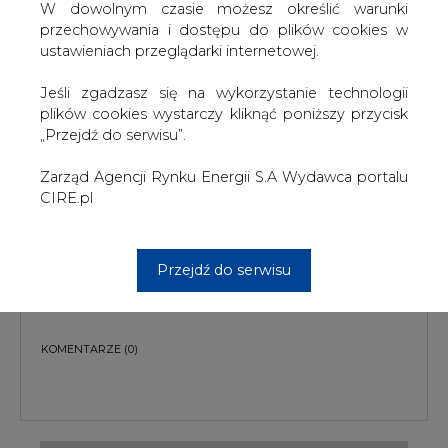
W dowolnym czasie możesz określić warunki
przechowywania i dostępu do plików cookies w
ustawieniach przeglądarki internetowej.
Jeśli zgadzasz się na wykorzystanie technologii
plików cookies wystarczy kliknąć poniższy przycisk
„Przejdź do serwisu”.
PODPIS
Zarząd Agencji Rynku Energii S.A Wydawca portalu
CIRE.pl
Przesłanie komentarza oznacza akceptację zasad korzystania z portalu
cire.pl
Przejdź do serwisu
wyślij
KOMENTARZE
(0)