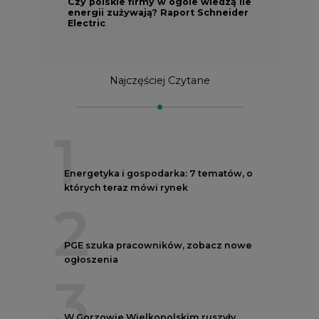
Czy polskie firmy w ogóle wiedzą ile
energii zużywają? Raport Schneider
Electric
Najczęściej Czytane
1
Energetyka i gospodarka: 7 tematów, o
których teraz mówi rynek
2
PGE szuka pracowników, zobacz nowe
ogłoszenia
3
W Gorzowie Wielkopolskim ruszyły