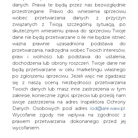
PKN Orlen ze względu na niestabilność
danych. Prawa te będą przez nas bezwzględnie
rynku wstrzymał emisję euroobligacji
przestrzegane. Prawo do wniesienia sprzeciwu
&#8212; podała agencja Reuters.
wobec przetwarzania danych z przyczyn
związanych z Twoją szczególną sytuacją, po
Informację potwierdził Paweł Szymański, wiceprezes ds.
skutecznym wniesieniu prawa do sprzeciwu Twoje
finansowych Orlenu. Emisja została przygotowana, by
dane nie będą przetwarzane o ile nie będzie istnieć
refinansować kredyt pomostowy zaciągnięty na zakup
ważna prawnie uzasadniona podstawa do
Możejek. Jego wielkość wynosiła 800 mln EUR (3 mld zł).
przetwarzania, nadrzędna wobec Twoich interesów,
praw i wolności lub podstawa do ustalenia,
#
kraj
#
paliwa
dochodzenia lub obrony roszczeń. Twoje dane nie
będą przetwarzane w celu marketingu własnego
po zgłoszeniu sprzeciwu. Jeżeli więc nie zgadzasz
Artykuł powstał bez wsparcia narzędzi sztucznej inteligencji.
Wydawca portalu CIRE zgadza się na włączenie publikacji do
się z naszą oceną niezbędności przetwarzania
szkoleń treningowych LLM.
Twoich danych lub masz inne zastrzeżenia w tym
zakresie, koniecznie zgłoś sprzeciw lub prześlij nam
swoje zastrzeżenia na adres Inspektora Ochrony
Danych Osobowych pod adres
iod@are.waw.pl
.
KOMENTARZE
Wycofanie zgody nie wpływa na zgodność z
prawem przetwarzania dokonanego przed jej
wycofaniem.
TREŚĆ KOMENTARZA