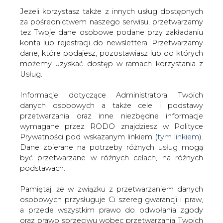
Jeżeli korzystasz także z innych usług dostępnych
za pośrednictwem naszego serwisu, przetwarzamy
też Twoje dane osobowe podane przy zakładaniu
konta lub rejestracji do newslettera. Przetwarzamy
Strona główna
/
RYNEK PALIW
/
Euroobligacje PKN w
dane, które podajesz, pozostawiasz lub do których
poślizgu
możemy uzyskać dostęp w ramach korzystania z
Usług.
2007-07-11 00:00
drukuj
Informacje dotyczące Administratora Twoich
skomentuj
danych osobowych a także cele i podstawy
udostępnij
:
przetwarzania oraz inne niezbędne informacje
wymagane przez RODO znajdziesz w Polityce
Prywatności pod wskazanym linkiem (
tym linkiem
).
Dane zbierane na potrzeby różnych usług mogą
Euroobligacje PKN w poślizgu
być przetwarzane w różnych celach, na różnych
podstawach.
Pamiętaj, że w związku z przetwarzaniem danych
osobowych przysługuje Ci szereg gwarancji i praw,
a przede wszystkim prawo do odwołania zgody
oraz prawo sprzeciwu wobec przetwarzania Twoich