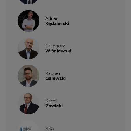
Adrian
Kędzierski
Grzegorz
Wiśniewski
Kacper
Galewski
Kamil
Zawicki
KKG