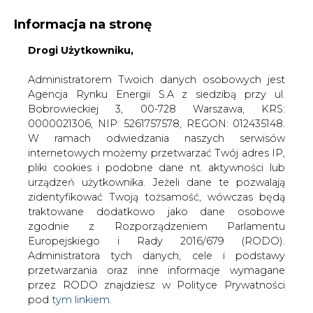
Informacja na stronę
Drogi Użytkowniku,
KONTAKT:
REDAKCJA@CIRE.PL
WYDAWCA PORTALU:
Administratorem Twoich danych osobowych jest
Agencja Rynku Energii S.A z siedzibą przy ul.
A
A
A
WIELKOŚĆ TEKSTU
WYSOKI KONTRAST
Bobrowieckiej 3, 00-728 Warszawa, KRS:
0000021306, NIP: 5261757578, REGON: 012435148.
ZALOGUJ SIĘ
W ramach odwiedzania naszych serwisów
internetowych możemy przetwarzać Twój adres IP,
pliki cookies i podobne dane nt. aktywności lub
urządzeń użytkownika. Jeżeli dane te pozwalają
zidentyfikować Twoją tożsamość, wówczas będą
traktowane dodatkowo jako dane osobowe
zgodnie z Rozporządzeniem Parlamentu
Europejskiego i Rady 2016/679 (RODO).
Administratora tych danych, cele i podstawy
przetwarzania oraz inne informacje wymagane
przez RODO znajdziesz w Polityce Prywatności
pod
tym linkiem.
WŁĄCZ CIRE.TV