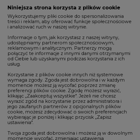
Zmiany kadrowe na rynku
Niniejsza strona korzysta z plików cookie
Wykorzystujemy pliki cookie do spersonalizowania
Studio CIRE
treści i reklam, aby oferować funkcje społecznościowe
i analizować ruch w naszej witrynie.
Rozmowy o energetyce
Informacje o tym, jak korzystasz z naszej witryny,
Gospodarka
udostępniamy partnerom społecznościowym,
reklamowym i analitycznym. Partnerzy mogą
Geopolityka
połączyć te informacje z innymi danymi otrzymanymi
LTE450
od Ciebie lub uzyskanymi podczas korzystania z ich
usług.
Korzystanie z plików cookie innych niż systemowe
Innowacje i AI
wymaga zgody. Zgoda jest dobrowolna i w każdym
momencie możesz ją wycofać poprzez zmianę
Telekomunikacja i IT
preferencji plików cookie. Zgodę możesz wyrazić,
klikając „Zaakceptuj wszystkie". Jeżeli nie chcesz
Handel emisjami CO2
wyrazić zgód na korzystanie przez administratora i
Wodór
jego zaufanych partnerów z opcjonalnych plików
cookie, możesz zdecydować o swoich preferencjach
Górnictwo
wybierając je poniżej i klikając przycisk „Zapisz
ustawienia".
Zmiany klimatyczne
Twoja zgoda jest dobrowolna i możesz ją w dowolnym
momencie wycofać, zmieniając ustawienia