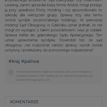
Leasing, zanim sprzedał bazę firmie Aristid, mógł przejąć
ją przy upadłości Porty Holding i czy spowodowało to
szkodę dla wierzycieli grupy. Sprawę trzy lata temu
wniósł syndyk szczecińskiego holdingu. W pierwszej
instancji Sąd Okręgowy w Gdańsku uznał jednak, że nie
mógł on wystąpić z takim powództwem, więc je oddalił.
Sprawa trafiła do gdańskiego Sądu Apelacyjnego. Ten
uznał uprawnienia syndyka. Stwierdził też, że sąd
okręgowy „nie rozpoznał całości sprawy, wyrok został
uchylony i przekazany do ponownego rozpatrzenia".
#
kraj
#
paliwa
Artykuł powstał bez wsparcia narzędzi sztucznej inteligencji.
Wydawca portalu CIRE zgadza się na włączenie publikacji do
szkoleń treningowych LLM.
KOMENTARZE