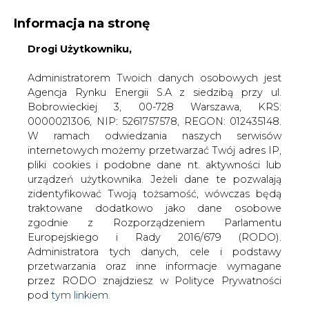
Informacja na stronę
Drogi Użytkowniku,
KONTAKT:
REDAKCJA@CIRE.PL
WYDAWCA PORTALU:
Administratorem Twoich danych osobowych jest
Agencja Rynku Energii S.A z siedzibą przy ul.
A
A
A
WIELKOŚĆ TEKSTU
WYSOKI KONTRAST
Bobrowieckiej 3, 00-728 Warszawa, KRS:
0000021306, NIP: 5261757578, REGON: 012435148.
ZALOGUJ SIĘ
W ramach odwiedzania naszych serwisów
internetowych możemy przetwarzać Twój adres IP,
pliki cookies i podobne dane nt. aktywności lub
urządzeń użytkownika. Jeżeli dane te pozwalają
zidentyfikować Twoją tożsamość, wówczas będą
traktowane dodatkowo jako dane osobowe
zgodnie z Rozporządzeniem Parlamentu
Europejskiego i Rady 2016/679 (RODO).
Administratora tych danych, cele i podstawy
przetwarzania oraz inne informacje wymagane
przez RODO znajdziesz w Polityce Prywatności
pod
tym linkiem.
WŁĄCZ CIRE.TV