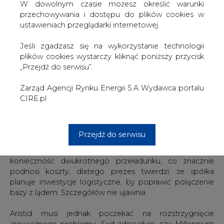
Koszt inwestycji wyniesie 40 mln zł. Obecnie -za 7,5 mln
W dowolnym czasie możesz określić warunki
zł - budujemy zbiornik na etanol (6,5 tys. m sześc.) - mówi
przechowywania i dostępu do plików cookies w
Mariusz Banaszuk, prezes Warsaw Equity Holding.
ustawieniach przeglądarki internetowej.
Spółka myśli też o innej inwestycji: terminalu gazowym,
Jeśli zgadzasz się na wykorzystanie technologii
ale szczegółów na razie nie chce podać.
plików cookies wystarczy kliknąć poniższy przycisk
„Przejdź do serwisu”.
- Z dziewięciu zbiorników w Świnoujściu wykorzystujemy
około 50 proc. Do końca roku spółka planuje
Zarząd Agencji Rynku Energii S.A Wydawca portalu
wykorzystanie 100 proc. możliwości na przeładunek
CIRE.pl
olejów roślinnych do produkcji biopaliw. Baza po Porcie
Petrol jest zlokalizowana na wyspie, może zaopatrywać
także duże statki - dodaje prezes.
Przejdź do serwisu
Na ląd paliwa są transportowane barkami. Oznacza to
konieczność dwukrotnego przeładunku, co znacznie
podnosi koszty, dlatego prezes twierdzi, że spółka
planuje inwestycje logistyczne, by poprawić połączenie
bazy z lądem. Szczegółów nie ujawnia.
Aristid musi jednak poczekać na rozstrzygnięcie
arcyważnego problemu. Sąd zdecyduje, czy Millennium