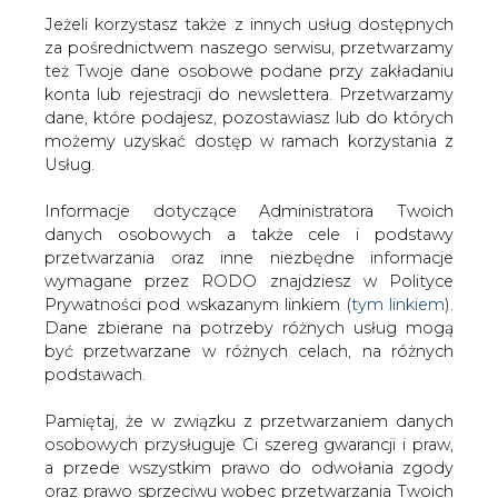
Jeżeli korzystasz także z innych usług dostępnych
za pośrednictwem naszego serwisu, przetwarzamy
też Twoje dane osobowe podane przy zakładaniu
konta lub rejestracji do newslettera. Przetwarzamy
Strona główna
/
RYNEK PALIW
/
Połączenie baz
dane, które podajesz, pozostawiasz lub do których
paliwowych
możemy uzyskać dostęp w ramach korzystania z
Usług.
2007-08-14 00:00
drukuj
Informacje dotyczące Administratora Twoich
skomentuj
danych osobowych a także cele i podstawy
udostępnij
:
przetwarzania oraz inne niezbędne informacje
wymagane przez RODO znajdziesz w Polityce
Prywatności pod wskazanym linkiem (
tym linkiem
).
Dane zbierane na potrzeby różnych usług mogą
Połączenie baz paliwowych
być przetwarzane w różnych celach, na różnych
podstawach.
Pamiętaj, że w związku z przetwarzaniem danych
osobowych przysługuje Ci szereg gwarancji i praw,
a przede wszystkim prawo do odwołania zgody
oraz prawo sprzeciwu wobec przetwarzania Twoich