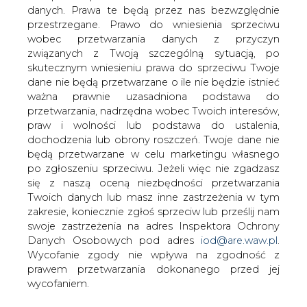
Bazy paliwowe Porty Petrol oraz
danych. Prawa te będą przez nas bezwzględnie
Baltchemu zostaną połączone.
przestrzegane. Prawo do wniesienia sprzeciwu
Katarzyna Kapczyńska we wtorkowym
wobec przetwarzania danych z przyczyn
&#8222;Pulsie Biznesu" zauważa, że nie
związanych z Twoją szczególną sytuacją, po
do końca wiadome jest, kto jest
skutecznym wniesieniu prawa do sprzeciwu Twoje
dane nie będą przetwarzane o ile nie będzie istnieć
właścicielem pierwszej z nich. Ustali to
ważna prawnie uzasadniona podstawa do
sąd.
przetwarzania, nadrzędna wobec Twoich interesów,
Sporym zaskoczeniem była informacja, że Aristid,
praw i wolności lub podstawa do ustalenia,
należący do Warsaw Equity Holding (czyli głównego
dochodzenia lub obrony roszczeń. Twoje dane nie
akcjonariusza komunikatora Gadu-Gadu), wszedł na rynek
będą przetwarzane w celu marketingu własnego
przeładunków paliw. Jak się okazuje, w Zakładach
po zgłoszeniu sprzeciwu. Jeżeli więc nie zgadzasz
Chemicznych Baltchem ze Szczecina idzie mu świetnie.
się z naszą oceną niezbędności przetwarzania
Twoich danych lub masz inne zastrzeżenia w tym
Sporo problemów może mieć za to w Świnoujściu, gdzie
zakresie, koniecznie zgłoś sprzeciw lub prześlij nam
kupił od Millennium Leasing bazę paliwową Porty Petrol.
swoje zastrzeżenia na adres Inspektora Ochrony
Danych Osobowych pod adres
iod@are.waw.pl
.
- W Baltchemie możemy rocznie przeładowywać około
Wycofanie zgody nie wpływa na zgodność z
200 tys. m sześc. paliw. Zamierzamy jednak podwoić
prawem przetwarzania dokonanego przed jej
moce przez zwiększenie pojemności o następne 40 tys.
wycofaniem.
m sześc. z przeznaczeniem na produkty chemiczne.