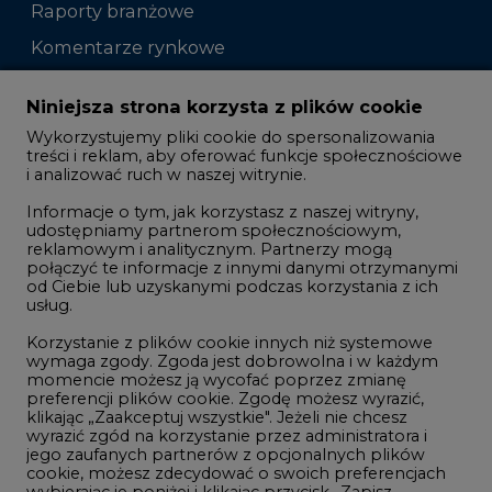
Raporty branżowe
Komentarze rynkowe
Zmiany kadrowe na rynku
Niniejsza strona korzysta z plików cookie
Wykorzystujemy pliki cookie do spersonalizowania
Studio CIRE
treści i reklam, aby oferować funkcje społecznościowe
i analizować ruch w naszej witrynie.
Rozmowy o energetyce
Informacje o tym, jak korzystasz z naszej witryny,
Gospodarka
udostępniamy partnerom społecznościowym,
reklamowym i analitycznym. Partnerzy mogą
Geopolityka
połączyć te informacje z innymi danymi otrzymanymi
LTE450
od Ciebie lub uzyskanymi podczas korzystania z ich
usług.
Korzystanie z plików cookie innych niż systemowe
Innowacje i AI
wymaga zgody. Zgoda jest dobrowolna i w każdym
momencie możesz ją wycofać poprzez zmianę
Telekomunikacja i IT
preferencji plików cookie. Zgodę możesz wyrazić,
klikając „Zaakceptuj wszystkie". Jeżeli nie chcesz
Handel emisjami CO2
wyrazić zgód na korzystanie przez administratora i
Wodór
jego zaufanych partnerów z opcjonalnych plików
cookie, możesz zdecydować o swoich preferencjach
Górnictwo