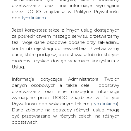
Strona główna
/
RYNEK PALIW
/
Surowce pod Puszczą
Jeżeli korzystasz także z innych usług dostępnych
Notecką
za pośrednictwem naszego serwisu, przetwarzamy
też Twoje dane osobowe podane przy zakładaniu
2007-08-27 00:00
konta lub rejestracji do newslettera. Przetwarzamy
drukuj
dane, które podajesz, pozostawiasz lub do których
skomentuj
możemy uzyskać dostęp w ramach korzystania z
Usług.
udostępnij
:
Informacje dotyczące Administratora Twoich
danych osobowych a także cele i podstawy
Surowce pod Puszczą Notecką
przetwarzania oraz inne niezbędne informacje
wymagane przez RODO znajdziesz w Polityce
Prywatności pod wskazanym linkiem (
tym linkiem
).
Dane zbierane na potrzeby różnych usług mogą
być przetwarzane w różnych celach, na różnych
podstawach.
Pod Puszczą Notecką jest tyle ropy
Pamiętaj, że w związku z przetwarzaniem danych
osobowych przysługuje Ci szereg gwarancji i praw,
naftowej, że może ona zaspokoić jedną
a przede wszystkim prawo do odwołania zgody
trzecią rocznego krajowego
oraz prawo sprzeciwu wobec przetwarzania Twoich
zapotrzebowania. Z ostrożnych