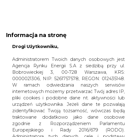
WYDAWCA PORTALU:
Informacja na stronę
A
A
A
Drogi Użytkowniku,
WIELKOŚĆ TEKSTU
WYSOKI KONTRAST
ZALOGUJ SIĘ
Administratorem Twoich danych osobowych jest
Agencja Rynku Energii S.A z siedzibą przy ul.
Bobrowieckiej 3, 00-728 Warszawa, KRS:
0000021306, NIP: 5261757578, REGON: 012435148.
W ramach odwiedzania naszych serwisów
internetowych możemy przetwarzać Twój adres IP,
pliki cookies i podobne dane nt. aktywności lub
urządzeń użytkownika. Jeżeli dane te pozwalają
zidentyfikować Twoją tożsamość, wówczas będą
traktowane dodatkowo jako dane osobowe
zgodnie z Rozporządzeniem Parlamentu
Europejskiego i Rady 2016/679 (RODO).
WŁĄCZ CIRE.TV
Administratora tych danych, cele i podstawy
przetwarzania oraz inne informacje wymagane
przez RODO znajdziesz w Polityce Prywatności
pod
tym linkiem.