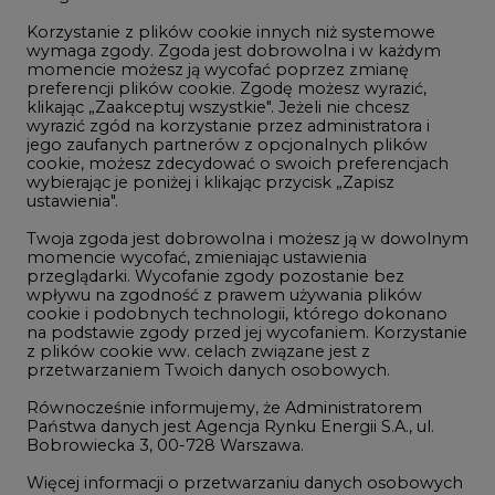
klikając „Zaakceptuj wszystkie". Jeżeli nie chcesz
Handel emisjami CO2
wyrazić zgód na korzystanie przez administratora i
Wodór
jego zaufanych partnerów z opcjonalnych plików
cookie, możesz zdecydować o swoich preferencjach
Górnictwo
wybierając je poniżej i klikając przycisk „Zapisz
ustawienia".
Zmiany klimatyczne
Twoja zgoda jest dobrowolna i możesz ją w dowolnym
momencie wycofać, zmieniając ustawienia
przeglądarki. Wycofanie zgody pozostanie bez
Atom
wpływu na zgodność z prawem używania plików
Fotowoltaika
cookie i podobnych technologii, którego dokonano
na podstawie zgody przed jej wycofaniem. Korzystanie
Offshore wind
z plików cookie ww. celach związane jest z
przetwarzaniem Twoich danych osobowych.
Magazyny energii
Równocześnie informujemy, że Administratorem
Zielone samorządy
Państwa danych jest Agencja Rynku Energii S.A., ul.
Bobrowiecka 3, 00-728 Warszawa.
Zielona gospodarka
Więcej informacji o przetwarzaniu danych osobowych
oraz mechanizmie plików cookie znajdą Państwo
w
Polityce prywatności
.
Zaakceptuj
©2002-
2021 - 2026
-
CIRE.PL
Centrum Informacji o Rynku Energii
wszystkie