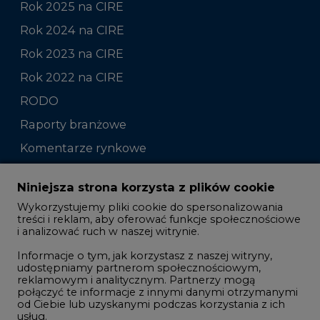
Rok 2022 na CIRE
RODO
Raporty branżowe
Komentarze rynkowe
Zmiany kadrowe na rynku
Niniejsza strona korzysta z plików cookie
Wykorzystujemy pliki cookie do spersonalizowania
Studio CIRE
treści i reklam, aby oferować funkcje społecznościowe
i analizować ruch w naszej witrynie.
Rozmowy o energetyce
Informacje o tym, jak korzystasz z naszej witryny,
Gospodarka
udostępniamy partnerom społecznościowym,
reklamowym i analitycznym. Partnerzy mogą
Geopolityka
połączyć te informacje z innymi danymi otrzymanymi
LTE450
od Ciebie lub uzyskanymi podczas korzystania z ich
usług.
Korzystanie z plików cookie innych niż systemowe
Innowacje i AI
wymaga zgody. Zgoda jest dobrowolna i w każdym
momencie możesz ją wycofać poprzez zmianę
Telekomunikacja i IT
preferencji plików cookie. Zgodę możesz wyrazić,