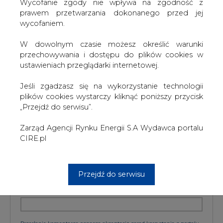
W dowolnym czasie możesz określić warunki
przechowywania i dostępu do plików cookies w
ustawieniach przeglądarki internetowej.
KOMENTARZE
Jeśli zgadzasz się na wykorzystanie technologii
TREŚĆ KOMENTARZA
plików cookies wystarczy kliknąć poniższy przycisk
„Przejdź do serwisu”.
Zarząd Agencji Rynku Energii S.A Wydawca portalu
CIRE.pl
Przejdź do serwisu
PODPIS
Przesłanie komentarza oznacza akceptację zasad korzystania z portalu
cire.pl
wyślij