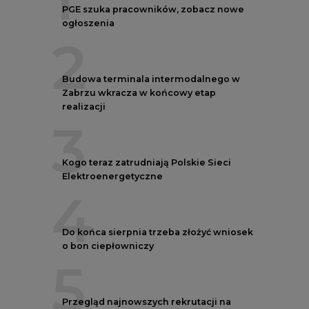
2
Budowa terminala intermodalnego w
Zabrzu wkracza w końcowy etap
realizacji
3
Kogo teraz zatrudniają Polskie Sieci
Elektroenergetyczne
4
Do końca sierpnia trzeba złożyć wniosek
o bon ciepłowniczy
5
Przegląd najnowszych rekrutacji na
stanowiska kierownicze w polskiej
energetyce