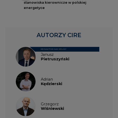
AUTORZY CIRE
REDAKTOR NACZELNY
Janusz
Pietruszyński
Adrian
Kędzierski
Grzegorz
Wiśniewski
Kacper
Galewski