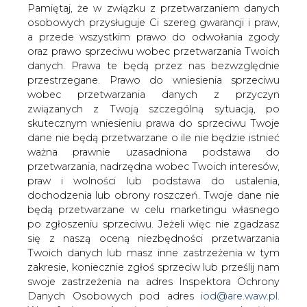
danych. Prawa te będą przez nas bezwzględnie
szacunków Polskiego Górnictwa
przestrzegane. Prawo do wniesienia sprzeciwu
Naftowego i Gazownictwa wynika, że
wobec przetwarzania danych z przyczyn
pod Puszczą Notecką może znajdować
związanych z Twoją szczególną sytuacją, po
się nawet 150 mln ton ropy naftowej.
skutecznym wniesieniu prawa do sprzeciwu Twoje
Jednak do wydobycia nada się pewnie
dane nie będą przetwarzane o ile nie będzie istnieć
jedna czwarta.
ważna prawnie uzasadniona podstawa do
przetwarzania, nadrzędna wobec Twoich interesów,
Badane właśnie złoże pod wsią Chojno między
praw i wolności lub podstawa do ustalenia,
Wronkami a Sierakowem może przynieść ponad osiem
dochodzenia lub obrony roszczeń. Twoje dane nie
mln ton ropy. To olbrzymie złoża jak na polskie warunki.
będą przetwarzane w celu marketingu własnego
Odwierty rozpoczęły się trzy tygodnie temu i potrwają
po zgłoszeniu sprzeciwu. Jeżeli więc nie zgadzasz
około czterech miesięcy. Firma Nafta z Piły, która wygrała
się z naszą oceną niezbędności przetwarzania
przetarg na wykonanie otworu, wwierciła się na razie na
Twoich danych lub masz inne zastrzeżenia w tym
półtora kilometra.
zakresie, koniecznie zgłoś sprzeciw lub prześlij nam
swoje zastrzeżenia na adres Inspektora Ochrony
#
kraj
#
paliwa
Danych Osobowych pod adres
iod@are.waw.pl
.
Wycofanie zgody nie wpływa na zgodność z
Artykuł powstał bez wsparcia narzędzi sztucznej inteligencji.
prawem przetwarzania dokonanego przed jej
Wydawca portalu CIRE zgadza się na włączenie publikacji do
wycofaniem.
szkoleń treningowych LLM.