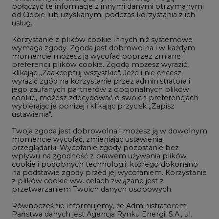
połączyć te informacje z innymi danymi otrzymanymi
LTE450
od Ciebie lub uzyskanymi podczas korzystania z ich
usług.
Korzystanie z plików cookie innych niż systemowe
Innowacje i AI
wymaga zgody. Zgoda jest dobrowolna i w każdym
momencie możesz ją wycofać poprzez zmianę
Telekomunikacja i IT
preferencji plików cookie. Zgodę możesz wyrazić,
klikając „Zaakceptuj wszystkie". Jeżeli nie chcesz
Handel emisjami CO2
wyrazić zgód na korzystanie przez administratora i
Wodór
jego zaufanych partnerów z opcjonalnych plików
cookie, możesz zdecydować o swoich preferencjach
Górnictwo
wybierając je poniżej i klikając przycisk „Zapisz
ustawienia".
Zmiany klimatyczne
Twoja zgoda jest dobrowolna i możesz ją w dowolnym
momencie wycofać, zmieniając ustawienia
przeglądarki. Wycofanie zgody pozostanie bez
Atom
wpływu na zgodność z prawem używania plików
Fotowoltaika
cookie i podobnych technologii, którego dokonano
na podstawie zgody przed jej wycofaniem. Korzystanie
Offshore wind
z plików cookie ww. celach związane jest z
przetwarzaniem Twoich danych osobowych.
Magazyny energii
Równocześnie informujemy, że Administratorem
Zielone samorządy
Państwa danych jest Agencja Rynku Energii S.A., ul.