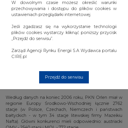
W dowolnym czasie możesz określić warunki
Obecnie PKN Orlen posiada na Litwie 27 własnych stacji
przechowywania i dostępu do plików cookies w
pod marką Ventus. Ich udział wynosi poniżej 3%. Spółka
ustawieniach przeglądarki internetowej.
chce działać na Litwie pod marką Orlen, powiedział też
Heydel.
Jeśli zgadzasz się na wykorzystanie technologii
plików cookies wystarczy kliknąć poniższy przycisk
PKN Orlen chce także stworzyć sieć 100 stacji na Łotwie,
„Przejdź do serwisu”.
jak poinformował w czwartek wiceprezes.
Zarząd Agencji Rynku Energii S.A Wydawca portalu
Przedstawiony w czerwcu br. przez Orlen "Program
CIRE.pl
tworzenia wartości" przewiduje rozwój sieci detalicznej
Ventus na Litwie oraz wejście na rynek łotewski poprzez
nowe inwestycje (nowe lokalizacje) i selektywne
Przejdź do serwisu
transakcje przejęcia. Potencjalny koszt tego
przedsięwzięcia to 25 mln USD.
Według danych na koniec 2006 roku, PKN Orlen miał w
regionie Europy Środkowo-Wschodniej łącznie 2762
stacje (w Polsce, Czechach, Niemczech i państwach
bałtyckich - w tym 34 stacje litewskiej firmy Mazeikiu
Nafta). Główni konkurenci mieli odpowiednio: austriacki
OMV - 2540 stacji i MOL - 772 stacje.