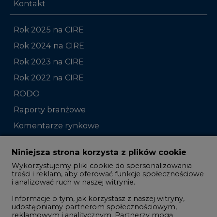
Kontakt
Rok 2025 na CIRE
Rok 2024 na CIRE
Rok 2023 na CIRE
Rok 2022 na CIRE
RODO
Raporty branżowe
Komentarze rynkowe
Zmiany kadrowe na rynku
Niniejsza strona korzysta z plików cookie
Wykorzystujemy pliki cookie do spersonalizowania
Studio CIRE
treści i reklam, aby oferować funkcje społecznościowe
i analizować ruch w naszej witrynie.
Rozmowy o energetyce
Informacje o tym, jak korzystasz z naszej witryny,
Gospodarka
udostępniamy partnerom społecznościowym,
reklamowym i analitycznym. Partnerzy mogą
Geopolityka