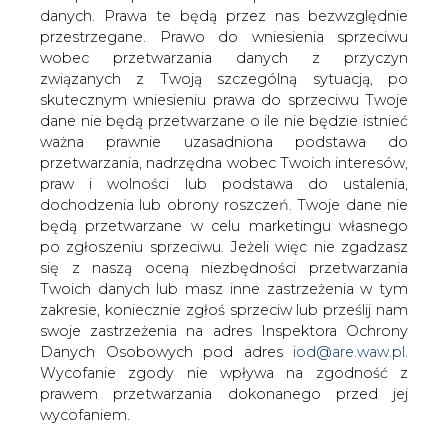
danych. Prawa te będą przez nas bezwzględnie
PKN Orlen chce rozbudować sieć stacji
przestrzegane. Prawo do wniesienia sprzeciwu
na Litwie do 100 z 27 posiadanych
wobec przetwarzania danych z przyczyn
obecnie, poinformował w czwartek
związanych z Twoją szczególną sytuacją, po
wiceprezes koncernu ds. sprzedaży
skutecznym wniesieniu prawa do sprzeciwu Twoje
koncernu Wojciech Heydel.
dane nie będą przetwarzane o ile nie będzie istnieć
Oznaczałoby, że polski koncern
ważna prawnie uzasadniona podstawa do
kontrolowałby ok. 15% rynku
przetwarzania, nadrzędna wobec Twoich interesów,
detalicznego w tym kraju. Orlen chce to
praw i wolności lub podstawa do ustalenia,
osiągnąć do 2012 roku.
dochodzenia lub obrony roszczeń. Twoje dane nie
będą przetwarzane w celu marketingu własnego
"Chcemy zwiększyć liczbę naszych stacji na Litwie do 100,
po zgłoszeniu sprzeciwu. Jeżeli więc nie zgadzasz
co da ok. 15% udziału w rynku" - powiedział Heydel
się z naszą oceną niezbędności przetwarzania
dziennikarzom podczas "Forum Ekonomicznego" w
Twoich danych lub masz inne zastrzeżenia w tym
Krynicy.
zakresie, koniecznie zgłoś sprzeciw lub prześlij nam
swoje zastrzeżenia na adres Inspektora Ochrony
W grę wchodzi budowa, ale przede wszystkim akwizycje
Danych Osobowych pod adres
iod@are.waw.pl
.
małych sieci w tym kraju. "Będziemy przejmować
Wycofanie zgody nie wpływa na zgodność z
gotowe sieci, bo jeśli chcemy zwiększyć udział w terminie
prawem przetwarzania dokonanego przed jej
4-5 lat, nie mamy czasu na budowę [własnych stacji]" -
wycofaniem.
powiedział też wiceprezes.