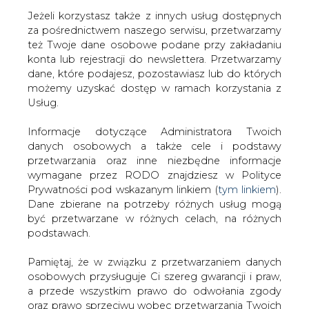
Jeżeli korzystasz także z innych usług dostępnych
za pośrednictwem naszego serwisu, przetwarzamy
też Twoje dane osobowe podane przy zakładaniu
konta lub rejestracji do newslettera. Przetwarzamy
Strona główna
/
RYNEK PALIW
/
PKN Orlen chce mieć
dane, które podajesz, pozostawiasz lub do których
100 stacji paliw na Litwie
możemy uzyskać dostęp w ramach korzystania z
Usług.
2007-09-06 00:00
drukuj
Informacje dotyczące Administratora Twoich
skomentuj
danych osobowych a także cele i podstawy
udostępnij
:
przetwarzania oraz inne niezbędne informacje
wymagane przez RODO znajdziesz w Polityce
Prywatności pod wskazanym linkiem (
tym linkiem
).
Dane zbierane na potrzeby różnych usług mogą
PKN Orlen chce mieć 100 stacji
być przetwarzane w różnych celach, na różnych
paliw na Litwie
podstawach.
Pamiętaj, że w związku z przetwarzaniem danych
osobowych przysługuje Ci szereg gwarancji i praw,
a przede wszystkim prawo do odwołania zgody
oraz prawo sprzeciwu wobec przetwarzania Twoich