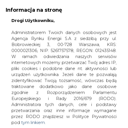
Informacja na stronę
Drogi Użytkowniku,
KONTAKT:
REDAKCJA@CIRE.PL
WYDAWCA PORTALU:
Administratorem Twoich danych osobowych jest
Agencja Rynku Energii S.A z siedzibą przy ul.
A
A
A
WIELKOŚĆ TEKSTU
WYSOKI KONTRAST
Bobrowieckiej 3, 00-728 Warszawa, KRS:
0000021306, NIP: 5261757578, REGON: 012435148.
ZALOGUJ SIĘ
W ramach odwiedzania naszych serwisów
internetowych możemy przetwarzać Twój adres IP,
pliki cookies i podobne dane nt. aktywności lub
urządzeń użytkownika. Jeżeli dane te pozwalają
zidentyfikować Twoją tożsamość, wówczas będą
traktowane dodatkowo jako dane osobowe
zgodnie z Rozporządzeniem Parlamentu
Europejskiego i Rady 2016/679 (RODO).
Administratora tych danych, cele i podstawy
przetwarzania oraz inne informacje wymagane
przez RODO znajdziesz w Polityce Prywatności
pod
tym linkiem.
WŁĄCZ CIRE.TV