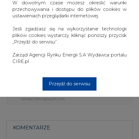
wpływ miał proces związany z restrukturyzacją i
W dowolnym czasie możesz określić warunki
optymalizacją struktury sieci stacji" - czytamy w raporcie
przechowywania i dostępu do plików cookies w
kwartalnym.
ustawieniach przeglądarki internetowej.
Grupa Lotos posiadała na koniec czerwca 348 stacji paliw:
Jeśli zgadzasz się na wykorzystanie technologii
134 własnych, 138 patronackich i 88 partnerskich.
plików cookies wystarczy kliknąć poniższy przycisk
„Przejdź do serwisu”.
Lotos ma około 6,0% udziału w rynku detalicznym
sprzedaży paliw w kraju. Strategia rozwoju spółki zakłada
Zarząd Agencji Rynku Energii S.A Wydawca portalu
wzrost udziału do 10,0% do 2012 roku.
CIRE.pl
#
kraj
#
paliwa
Przejdź do serwisu
Artykuł powstał bez wsparcia narzędzi sztucznej inteligencji.
Wydawca portalu CIRE zgadza się na włączenie publikacji do
szkoleń treningowych LLM.
KOMENTARZE