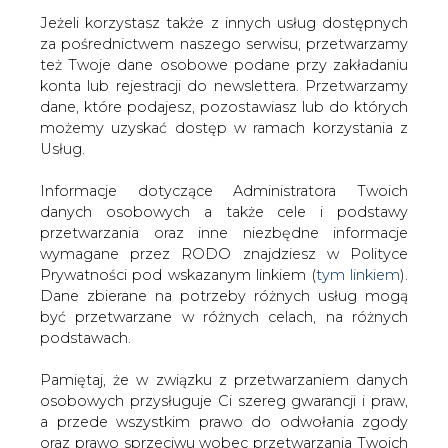
Jeżeli korzystasz także z innych usług dostępnych
za pośrednictwem naszego serwisu, przetwarzamy
też Twoje dane osobowe podane przy zakładaniu
konta lub rejestracji do newslettera. Przetwarzamy
Strona główna
/
RYNEK PALIW
/
Lotos rentowny w
dane, które podajesz, pozostawiasz lub do których
detalu na jesieni
możemy uzyskać dostęp w ramach korzystania z
Usług.
2008-08-13 00:00
drukuj
Informacje dotyczące Administratora Twoich
skomentuj
danych osobowych a także cele i podstawy
udostępnij
:
przetwarzania oraz inne niezbędne informacje
wymagane przez RODO znajdziesz w Polityce
Prywatności pod wskazanym linkiem (
tym linkiem
).
Dane zbierane na potrzeby różnych usług mogą
Lotos rentowny w detalu na jesieni
być przetwarzane w różnych celach, na różnych
podstawach.
Pamiętaj, że w związku z przetwarzaniem danych
osobowych przysługuje Ci szereg gwarancji i praw,
a przede wszystkim prawo do odwołania zgody
oraz prawo sprzeciwu wobec przetwarzania Twoich