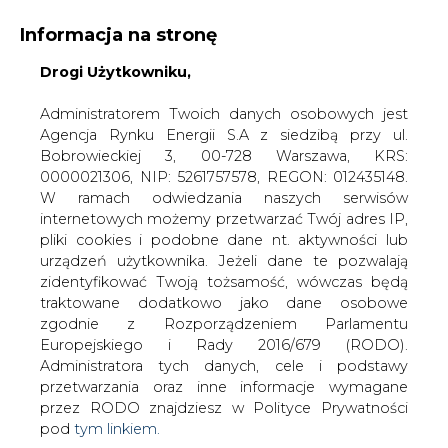
Informacja na stronę
Drogi Użytkowniku,
KONTAKT:
REDAKCJA@CIRE.PL
WYDAWCA PORTALU:
Administratorem Twoich danych osobowych jest
Agencja Rynku Energii S.A z siedzibą przy ul.
A
A
A
WIELKOŚĆ TEKSTU
WYSOKI KONTRAST
Bobrowieckiej 3, 00-728 Warszawa, KRS:
0000021306, NIP: 5261757578, REGON: 012435148.
ZALOGUJ SIĘ
W ramach odwiedzania naszych serwisów
internetowych możemy przetwarzać Twój adres IP,
pliki cookies i podobne dane nt. aktywności lub
urządzeń użytkownika. Jeżeli dane te pozwalają
zidentyfikować Twoją tożsamość, wówczas będą
traktowane dodatkowo jako dane osobowe
zgodnie z Rozporządzeniem Parlamentu
Europejskiego i Rady 2016/679 (RODO).
Administratora tych danych, cele i podstawy
przetwarzania oraz inne informacje wymagane
przez RODO znajdziesz w Polityce Prywatności
pod
tym linkiem.
WŁĄCZ CIRE.TV