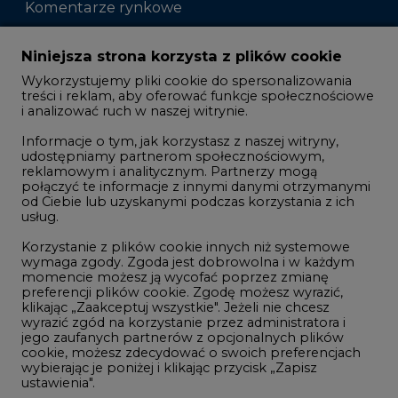
Komentarze rynkowe
Zmiany kadrowe na rynku
Niniejsza strona korzysta z plików cookie
Wykorzystujemy pliki cookie do spersonalizowania
Studio CIRE
treści i reklam, aby oferować funkcje społecznościowe
i analizować ruch w naszej witrynie.
Rozmowy o energetyce
Informacje o tym, jak korzystasz z naszej witryny,
Gospodarka
udostępniamy partnerom społecznościowym,
reklamowym i analitycznym. Partnerzy mogą
Geopolityka
połączyć te informacje z innymi danymi otrzymanymi
LTE450
od Ciebie lub uzyskanymi podczas korzystania z ich
usług.
Korzystanie z plików cookie innych niż systemowe
Innowacje i AI
wymaga zgody. Zgoda jest dobrowolna i w każdym
momencie możesz ją wycofać poprzez zmianę
Telekomunikacja i IT
preferencji plików cookie. Zgodę możesz wyrazić,
klikając „Zaakceptuj wszystkie". Jeżeli nie chcesz
Handel emisjami CO2
wyrazić zgód na korzystanie przez administratora i
Wodór
jego zaufanych partnerów z opcjonalnych plików
cookie, możesz zdecydować o swoich preferencjach
Górnictwo
wybierając je poniżej i klikając przycisk „Zapisz
ustawienia".
Zmiany klimatyczne