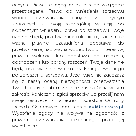
Grupa Lotos spodziewa się, że powróci
danych. Prawa te będą przez nas bezwzględnie
do dodatniej rentowności w segmencie
przestrzegane. Prawo do wniesienia sprzeciwu
detalicznym na jesieni 2008 roku,
wobec przetwarzania danych z przyczyn
wynika ze środowej wypowiedzi
związanych z Twoją szczególną sytuacją, po
wiceprezesa Lotosu ds. finansowych
skutecznym wniesieniu prawa do sprzeciwu Twoje
dane nie będą przetwarzane o ile nie będzie istnieć
Mariusza Machajewskiego.
ważna prawnie uzasadniona podstawa do
"Na jesieni powinniśmy wyjść na plus w detalu" -
przetwarzania, nadrzędna wobec Twoich interesów,
powiedział Machajewski dziennikarzom w środę. Dodał,
praw i wolności lub podstawa do ustalenia,
że Lotos zwiększył wolumen sprzedaży detalicznej w
dochodzenia lub obrony roszczeń. Twoje dane nie
pierwszym półroczu o 30,0%.
będą przetwarzane w celu marketingu własnego
po zgłoszeniu sprzeciwu. Jeżeli więc nie zgadzasz
"Udało się to zrobić dzięki programom lojalnościowym,
się z naszą oceną niezbędności przetwarzania
promocjom i paliwu brandowanemu" - powiedział.
Twoich danych lub masz inne zastrzeżenia w tym
zakresie, koniecznie zgłoś sprzeciw lub prześlij nam
Przychody ze sprzedaży obszaru detalicznego w II
swoje zastrzeżenia na adres Inspektora Ochrony
kwartale 2008 roku wyniosły 416 mln zł, a strata
Danych Osobowych pod adres
iod@are.waw.pl
.
operacyjna wyniosła 7 mln zł.
Wycofanie zgody nie wpływa na zgodność z
prawem przetwarzania dokonanego przed jej
"Na wyniki finansowe Grupy Kapitałowej w II kwartale
wycofaniem.
2008 roku wygenerowane przez obszar detaliczny