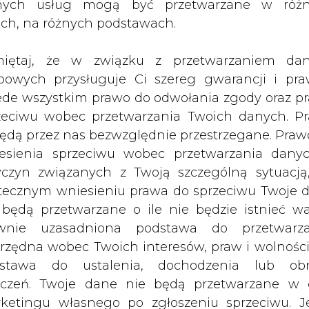
nych usług mogą być przetwarzane w róż
ę 5.992.120 złotych poprzez emisję
ach, na różnych podstawach.
ii K i cenie emisyjnej 10 złotych każda
a kadry menedżerskiej, wynika z
iętaj, że w związku z przetwarzaniem da
bowych przysługuje Ci szereg gwarancji i pra
ede wszystkim prawo do odwołania zgody oraz p
ubskrypcji prywatnej członkom władz spółki oraz
zeciwu wobec przetwarzania Twoich danych. P
że członkom władz, kluczowym pracownik
będą przez nas bezwzględnie przestrzegane. Praw
 Petrolinvest" - czytamy w komunikacie. W oc
esienia sprzeciwu wobec przetwarzania dany
akcyjność istniejących programów motywacyjnych 
yczyn związanych z Twoją szczególną sytuacją
ntów subskrypcyjnych, która wynosi 227 złotyc
tecznym wniesieniu prawa do sprzeciwu Twoje 
stanowi jedyny realny element wdrożenia prog
 będą przetwarzane o ile nie będzie istnieć w
wnie uzasadniona podstawa do przetwarza
rzędna wobec Twoich interesów, praw i wolności
stawa do ustalenia, dochodzenia lub ob
rii K zostaną zawarte do dnia 28 lutego 2009 rok
zczeń. Twoje dane nie będą przetwarzane w 
syjnej zostaną dokonane przed dniem zgłosz
ketingu własnego po zgłoszeniu sprzeciwu. Je
u rejestrowego, w terminie określonym w um