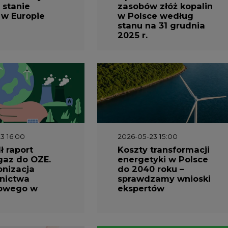
 stanie
zasobów złóż kopalin
 w Europie
w Polsce według
stanu na 31 grudnia
2025 r.
3 16:00
2026-05-23 15:00
 raport
Koszty transformacji
gaz do OZE.
energetyki w Polsce
nizacja
do 2040 roku –
nictwa
sprawdzamy wnioski
owego w
ekspertów