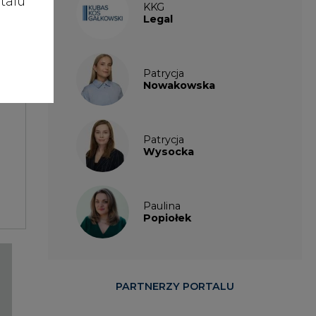
talu
KKG
Legal
Patrycja
Nowakowska
Patrycja
Wysocka
Paulina
Popiołek
PARTNERZY PORTALU