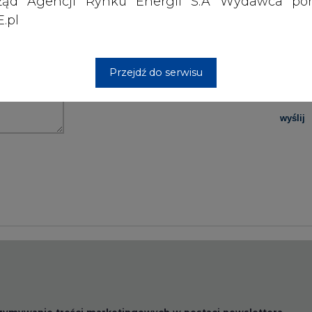
ząd Agencji Rynku Energii S.A Wydawca por
.pl
PODPIS
Przejdź do serwisu
Przesłanie komentarza oznacza akceptację zasad korzystania
z portalu cire.pl
wyślij