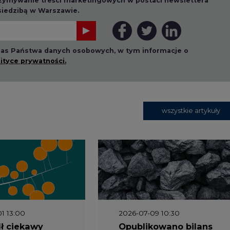
rzymywanie treści marketingowych w postaci newslettera
 siedzibą w Warszawie.
 nas Państwa danych osobowych, w tym informacje o
lityce prywatności.
wszystkie artykuły
1 13:00
2026-07-09 10:30
ł ciekawy
Opublikowano bilans