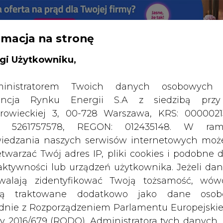
rmacja na stronę
RTALU:
WIELKO
WYSOKI KONTRAST
gi Użytkowniku,
inistratorem Twoich danych osobowych 
ncja Rynku Energii S.A z siedzibą przy
rowieckiej 3, 00-728 Warszawa, KRS: 0000021
P: 5261757578, REGON: 012435148. W ram
iedzania naszych serwisów internetowych mo
etwarzać Twój adres IP, pliki cookies i podobne 
 aktywności lub urządzeń użytkownika. Jeżeli dan
walają zidentyfikować Twoją tożsamość, wów
dą traktowane dodatkowo jako dane osob
dnie z Rozporządzeniem Parlamentu Europejskie
y 2016/679 (RODO). Administratora tych danych, 