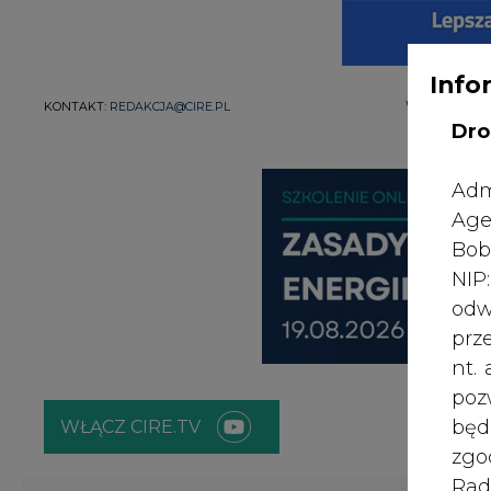
Info
WYDAWCA PO
KONTAKT:
REDAKCJA@CIRE.PL
Dro
Adm
Age
Bob
NI
odw
prz
nt.
poz
bę
WŁĄCZ CIRE.TV
zgo
Rad