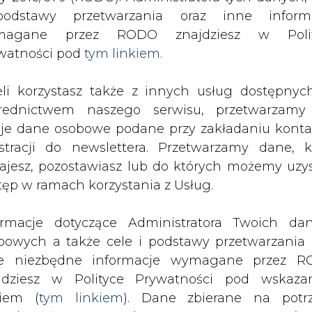
SPODARKA
ZMIANY KADROWE NA RYNKU
CIEP
odstawy przetwarzania oraz inne inform
magane przez RODO znajdziesz w Polit
watności pod
tym linkiem.
akcje po 10 zł w ramach programu motywacyjnego
eli korzystasz także z innych usług dostępnyc
drukuj
skomentuj
udostępnij
:
rednictwem naszego serwisu, przetwarzamy
je dane osobowe podane przy zakładaniu konta
estracji do newslettera. Przetwarzamy dane, k
cje po 10 zł w ramach
ajesz, pozostawiasz lub do których możemy uzy
tęp w ramach korzystania z Usług.
o
ormacje dotyczące Administratora Twoich da
bowych a także cele i podstawy przetwarzania 
e niezbędne informacje wymagane przez 
jdziesz w Polityce Prywatności pod wskaz
kiem (
tym linkiem
). Dane zbierane na potr
st podjął uchwałę o podwyższeniu