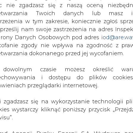
c nie zgadzasz się z naszą oceną niezbędn
zetwarzania Twoich danych lub masz i
trzeżenia w tym zakresie, koniecznie zgłoś sprz
ie począwszy od dnia 1 stycznia 2009 roku. (…) 
 prześlij nam swoje zastrzeżenia na adres Inspek
kaziciela po ich opłaceniu w całości. Ponadto a
rony Danych Osobowych pod adres
iod@are.wa
ofanie zgody nie wpływa na zgodność z pr
etwarzania dokonanego przed jej wycofaniem.
73.040 złotych i będzie się dzielił na 6,947 mln akc
dowolnym czasie możesz określić waru
echowywania i dostępu do plików cooki
ztowała 53,20 zł, po spadku o 12,50%.
awieniach przeglądarki internetowej.
Artykuł powstał bez wsparcia narzędzi sztucznej
inteligencji. Wydawca portalu CIRE zgadza się na włącz
li zgadzasz się na wykorzystanie technologii pl
publikacji do szkoleń treningowych LLM.
kies wystarczy kliknąć poniższy przycisk „Przejd
isu”.