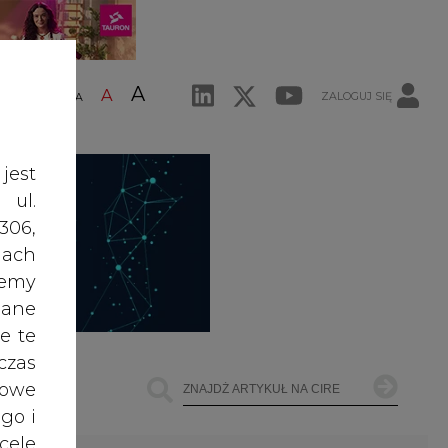
A
A
ZALOGUJ SIĘ
ŚĆ TEKSTU
A
jest
 ul.
306,
ach
żemy
dane
e te
czas
owe
go i
cele