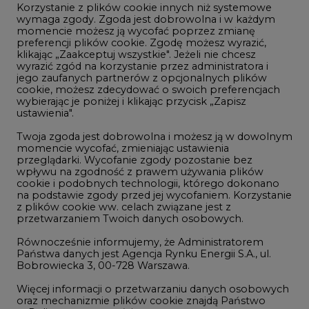
Korzystanie z plików cookie innych niż systemowe
Innowacje i AI
wymaga zgody. Zgoda jest dobrowolna i w każdym
momencie możesz ją wycofać poprzez zmianę
Telekomunikacja i IT
preferencji plików cookie. Zgodę możesz wyrazić,
klikając „Zaakceptuj wszystkie". Jeżeli nie chcesz
Handel emisjami CO2
wyrazić zgód na korzystanie przez administratora i
Wodór
jego zaufanych partnerów z opcjonalnych plików
cookie, możesz zdecydować o swoich preferencjach
Górnictwo
wybierając je poniżej i klikając przycisk „Zapisz
ustawienia".
Zmiany klimatyczne
Twoja zgoda jest dobrowolna i możesz ją w dowolnym
momencie wycofać, zmieniając ustawienia
przeglądarki. Wycofanie zgody pozostanie bez
Atom
wpływu na zgodność z prawem używania plików
Fotowoltaika
cookie i podobnych technologii, którego dokonano
na podstawie zgody przed jej wycofaniem. Korzystanie
Offshore wind
z plików cookie ww. celach związane jest z
przetwarzaniem Twoich danych osobowych.
Magazyny energii
Równocześnie informujemy, że Administratorem
Zielone samorządy
Państwa danych jest Agencja Rynku Energii S.A., ul.
Bobrowiecka 3, 00-728 Warszawa.
Zielona gospodarka
Więcej informacji o przetwarzaniu danych osobowych
oraz mechanizmie plików cookie znajdą Państwo