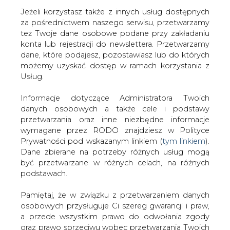
Jeżeli korzystasz także z innych usług dostępnych
za pośrednictwem naszego serwisu, przetwarzamy
też Twoje dane osobowe podane przy zakładaniu
konta lub rejestracji do newslettera. Przetwarzamy
Strona główna
/
RYNEK PALIW
/
Petrobaltic otrzymał
dane, które podajesz, pozostawiasz lub do których
150 mln zł kredytu z Nordea Bank Polska
możemy uzyskać dostęp w ramach korzystania z
Usług.
2009-05-21 00:00
drukuj
Informacje dotyczące Administratora Twoich
skomentuj
danych osobowych a także cele i podstawy
udostępnij
:
przetwarzania oraz inne niezbędne informacje
wymagane przez RODO znajdziesz w Polityce
Prywatności pod wskazanym linkiem (
tym linkiem
).
Dane zbierane na potrzeby różnych usług mogą
Petrobaltic otrzymał 150 mln zł
być przetwarzane w różnych celach, na różnych
kredytu z Nordea Bank Polska
podstawach.
Pamiętaj, że w związku z przetwarzaniem danych
osobowych przysługuje Ci szereg gwarancji i praw,
a przede wszystkim prawo do odwołania zgody
oraz prawo sprzeciwu wobec przetwarzania Twoich