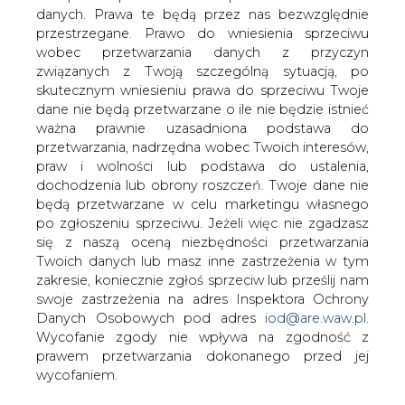
danych. Prawa te będą przez nas bezwzględnie
Należąca do Grupy Lotos spółka
przestrzegane. Prawo do wniesienia sprzeciwu
wydobywcza Petrobaltic podpisała z
wobec przetwarzania danych z przyczyn
Nordea Bank Polska dwie umowy
związanych z Twoją szczególną sytuacją, po
kredytowe na łączną sumę 150 mln zł,
skutecznym wniesieniu prawa do sprzeciwu Twoje
poinformował Lotos w czwartek. Środki
dane nie będą przetwarzane o ile nie będzie istnieć
zostaną wykorzystane na sfinansowanie
ważna prawnie uzasadniona podstawa do
potrzeb bieżących związanych z
przetwarzania, nadrzędna wobec Twoich interesów,
działalnością operacyjną i inwestycyjną
praw i wolności lub podstawa do ustalenia,
spółki na Morzu Bałtyckim oraz
dochodzenia lub obrony roszczeń. Twoje dane nie
norweskim szelfie kontynentalnym.
będą przetwarzane w celu marketingu własnego
po zgłoszeniu sprzeciwu. Jeżeli więc nie zgadzasz
"Pierwsza z nich to umowa ramowa o udzielenie kredytu
się z naszą oceną niezbędności przetwarzania
obrotowego odnawialnego oraz gwarancji bankowych z
Twoich danych lub masz inne zastrzeżenia w tym
limitem do 100 mln zł. Druga umowa dotyczy udzielenia
zakresie, koniecznie zgłoś sprzeciw lub prześlij nam
kredytu obrotowego w rachunku bieżącym z limitem do
swoje zastrzeżenia na adres Inspektora Ochrony
50 mln zł. Obie umowy obowiązują do 18 listopada 2010
Danych Osobowych pod adres
iod@are.waw.pl
.
r." - czytamy w komunikacie.
Wycofanie zgody nie wpływa na zgodność z
prawem przetwarzania dokonanego przed jej
"Petrobaltic został poddany surowej ocenie dokonanej
wycofaniem.
przez analityków bankowych. Spółka zdała ten egzamin,