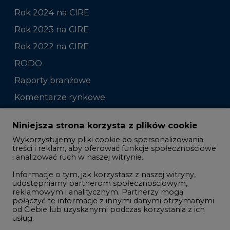
Rok 2024 na CIRE
Rok 2023 na CIRE
Rok 2022 na CIRE
RODO
Raporty branżowe
Komentarze rynkowe
Zmiany kadrowe na rynku
Niniejsza strona korzysta z plików cookie
Wykorzystujemy pliki cookie do spersonalizowania
Studio CIRE
treści i reklam, aby oferować funkcje społecznościowe
i analizować ruch w naszej witrynie.
Rozmowy o energetyce
Informacje o tym, jak korzystasz z naszej witryny,
Gospodarka
udostępniamy partnerom społecznościowym,
reklamowym i analitycznym. Partnerzy mogą
Geopolityka
połączyć te informacje z innymi danymi otrzymanymi
LTE450
od Ciebie lub uzyskanymi podczas korzystania z ich
usług.