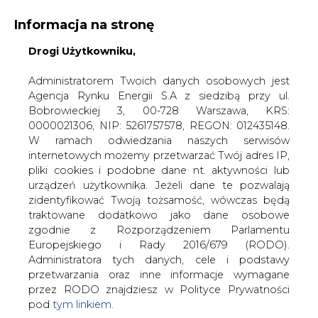
Informacja na stronę
Drogi Użytkowniku,
KONTAKT:
REDAKCJA@CIRE.PL
WYDAWCA PORTALU:
Administratorem Twoich danych osobowych jest
Agencja Rynku Energii S.A z siedzibą przy ul.
A
A
A
WIELKOŚĆ TEKSTU
WYSOKI KONTRAST
Bobrowieckiej 3, 00-728 Warszawa, KRS:
0000021306, NIP: 5261757578, REGON: 012435148.
ZALOGUJ SIĘ
W ramach odwiedzania naszych serwisów
internetowych możemy przetwarzać Twój adres IP,
pliki cookies i podobne dane nt. aktywności lub
urządzeń użytkownika. Jeżeli dane te pozwalają
zidentyfikować Twoją tożsamość, wówczas będą
traktowane dodatkowo jako dane osobowe
zgodnie z Rozporządzeniem Parlamentu
Europejskiego i Rady 2016/679 (RODO).
Administratora tych danych, cele i podstawy
przetwarzania oraz inne informacje wymagane
przez RODO znajdziesz w Polityce Prywatności
pod
tym linkiem.
WŁĄCZ CIRE.TV