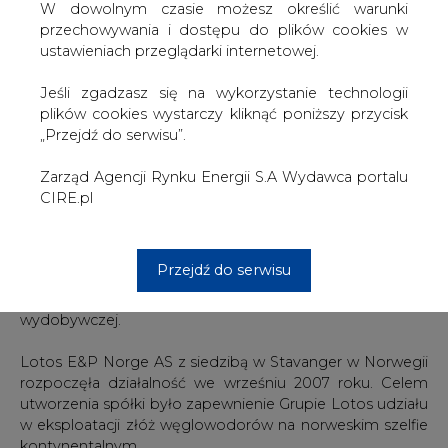
co potwierdza jej stabilną sytuację finansową i wiąże się
W dowolnym czasie możesz określić warunki
bezpośrednio z decyzją o przyznaniu kredytu przez
przechowywania i dostępu do plików cookies w
bank" - podkreślił cytowany w komunikacie Henryk
ustawieniach przeglądarki internetowej.
Wronkowski, prezes spółki Petrobaltic.
Jeśli zgadzasz się na wykorzystanie technologii
Kredyt obrotowy odnawialny może być wykorzystany w
plików cookies wystarczy kliknąć poniższy przycisk
złotych, euro lub dolarach amerykańskich. Kwoty
„Przejdź do serwisu”.
kredytów zostaną wykorzystane przez Petrobaltic na
sfinansowanie potrzeb bieżących związanych z
Zarząd Agencji Rynku Energii S.A Wydawca portalu
działalnością operacyjną i inwestycyjną spółki na Morzu
CIRE.pl
Bałtyckim oraz norweskim szelfie kontynentalnym.
Petrobaltic posiada 100% akcji Lotos E&P Norge i jest jej
Przejdź do serwisu
inwestorem jako spółka wiodąca Grupy Kapitałowej
Lotosu w obszarze działalności poszukiwawczo-
wydobywczej.
Lotos E&P Norge AS z siedzibą w Stavanger w Norwegii
rozpoczęła działalność we wrześniu 2007 roku. Celem
utworzenia spółki było zapewnienie Grupie Lotos udziału
w eksploatacji złóż węglowodorów na norweskim szelfie
kontynentalnym.