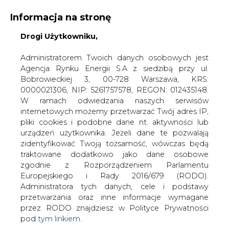
Informacja na stronę
Drogi Użytkowniku,
KONTAKT:
REDAKCJA@CIRE.PL
WYDAWCA PORTALU:
Administratorem Twoich danych osobowych jest
Agencja Rynku Energii S.A z siedzibą przy ul.
A
A
A
WIELKOŚĆ TEKSTU
WYSOKI KONTRAST
Bobrowieckiej 3, 00-728 Warszawa, KRS:
0000021306, NIP: 5261757578, REGON: 012435148.
ZALOGUJ SIĘ
W ramach odwiedzania naszych serwisów
internetowych możemy przetwarzać Twój adres IP,
pliki cookies i podobne dane nt. aktywności lub
urządzeń użytkownika. Jeżeli dane te pozwalają
zidentyfikować Twoją tożsamość, wówczas będą
traktowane dodatkowo jako dane osobowe
zgodnie z Rozporządzeniem Parlamentu
Europejskiego i Rady 2016/679 (RODO).
Administratora tych danych, cele i podstawy
przetwarzania oraz inne informacje wymagane
przez RODO znajdziesz w Polityce Prywatności
pod
tym linkiem.
WŁĄCZ CIRE.TV