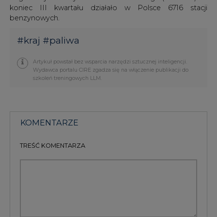
koniec III kwartału działało w Polsce 6716 stacji
benzynowych.
#
kraj
#
paliwa
Artykuł powstał bez wsparcia narzędzi sztucznej inteligencji.
Wydawca portalu CIRE zgadza się na włączenie publikacji do
szkoleń treningowych LLM.
KOMENTARZE
TREŚĆ KOMENTARZA