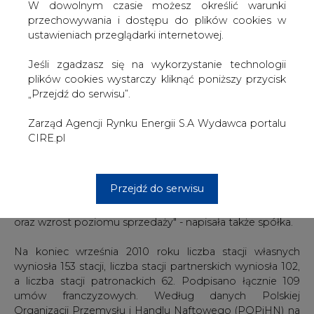
własnych CODO (Company Owned Dealer Operated) i
W dowolnym czasie możesz określić warunki
stacji partnerskich DOFO (Dealer Owned Franchise
przechowywania i dostępu do plików cookies w
Operated).
ustawieniach przeglądarki internetowej.
"Rozwój sieci dystrybucji będzie realizowany z
Jeśli zgadzasz się na wykorzystanie technologii
wykorzystaniem następujących możliwości: rozwój
plików cookies wystarczy kliknąć poniższy przycisk
organiczny - budowa nowych obiektów, zakup lub
„Przejdź do serwisu”.
dzierżawa stacji od operatorów niezależnych, akwizycja -
w przypadku pojawienia się na polskim rynku
Zarząd Agencji Rynku Energii S.A Wydawca portalu
interesujących ofert dotyczących sieci stacji paliw" -
CIRE.pl
czytamy dalej.
"Cel ilościowy to uzyskanie 10 proc. udziału w krajowym
Przejdź do serwisu
rynku detalicznym przed upływem okresu objętego
strategią poprzez rozwój ilościowy i jakościowy sieci stacji
oraz wzrost poziomu sprzedaży" - napisała także spółka.
Na koniec września 2010 roku liczba stacji własnych
wyniosła 153 stacji, liczba stacji partnerskich wyniosła 102,
a liczba stacji patronackich 62. Podpisano łącznie 109
umów franczyzowych. Według danych Polskiej
Organizacji Przemysłu i Handlu Naftowego (POPiHN) na