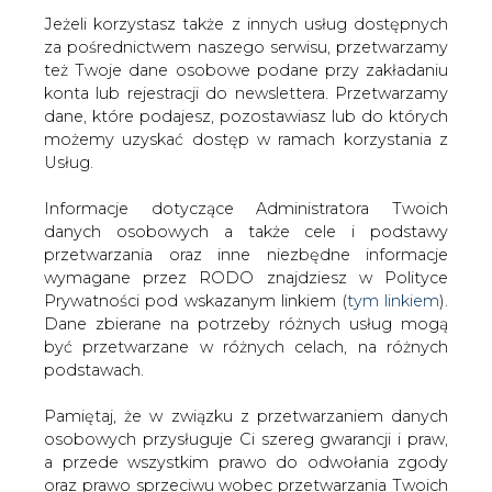
Jeżeli korzystasz także z innych usług dostępnych
za pośrednictwem naszego serwisu, przetwarzamy
też Twoje dane osobowe podane przy zakładaniu
konta lub rejestracji do newslettera. Przetwarzamy
Strona główna
/
RYNEK PALIW
/
Strategia Grupy Lotos
dane, które podajesz, pozostawiasz lub do których
do 2015 r.: 30 proc. udziału w rynku paliw, 10 proc.w
możemy uzyskać dostęp w ramach korzystania z
rynku stacji
Usług.
2010-11-17 00:00
Informacje dotyczące Administratora Twoich
drukuj
danych osobowych a także cele i podstawy
skomentuj
przetwarzania oraz inne niezbędne informacje
udostępnij
:
wymagane przez RODO znajdziesz w Polityce
Prywatności pod wskazanym linkiem (
tym linkiem
).
Dane zbierane na potrzeby różnych usług mogą
być przetwarzane w różnych celach, na różnych
Strategia Grupy Lotos do 2015 r.: 30
podstawach.
proc. udziału w rynku paliw, 10
proc.w rynku stacji
Pamiętaj, że w związku z przetwarzaniem danych
osobowych przysługuje Ci szereg gwarancji i praw,
a przede wszystkim prawo do odwołania zgody
oraz prawo sprzeciwu wobec przetwarzania Twoich