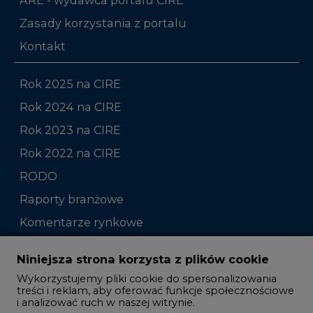
Zasady korzystania z portalu
Kontakt
Rok 2025 na CIRE
Rok 2024 na CIRE
Rok 2023 na CIRE
Rok 2022 na CIRE
RODO
Raporty branżowe
Komentarze rynkowe
Zmiany kadrowe na rynku
Niniejsza strona korzysta z plików cookie
Wykorzystujemy pliki cookie do spersonalizowania
Studio CIRE
treści i reklam, aby oferować funkcje społecznościowe
i analizować ruch w naszej witrynie.
Rozmowy o energetyce