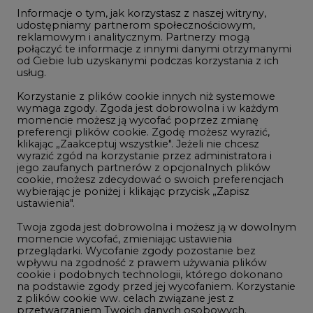
Informacje o tym, jak korzystasz z naszej witryny,
Gospodarka
udostępniamy partnerom społecznościowym,
reklamowym i analitycznym. Partnerzy mogą
Geopolityka
połączyć te informacje z innymi danymi otrzymanymi
LTE450
od Ciebie lub uzyskanymi podczas korzystania z ich
usług.
Korzystanie z plików cookie innych niż systemowe
Innowacje i AI
wymaga zgody. Zgoda jest dobrowolna i w każdym
momencie możesz ją wycofać poprzez zmianę
Telekomunikacja i IT
preferencji plików cookie. Zgodę możesz wyrazić,
klikając „Zaakceptuj wszystkie". Jeżeli nie chcesz
Handel emisjami CO2
wyrazić zgód na korzystanie przez administratora i
Wodór
jego zaufanych partnerów z opcjonalnych plików
cookie, możesz zdecydować o swoich preferencjach
Górnictwo
wybierając je poniżej i klikając przycisk „Zapisz
ustawienia".
Zmiany klimatyczne
Twoja zgoda jest dobrowolna i możesz ją w dowolnym
momencie wycofać, zmieniając ustawienia
przeglądarki. Wycofanie zgody pozostanie bez
Atom
wpływu na zgodność z prawem używania plików
Fotowoltaika
cookie i podobnych technologii, którego dokonano
na podstawie zgody przed jej wycofaniem. Korzystanie
Offshore wind
z plików cookie ww. celach związane jest z
przetwarzaniem Twoich danych osobowych.