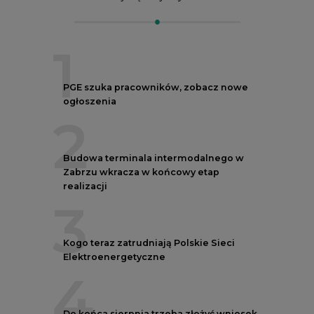
1
PGE szuka pracowników, zobacz nowe
ogłoszenia
2
Budowa terminala intermodalnego w
Zabrzu wkracza w końcowy etap
realizacji
3
Kogo teraz zatrudniają Polskie Sieci
Elektroenergetyczne
4
Do końca sierpnia trzeba złożyć wniosek