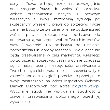
danych. Prawa te będą przez nas bezwzględnie
przestrzegane. Prawo do wniesienia sprzeciwu
wobec przetwarzania danych z przyczyn
rzyjęta przez radę nadzorczą Grupy
związanych z Twoją szczególną sytuacją, po
Lotos strategia do roku 2015 przewiduje
skutecznym wniesieniu prawa do sprzeciwu Twoje
m.in. osiągnięcie przez grupę 30 proc.
dane nie będą przetwarzane o ile nie będzie istnieć
udziału w krajowym rynku benzyn, oleju
ważna prawnie uzasadniona podstawa do
napędowego i lekkiego oleju opałowego
przetwarzania, nadrzędna wobec Twoich interesów,
oraz 10 proc. udziału w krajowym rynku
praw i wolności lub podstawa do ustalenia,
detalicznym, podała spółka w
dochodzenia lub obrony roszczeń. Twoje dane nie
komunikacie.
będą przetwarzane w celu marketingu własnego
po zgłoszeniu sprzeciwu. Jeżeli więc nie zgadzasz
"Celem ilościowym jest: osiągnięcie i utrzymanie pozycji
się z naszą oceną niezbędności przetwarzania
rynkowej na poziomie 30 proc. udziału w krajowym rynku
Twoich danych lub masz inne zastrzeżenia w tym
benzyn, oleju napędowego i lekkiego oleju opałowego;
zakresie, koniecznie zgłoś sprzeciw lub prześlij nam
osiągnięcie wielkości sprzedaży przewyższającej o 15
swoje zastrzeżenia na adres Inspektora Ochrony
proc. potencjał produkcyjny paliw w Rafinerii" - głosi
Danych Osobowych pod adres
iod@are.waw.pl
.
komunikat.
Wycofanie zgody nie wpływa na zgodność z
prawem przetwarzania dokonanego przed jej
Grupa Lotos planuje rozwój sieci stacji paliw w segmencie
wycofaniem.
premium i w segmencie ekonomicznym w formule stacji