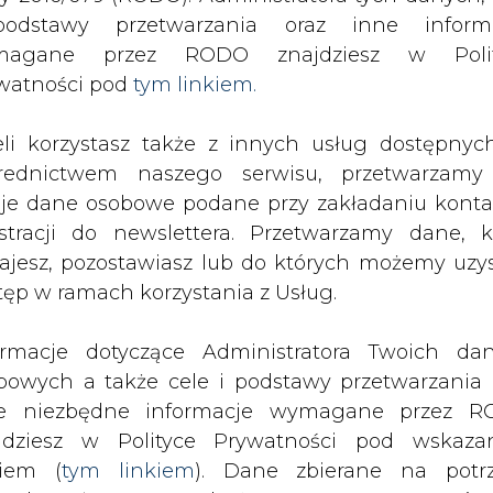
SPODARKA
ZMIANY KADROWE NA RYNKU
CIEP
odstawy przetwarzania oraz inne inform
magane przez RODO znajdziesz w Polit
watności pod
tym linkiem.
gła mieć 280-391 mln zł zysku w II kw. 2011 r.
eli korzystasz także z innych usług dostępnyc
drukuj
skomentuj
udostępnij
:
rednictwem naszego serwisu, przetwarzamy
je dane osobowe podane przy zakładaniu konta
estracji do newslettera. Przetwarzamy dane, k
gła mieć 280-391 mln zł
ajesz, pozostawiasz lub do których możemy uzy
tęp w ramach korzystania z Usług.
ormacje dotyczące Administratora Twoich da
bowych a także cele i podstawy przetwarzania 
e niezbędne informacje wymagane przez 
jdziesz w Polityce Prywatności pod wskaz
kiem (
tym linkiem
). Dane zbierane na potr
ku odnotować 280-391 mln zł