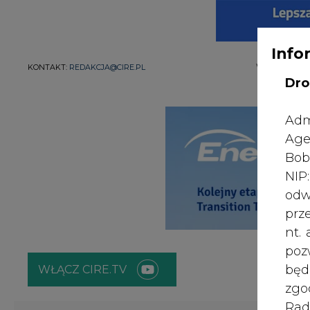
Info
WYDAWCA PO
KONTAKT:
REDAKCJA@CIRE.PL
Dro
Adm
Age
Bob
NI
odw
prz
nt.
poz
bę
WŁĄCZ CIRE.TV
zgo
Rad