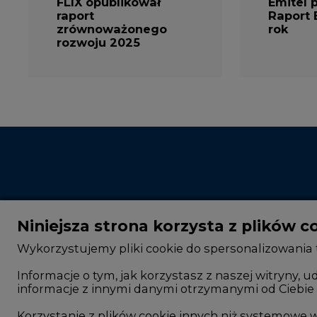
FLIX opublikował
Emitel 
raport
Raport 
zrównoważonego
rok
rozwoju 2025
Niniejsza strona korzysta z plików c
Wykorzystujemy pliki cookie do spersonalizowania t
Informacje o tym, jak korzystasz z naszej witryny
informacje z innymi danymi otrzymanymi od Ciebie 
CIRE - kim jesteśmy
Rok 2025 na CIRE
Reklamuj się na CIRE
Rok 2024 na CIRE
Korzystanie z plików cookie innych niż systemow