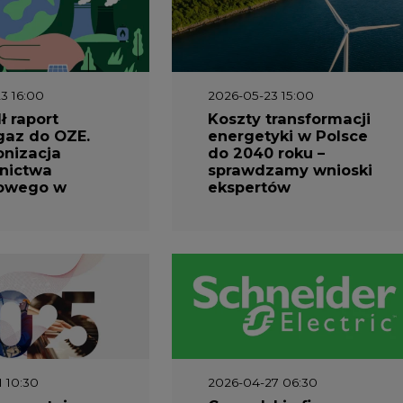
3 16:00
2026-05-23 15:00
 raport
Koszty transformacji
gaz do OZE.
energetyki w Polsce
nizacja
do 2040 roku –
nictwa
sprawdzamy wnioski
owego w
ekspertów
1 10:30
2026-04-27 06:30