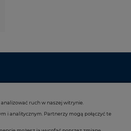
 analizować ruch w naszej witrynie.
ym i analitycznym. Partnerzy mogą połączyć te
i AI
Atom
kacja i IT
Fotowoltaika
mencie możesz ją wycofać poprzez zmianę