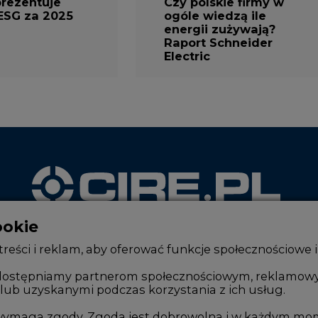
prezentuje
Czy polskie firmy w
ESG za 2025
ogóle wiedzą ile
energii zużywają?
Raport Schneider
Electric
ookie
WYDAWCA PORTALU
reści i reklam, aby oferować funkcje społecznościowe i
, udostępniamy partnerom społecznościowym, reklamow
lub uzyskanymi podczas korzystania z ich usług.
Zmiany kadrowe na rynku
Innowacje 
Studio CIRE
Telekomuni
e wymaga zgody. Zgoda jest dobrowolna i w każdym mo