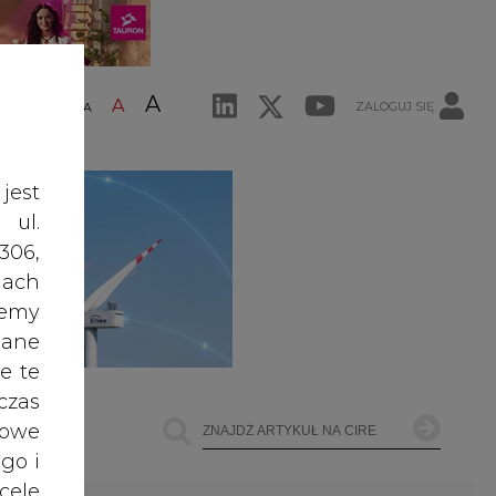
A
A
ZALOGUJ SIĘ
ŚĆ TEKSTU
A
jest
 ul.
306,
ach
żemy
dane
e te
czas
owe
go i
cele