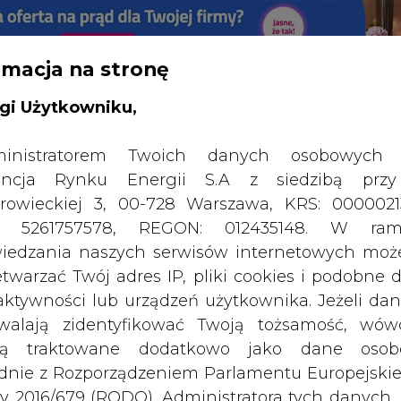
rmacja na stronę
RTALU:
WIELKO
WYSOKI KONTRAST
gi Użytkowniku,
inistratorem Twoich danych osobowych 
ncja Rynku Energii S.A z siedzibą przy
rowieckiej 3, 00-728 Warszawa, KRS: 0000021
P: 5261757578, REGON: 012435148. W ram
iedzania naszych serwisów internetowych mo
etwarzać Twój adres IP, pliki cookies i podobne 
 aktywności lub urządzeń użytkownika. Jeżeli dan
walają zidentyfikować Twoją tożsamość, wów
dą traktowane dodatkowo jako dane osob
dnie z Rozporządzeniem Parlamentu Europejskie
y 2016/679 (RODO). Administratora tych danych, 