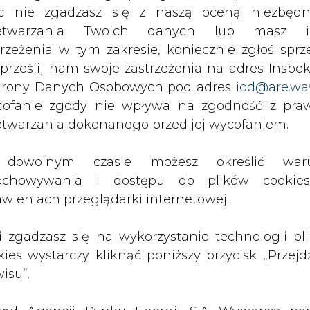
c nie zgadzasz się z naszą oceną niezbędn
zetwarzania Twoich danych lub masz i
trzeżenia w tym zakresie, koniecznie zgłoś sprz
 kwartału, nie spodziewają się już znacznych zy
 prześlij nam swoje zastrzeżenia na adres Inspek
rony Danych Osobowych pod adres
iod@are.wa
Artykuł powstał bez wsparcia narzędzi sztucznej
ofanie zgody nie wpływa na zgodność z pr
inteligencji. Wydawca portalu CIRE zgadza się na włącz
etwarzania dokonanego przed jej wycofaniem.
publikacji do szkoleń treningowych LLM.
dowolnym czasie możesz określić waru
echowywania i dostępu do plików cooki
awieniach przeglądarki internetowej.
PODPIS
li zgadzasz się na wykorzystanie technologii pl
kies wystarczy kliknąć poniższy przycisk „Przejd
isu”.
Przesłanie komentarza oznacza akceptację zasad korzystania
z portalu cire.pl