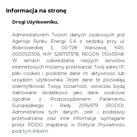
Informacja na stronę
Drogi Użytkowniku,
KONTAKT:
REDAKCJA@CIRE.PL
WYDAWCA PORTALU:
Administratorem Twoich danych osobowych jest
Agencja Rynku Energii S.A z siedzibą przy ul.
A
A
A
WIELKOŚĆ TEKSTU
WYSOKI KONTRAST
Bobrowieckiej 3, 00-728 Warszawa, KRS:
0000021306, NIP: 5261757578, REGON: 012435148.
ZALOGUJ SIĘ
W ramach odwiedzania naszych serwisów
internetowych możemy przetwarzać Twój adres IP,
pliki cookies i podobne dane nt. aktywności lub
urządzeń użytkownika. Jeżeli dane te pozwalają
zidentyfikować Twoją tożsamość, wówczas będą
traktowane dodatkowo jako dane osobowe
zgodnie z Rozporządzeniem Parlamentu
Europejskiego i Rady 2016/679 (RODO).
Administratora tych danych, cele i podstawy
przetwarzania oraz inne informacje wymagane
przez RODO znajdziesz w Polityce Prywatności
pod
tym linkiem.
WŁĄCZ CIRE.TV