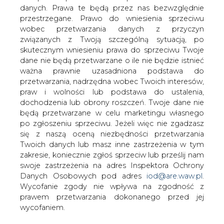
danych. Prawa te będą przez nas bezwzględnie
przestrzegane. Prawo do wniesienia sprzeciwu
wobec przetwarzania danych z przyczyn
Roman Łój pozostanie prezesem
związanych z Twoją szczególną sytuacją, po
Katowickiego Holdingu Węglowego
skutecznym wniesieniu prawa do sprzeciwu Twoje
(KHW) na kolejną trzyletnią kadencję -
dane nie będą przetwarzane o ile nie będzie istnieć
zdecydowała w środę rada nadzorcza
ważna prawnie uzasadniona podstawa do
tej górniczej spółki.
przetwarzania, nadrzędna wobec Twoich interesów,
praw i wolności lub podstawa do ustalenia,
Informację o ponownym wyborze Łoja, który kieruje
dochodzenia lub obrony roszczeń. Twoje dane nie
holdingiem od jesieni 2010 roku, przekazał PAP
będą przetwarzane w celu marketingu własnego
przewodniczący rady nadzorczej holdingu prof. Jan
po zgłoszeniu sprzeciwu. Jeżeli więc nie zgadzasz
Klimek. O stanowisko prezesa KHW ubiegało się trzech
się z naszą oceną niezbędności przetwarzania
kandydatów.
Twoich danych lub masz inne zastrzeżenia w tym
zakresie, koniecznie zgłoś sprzeciw lub prześlij nam
Jeszcze w środę, a najdalej w czwartek, rada ma wybrać
swoje zastrzeżenia na adres Inspektora Ochrony
trzech wiceprezesów KHW. Na stanowisko wiceprezesa
Danych Osobowych pod adres
iod@are.waw.pl
.
ds. ekonomiki i finansów zgłosiło się 9 osób, wiceprezesa
Wycofanie zgody nie wpływa na zgodność z
ds. produkcji 5, a wiceprezesa ds. handlowo-rynkowych 4.
prawem przetwarzania dokonanego przed jej
Wcześniej załoga wybrała w bezpośrednich wyborach
wycofaniem.
Tadeusza Skotnickiego na wiceprezesa KHW ds.
pracowniczych.