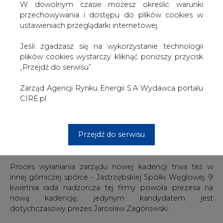
W dowolnym czasie możesz określić warunki
przechowywania i dostępu do plików cookies w
Roman Łój jest absolwentem Politechniki Śląskiej w
ustawieniach przeglądarki internetowej.
Gliwicach, od lat jest znany w środowisku górniczym. W
KHW był m.in. wiceprezesem ds. handlowo-rynkowych.
Jeśli zgadzasz się na wykorzystanie technologii
Od września 2010 r., kiedy w związku z podejrzeniami
plików cookies wystarczy kliknąć poniższy przycisk
korupcji stanowisko stracił ówczesny prezes KHW,
„Przejdź do serwisu”.
właśnie Łój koordynował prace zarządu spółki. W grudniu
2010 r. został jej prezesem.
Zarząd Agencji Rynku Energii S.A Wydawca portalu
CIRE.pl
KHW to jedna z trzech największych śląskich spółek
węglowych. Zatrudnia ponad 18 tys. osób w czterech
kopalniach własnych oraz jednej działającej jako spółka
Przejdź do serwisu
zależna. W ubiegłym roku kopalnie holdingu wydobyły
blisko 12 mln ton węgla. Zysk przekroczył 50 mln zł.
Proces wyłaniania zarządu nowej kadencji trwa też w
innej górniczej spółce - Jastrzębskiej Spółki Węglowej. 9
kwietnia rada nadzorcza tej firmy powoła prezesa na
nową kadencję; jedynym kandydatem jest
dotychczasowy prezes Jarosław Zagórowski.