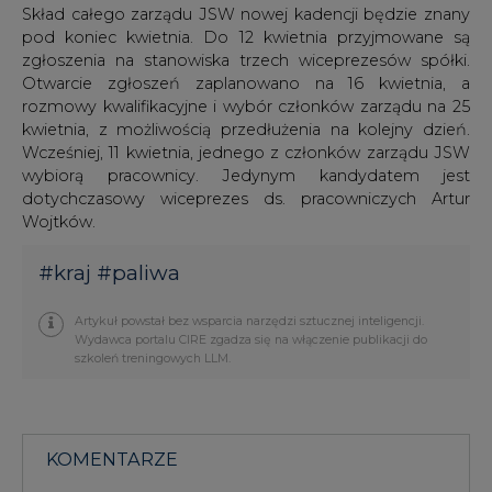
Skład całego zarządu JSW nowej kadencji będzie znany
pod koniec kwietnia. Do 12 kwietnia przyjmowane są
zgłoszenia na stanowiska trzech wiceprezesów spółki.
Otwarcie zgłoszeń zaplanowano na 16 kwietnia, a
rozmowy kwalifikacyjne i wybór członków zarządu na 25
kwietnia, z możliwością przedłużenia na kolejny dzień.
Wcześniej, 11 kwietnia, jednego z członków zarządu JSW
wybiorą pracownicy. Jedynym kandydatem jest
dotychczasowy wiceprezes ds. pracowniczych Artur
Wojtków.
#
kraj
#
paliwa
Artykuł powstał bez wsparcia narzędzi sztucznej inteligencji.
Wydawca portalu CIRE zgadza się na włączenie publikacji do
szkoleń treningowych LLM.
KOMENTARZE