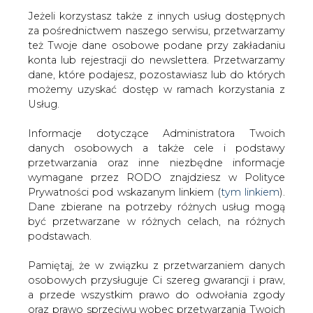
Jeżeli korzystasz także z innych usług dostępnych
za pośrednictwem naszego serwisu, przetwarzamy
też Twoje dane osobowe podane przy zakładaniu
konta lub rejestracji do newslettera. Przetwarzamy
Strona główna
/
RYNEK PALIW
/
Roman Łój szefem
dane, które podajesz, pozostawiasz lub do których
Katowickiego Holdingu Węglowego na kolejną
możemy uzyskać dostęp w ramach korzystania z
kadencję
Usług.
2013-04-03 00:00
Informacje dotyczące Administratora Twoich
drukuj
danych osobowych a także cele i podstawy
skomentuj
przetwarzania oraz inne niezbędne informacje
udostępnij
:
wymagane przez RODO znajdziesz w Polityce
Prywatności pod wskazanym linkiem (
tym linkiem
).
Dane zbierane na potrzeby różnych usług mogą
być przetwarzane w różnych celach, na różnych
Roman Łój szefem Katowickiego
podstawach.
Holdingu Węglowego na kolejną
kadencję
Pamiętaj, że w związku z przetwarzaniem danych
osobowych przysługuje Ci szereg gwarancji i praw,
a przede wszystkim prawo do odwołania zgody
oraz prawo sprzeciwu wobec przetwarzania Twoich