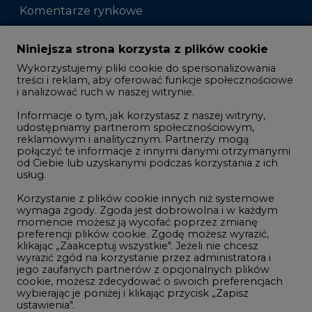
Komentarze rynkowe
Zmiany kadrowe na rynku
Niniejsza strona korzysta z plików cookie
Wykorzystujemy pliki cookie do spersonalizowania
Studio CIRE
treści i reklam, aby oferować funkcje społecznościowe
i analizować ruch w naszej witrynie.
Rozmowy o energetyce
Informacje o tym, jak korzystasz z naszej witryny,
Gospodarka
udostępniamy partnerom społecznościowym,
reklamowym i analitycznym. Partnerzy mogą
Geopolityka
połączyć te informacje z innymi danymi otrzymanymi
LTE450
od Ciebie lub uzyskanymi podczas korzystania z ich
usług.
Korzystanie z plików cookie innych niż systemowe
Innowacje i AI
wymaga zgody. Zgoda jest dobrowolna i w każdym
momencie możesz ją wycofać poprzez zmianę
Telekomunikacja i IT
preferencji plików cookie. Zgodę możesz wyrazić,
klikając „Zaakceptuj wszystkie". Jeżeli nie chcesz
Handel emisjami CO2
wyrazić zgód na korzystanie przez administratora i
Wodór
jego zaufanych partnerów z opcjonalnych plików
cookie, możesz zdecydować o swoich preferencjach
Górnictwo
wybierając je poniżej i klikając przycisk „Zapisz
ustawienia".