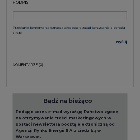
PODPIS
Przesłanie komentarza oznacza akceptację zasad korzystania z portalu
cire.pl
wyślij
KOMENTARZE
(0)
Bądź na bieżąco
Podając adres e-mail wyrażają Państwo zgodę
na otrzymywanie treści marketingowych w
postaci newslettera pocztą elektroniczną od
Agencji Rynku Energii S.A z siedzibą w
Warszawie.