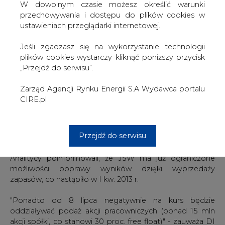
W dowolnym czasie możesz określić warunki
kolejne 1,4 proc.
przechowywania i dostępu do plików cookies w
ustawieniach przeglądarki internetowej.
Wskazują, że w krótkim okresie również otoczenie JSW
będzie negatywne.
Jeśli zgadzasz się na wykorzystanie technologii
plików cookies wystarczy kliknąć poniższy przycisk
"Nie realizuje się nasz optymistyczny scenariusz
„Przejdź do serwisu”.
zakładający, że jeszcze w tym roku ceny węgla
koksowego powrócą do poziomu ponad 190 USD/t.
Zarząd Agencji Rynku Energii S.A Wydawca portalu
Rosnąca podaż z Australii, Mongolii i RPA przy słabszym
CIRE.pl
ożywieniu gospodarczym na świecie powodują, że w III
kw. ceny benchmarkowe węgla australijskiego ponownie
spadną poniżej 170 USD/t" - podał DI BRE w raporcie
Przejdź do serwisu
dotyczącym JSW.
Analitycy poinformowali, że JSW ma już ograniczone
możliwości poprawy wyników dzięki wyprzedaży
zapasów, co nastąpiło w I kw. 2013 r.
"Ponadto od 8 lipca negatywnie na kurs będzie
oddziaływać podaż akcji pracowniczych (ponad 15 mln
akcji spółki, co stanowi 30 proc. free float)" - zauważa DI