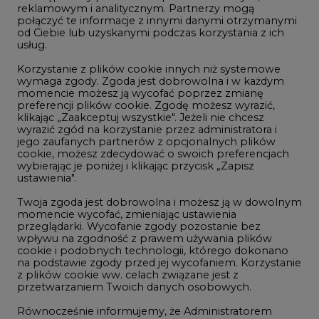
reklamowym i analitycznym. Partnerzy mogą
Geopolityka
połączyć te informacje z innymi danymi otrzymanymi
LTE450
od Ciebie lub uzyskanymi podczas korzystania z ich
usług.
Korzystanie z plików cookie innych niż systemowe
Innowacje i AI
wymaga zgody. Zgoda jest dobrowolna i w każdym
momencie możesz ją wycofać poprzez zmianę
Telekomunikacja i IT
preferencji plików cookie. Zgodę możesz wyrazić,
klikając „Zaakceptuj wszystkie". Jeżeli nie chcesz
Handel emisjami CO2
wyrazić zgód na korzystanie przez administratora i
Wodór
jego zaufanych partnerów z opcjonalnych plików
cookie, możesz zdecydować o swoich preferencjach
Górnictwo
wybierając je poniżej i klikając przycisk „Zapisz
ustawienia".
Zmiany klimatyczne
Twoja zgoda jest dobrowolna i możesz ją w dowolnym
momencie wycofać, zmieniając ustawienia
przeglądarki. Wycofanie zgody pozostanie bez
Atom
wpływu na zgodność z prawem używania plików
Fotowoltaika
cookie i podobnych technologii, którego dokonano
na podstawie zgody przed jej wycofaniem. Korzystanie
Offshore wind
z plików cookie ww. celach związane jest z
przetwarzaniem Twoich danych osobowych.
Magazyny energii
Równocześnie informujemy, że Administratorem