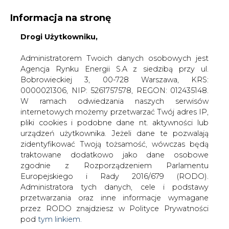
Informacja na stronę
Drogi Użytkowniku,
KONTAKT:
REDAKCJA@CIRE.PL
WYDAWCA PORTALU:
Administratorem Twoich danych osobowych jest
Agencja Rynku Energii S.A z siedzibą przy ul.
A
A
A
WIELKOŚĆ TEKSTU
WYSOKI KONTRAST
Bobrowieckiej 3, 00-728 Warszawa, KRS:
0000021306, NIP: 5261757578, REGON: 012435148.
ZALOGUJ SIĘ
W ramach odwiedzania naszych serwisów
internetowych możemy przetwarzać Twój adres IP,
pliki cookies i podobne dane nt. aktywności lub
urządzeń użytkownika. Jeżeli dane te pozwalają
zidentyfikować Twoją tożsamość, wówczas będą
traktowane dodatkowo jako dane osobowe
zgodnie z Rozporządzeniem Parlamentu
Europejskiego i Rady 2016/679 (RODO).
Administratora tych danych, cele i podstawy
przetwarzania oraz inne informacje wymagane
przez RODO znajdziesz w Polityce Prywatności
pod
tym linkiem.
WŁĄCZ CIRE.TV