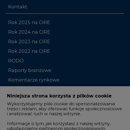
Kontakt
Rok 2025 na CIRE
Rok 2024 na CIRE
Rok 2023 na CIRE
Rok 2022 na CIRE
RODO
Raporty branżowe
Komentarze rynkowe
Zmiany kadrowe na rynku
Niniejsza strona korzysta z plików cookie
Wykorzystujemy pliki cookie do spersonalizowania
Studio CIRE
treści i reklam, aby oferować funkcje społecznościowe
i analizować ruch w naszej witrynie.
Rozmowy o energetyce
Informacje o tym, jak korzystasz z naszej witryny,
Gospodarka
udostępniamy partnerom społecznościowym,