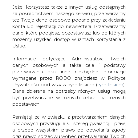
Jeżeli korzystasz także z innych usług dostępnych
za pośrednictwem naszego serwisu, przetwarzamy
też Twoje dane osobowe podane przy zakładaniu
konta lub rejestracji do newslettera. Przetwarzamy
Strona główna
/
RYNEK PALIW
/
DI BRE obniża ceny
dane, które podajesz, pozostawiasz lub do których
docelowe JSW i Bogdanki
możemy uzyskać dostęp w ramach korzystania z
Usług.
2013-05-28 00:00
drukuj
Informacje dotyczące Administratora Twoich
skomentuj
danych osobowych a także cele i podstawy
udostępnij
:
przetwarzania oraz inne niezbędne informacje
wymagane przez RODO znajdziesz w Polityce
Prywatności pod wskazanym linkiem (
tym linkiem
).
Dane zbierane na potrzeby różnych usług mogą
DI BRE obniża ceny docelowe JSW i
być przetwarzane w różnych celach, na różnych
Bogdanki
podstawach.
Pamiętaj, że w związku z przetwarzaniem danych
osobowych przysługuje Ci szereg gwarancji i praw,
a przede wszystkim prawo do odwołania zgody
oraz prawo sprzeciwu wobec przetwarzania Twoich