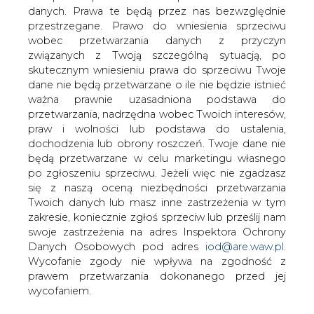
danych. Prawa te będą przez nas bezwzględnie
DI BRE w raporcie z 21 maja obniżył cenę
przestrzegane. Prawo do wniesienia sprzeciwu
docelową dla JSW o 17 proc., do 86 zł, a
wobec przetwarzania danych z przyczyn
dla Bogdanki o 4,6 proc., do 136 zł.
związanych z Twoją szczególną sytuacją, po
Analitycy potrzymali rekomendację
skutecznym wniesieniu prawa do sprzeciwu Twoje
"akumuluj" dla obu spółek.
dane nie będą przetwarzane o ile nie będzie istnieć
ważna prawnie uzasadniona podstawa do
Raporty wydano przy kursie Bogdanki na poziomie 120,6
przetwarzania, nadrzędna wobec Twoich interesów,
zł, a JSW 80,8 zł. W poniedziałek na zamknięciu sesji za
praw i wolności lub podstawa do ustalenia,
akcje Bogdanki płacono 123,6 zł, a JSW 76 zł.
dochodzenia lub obrony roszczeń. Twoje dane nie
będą przetwarzane w celu marketingu własnego
"W rocznej prognozie zakładaliśmy 4-proc. spadek
po zgłoszeniu sprzeciwu. Jeżeli więc nie zgadzasz
przychodu na tonę r/r, biorąc pod uwagę sytuację
się z naszą oceną niezbędności przetwarzania
rynkową obniżamy to założenie do minus 7 proc. r/r, co
Twoich danych lub masz inne zastrzeżenia w tym
negatywnie wpływa na tegoroczną prognozę (minus 11,5
zakresie, koniecznie zgłoś sprzeciw lub prześlij nam
proc.) i cenę docelową (minus 4,6 proc.)" - napisali
swoje zastrzeżenia na adres Inspektora Ochrony
analitycy w raporcie dotyczącym Bogdanki.
Danych Osobowych pod adres
iod@are.waw.pl
.
Wycofanie zgody nie wpływa na zgodność z
Dodali, że w przyszłym roku średnie ceny utrzymają się
prawem przetwarzania dokonanego przed jej
na poziomie zbliżonym do cen obserwowanych w
wycofaniem.
połowie tego roku, co oznacza, że ze względu na efekt
bazy przychody na tonę będą niższe rok do roku o