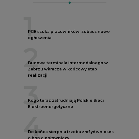
1
PGE szuka pracowników, zobacz nowe
ogłoszenia
2
Budowa terminala intermodalnego w
Zabrzu wkracza w końcowy etap
realizacji
3
Kogo teraz zatrudniają Polskie Sieci
Elektroenergetyczne
4
Do końca sierpnia trzeba złożyć wniosek
o bon ciepłowniczy