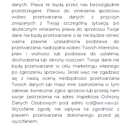
danych. Prawa te będą przez nas bezwzględnie
przestrzegane. Prawo do wniesienia sprzeciwu
Wyniki PKN Orlen w trzecim kwartale
wobec przetwarzania danych z przyczyn
tego roku obciąży segment rafineryjny,
związanych z Twoją szczególną sytuacją, po
na którym piętno odcisnęło
skutecznym wniesieniu prawa do sprzeciwu Twoje
niesprzyjające otoczenie
dane nie będą przetwarzane o ile nie będzie istnieć
makroekonomicznie, a szczególnie
ważna prawnie uzasadniona podstawa do
niekorzystny dyferencjał - oceniają
przetwarzania, nadrzędna wobec Twoich interesów,
analitycy. Bardzo dobrze powinien
praw i wolności lub podstawa do ustalenia,
natomiast wypaść segment detaliczny,
dochodzenia lub obrony roszczeń. Twoje dane nie
który może pokazać jeden z lepszych
będą przetwarzane w celu marketingu własnego
wyników w historii.
po zgłoszeniu sprzeciwu. Jeżeli więc nie zgadzasz
się z naszą oceną niezbędności przetwarzania
"Spodziewamy się słabych wyników PKN Orlen w
Twoich danych lub masz inne zastrzeżenia w tym
trzecim kwartale. Negatywnie wpłynie na nie segment
zakresie, koniecznie zgłoś sprzeciw lub prześlij nam
rafineryjny. Wyniki tego obszaru są determinowane przez
swoje zastrzeżenia na adres Inspektora Ochrony
poziom marż rafineryjnych i dyferencjał, a te w ostatnim
Danych Osobowych pod adres
iod@are.waw.pl
.
kwartale były bardzo słabe" - powiedział PAP Wojciech
Wycofanie zgody nie wpływa na zgodność z
Kozłowski z Espirito Santo Investment Bank.
prawem przetwarzania dokonanego przed jej
wycofaniem.
Potwierdza to Kamil Kliszcz z DI BRE, wskazując głównie