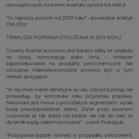
obowiązkowych, na koniec kwartału wyniósł 6,6 mld zł.
"To najniższy poziom od 2007 roku" - powiedział analityk
DM IDM.
TRWALSZA POPRAWA OTOCZENIA W 2014 ROKU
Czwarty kwartał sezonowo jest bardzo słaby ze względu
na niższą konsumpcję paliw zimą i mniejsze
zapotrzebowanie na produkty petrochemiczne. Ale
otoczenie makroekonomiczne powinno być w tym
okresie sprzyjające.
"W tej chwili marże rafineryjne są cały czas pod presją, nie
przewiduję, by końcówka roku przyniosła poprawę.
Natomiast jeśli mowa o pozostałych segmentach, wyniki
będą prawdopodobnie dobre. Detal poza sezonem
oczywiście aż tak dobry nie będzie, ale rok do roku te
dynamiki będą całkiem pomyślne" - ocenił Prokopiuk.
"Pozytywnie będzie również w przypadku petrochemii.