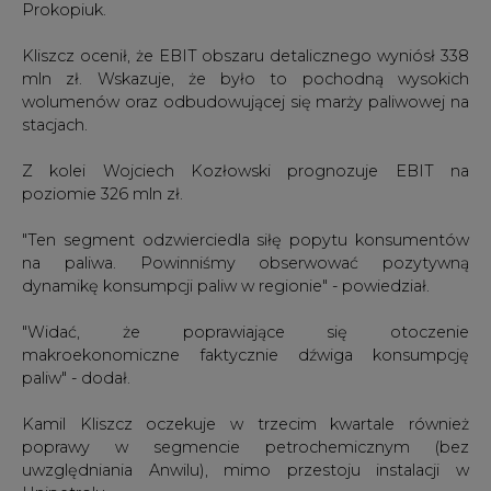
Prokopiuk.
Kliszcz ocenił, że EBIT obszaru detalicznego wyniósł 338
mln zł. Wskazuje, że było to pochodną wysokich
wolumenów oraz odbudowującej się marży paliwowej na
stacjach.
Z kolei Wojciech Kozłowski prognozuje EBIT na
poziomie 326 mln zł.
"Ten segment odzwierciedla siłę popytu konsumentów
na paliwa. Powinniśmy obserwować pozytywną
dynamikę konsumpcji paliw w regionie" - powiedział.
"Widać, że poprawiające się otoczenie
makroekonomiczne faktycznie dźwiga konsumpcję
paliw" - dodał.
Kamil Kliszcz oczekuje w trzecim kwartale również
poprawy w segmencie petrochemicznym (bez
uwzględniania Anwilu), mimo przestoju instalacji w