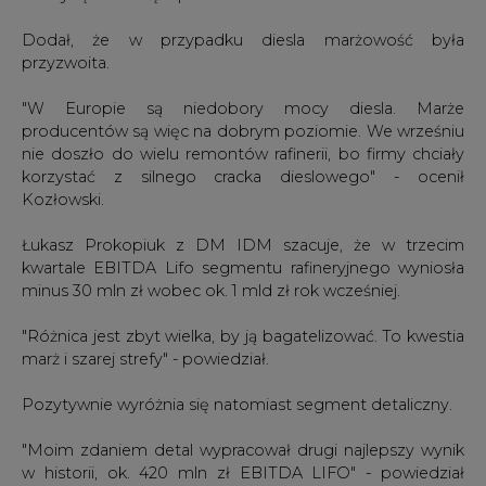
Dodał, że w przypadku diesla marżowość była
przyzwoita.
"W Europie są niedobory mocy diesla. Marże
producentów są więc na dobrym poziomie. We wrześniu
nie doszło do wielu remontów rafinerii, bo firmy chciały
korzystać z silnego cracka dieslowego" - ocenił
Kozłowski.
Łukasz Prokopiuk z DM IDM szacuje, że w trzecim
kwartale EBITDA Lifo segmentu rafineryjnego wyniosła
minus 30 mln zł wobec ok. 1 mld zł rok wcześniej.
"Różnica jest zbyt wielka, by ją bagatelizować. To kwestia
marż i szarej strefy" - powiedział.
Pozytywnie wyróżnia się natomiast segment detaliczny.
"Moim zdaniem detal wypracował drugi najlepszy wynik
w historii, ok. 420 mln zł EBITDA LIFO" - powiedział