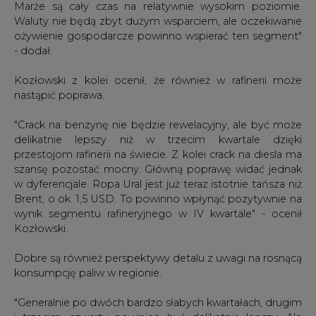
Marże są cały czas na relatywnie wysokim poziomie.
Waluty nie będą zbyt dużym wsparciem, ale oczekiwanie
ożywienie gospodarcze powinno wspierać ten segment"
- dodał.
Kozłowski z kolei ocenił, że również w rafinerii może
nastąpić poprawa.
"Crack na benzynę nie będzie rewelacyjny, ale być może
delikatnie lepszy niż w trzecim kwartale dzięki
przestojom rafinerii na świecie. Z kolei crack na diesla ma
szansę pozostać mocny. Główną poprawę widać jednak
w dyferencjale. Ropa Ural jest już teraz istotnie tańsza niż
Brent, o ok. 1,5 USD. To powinno wpłynąć pozytywnie na
wynik segmentu rafineryjnego w IV kwartale" - ocenił
Kozłowski.
Dobre są również perspektywy detalu z uwagi na rosnącą
konsumpcję paliw w regionie.
"Generalnie po dwóch bardzo słabych kwartałach, drugim