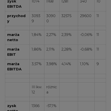
zysk
1074
1168
1281
340
10
EBITDA
przychod
3093
3090
32575
29600
11
y
9
0
marża
1,84%
2,27%
2,39%
-0,06%
11
netto
marża
1,86%
2,11%
2,28%
-0,68%
11
EBIT
marża
3,57%
3,98%
4,14%
1,10%
9
EBITDA
III kw.
różnic
12
a
zysk
1366
-57,1%
netto