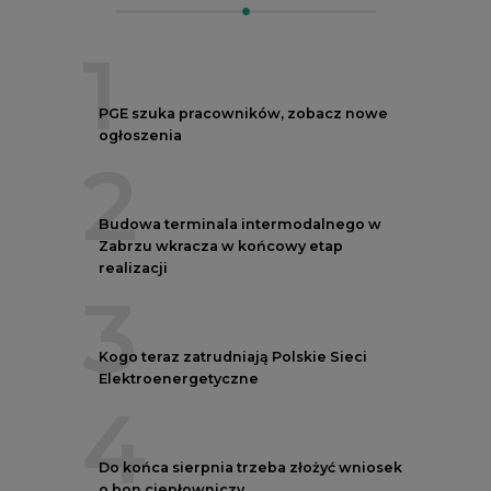
1
PGE szuka pracowników, zobacz nowe
ogłoszenia
2
Budowa terminala intermodalnego w
Zabrzu wkracza w końcowy etap
realizacji
3
Kogo teraz zatrudniają Polskie Sieci
Elektroenergetyczne
4
Do końca sierpnia trzeba złożyć wniosek
o bon ciepłowniczy