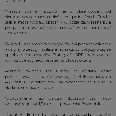
Unipetrolu.
"Naszym zdaniem pozwoli na to obserwowany od
sierpnia wzrost marż na olefinach i poliolefinach. Trochę
słabiej może wypaść obszar PTA, gdzie zauważalna była
presja na rentowność związana z wyższymi cenami ropy"
- powiedział.
W Anwilu obciążeniem dla wyników był ponadmiesięczny
awaryjny przestój instalacji amoniaku, co połączyło się ze
spadkiem cen nawozów. Dlatego DI BRE spodziewa się
wyniku operacyjnego segmentu bliskiego zeru.
Analitycy zwracają też uwagę na dodatni efekt
przeszacowania zapasów (według DI BRE wyniesie on
450 mln zł), a także zyski na przeszacowaniu długu i
dodatnie różnice kursowe.
"Spodziewamy się bardzo dobrego cash flow
operacyjnego, ok. 1,5 mld zł" - powiedział Prokopiuk.
Dodał, że dług netto, uwzględniając sprzedaż zapasów