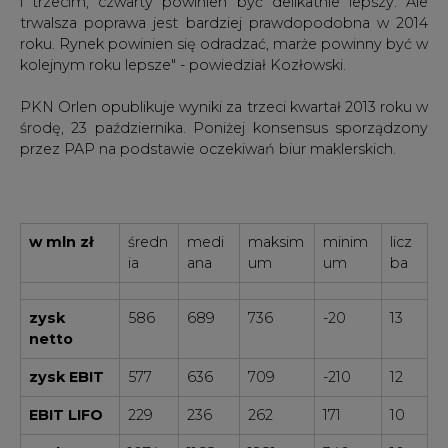
i trzecim, czwarty powinien być delikatnie lepszy. Ale
trwalsza poprawa jest bardziej prawdopodobna w 2014
roku. Rynek powinien się odradzać, marże powinny być w
kolejnym roku lepsze" - powiedział Kozłowski.
PKN Orlen opublikuje wyniki za trzeci kwartał 2013 roku w
środę, 23 października. Poniżej konsensus sporządzony
przez PAP na podstawie oczekiwań biur maklerskich.
w mln zł
średn
medi
maksim
minim
licz
ia
ana
um
um
ba
zysk
586
689
736
-20
13
netto
zysk EBIT
577
636
709
-210
12
EBIT LIFO
229
236
262
171
10