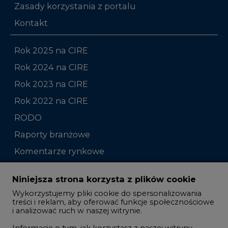
Zasady korzystania z portalu
Kontakt
Rok 2025 na CIRE
Rok 2024 na CIRE
Rok 2023 na CIRE
Rok 2022 na CIRE
RODO
Raporty branżowe
Komentarze rynkowe
Zmiany kadrowe na rynku
Niniejsza strona korzysta z plików cookie
Wykorzystujemy pliki cookie do spersonalizowania
Studio CIRE
treści i reklam, aby oferować funkcje społecznościowe
i analizować ruch w naszej witrynie.
Rozmowy o energetyce
Informacje o tym, jak korzystasz z naszej witryny,