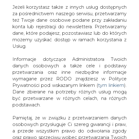
Jeżeli korzystasz także z innych usług dostępnych
za pośrednictwem naszego serwisu, przetwarzamy
też Twoje dane osobowe podane przy zakładaniu
konta lub rejestracji do newslettera. Przetwarzamy
Strona główna
/
RYNEK PALIW
/
Analitycy: segment
dane, które podajesz, pozostawiasz lub do których
rafineryjny obciąży wyniki Orlenu za trzeci kwartał
możemy uzyskać dostęp w ramach korzystania z
Usług.
2013-10-22 00:00
drukuj
Informacje dotyczące Administratora Twoich
skomentuj
danych osobowych a także cele i podstawy
udostępnij
:
przetwarzania oraz inne niezbędne informacje
wymagane przez RODO znajdziesz w Polityce
Prywatności pod wskazanym linkiem (
tym linkiem
).
Dane zbierane na potrzeby różnych usług mogą
Analitycy: segment rafineryjny
być przetwarzane w różnych celach, na różnych
obciąży wyniki Orlenu za trzeci
podstawach.
kwartał
Pamiętaj, że w związku z przetwarzaniem danych
osobowych przysługuje Ci szereg gwarancji i praw,
a przede wszystkim prawo do odwołania zgody
oraz prawo sprzeciwu wobec przetwarzania Twoich