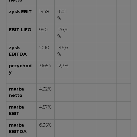
zysk EBIT
1448
-60,1
%
EBIT LIFO
990
-76,9
%
zysk
2010
-46,6
EBITDA
%
przychod
31654
-2,3%
y
marża
4,32%
netto
marża
4,57%
EBIT
marża
6,35%
EBITDA