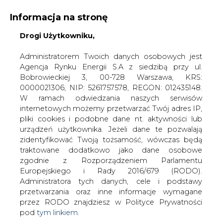
Informacja na stronę
Drogi Użytkowniku,
KONTAKT:
REDAKCJA@CIRE.PL
WYDAWCA PORTALU:
Administratorem Twoich danych osobowych jest
Agencja Rynku Energii S.A z siedzibą przy ul.
A
A
A
WIELKOŚĆ TEKSTU
WYSOKI KONTRAST
Bobrowieckiej 3, 00-728 Warszawa, KRS:
0000021306, NIP: 5261757578, REGON: 012435148.
ZALOGUJ SIĘ
W ramach odwiedzania naszych serwisów
internetowych możemy przetwarzać Twój adres IP,
pliki cookies i podobne dane nt. aktywności lub
urządzeń użytkownika. Jeżeli dane te pozwalają
zidentyfikować Twoją tożsamość, wówczas będą
traktowane dodatkowo jako dane osobowe
zgodnie z Rozporządzeniem Parlamentu
Europejskiego i Rady 2016/679 (RODO).
Administratora tych danych, cele i podstawy
przetwarzania oraz inne informacje wymagane
przez RODO znajdziesz w Polityce Prywatności
pod
tym linkiem.
WŁĄCZ CIRE.TV