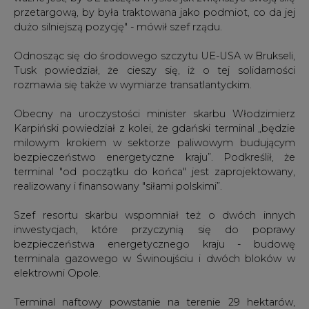
przetargową, by była traktowana jako podmiot, co da jej
dużo silniejszą pozycję" - mówił szef rządu.
Odnosząc się do środowego szczytu UE-USA w Brukseli,
Tusk powiedział, że cieszy się, iż o tej solidarności
rozmawia się także w wymiarze transatlantyckim.
Obecny na uroczystości minister skarbu Włodzimierz
Karpiński powiedział z kolei, że gdański terminal „będzie
milowym krokiem w sektorze paliwowym budującym
bezpieczeństwo energetyczne kraju”. Podkreślił, że
terminal "od początku do końca" jest zaprojektowany,
realizowany i finansowany "siłami polskimi”.
Szef resortu skarbu wspomniał też o dwóch innych
inwestycjach, które przyczynią się do poprawy
bezpieczeństwa energetycznego kraju - budowę
terminala gazowego w Świnoujściu i dwóch bloków w
elektrowni Opole.
Terminal naftowy powstanie na terenie 29 hektarów,