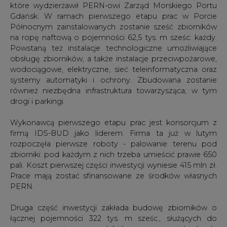
które wydzierżawił PERN-owi Zarząd Morskiego Portu
Gdańsk. W ramach pierwszego etapu prac w Porcie
Północnym zainstalowanych zostanie sześć zbiorników
na ropę naftową o pojemności 62,5 tys. m sześc. każdy.
Powstaną też instalacje technologiczne umożliwiające
obsługę zbiorników, a także instalacje przeciwpożarowe,
wodociągowe, elektryczne, sieć teleinformatyczna oraz
systemy automatyki i ochrony. Zbudowana zostanie
również niezbędna infrastruktura towarzysząca, w tym
drogi i parkingi.
Wykonawcą pierwszego etapu prac jest konsorcjum z
firmą IDS-BUD jako liderem. Firma ta już w lutym
rozpoczęła pierwsze roboty - palowanie terenu pod
zbiorniki: pod każdym z nich trzeba umieścić prawie 650
pali. Koszt pierwszej części inwestycji wyniesie 415 mln zł.
Prace mają zostać sfinansowane ze środków własnych
PERN.
Druga część inwestycji zakłada budowę zbiorników o
łącznej pojemności 322 tys. m sześc., służących do