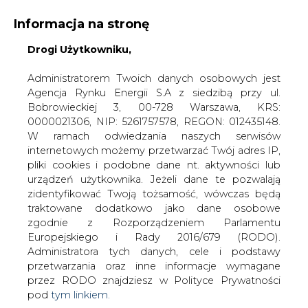
Informacja na stronę
Drogi Użytkowniku,
KONTAKT:
REDAKCJA@CIRE.PL
WYDAWCA PORTALU:
Administratorem Twoich danych osobowych jest
Agencja Rynku Energii S.A z siedzibą przy ul.
A
A
A
WIELKOŚĆ TEKSTU
WYSOKI KONTRAST
Bobrowieckiej 3, 00-728 Warszawa, KRS:
0000021306, NIP: 5261757578, REGON: 012435148.
ZALOGUJ SIĘ
W ramach odwiedzania naszych serwisów
internetowych możemy przetwarzać Twój adres IP,
pliki cookies i podobne dane nt. aktywności lub
urządzeń użytkownika. Jeżeli dane te pozwalają
zidentyfikować Twoją tożsamość, wówczas będą
traktowane dodatkowo jako dane osobowe
zgodnie z Rozporządzeniem Parlamentu
Europejskiego i Rady 2016/679 (RODO).
Administratora tych danych, cele i podstawy
przetwarzania oraz inne informacje wymagane
przez RODO znajdziesz w Polityce Prywatności
pod
tym linkiem.
WŁĄCZ CIRE.TV