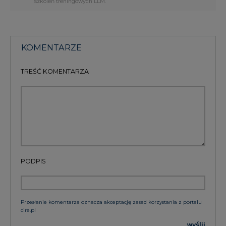
szkoleń treningowych LLM.
KOMENTARZE
TREŚĆ KOMENTARZA
PODPIS
Przesłanie komentarza oznacza akceptację zasad korzystania z portalu
cire.pl
wyślij