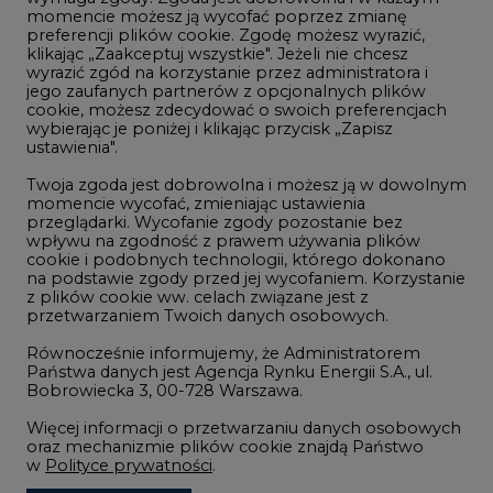
momencie możesz ją wycofać poprzez zmianę
Telekomunikacja i IT
preferencji plików cookie. Zgodę możesz wyrazić,
klikając „Zaakceptuj wszystkie". Jeżeli nie chcesz
Handel emisjami CO2
wyrazić zgód na korzystanie przez administratora i
Wodór
jego zaufanych partnerów z opcjonalnych plików
cookie, możesz zdecydować o swoich preferencjach
Górnictwo
wybierając je poniżej i klikając przycisk „Zapisz
ustawienia".
Zmiany klimatyczne
Twoja zgoda jest dobrowolna i możesz ją w dowolnym
momencie wycofać, zmieniając ustawienia
przeglądarki. Wycofanie zgody pozostanie bez
Atom
wpływu na zgodność z prawem używania plików
Fotowoltaika
cookie i podobnych technologii, którego dokonano
na podstawie zgody przed jej wycofaniem. Korzystanie
Offshore wind
z plików cookie ww. celach związane jest z
przetwarzaniem Twoich danych osobowych.
Magazyny energii
Równocześnie informujemy, że Administratorem
Zielone samorządy
Państwa danych jest Agencja Rynku Energii S.A., ul.
Bobrowiecka 3, 00-728 Warszawa.
Zielona gospodarka
Więcej informacji o przetwarzaniu danych osobowych
oraz mechanizmie plików cookie znajdą Państwo
w
Polityce prywatności
.