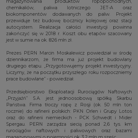
magazynowania produktów ropopochodnych,
chemikaliów, paliwa lotniczego JET-A oraz
biokomponentów dodawanych do paliw. Projekt
przewiduje też budowę bocznicy kolejowej oraz stacji
autocystern. Realizacja całości inwestycji powinna
zakończyć się w 2018 r. Koszt obu etapów szacowany
jest w sumie na ok. 826 mln zł.
Prezes PERN Marcin Moskalewicz powiedział w środę
dziennikarzom, że firma ma już projekt budowlany
drugiego etapu. „Przygotowujemy projekt inwestycyjny.
Liczymy, że na początku przyszłego roku rozpoczniemy
prace budowlane” - powiedział.
Przedsiębiorstwo Eksploatacji Rurociągów Naftowych
„Przyjaźń” S.A. jest jednoosobową spółką Skarbu
Państwa. Firma tłoczy ropę z Rosji (ok. 50 mln ton
rocznie) do rafinerii polskich: PKN Orlen i Grupy Lotos
oraz do rafinerii niemieckich - PCK Schwedt i Mider
Spergau. PERN zarządza siecią ponad 2,6 tys. km
rurociągów naftowych i paliwowych oraz bazami
magazynowymi o pojemności ok. 3,2 mln m sześc.