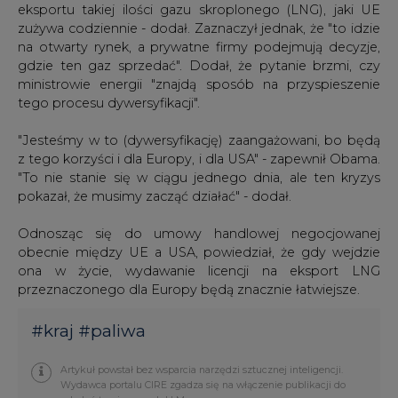
eksportu takiej ilości gazu skroplonego (LNG), jaki UE
zużywa codziennie - dodał. Zaznaczył jednak, że "to idzie
na otwarty rynek, a prywatne firmy podejmują decyzje,
gdzie ten gaz sprzedać". Dodał, że pytanie brzmi, czy
ministrowie energii "znajdą sposób na przyspieszenie
tego procesu dywersyfikacji".
"Jesteśmy w to (dywersyfikację) zaangażowani, bo będą
z tego korzyści i dla Europy, i dla USA" - zapewnił Obama.
"To nie stanie się w ciągu jednego dnia, ale ten kryzys
pokazał, że musimy zacząć działać" - dodał.
Odnosząc się do umowy handlowej negocjowanej
obecnie między UE a USA, powiedział, że gdy wejdzie
ona w życie, wydawanie licencji na eksport LNG
przeznaczonego dla Europy będą znacznie łatwiejsze.
#
kraj
#
paliwa
Artykuł powstał bez wsparcia narzędzi sztucznej inteligencji.
Wydawca portalu CIRE zgadza się na włączenie publikacji do