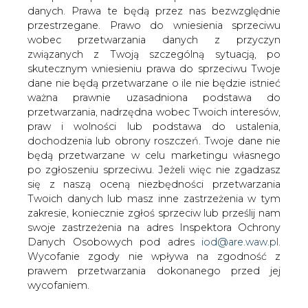
danych. Prawa te będą przez nas bezwzględnie
Europejska solidarność jest
przestrzegane. Prawo do wniesienia sprzeciwu
najważniejsza dla niezależności
wobec przetwarzania danych z przyczyn
energetycznej UE - powiedział w środę
związanych z Twoją szczególną sytuacją, po
w Gdańsku premier Donald Tusk. Cieszę
skutecznym wniesieniu prawa do sprzeciwu Twoje
się, że o tej solidarności rozmawiamy
dane nie będą przetwarzane o ile nie będzie istnieć
także w wymiarze transatlantyckim -
ważna prawnie uzasadniona podstawa do
dodał, nawiązując do szczytu UE-USA w
przetwarzania, nadrzędna wobec Twoich interesów,
Brukseli.
praw i wolności lub podstawa do ustalenia,
dochodzenia lub obrony roszczeń. Twoje dane nie
Tusk brał udział w uroczystości wmurowania kamienia
będą przetwarzane w celu marketingu własnego
węgielnego pod budowę nowego terminala naftowego
po zgłoszeniu sprzeciwu. Jeżeli więc nie zgadzasz
w Gdańsku, powstającego dla państwowej spółki PERN.
się z naszą oceną niezbędności przetwarzania
Terminal ze zbiornikami o planowanej pojemności 697
Twoich danych lub masz inne zastrzeżenia w tym
tys. m sześc. powstaje w gdańskim Porcie Północnym i
zakresie, koniecznie zgłoś sprzeciw lub prześlij nam
będzie przeznaczony m.in. do przeładunku i składowania
swoje zastrzeżenia na adres Inspektora Ochrony
ropy oraz paliw. Jest to pierwsza tego typu inwestycja w
Danych Osobowych pod adres
iod@are.waw.pl
.
Polsce.
Wycofanie zgody nie wpływa na zgodność z
prawem przetwarzania dokonanego przed jej
Szef rządu podkreślał, że terminal jest jedną z podstaw
wycofaniem.
systemu, który zapewni bezpieczeństwo energetyczne