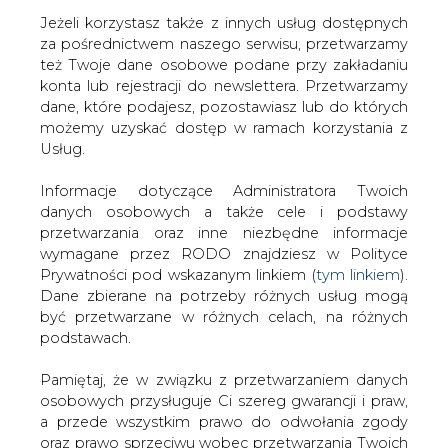
Jeżeli korzystasz także z innych usług dostępnych
za pośrednictwem naszego serwisu, przetwarzamy
też Twoje dane osobowe podane przy zakładaniu
konta lub rejestracji do newslettera. Przetwarzamy
Strona główna
/
RYNEK PALIW
/
Premier: naftoport
dane, które podajesz, pozostawiasz lub do których
zwiększy bezpieczeństwo Polski
możemy uzyskać dostęp w ramach korzystania z
Usług.
2014-03-26 00:00
drukuj
Informacje dotyczące Administratora Twoich
skomentuj
danych osobowych a także cele i podstawy
udostępnij
:
przetwarzania oraz inne niezbędne informacje
wymagane przez RODO znajdziesz w Polityce
Prywatności pod wskazanym linkiem (
tym linkiem
).
Dane zbierane na potrzeby różnych usług mogą
Premier: naftoport zwiększy
być przetwarzane w różnych celach, na różnych
bezpieczeństwo Polski
podstawach.
Pamiętaj, że w związku z przetwarzaniem danych
osobowych przysługuje Ci szereg gwarancji i praw,
a przede wszystkim prawo do odwołania zgody
oraz prawo sprzeciwu wobec przetwarzania Twoich