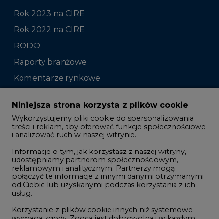
Rok 2023 na CIRE
Rok 2022 na CIRE
RODO
Raporty branżowe
Komentarze rynkowe
Zmiany kadrowe na rynku
Niniejsza strona korzysta z plików cookie
Wykorzystujemy pliki cookie do spersonalizowania
Studio CIRE
treści i reklam, aby oferować funkcje społecznościowe
i analizować ruch w naszej witrynie.
Rozmowy o energetyce
Informacje o tym, jak korzystasz z naszej witryny,
Gospodarka
udostępniamy partnerom społecznościowym,
reklamowym i analitycznym. Partnerzy mogą
Geopolityka
połączyć te informacje z innymi danymi otrzymanymi
LTE450
od Ciebie lub uzyskanymi podczas korzystania z ich
usług.
Korzystanie z plików cookie innych niż systemowe
Innowacje i AI
wymaga zgody. Zgoda jest dobrowolna i w każdym