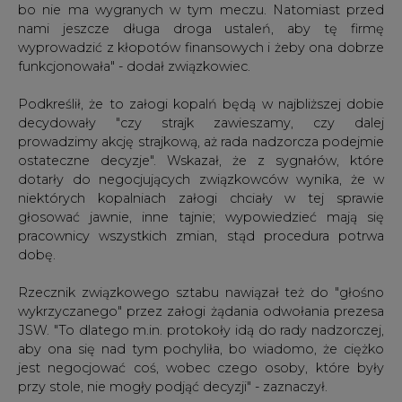
bo nie ma wygranych w tym meczu. Natomiast przed
nami jeszcze długa droga ustaleń, aby tę firmę
wyprowadzić z kłopotów finansowych i żeby ona dobrze
funkcjonowała" - dodał związkowiec.
Podkreślił, że to załogi kopalń będą w najbliższej dobie
decydowały "czy strajk zawieszamy, czy dalej
prowadzimy akcję strajkową, aż rada nadzorcza podejmie
ostateczne decyzje". Wskazał, że z sygnałów, które
dotarły do negocjujących związkowców wynika, że w
niektórych kopalniach załogi chciały w tej sprawie
głosować jawnie, inne tajnie; wypowiedzieć mają się
pracownicy wszystkich zmian, stąd procedura potrwa
dobę.
Rzecznik związkowego sztabu nawiązał też do "głośno
wykrzyczanego" przez załogi żądania odwołania prezesa
JSW. "To dlatego m.in. protokoły idą do rady nadzorczej,
aby ona się nad tym pochyliła, bo wiadomo, że ciężko
jest negocjować coś, wobec czego osoby, które były
przy stole, nie mogły podjąć decyzji" - zaznaczył.