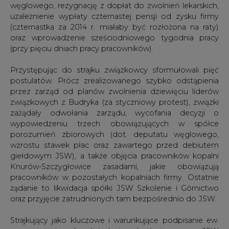
węglowego, rezygnację z dopłat do zwolnień lekarskich,
uzależnienie wypłaty czternastej pensji od zysku firmy
(czternastka za 2014 r. miałaby być rozłożona na raty)
oraz wprowadzenie sześciodniowego tygodnia pracy
(przy pięciu dniach pracy pracowników).
Przystępując do strajku związkowcy sformułowali pięć
postulatów. Prócz zrealizowanego szybko odstąpienia
przez zarząd od planów zwolnienia dziewięciu liderów
związkowych z Budryka (za styczniowy protest), związki
zażądały odwołania zarządu, wycofania decyzji o
wypowiedzeniu trzech obowiązujących w spółce
porozumień zbiorowych (dot. deputatu węglowego,
wzrostu stawek płac oraz zawartego przed debiutem
giełdowym JSW), a także objęcia pracowników kopalni
Knurów-Szczygłowice zasadami, jakie obowiązują
pracowników w pozostałych kopalniach firmy. Ostatnie
żądanie to likwidacja spółki JSW Szkolenie i Górnictwo
oraz przyjęcie zatrudnionych tam bezpośrednio do JSW.
Strajkujący jako kluczowe i warunkujące podpisanie ew.