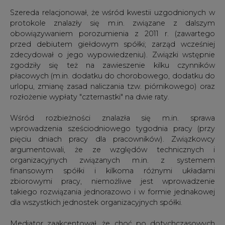
Szereda relacjonował, że wśród kwestii uzgodnionych w
protokole znalazły się m.in. związane z dalszym
obowiązywaniem porozumienia z 2011 r. (zawartego
przed debiutem giełdowym spółki; zarząd wcześniej
zdecydował o jego wypowiedzeniu). Związki wstępnie
zgodziły się też na zawieszenie kilku czynników
płacowych (m.in. dodatku do chorobowego, dodatku do
urlopu, zmianę zasad naliczania tzw. piórnikowego) oraz
rozłożenie wypłaty "czternastki" na dwie raty.
Wśród rozbieżności znalazła się m.in. sprawa
wprowadzenia sześciodniowego tygodnia pracy (przy
pięciu dniach pracy dla pracowników). Związkowcy
argumentowali, że ze względów technicznych i
organizacyjnych związanych m.in. z systemem
finansowym spółki i kilkoma różnymi układami
zbiorowymi pracy, niemożliwe jest wprowadzenie
takiego rozwiązania jednorazowo i w formie jednakowej
dla wszystkich jednostek organizacyjnych spółki.
Mediator zaakcentował, że choć po dotychczasowych