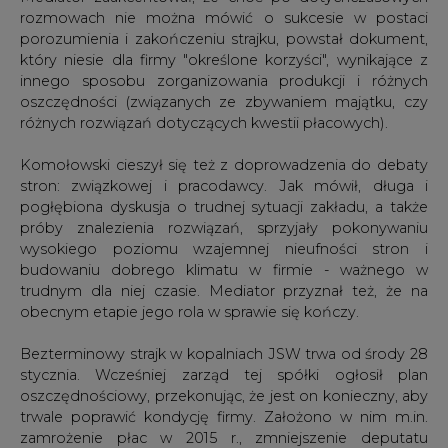
rozmowach nie można mówić o sukcesie w postaci
porozumienia i zakończeniu strajku, powstał dokument,
który niesie dla firmy "określone korzyści", wynikające z
innego sposobu zorganizowania produkcji i różnych
oszczędności (związanych ze zbywaniem majątku, czy
różnych rozwiązań dotyczących kwestii płacowych).
Komołowski cieszył się też z doprowadzenia do debaty
stron: związkowej i pracodawcy. Jak mówił, długa i
pogłębiona dyskusja o trudnej sytuacji zakładu, a także
próby znalezienia rozwiązań, sprzyjały pokonywaniu
wysokiego poziomu wzajemnej nieufności stron i
budowaniu dobrego klimatu w firmie - ważnego w
trudnym dla niej czasie. Mediator przyznał też, że na
obecnym etapie jego rola w sprawie się kończy.
Bezterminowy strajk w kopalniach JSW trwa od środy 28
stycznia. Wcześniej zarząd tej spółki ogłosił plan
oszczędnościowy, przekonując, że jest on konieczny, aby
trwale poprawić kondycję firmy. Założono w nim m.in.
zamrożenie płac w 2015 r., zmniejszenie deputatu