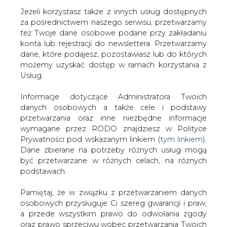
Jeżeli korzystasz także z innych usług dostępnych
za pośrednictwem naszego serwisu, przetwarzamy
też Twoje dane osobowe podane przy zakładaniu
konta lub rejestracji do newslettera. Przetwarzamy
Strona główna
/
RYNEK PALIW
/
Gotowy protokół
dane, które podajesz, pozostawiasz lub do których
uzgodnień i rozbieżności w JSW
możemy uzyskać dostęp w ramach korzystania z
Usług.
2015-02-06 00:00
drukuj
Informacje dotyczące Administratora Twoich
skomentuj
danych osobowych a także cele i podstawy
udostępnij
:
przetwarzania oraz inne niezbędne informacje
wymagane przez RODO znajdziesz w Polityce
Prywatności pod wskazanym linkiem (
tym linkiem
).
Dane zbierane na potrzeby różnych usług mogą
Gotowy protokół uzgodnień i
być przetwarzane w różnych celach, na różnych
rozbieżności w JSW
podstawach.
Pamiętaj, że w związku z przetwarzaniem danych
osobowych przysługuje Ci szereg gwarancji i praw,
a przede wszystkim prawo do odwołania zgody
oraz prawo sprzeciwu wobec przetwarzania Twoich