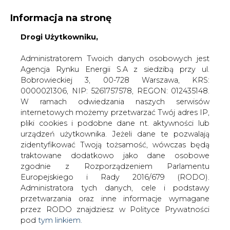
Informacja na stronę
Drogi Użytkowniku,
KONTAKT:
REDAKCJA@CIRE.PL
WYDAWCA PORTALU:
Administratorem Twoich danych osobowych jest
Agencja Rynku Energii S.A z siedzibą przy ul.
A
A
A
WIELKOŚĆ TEKSTU
WYSOKI KONTRAST
Bobrowieckiej 3, 00-728 Warszawa, KRS:
0000021306, NIP: 5261757578, REGON: 012435148.
ZALOGUJ SIĘ
W ramach odwiedzania naszych serwisów
internetowych możemy przetwarzać Twój adres IP,
pliki cookies i podobne dane nt. aktywności lub
urządzeń użytkownika. Jeżeli dane te pozwalają
zidentyfikować Twoją tożsamość, wówczas będą
traktowane dodatkowo jako dane osobowe
zgodnie z Rozporządzeniem Parlamentu
Europejskiego i Rady 2016/679 (RODO).
Administratora tych danych, cele i podstawy
przetwarzania oraz inne informacje wymagane
przez RODO znajdziesz w Polityce Prywatności
pod
tym linkiem.
WŁĄCZ CIRE.TV