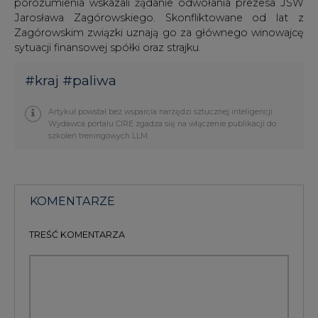
porozumienia wskazali żądanie odwołania prezesa JSW
Jarosława Zagórowskiego. Skonfliktowane od lat z
Zagórowskim związki uznają go za głównego winowajcę
sytuacji finansowej spółki oraz strajku.
#
kraj
#
paliwa
Artykuł powstał bez wsparcia narzędzi sztucznej inteligencji.
Wydawca portalu CIRE zgadza się na włączenie publikacji do
szkoleń treningowych LLM.
KOMENTARZE
TREŚĆ KOMENTARZA