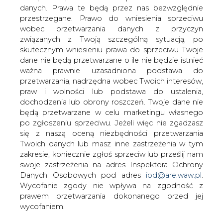
danych. Prawa te będą przez nas bezwzględnie
W dziesiątej dobie strajku w
przestrzegane. Prawo do wniesienia sprzeciwu
Jastrzębskiej Spółce Węglowej
wobec przetwarzania danych z przyczyn
związkowcy i zarząd spółki parafowali w
związanych z Twoją szczególną sytuacją, po
piątek rano protokół uzgodnień i
skutecznym wniesieniu prawa do sprzeciwu Twoje
rozbieżności. To efekt ostatniej,
dane nie będą przetwarzane o ile nie będzie istnieć
ponadpiętnastogodzinnej tury rozmów
ważna prawnie uzasadniona podstawa do
w siedzibie JSW. Nie oznacza to jeszcze
przetwarzania, nadrzędna wobec Twoich interesów,
końca strajku.
praw i wolności lub podstawa do ustalenia,
dochodzenia lub obrony roszczeń. Twoje dane nie
W dziesiątej dobie strajku w Jastrzębskiej Spółce
będą przetwarzane w celu marketingu własnego
Węglowej związkowcy i zarząd spółki parafowali w piątek
po zgłoszeniu sprzeciwu. Jeżeli więc nie zgadzasz
rano protokół uzgodnień i rozbieżności. To efekt
się z naszą oceną niezbędności przetwarzania
ostatniej, ponadpiętnastogodzinnej tury rozmów w
Twoich danych lub masz inne zastrzeżenia w tym
siedzibie JSW. Nie oznacza to jeszcze końca strajku.
zakresie, koniecznie zgłoś sprzeciw lub prześlij nam
swoje zastrzeżenia na adres Inspektora Ochrony
Jak poinformował w piątek rano rzecznik sztabu
Danych Osobowych pod adres
iod@are.waw.pl
.
protestacyjnego Piotr Szereda, w ciągu najbliższej doby
Wycofanie zgody nie wpływa na zgodność z
protokół (nazywany przez związki "niewielkim krokiem do
prawem przetwarzania dokonanego przed jej
przodu") będzie przedstawiany załogom kopalń. To one
wycofaniem.
mają zdecydować o ew. przerwaniu strajku lub jego