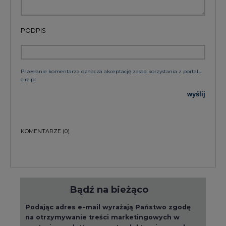
PODPIS
Przesłanie komentarza oznacza akceptację zasad korzystania z portalu
cire.pl
wyślij
KOMENTARZE
(0)
Bądź na bieżąco
Podając adres e-mail wyrażają Państwo zgodę
na otrzymywanie treści marketingowych w