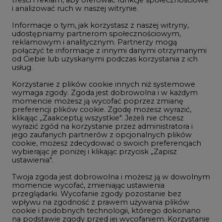
i analizować ruch w naszej witrynie.
Rozmowy o energetyce
Informacje o tym, jak korzystasz z naszej witryny,
Gospodarka
udostępniamy partnerom społecznościowym,
reklamowym i analitycznym. Partnerzy mogą
Geopolityka
połączyć te informacje z innymi danymi otrzymanymi
LTE450
od Ciebie lub uzyskanymi podczas korzystania z ich
usług.
Korzystanie z plików cookie innych niż systemowe
Innowacje i AI
wymaga zgody. Zgoda jest dobrowolna i w każdym
momencie możesz ją wycofać poprzez zmianę
Telekomunikacja i IT
preferencji plików cookie. Zgodę możesz wyrazić,
klikając „Zaakceptuj wszystkie". Jeżeli nie chcesz
Handel emisjami CO2
wyrazić zgód na korzystanie przez administratora i
Wodór
jego zaufanych partnerów z opcjonalnych plików
cookie, możesz zdecydować o swoich preferencjach
Górnictwo
wybierając je poniżej i klikając przycisk „Zapisz
ustawienia".
Zmiany klimatyczne
Twoja zgoda jest dobrowolna i możesz ją w dowolnym
momencie wycofać, zmieniając ustawienia
przeglądarki. Wycofanie zgody pozostanie bez
Atom
wpływu na zgodność z prawem używania plików
Fotowoltaika
cookie i podobnych technologii, którego dokonano
na podstawie zgody przed jej wycofaniem. Korzystanie