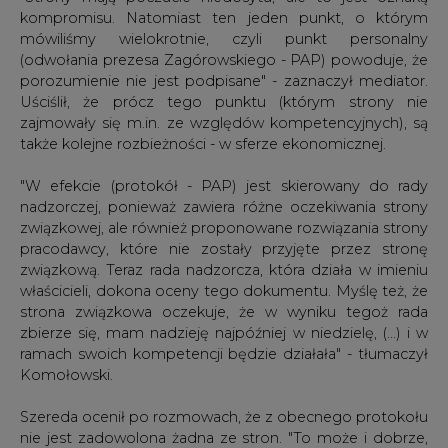
kompromisu. Natomiast ten jeden punkt, o którym
mówiliśmy wielokrotnie, czyli punkt personalny
(odwołania prezesa Zagórowskiego - PAP) powoduje, że
porozumienie nie jest podpisane" - zaznaczył mediator.
Uściślił, że prócz tego punktu (którym strony nie
zajmowały się m.in. ze względów kompetencyjnych), są
także kolejne rozbieżności - w sferze ekonomicznej.
"W efekcie (protokół - PAP) jest skierowany do rady
nadzorczej, ponieważ zawiera różne oczekiwania strony
związkowej, ale również proponowane rozwiązania strony
pracodawcy, które nie zostały przyjęte przez stronę
związkową. Teraz rada nadzorcza, która działa w imieniu
właścicieli, dokona oceny tego dokumentu. Myślę też, że
strona związkowa oczekuje, że w wyniku tegoż rada
zbierze się, mam nadzieję najpóźniej w niedzielę, (...) i w
ramach swoich kompetencji będzie działała" - tłumaczył
Komołowski.
Szereda ocenił po rozmowach, że z obecnego protokołu
nie jest zadowolona żadna ze stron. "To może i dobrze,