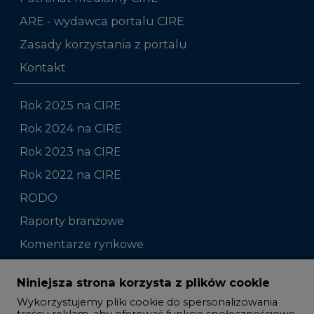
ARE - wydawca portalu CIRE
Zasady korzystania z portalu
Kontakt
Rok 2025 na CIRE
Rok 2024 na CIRE
Rok 2023 na CIRE
Rok 2022 na CIRE
RODO
Raporty branżowe
Komentarze rynkowe
Zmiany kadrowe na rynku
Niniejsza strona korzysta z plików cookie
Wykorzystujemy pliki cookie do spersonalizowania
Studio CIRE
treści i reklam, aby oferować funkcje społecznościowe