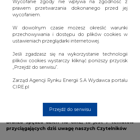
W dowolnym czasie możesz określić warunki
przechowywania i dostępu do plików cookies w
ustawieniach przeglądarki internetowej.
Ropa naftowa mocno drożenie po inwazji Rosji na
Ukrainę. W środę w ciągu dnia cena ropy Brent rosła
Jeśli zgadzasz się na wykorzystanie technologii
około 8 proc., dochodząc do poziomu 113 USD za
plików cookies wystarczy kliknąć poniższy przycisk
baryłkę.
„Przejdź do serwisu”.
Wiele krajów, w tym Stany Zjednoczone, Wielka Brytania
Zarząd Agencji Rynku Energii S.A Wydawca portalu
oraz Unia Europejska, wprowadziły szereg sankcji na
CIRE.pl
Rosję, żeby ukarać ją za atak na Ukrainę. Do tej pory
jednak nie wprowadzono zakazu importu z Rosji ropy
naftowej czy gazu ziemnego.
Przejdź do serwisu
Branża spędza dzień na CIRE, to jest 7 tematów
przyciągających dziś uwagę naszych Czytelników
1.
Wojna w Europie Wschodniej - reakcje rynków
aktualizowane godzina po godzinie