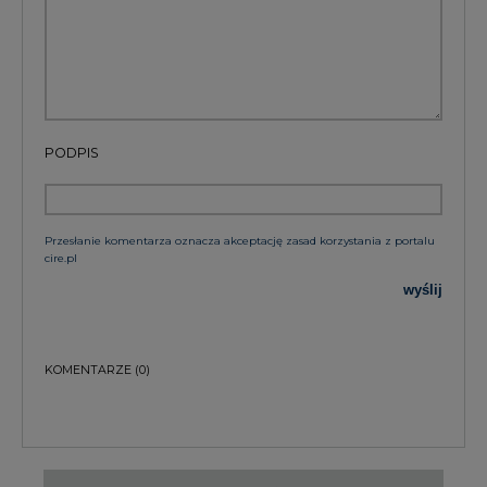
PODPIS
Przesłanie komentarza oznacza akceptację zasad korzystania z portalu
cire.pl
wyślij
KOMENTARZE
(0)
Bądź na bieżąco
Podając adres e-mail wyrażają Państwo zgodę
na otrzymywanie treści marketingowych w