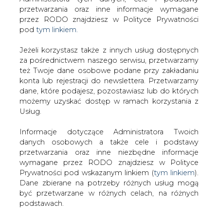
Strona główna
/
RYNEK PALIW
/
"Wszystkie opcje są na
Jeżeli korzystasz także z innych usług dostępnych
stole". Biden nie wyklucza zakazu importu ropy
za pośrednictwem naszego serwisu, przetwarzamy
naftowej z Rosji
też Twoje dane osobowe podane przy zakładaniu
konta lub rejestracji do newslettera. Przetwarzamy
2022-03-02 20:30
dane, które podajesz, pozostawiasz lub do których
drukuj
możemy uzyskać dostęp w ramach korzystania z
skomentuj
Usług.
udostępnij
:
Informacje dotyczące Administratora Twoich
danych osobowych a także cele i podstawy
przetwarzania oraz inne niezbędne informacje
wymagane przez RODO znajdziesz w Polityce
Prywatności pod wskazanym linkiem (
tym linkiem
).
Dane zbierane na potrzeby różnych usług mogą
być przetwarzane w różnych celach, na różnych
podstawach.
Pamiętaj, że w związku z przetwarzaniem danych
osobowych przysługuje Ci szereg gwarancji i praw,
a przede wszystkim prawo do odwołania zgody
"Wszystkie opcje są na stole".
oraz prawo sprzeciwu wobec przetwarzania Twoich
Biden nie wyklucza zakazu importu