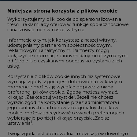
i analizować ruch w naszej witrynie.
Rozmowy o energetyce
Informacje o tym, jak korzystasz z naszej witryny,
Gospodarka
udostępniamy partnerom społecznościowym,
reklamowym i analitycznym. Partnerzy mogą
Geopolityka
połączyć te informacje z innymi danymi otrzymanymi
LTE450
od Ciebie lub uzyskanymi podczas korzystania z ich
usług.
Korzystanie z plików cookie innych niż systemowe
Innowacje i AI
wymaga zgody. Zgoda jest dobrowolna i w każdym
momencie możesz ją wycofać poprzez zmianę
Telekomunikacja i IT
preferencji plików cookie. Zgodę możesz wyrazić,
klikając „Zaakceptuj wszystkie". Jeżeli nie chcesz
Handel emisjami CO2
wyrazić zgód na korzystanie przez administratora i
Wodór
jego zaufanych partnerów z opcjonalnych plików
cookie, możesz zdecydować o swoich preferencjach
Górnictwo
wybierając je poniżej i klikając przycisk „Zapisz
ustawienia".
Zmiany klimatyczne
Twoja zgoda jest dobrowolna i możesz ją w dowolnym
momencie wycofać, zmieniając ustawienia
przeglądarki. Wycofanie zgody pozostanie bez
Atom
wpływu na zgodność z prawem używania plików
Fotowoltaika
cookie i podobnych technologii, którego dokonano
na podstawie zgody przed jej wycofaniem. Korzystanie