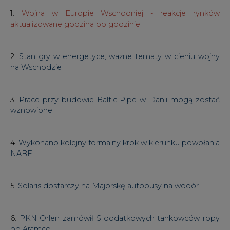
2.
Stan gry w energetyce, ważne tematy w cieniu wojny
na Wschodzie
3.
Prace przy budowie Baltic Pipe w Danii mogą zostać
wznowione
4.
Wykonano kolejny formalny krok w kierunku powołania
NABE
5.
Solaris dostarczy na Majorskę autobusy na wodór
6.
PKN Orlen zamówił 5 dodatkowych tankowców ropy
od Aramco
7. Czytelnicy CIRE dyskutują pod analizą -
Czy inwazja