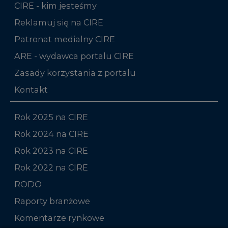
ARE - wydawca portalu CIRE
Zasady korzystania z portalu
Kontakt
Rok 2025 na CIRE
Rok 2024 na CIRE
Rok 2023 na CIRE
Rok 2022 na CIRE
RODO
Raporty branżowe
Komentarze rynkowe
Zmiany kadrowe na rynku
Niniejsza strona korzysta z plików cookie
Wykorzystujemy pliki cookie do spersonalizowania
Studio CIRE
treści i reklam, aby oferować funkcje społecznościowe