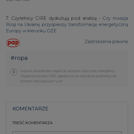
Rosji na Ukrainę przyśpieszy transformację energetyczną
Europy w kierunku OZE
Zastrzeżenia prawne
#
ropa
Artykuł powstał bez wsparcia narzędzi sztucznej inteligencji.
Wydawca portalu CIRE zgadza się na włączenie publikacji do
szkoleń treningowych LLM.
KOMENTARZE
TREŚĆ KOMENTARZA