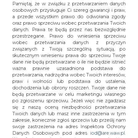
ropy naftowej z Rosji
danych. Prawa te będą przez nas bezwzględnie
przestrzegane. Prawo do wniesienia sprzeciwu
wobec przetwarzania danych z przyczyn
związanych z Twoją szczególną sytuacją, po
skutecznym wniesieniu prawa do sprzeciwu Twoje
dane nie będą przetwarzane o ile nie będzie istnieć
ważna prawnie uzasadniona podstawa do
Prezydent USA Joe Biden nie wyklucza
przetwarzania, nadrzędna wobec Twoich interesów,
praw i wolności lub podstawa do ustalenia,
możliwości wprowadzenia zakazu
dochodzenia lub obrony roszczeń. Twoje dane nie
importu ropy naftowej z Rosji.
będą przetwarzane w celu marketingu własnego
po zgłoszeniu sprzeciwu. Jeżeli więc nie zgadzasz
się z naszą oceną niezbędności przetwarzania
Twoich danych lub masz inne zastrzeżenia w tym
zakresie, koniecznie zgłoś sprzeciw lub prześlij nam
Prezydent Biden, pytany przez
swoje zastrzeżenia na adres Inspektora Ochrony
dziennikarzy przed odlotem do Wisconsin,
Danych Osobowych pod adres
iod@are.waw.pl
.
czy jest możliwe wprowadzenie zakazu
Wycofanie zgody nie wpływa na zgodność z
importu ropy naftowej z Rosji,
prawem przetwarzania dokonanego przed jej
odpowiedział:
wszystkie opcje są na stole
.
wycofaniem.