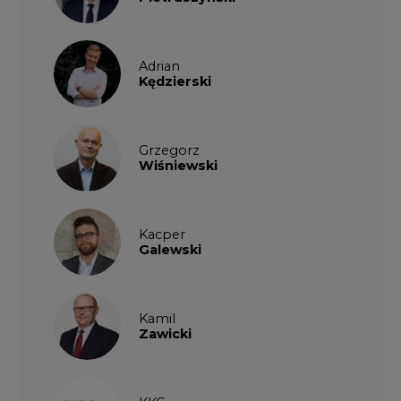
Kędzierski
Grzegorz
Wiśniewski
Kacper
Galewski
Kamil
Zawicki
KKG
Legal