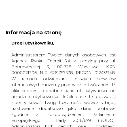
WYDAWCA PORTALU:
Informacja na stronę
A
A
A
WIELKOŚĆ TEKSTU
Drogi Użytkowniku,
WYSOKI KONTRAST
ZALOGUJ SIĘ
Administratorem Twoich danych osobowych jest
Agencja Rynku Energii S.A z siedzibą przy ul.
Bobrowieckiej 3, 00-728 Warszawa, KRS:
0000021306, NIP: 5261757578, REGON: 012435148.
W ramach odwiedzania naszych serwisów
internetowych możemy przetwarzać Twój adres IP,
pliki cookies i podobne dane nt. aktywności lub
urządzeń użytkownika. Jeżeli dane te pozwalają
zidentyfikować Twoją tożsamość, wówczas będą
traktowane dodatkowo jako dane osobowe
zgodnie z Rozporządzeniem Parlamentu
Europejskiego i Rady 2016/679 (RODO).
WŁĄCZ CIRE.TV
Administratora tych danych, cele i podstawy
przetwarzania oraz inne informacje wymagane
przez RODO znajdziesz w Polityce Prywatności
pod
tym linkiem.