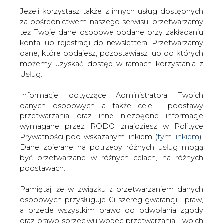
Jeżeli korzystasz także z innych usług dostępnych
za pośrednictwem naszego serwisu, przetwarzamy
też Twoje dane osobowe podane przy zakładaniu
konta lub rejestracji do newslettera. Przetwarzamy
Strona główna
/
RYNEK PALIW
/
Chorwacja przegrywa
dane, które podajesz, pozostawiasz lub do których
sprawę sądową z MOL
możemy uzyskać dostęp w ramach korzystania z
Usług.
Redakcja
CIRE.PL
2022-07-08 08:30
Informacje dotyczące Administratora Twoich
drukuj
danych osobowych a także cele i podstawy
skomentuj
przetwarzania oraz inne niezbędne informacje
udostępnij
:
wymagane przez RODO znajdziesz w Polityce
Prywatności pod wskazanym linkiem (
tym linkiem
).
Dane zbierane na potrzeby różnych usług mogą
być przetwarzane w różnych celach, na różnych
podstawach.
Pamiętaj, że w związku z przetwarzaniem danych
osobowych przysługuje Ci szereg gwarancji i praw,
a przede wszystkim prawo do odwołania zgody
oraz prawo sprzeciwu wobec przetwarzania Twoich