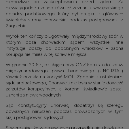
niemożliwe do zaakceptowania przed sądem. Za
niewiarygodne uznano również zeznania szwajcarskiego
doradcy podatkowego, który był drugim z głównych
świadków strony chorwackiej podczas postępowania z
Zagrzebiu.
Wyrok ten kończy długotrwały, międzynarodowy spór, w
którym poza chorwackim sądem, wszystkie inne
instytucje doszły do podobnych wniosków – żadna
korupcja nie miała w tej sprawie miejsca.
W grudniu 2016 r., działająca przy ONZ komisja do spraw
międzynarodowego prawa handlowego (UNCIRTAL)
również orzekła na korzyść MOL. Zgodnie z ustaleniami
sądu arbitrażowego, Chorwacja nie była w stanie dowieźć
zarzutów korupcyjnych, a koronni świadkowie zostali
uznani za niewiarygodnych.
Sąd Konstytucyjny Chorwacji dopatrzył się szeregu
poważnych naruszeń podczas prowadzonych w tym
kraju postępowań sądowych.
Stwierdzając, że w omawianym przypadku nie doszło do