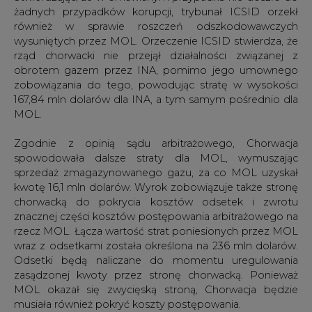
żadnych przypadków korupcji, trybunał ICSID orzekł
również w sprawie roszczeń odszkodowawczych
wysuniętych przez MOL. Orzeczenie ICSID stwierdza, że
rząd chorwacki nie przejął działalności związanej z
obrotem gazem przez INA, pomimo jego umownego
zobowiązania do tego, powodując stratę w wysokości
167,84 mln dolarów dla INA, a tym samym pośrednio dla
MOL.
Zgodnie z opinią sądu arbitrażowego, Chorwacja
spowodowała dalsze straty dla MOL, wymuszając
sprzedaż zmagazynowanego gazu, za co MOL uzyskał
kwotę 16,1 mln dolarów. Wyrok zobowiązuje także stronę
chorwacką do pokrycia kosztów odsetek i zwrotu
znacznej części kosztów postępowania arbitrażowego na
rzecz MOL. Łącza wartość strat poniesionych przez MOL
wraz z odsetkami została określona na 236 mln dolarów.
Odsetki będą naliczane do momentu uregulowania
zasądzonej kwoty przez stronę chorwacką. Ponieważ
MOL okazał się zwycięską stroną, Chorwacja będzie
musiała również pokryć koszty postępowania.