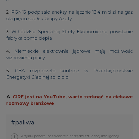
2.
PGNiG podpisało aneksy na łącznie 13,4 mld zł na gaz
dla pięciu spółek Grupy Azoty
3.
W Łódzkiej Specjalnej Strefy Ekonomicznej powstanie
fabryka pomp ciepła
4.
Niemieckie elektrownie jądrowe mają możliwość
wznowienia pracy
5.
CBA rozpoczęło kontrolę w Przedsiębiorstwie
Energetyki Cieplnej sp. z o.o.
🔺
CIRE jest na YouTube, warto zerknąć na ciekawe
rozmowy branżowe
#
paliwa
Artykuł powstał bez wsparcia narzędzi sztucznej inteligencji.