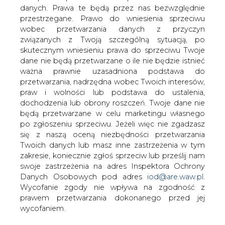
danych. Prawa te będą przez nas bezwzględnie
przestrzegane. Prawo do wniesienia sprzeciwu
Chorwacja przegrywa sprawę
wobec przetwarzania danych z przyczyn
sądową z MOL
związanych z Twoją szczególną sytuacją, po
skutecznym wniesieniu prawa do sprzeciwu Twoje
dane nie będą przetwarzane o ile nie będzie istnieć
ważna prawnie uzasadniona podstawa do
przetwarzania, nadrzędna wobec Twoich interesów,
praw i wolności lub podstawa do ustalenia,
dochodzenia lub obrony roszczeń. Twoje dane nie
Międzynarodowe Centrum
będą przetwarzane w celu marketingu własnego
Rozstrzygania Sporów Inwestycyjnych
po zgłoszeniu sprzeciwu. Jeżeli więc nie zgadzasz
(ICSID), podlegający Bankowi
się z naszą oceną niezbędności przetwarzania
Światowemu sąd arbitrażowy z siedzibą
Twoich danych lub masz inne zastrzeżenia w tym
w Waszyngtonie, wydało ostateczne
zakresie, koniecznie zgłoś sprzeciw lub prześlij nam
orzeczenie w sporze pomiędzy
swoje zastrzeżenia na adres Inspektora Ochrony
Danych Osobowych pod adres
iod@are.waw.pl
.
węgierskim koncernem MOL, a
Wycofanie zgody nie wpływa na zgodność z
Republiką Chorwacji. W toczącym się od
prawem przetwarzania dokonanego przed jej
2013 r. postępowaniu, na rzecz
wycofaniem.
węgierskiej spółki zasądzono
zadośćuczynienie w wysokości ponad