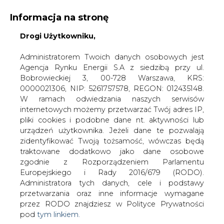
Informacja na stronę
Drogi Użytkowniku,
KONTAKT:
REDAKCJA@CIRE.PL
WYDAWCA PORTALU:
Administratorem Twoich danych osobowych jest
Agencja Rynku Energii S.A z siedzibą przy ul.
A
A
A
WIELKOŚĆ TEKSTU
WYSOKI KONTRAST
Bobrowieckiej 3, 00-728 Warszawa, KRS:
0000021306, NIP: 5261757578, REGON: 012435148.
ZALOGUJ SIĘ
W ramach odwiedzania naszych serwisów
internetowych możemy przetwarzać Twój adres IP,
pliki cookies i podobne dane nt. aktywności lub
urządzeń użytkownika. Jeżeli dane te pozwalają
zidentyfikować Twoją tożsamość, wówczas będą
traktowane dodatkowo jako dane osobowe
zgodnie z Rozporządzeniem Parlamentu
Europejskiego i Rady 2016/679 (RODO).
Administratora tych danych, cele i podstawy
przetwarzania oraz inne informacje wymagane
przez RODO znajdziesz w Polityce Prywatności
pod
tym linkiem.
WŁĄCZ CIRE.TV