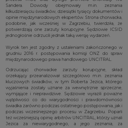
Sandera. Dowody obejmowały m.in. zeznania
kilkudziesięciu świadków, dziesiątki tysięcy dokumentów i
opinie międzynarodowych ekspertów. Strona chorwacka,
podobnie, jak wcześniej w Zagrzebiu, twierdziła, że
potwierdzają one zarzuty korupcyjne. Sędziowie ICSID
jednogłośnie odrzucili jednak taką wersję wydarzeń.
Wyrok ten jest zgodny z ustaleniami zakończonego w
grudniu 2016 r. postępowania komisji ONZ do spraw
międzynarodowego prawa handlowego UNCITRAL.
Odrzucając chorwackie zarzuty korupcyjne, skład
orzekający przeanalizował szczegółowo m.in. zeznania
kluczowych świadków, w tym Roberta Jezica, którego
wyjaśnienia zostały uznane za wewnętrznie sprzeczne,
wymijające i nieprawdziwe. Sędziowie wyrazili poważne
wątpliwości co do wiarygodności i prawdomówności
świadka zarówno podczas ostatniego postępowania, jak i
podczas wcześniejszego procesu w Zagrzebiu. Poparli
też wcześniejszą opinię arbitrów UNCITRAL, którzy uznali
Jezica za niewiarygodnego, a jego zeznania, za