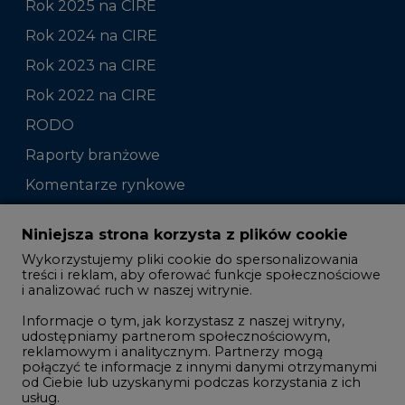
Rok 2025 na CIRE
Rok 2024 na CIRE
Rok 2023 na CIRE
Rok 2022 na CIRE
RODO
Raporty branżowe
Komentarze rynkowe
Zmiany kadrowe na rynku
Niniejsza strona korzysta z plików cookie
Wykorzystujemy pliki cookie do spersonalizowania
Studio CIRE
treści i reklam, aby oferować funkcje społecznościowe
i analizować ruch w naszej witrynie.
Rozmowy o energetyce
Informacje o tym, jak korzystasz z naszej witryny,
Gospodarka
udostępniamy partnerom społecznościowym,
reklamowym i analitycznym. Partnerzy mogą
Geopolityka
połączyć te informacje z innymi danymi otrzymanymi
LTE450
od Ciebie lub uzyskanymi podczas korzystania z ich
usług.