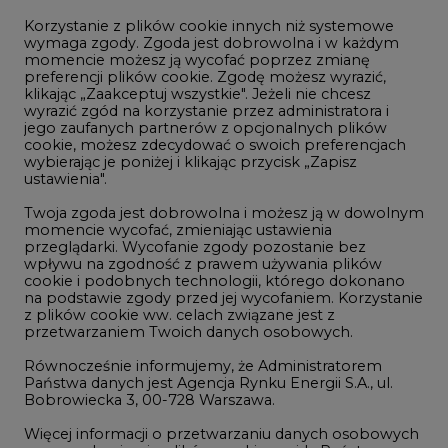
Korzystanie z plików cookie innych niż systemowe
Innowacje i AI
wymaga zgody. Zgoda jest dobrowolna i w każdym
momencie możesz ją wycofać poprzez zmianę
Telekomunikacja i IT
preferencji plików cookie. Zgodę możesz wyrazić,
klikając „Zaakceptuj wszystkie". Jeżeli nie chcesz
Handel emisjami CO2
wyrazić zgód na korzystanie przez administratora i
Wodór
jego zaufanych partnerów z opcjonalnych plików
cookie, możesz zdecydować o swoich preferencjach
Górnictwo
wybierając je poniżej i klikając przycisk „Zapisz
ustawienia".
Zmiany klimatyczne
Twoja zgoda jest dobrowolna i możesz ją w dowolnym
momencie wycofać, zmieniając ustawienia
przeglądarki. Wycofanie zgody pozostanie bez
Atom
wpływu na zgodność z prawem używania plików
Fotowoltaika
cookie i podobnych technologii, którego dokonano
na podstawie zgody przed jej wycofaniem. Korzystanie
Offshore wind
z plików cookie ww. celach związane jest z
przetwarzaniem Twoich danych osobowych.
Magazyny energii
Równocześnie informujemy, że Administratorem
Zielone samorządy
Państwa danych jest Agencja Rynku Energii S.A., ul.
Bobrowiecka 3, 00-728 Warszawa.
Zielona gospodarka
Więcej informacji o przetwarzaniu danych osobowych