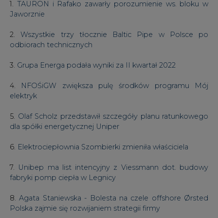
1.
TAURON i Rafako zawarły porozumienie ws. bloku w
Jaworznie
2.
Wszystkie trzy tłocznie Baltic Pipe w Polsce po
odbiorach technicznych
3.
Grupa Energa podała wyniki za II kwartał 2022
4.
NFOŚiGW zwiększa pulę środków programu Mój
elektryk
5.
Olaf Scholz przedstawił szczegóły planu ratunkowego
dla spółki energetycznej Uniper
6.
Elektrociepłownia Szombierki zmieniła właściciela
7.
Unibep ma list intencyjny z Viessmann dot. budowy
fabryki pomp ciepła w Legnicy
8.
Agata Staniewska - Bolesta na czele offshore Ørsted
Polska zajmie się rozwijaniem strategii firmy