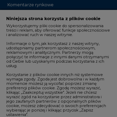
Komentarze rynkowe
Zmiany kadrowe na rynku
Niniejsza strona korzysta z plików cookie
Wykorzystujemy pliki cookie do spersonalizowania
Studio CIRE
treści i reklam, aby oferować funkcje społecznościowe
i analizować ruch w naszej witrynie.
Rozmowy o energetyce
Informacje o tym, jak korzystasz z naszej witryny,
Gospodarka
udostępniamy partnerom społecznościowym,
reklamowym i analitycznym. Partnerzy mogą
Geopolityka
połączyć te informacje z innymi danymi otrzymanymi
LTE450
od Ciebie lub uzyskanymi podczas korzystania z ich
usług.
Korzystanie z plików cookie innych niż systemowe
Innowacje i AI
wymaga zgody. Zgoda jest dobrowolna i w każdym
momencie możesz ją wycofać poprzez zmianę
Telekomunikacja i IT
preferencji plików cookie. Zgodę możesz wyrazić,
klikając „Zaakceptuj wszystkie". Jeżeli nie chcesz
Handel emisjami CO2
wyrazić zgód na korzystanie przez administratora i
Wodór
jego zaufanych partnerów z opcjonalnych plików
cookie, możesz zdecydować o swoich preferencjach
Górnictwo
wybierając je poniżej i klikając przycisk „Zapisz
ustawienia".