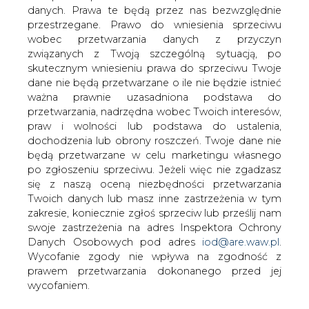
danych. Prawa te będą przez nas bezwzględnie
przestrzegane. Prawo do wniesienia sprzeciwu
KAS zatrzymała cysterny z
wobec przetwarzania danych z przyczyn
nielegalnym transportem paliwa
związanych z Twoją szczególną sytuacją, po
skutecznym wniesieniu prawa do sprzeciwu Twoje
dane nie będą przetwarzane o ile nie będzie istnieć
ważna prawnie uzasadniona podstawa do
przetwarzania, nadrzędna wobec Twoich interesów,
praw i wolności lub podstawa do ustalenia,
dochodzenia lub obrony roszczeń. Twoje dane nie
Funkcjonariusze podkarpackiej
będą przetwarzane w celu marketingu własnego
Krajowej Administracji Skarbowej (KAS),
po zgłoszeniu sprzeciwu. Jeżeli więc nie zgadzasz
podczas monitorowania drogowego
się z naszą oceną niezbędności przetwarzania
przewozu towarów, wykryli
Twoich danych lub masz inne zastrzeżenia w tym
niezgłoszony transport produktów
zakresie, koniecznie zgłoś sprzeciw lub prześlij nam
ropopochodnych. Kierowcy
swoje zastrzeżenia na adres Inspektora Ochrony
kontrolowanych ciężarówek przewozili
Danych Osobowych pod adres
iod@are.waw.pl
.
ponad 46 tys. litrów towaru
Wycofanie zgody nie wpływa na zgodność z
prawem przetwarzania dokonanego przed jej
Funkcjonariusze KAS z Podkarpackiego Urzędu Celno-
wycofaniem.
Skarbowego w Przemyślu kontrolowali pojazdy na jednej