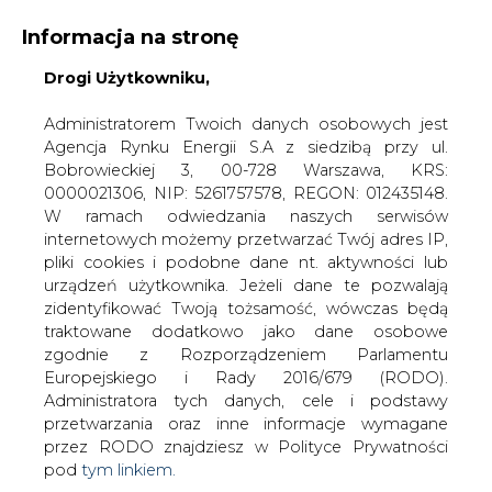
Informacja na stronę
KONTAKT:
REDAKCJA@CIRE.PL
Drogi Użytkowniku,
WYDAWCA PORTALU:
Administratorem Twoich danych osobowych jest
Agencja Rynku Energii S.A z siedzibą przy ul.
A
A
A
WIELKOŚĆ TEKSTU
WYSOKI KONTRAST
Bobrowieckiej 3, 00-728 Warszawa, KRS:
0000021306, NIP: 5261757578, REGON: 012435148.
ZALOGUJ SIĘ
W ramach odwiedzania naszych serwisów
internetowych możemy przetwarzać Twój adres IP,
pliki cookies i podobne dane nt. aktywności lub
urządzeń użytkownika. Jeżeli dane te pozwalają
zidentyfikować Twoją tożsamość, wówczas będą
traktowane dodatkowo jako dane osobowe
zgodnie z Rozporządzeniem Parlamentu
Europejskiego i Rady 2016/679 (RODO).
Administratora tych danych, cele i podstawy
przetwarzania oraz inne informacje wymagane
przez RODO znajdziesz w Polityce Prywatności
pod
tym linkiem.
WŁĄCZ CIRE.TV