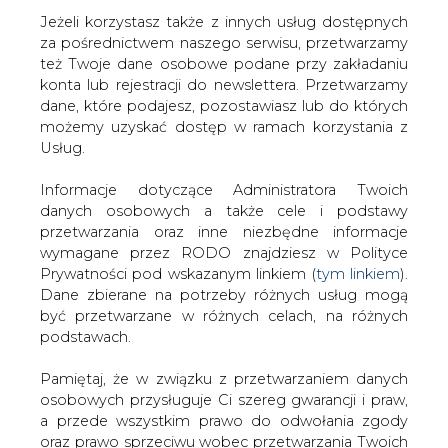
Jeżeli korzystasz także z innych usług dostępnych
za pośrednictwem naszego serwisu, przetwarzamy
też Twoje dane osobowe podane przy zakładaniu
konta lub rejestracji do newslettera. Przetwarzamy
Strona główna
/
RYNEK PALIW
/
KAS zatrzymała
dane, które podajesz, pozostawiasz lub do których
cysterny z nielegalnym transportem paliwa
możemy uzyskać dostęp w ramach korzystania z
Usług.
Redakcja
CIRE.PL
2022-08-06 12:00
Informacje dotyczące Administratora Twoich
drukuj
danych osobowych a także cele i podstawy
skomentuj
przetwarzania oraz inne niezbędne informacje
udostępnij
:
wymagane przez RODO znajdziesz w Polityce
Prywatności pod wskazanym linkiem (
tym linkiem
).
Dane zbierane na potrzeby różnych usług mogą
być przetwarzane w różnych celach, na różnych
podstawach.
Pamiętaj, że w związku z przetwarzaniem danych
osobowych przysługuje Ci szereg gwarancji i praw,
a przede wszystkim prawo do odwołania zgody
oraz prawo sprzeciwu wobec przetwarzania Twoich