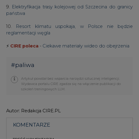
9.
Elektryfikacja trasy kolejowej od Szczecina do granicy
państwa
10.
Resort klimatu uspokaja, w Polsce nie będzie
reglamentacji węgla
⚡
CIRE poleca
-
Ciekawe materiały wideo do obejrzenia
#
paliwa
Artykuł powstał bez wsparcia narzędzi sztucznej inteligencji.
Wydawca portalu CIRE zgadza się na włączenie publikacji do
szkoleń treningowych LLM.
Autor: Redakcja CIRE.PL
KOMENTARZE
TREŚĆ KOMENTARZA