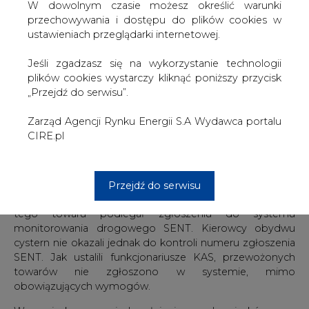
z dróg wyjazdowych z Rzeszowa. Działania prowadzono
W dowolnym czasie możesz określić warunki
pod kątem drogowego monitorowania przewozu
przechowywania i dostępu do plików cookies w
towarów z wykorzystaniem systemu SENT. To skuteczne
ustawieniach przeglądarki internetowej.
narzędzie wykorzystywane w walce z nieuczciwymi
podmiotami, które nielegalnie handlują m.in. paliwami
Jeśli zgadzasz się na wykorzystanie technologii
płynnymi czy wyrobami tytoniowymi.
plików cookies wystarczy kliknąć poniższy przycisk
„Przejdź do serwisu”.
Do kontroli zatrzymano m.in. dwa samochody ciężarowe,
które jechały z Finlandii do Rumunii. Z dokumentów
Zarząd Agencji Rynku Energii S.A Wydawca portalu
okazanych do kontroli wynikało, że kierowcy przewożą
CIRE.pl
ponad 46 tysięcy produktów ropopochodnych.
Zgodnie z ustawą z dnia 9 marca 2017 r. o systemie
monitorowania drogowego i kolejowego przewozu
Przejdź do serwisu
towarów oraz obrotu paliwami opałowymi, transport
tego towaru podlegał zgłoszeniu do systemu
monitorowania drogowego SENT. Kierowcy obydwu
cystern nie okazali jednak do kontroli numeru zgłoszenia
SENT. Jak ustalili funkcjonariusze KAS, przewożonych
towarów nie zgłoszono w systemie, mimo
obowiązujących wymogów.