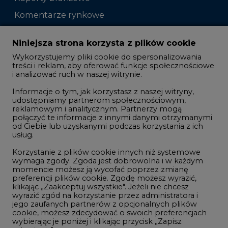
Komentarze rynkowe
Zmiany kadrowe na rynku
Niniejsza strona korzysta z plików cookie
Wykorzystujemy pliki cookie do spersonalizowania
Studio CIRE
treści i reklam, aby oferować funkcje społecznościowe
i analizować ruch w naszej witrynie.
Rozmowy o energetyce
Informacje o tym, jak korzystasz z naszej witryny,
Gospodarka
udostępniamy partnerom społecznościowym,
reklamowym i analitycznym. Partnerzy mogą
Geopolityka
połączyć te informacje z innymi danymi otrzymanymi
LTE450
od Ciebie lub uzyskanymi podczas korzystania z ich
usług.
Korzystanie z plików cookie innych niż systemowe
Innowacje i AI
wymaga zgody. Zgoda jest dobrowolna i w każdym
momencie możesz ją wycofać poprzez zmianę
Telekomunikacja i IT
preferencji plików cookie. Zgodę możesz wyrazić,
klikając „Zaakceptuj wszystkie". Jeżeli nie chcesz
Handel emisjami CO2
wyrazić zgód na korzystanie przez administratora i
Wodór
jego zaufanych partnerów z opcjonalnych plików
cookie, możesz zdecydować o swoich preferencjach
Górnictwo
wybierając je poniżej i klikając przycisk „Zapisz