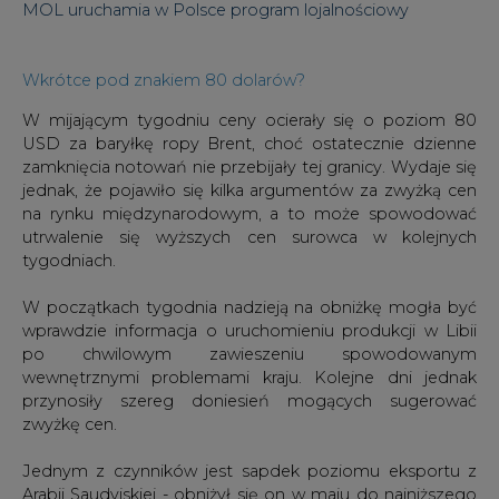
MOL uruchamia w Polsce program lojalnościowy
Wkrótce pod znakiem 80 dolarów?
W mijającym tygodniu ceny ocierały się o poziom 80
USD za baryłkę ropy Brent, choć ostatecznie dzienne
zamknięcia notowań nie przebijały tej granicy. Wydaje się
jednak, że pojawiło się kilka argumentów za zwyżką cen
na rynku międzynarodowym, a to może spowodować
utrwalenie się wyższych cen surowca w kolejnych
tygodniach.
W początkach tygodnia nadzieją na obniżkę mogła być
wprawdzie informacja o uruchomieniu produkcji w Libii
po chwilowym zawieszeniu spowodowanym
wewnętrznymi problemami kraju. Kolejne dni jednak
przynosiły szereg doniesień mogących sugerować
zwyżkę cen.
Jednym z czynników jest sapdek poziomu eksportu z
Arabii Saudyjskiej - obniżył się on w maju do najniższego