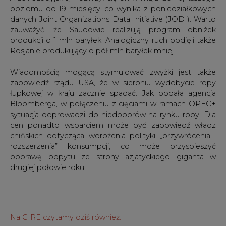
poziomu od 19 miesięcy, co wynika z poniedziałkowych
danych Joint Organizations Data Initiative (JODI). Warto
zauważyć, że Saudowie realizują program obniżek
produkcji o 1 mln baryłek. Analogiczny ruch podjęli także
Rosjanie produkujący o pół mln baryłek mniej.
Wiadomością mogącą stymulować zwyżki jest także
zapowiedź rządu USA, że w sierpniu wydobycie ropy
łupkowej w kraju zacznie spadać. Jak podała agencja
Bloomberga, w połączeniu z cięciami w ramach OPEC+
sytuacja doprowadzi do niedoborów na rynku ropy. Dla
cen ponadto wsparciem może być zapowiedź władz
chińskich dotycząca wdrożenia polityki „przywrócenia i
rozszerzenia” konsumpcji, co może przyspieszyć
poprawę popytu ze strony azjatyckiego giganta w
drugiej połowie roku.
Na CIRE czytamy dziś również: