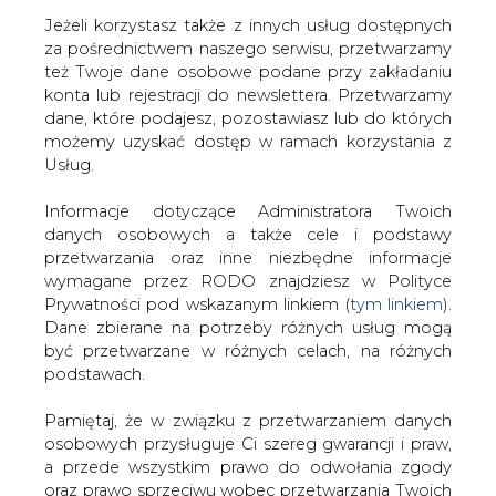
Jeżeli korzystasz także z innych usług dostępnych
za pośrednictwem naszego serwisu, przetwarzamy
też Twoje dane osobowe podane przy zakładaniu
konta lub rejestracji do newslettera. Przetwarzamy
Strona główna
/
RYNEK PALIW
/
Na stacjach
dane, które podajesz, pozostawiasz lub do których
benzynowych mamy wakacyjną stabilizację cen
możemy uzyskać dostęp w ramach korzystania z
Usług.
Redakcja
CIRE.PL
2023-07-22 10:00
Informacje dotyczące Administratora Twoich
drukuj
danych osobowych a także cele i podstawy
skomentuj
przetwarzania oraz inne niezbędne informacje
udostępnij
:
wymagane przez RODO znajdziesz w Polityce
Prywatności pod wskazanym linkiem (
tym linkiem
).
Dane zbierane na potrzeby różnych usług mogą
być przetwarzane w różnych celach, na różnych
podstawach.
Pamiętaj, że w związku z przetwarzaniem danych
osobowych przysługuje Ci szereg gwarancji i praw,
a przede wszystkim prawo do odwołania zgody
oraz prawo sprzeciwu wobec przetwarzania Twoich