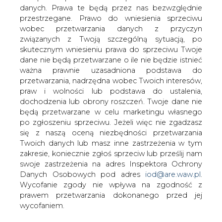
danych. Prawa te będą przez nas bezwzględnie
przestrzegane. Prawo do wniesienia sprzeciwu
Na stacjach benzynowych mamy
wobec przetwarzania danych z przyczyn
wakacyjną stabilizację cen
związanych z Twoją szczególną sytuacją, po
skutecznym wniesieniu prawa do sprzeciwu Twoje
dane nie będą przetwarzane o ile nie będzie istnieć
ważna prawnie uzasadniona podstawa do
przetwarzania, nadrzędna wobec Twoich interesów,
praw i wolności lub podstawa do ustalenia,
dochodzenia lub obrony roszczeń. Twoje dane nie
W pierwszej części tegorocznego
będą przetwarzane w celu marketingu własnego
sezonu letnich wyjazdów ceny paliw na
po zgłoszeniu sprzeciwu. Jeżeli więc nie zgadzasz
stacjach praktycznie się nie zmieniają.
się z naszą oceną niezbędności przetwarzania
Duża część kierowców korzysta jednak
Twoich danych lub masz inne zastrzeżenia w tym
z wakacyjnych rabatów oferowanych
zakresie, koniecznie zgłoś sprzeciw lub prześlij nam
przez większość dużych sieci, dzięki
swoje zastrzeżenia na adres Inspektora Ochrony
Danych Osobowych pod adres
iod@are.waw.pl
.
czemu realne koszty tankowania są
Wycofanie zgody nie wpływa na zgodność z
niższe niż jeszcze kilka tygodni temu -
prawem przetwarzania dokonanego przed jej
informuje e-petrol.pl
wycofaniem.
Stabilizacja to określnie, które najlepiej oddaje to, co od