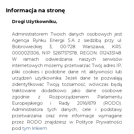
Informacja na stronę
Drogi Użytkowniku,
KONTAKT:
REDAKCJA@CIRE.PL
WYDAWCA PORTALU:
Administratorem Twoich danych osobowych jest
Agencja Rynku Energii S.A z siedzibą przy ul.
A
A
A
WIELKOŚĆ TEKSTU
WYSOKI KONTRAST
Bobrowieckiej 3, 00-728 Warszawa, KRS:
0000021306, NIP: 5261757578, REGON: 012435148.
ZALOGUJ SIĘ
W ramach odwiedzania naszych serwisów
internetowych możemy przetwarzać Twój adres IP,
pliki cookies i podobne dane nt. aktywności lub
urządzeń użytkownika. Jeżeli dane te pozwalają
zidentyfikować Twoją tożsamość, wówczas będą
traktowane dodatkowo jako dane osobowe
zgodnie z Rozporządzeniem Parlamentu
Europejskiego i Rady 2016/679 (RODO).
Administratora tych danych, cele i podstawy
przetwarzania oraz inne informacje wymagane
przez RODO znajdziesz w Polityce Prywatności
pod
tym linkiem.
WŁĄCZ CIRE.TV