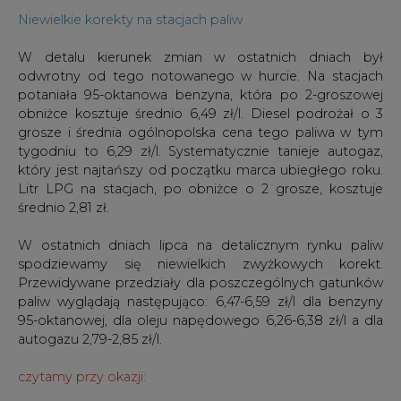
Niewielkie korekty na stacjach paliw
W detalu kierunek zmian w ostatnich dniach był
odwrotny od tego notowanego w hurcie. Na stacjach
potaniała 95-oktanowa benzyna, która po 2-groszowej
obniżce kosztuje średnio 6,49 zł/l. Diesel podrożał o 3
grosze i średnia ogólnopolska cena tego paliwa w tym
tygodniu to 6,29 zł/l. Systematycznie tanieje autogaz,
który jest najtańszy od początku marca ubiegłego roku.
Litr LPG na stacjach, po obniżce o 2 grosze, kosztuje
średnio 2,81 zł.
W ostatnich dniach lipca na detalicznym rynku paliw
spodziewamy się niewielkich zwyżkowych korekt.
Przewidywane przedziały dla poszczególnych gatunków
paliw wyglądają następująco: 6,47-6,59 zł/l dla benzyny
95-oktanowej, dla oleju napędowego 6,26-6,38 zł/l a dla
autogazu 2,79-2,85 zł/l.
czytamy przy okazji: