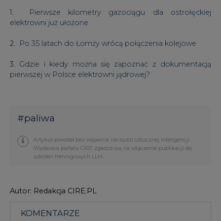
1.
Pierwsze kilometry gazociągu dla ostrołęckiej
elektrowni już ułożone
2.
Po 35 latach do Łomży wrócą połączenia kolejowe
3.
Gdzie i kiedy można się zapoznać z dokumentacją
pierwszej w Polsce elektrowni jądrowej?
#
paliwa
Artykuł powstał bez wsparcia narzędzi sztucznej inteligencji.
Wydawca portalu CIRE zgadza się na włączenie publikacji do
szkoleń treningowych LLM.
Autor: Redakcja CIRE.PL
KOMENTARZE