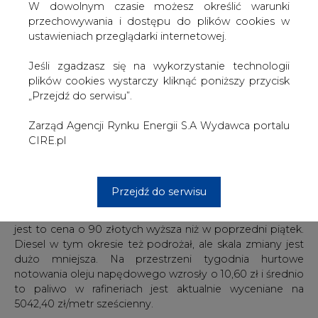
początku wakacji dzieje się na rynku paliw w Polsce.
W dowolnym czasie możesz określić warunki
Wahania cen, zarówno w hurcie, jak i na stacjach, są
przechowywania i dostępu do plików cookies w
niewielkie. Na razie nie widać efektów drożejącej ropy, bo
ustawieniach przeglądarki internetowej.
negatywne skutki zmian na giełdach naftowych łagodzi
umocnienie złotówki w relacji do amerykańskiego dolara.
Jeśli zgadzasz się na wykorzystanie technologii
plików cookies wystarczy kliknąć poniższy przycisk
zobaczmy również
:
Co dalej z Izerą?
„Przejdź do serwisu”.
Zarząd Agencji Rynku Energii S.A Wydawca portalu
W rafineriach benzyna drożeje
CIRE.pl
W mijającym tygodniu na hurtowym rynku paliw
obserwowaliśmy wzrost cen benzyn i nieznaczne
wahania notowań oleju napędowego. Metr sześcienny
Przejdź do serwisu
95-oktanowej benzyny w oficjalnych cennikach krajowych
producentów wyceniany jest dzisiaj średnio na 5210,20 zł i
jest to cena o 90 złotych wyższa niż w poprzedni piątek.
Diesel w tym okresie też podrożał, ale skala zmiany jest
dużo mniejsza. Na przestrzeni tygodnia hurtowe
notowania oleju napędowego wzrosły o 10,60 zł i średnio
to paliwo w rafineriach jest aktualnie wyceniane na
5042,40 zł/metr sześcienny.