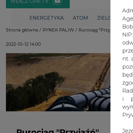
i p
wy
Pry
Rurociąg "Przyjaźń"
Jeż
poś
odpowiada za dostawy
Two
ropy do dwóch rafinerii w
rej
Niemczech
pod
dos
Inf
Odcinek zachodni rurociągu „Przyja
oso
jednej z dwóch nitek, łączy bazę 
inn
Strzałkowskim z parkiem zbiornik
zna
częścią magistrali płynie surowiec 
lin
Obecnie nie działa jedna nitka.