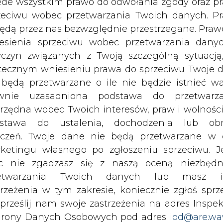
c nie zgadzasz się z naszą oceną niezbędn
u "Przyjaźń" łączy Bazę Surowcową w Misz
zetwarzania Twoich danych lub masz i
lokalizowanym w Schwedt.
trzeżenia w tym zakresie, koniecznie zgłoś sprz
 prześlij nam swoje zastrzeżenia na adres Inspek
rony Danych Osobowych pod adres
iod@are.wa
ofanie zgody nie wpływa na zgodność z pr
dwóch niemieckich rafinerii: PCK Raffinerie Gm
etwarzania dokonanego przed jej wycofaniem.
chland GmbH w Spergau
- wynika z danych spółki.
dowolnym czasie możesz określić waru
echowywania i dostępu do plików cooki
k zachodni rurociągu "Przyjaźń" osiąga wydajnoś
awieniach przeglądarki internetowej.
li zgadzasz się na wykorzystanie technologii pl
urociągu "Przyjaźń", który łączy jej bazę zbiorni
kies wystarczy kliknąć poniższy przycisk „Przejd
Strzałkowskim koło Płocka w woj. mazowieck
isu”.
opy naftowej rocznie.