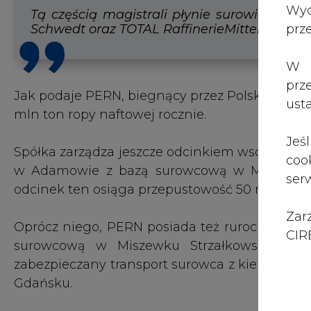
Zar
Oprócz niego, PERN posiada też rurociąg pom
CIRE
surowcową w Miszewku Strzałkowskim pod P
zabezpieczany transport surowca z kierunku pó
Gdańsku.
Odcinek pomorski pozwala klientom P
alternatywa lub uzupełnienie dla dostaw
przerobu w rafinerii
- informuje PERN.
Jak podkreśla spółka, rurociągiem pom
kierunkach", przy czym "na trasie Gdańsk-Pł
naftowej rocznie, zaś w przeciwnym kierunku r
PERN po awarii jednej z dwóch nitek ruroc