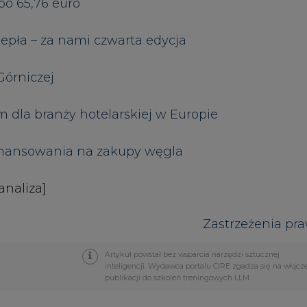
Zastrzeżenia pr
Artykuł powstał bez wsparcia narzędzi sztucznej
inteligencji. Wydawca portalu CIRE zgadza się na włącz
publikacji do szkoleń treningowych LLM.
PODPIS
Przesłanie komentarza oznacza akceptację zasad korzystania
z portalu cire.pl
wyślij