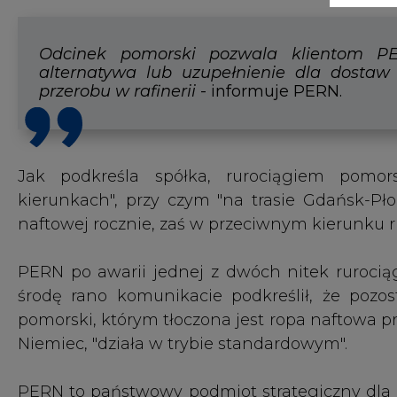
środę rano komunikacie podkreślił, że pozos
pomorski, którym tłoczona jest ropa naftowa p
Niemiec, "działa w trybie standardowym".
PERN to państwowy podmiot strategiczny dla 
m.in. rurociągami tłoczącymi ropę naftową do 
dwóch rafinerii w Niemczech, oraz mający na 
TOP 10 nowych tematów na CIRE, to dziś prze
📉
Wszystko o kryzysie energetycznym i Zimie 
1.
Rządowa propozycja dla MŚP to maksymalna 
2.
PERN wykrył rozszczelnienie jednej z nitek r