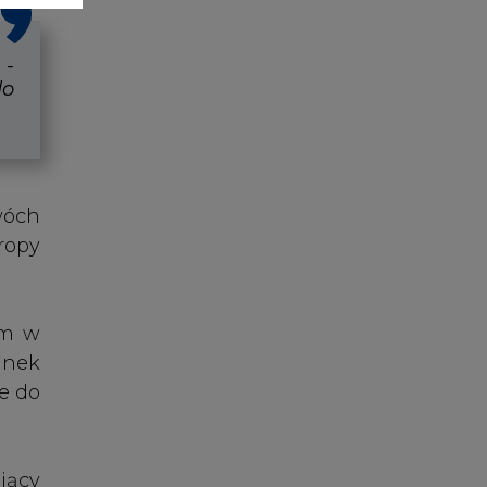
inek
e do
jący
e do