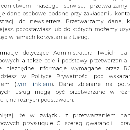
nych usług mogą być przetwarzane w róż
ach, na różnych podstawach.
we wtorek późnym wieczorem, systemy automa
yjaźń' na jednej z dwóch nitek zachodniego odc
iętaj, że w związku z przetwarzaniem da
RN nie są na razie znane przyczyny zdarzenia, 
bowych przysługuje Ci szereg gwarancji i pra
ede wszystkim prawo do odwołania zgody oraz p
zeciwu wobec przetwarzania Twoich danych. P
y Pożarnej do rozszczelnienia ropociągu "Przyj
będą przez nas bezwzględnie przestrzegane. Praw
jscowości Żurawice w gminie Boniewo - wcześ
esienia sprzeciwu wobec przetwarzania dany
 Chodecz. Na miejscu pracują służby, w tym s
yczyn związanych z Twoją szczególną sytuacją
zlewiska na polu kukurydzy.
tecznym wniesieniu prawa do sprzeciwu Twoje 
 będą przetwarzane o ile nie będzie istnieć w
wnie uzasadniona podstawa do przetwarza
rzędna wobec Twoich interesów, praw i wolności
- powiedziała rano PAP rzeczniczka prasowa PE
stawa do ustalenia, dochodzenia lub ob
zczeń. Twoje dane nie będą przetwarzane w 
ketingu własnego po zgłoszeniu sprzeciwu. Je