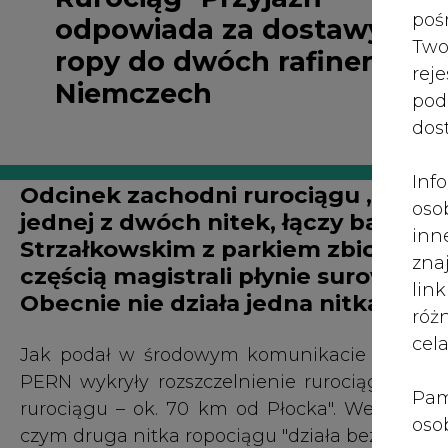
róż
cel
Jak podał w środowym komunikacie PERN, "
PERN wykryły rozszczelnienie rurociągu 'Prz
Pam
rurociągu – ok. 70 km od Płocka". Według PE
oso
czym druga nitka ropociągu "działa bez zmian".
prz
spr
Według kujawsko-pomorskiej Państwowej Straż
te 
na odcinku zachodnim doszło w rejonie mie
wni
podawano, że to miejscowość Łania w gminie
prz
zakładowa PERN, która odpompowuje ropę z ro
sku
nie
pra
nad
Akcja trwa. Wszystkie służby są na miejscu
Katarzyna Krasińska.
pod
ros
mar