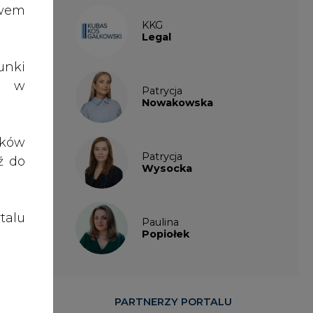
talu
Paulina
bazą
Popiołek
łka,
rt w
PARTNERZY PORTALU
 -
do
wóch
ropy
ym w