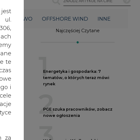
2
acje
PGE szuka pracowników, zobacz
yce
nowe ogłoszenia
3
h za
W Gorzowie Wielkopolskim
 też
ruszyły przygotowania do
budowy fabryki rakiet
 lub
4
tóre
skać
Budowa terminala
intermodalnego w Zabrzu
wkracza w końcowy etap
nych
realizacji
5
oraz
RODO
tą
anym
Kogo teraz zatrudniają Polskie
Sieci Elektroenergetyczne
zeby