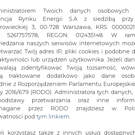
odstawy przetwarzania oraz inne inform
magane przez RODO znajdziesz w Polit
watności pod
tym linkiem.
eli korzystasz także z innych usług dostępnyc
rednictwem naszego serwisu, przetwarzamy
je dane osobowe podane przy zakładaniu konta
estracji do newslettera. Przetwarzamy dane, k
ajesz, pozostawiasz lub do których możemy uzy
tęp w ramach korzystania z Usług.
ormacje dotyczące Administratora Twoich da
źń”, gdzie doszło do rozszczelnienia
bowych a także cele i podstawy przetwarzania 
surowcową spółki w Miszewku
e niezbędne informacje wymagane przez 
owym MVL w Schwedt. Według PERN, 
jdziesz w Polityce Prywatności pod wskaz
dla dwóch rafinerii w Niemczech.
kiem (
tym linkiem
). Dane zbierane na potr