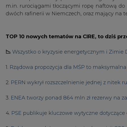
3.
ENEA tworzy ponad 864 mln zł rezerwy na z
4.
PSE publikuje kluczowe wytyczne dotyczące 
5.
Polska sprzedała uprawnienia do emisji CO2 
6.
Warsztaty dla wykonawców z PGE Energia Cie
7.
140 tys. chętnych na węgiel z Polskiej Grupy 
8.
Gigantyczne podwyżki cen energii to problem
9.
Bank Pekao rezygnuje z zakazu udzielania 
10.
Polskie LNG w trzecim kwartale 2022
[nowa a