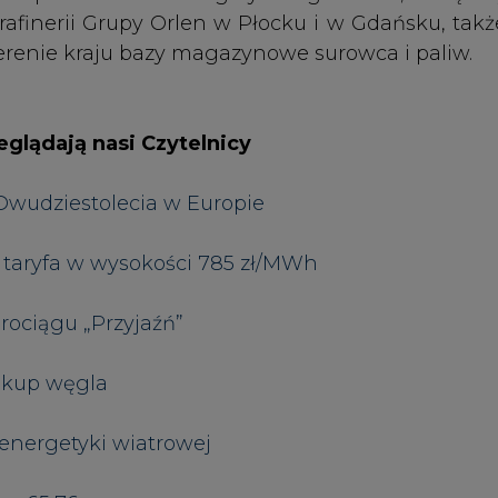
akup węgla
energetyki wiatrowej
po 65,76 euro
pła – za nami czwarta edycja
Górniczej
 dla branży hotelarskiej w Europie
finansowania na zakupy węgla
naliza]