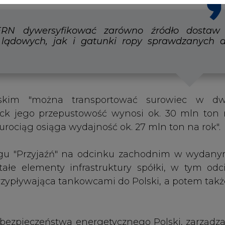
tałe elementy infrastruktury spółki, w tym odc
rzypływająca tankowcami do Polski, a potem takż
bezpieczeństwa energetycznego Polski, zarządza
rafinerii Grupy Orlen w Płocku i w Gdańsku, takż
terenie kraju bazy magazynowe surowca i paliw.
glądają nasi Czytelnicy
Dwudziestolecia w Europie
taryfa w wysokości 785 zł/MWh
urociągu „Przyjaźń”