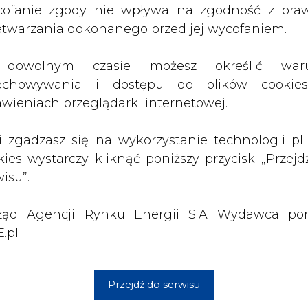
ząd Agencji Rynku Energii S.A Wydawca por
orski, łączący bazę manipulacyjną w Gdańsku z 
.pl
łockiem. Dzięki tej trasie, jak podaje spó
łnocnego, czyli z dostaw morskich przez Naftopo
Przejdź do serwisu
ERN dywersyfikować zarówno źródło dostaw
 lądowych, jak i gatunki ropy sprawdzanych 
orskim "można transportować surowiec w d
ock jego przepustowość wynosi ok. 30 mln ton 
urociąg osiąga wydajność ok. 27 mln ton na rok".
iągu "Przyjaźń" na odcinku zachodnim w wydan