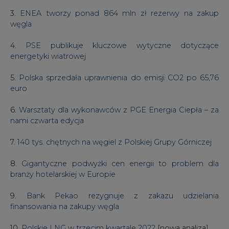
3.
ENEA tworzy ponad 864 mln zł rezerwy na zakup
węgla
4.
PSE publikuje kluczowe wytyczne dotyczące
energetyki wiatrowej
5.
Polska sprzedała uprawnienia do emisji CO2 po 65,76
euro
6.
Warsztaty dla wykonawców z PGE Energia Ciepła – za
nami czwarta edycja
7.
140 tys. chętnych na węgiel z Polskiej Grupy Górniczej
8.
Gigantyczne podwyżki cen energii to problem dla
branży hotelarskiej w Europie
9.
Bank Pekao rezygnuje z zakazu udzielania
finansowania na zakupy węgla
10.
Polskie LNG w trzecim kwartale 2022
[nowa analiza]