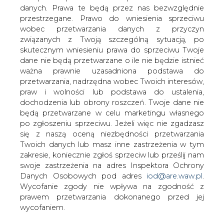
danych. Prawa te będą przez nas bezwzględnie
przestrzegane. Prawo do wniesienia sprzeciwu
wobec przetwarzania danych z przyczyn
Dostawy ropy do Niemiec
odbywają się z uwzględnieniem
związanych z Twoją szczególną sytuacją, po
możliwości technicznych
skutecznym wniesieniu prawa do sprzeciwu Twoje
dane nie będą przetwarzane o ile nie będzie istnieć
ważna prawnie uzasadniona podstawa do
przetwarzania, nadrzędna wobec Twoich interesów,
praw i wolności lub podstawa do ustalenia,
dochodzenia lub obrony roszczeń. Twoje dane nie
będą przetwarzane w celu marketingu własnego
Dostawy ropy naftowej do Niemiec
po zgłoszeniu sprzeciwu. Jeżeli więc nie zgadzasz
odbywają się z uwzględnieniem
się z naszą oceną niezbędności przetwarzania
możliwości technicznych po
Twoich danych lub masz inne zastrzeżenia w tym
rozszczelnieniu jednej z dwóch nitek
zakresie, koniecznie zgłoś sprzeciw lub prześlij nam
rurociągu "Przyjaźń" - poinformował
swoje zastrzeżenia na adres Inspektora Ochrony
Danych Osobowych pod adres
iod@are.waw.pl
.
PERN. Zapewniono, że rafinerie w
Wycofanie zgody nie wpływa na zgodność z
Polsce otrzymują surowiec zgodnie z
prawem przetwarzania dokonanego przed jej
planem, a sytuacja nie ma wpływu na
wycofaniem.
dostęp do paliw dla kierowców.