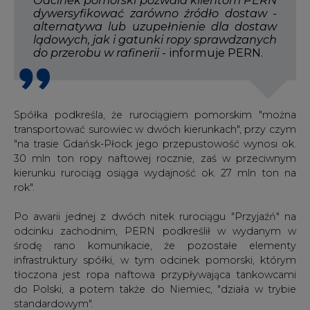
dywersyfikować zarówno źródło dostaw -
alternatywa lub uzupełnienie dla dostaw
lądowych, jak i gatunki ropy sprawdzanych
do przerobu w rafinerii
- informuje PERN.
Spółka podkreśla, że rurociągiem pomorskim "można
transportować surowiec w dwóch kierunkach", przy czym
"na trasie Gdańsk-Płock jego przepustowość wynosi ok.
30 mln ton ropy naftowej rocznie, zaś w przeciwnym
kierunku rurociąg osiąga wydajność ok. 27 mln ton na
rok".
Po awarii jednej z dwóch nitek rurociągu "Przyjaźń" na
odcinku zachodnim, PERN podkreślił w wydanym w
środę rano komunikacie, że pozostałe elementy
infrastruktury spółki, w tym odcinek pomorski, którym
tłoczona jest ropa naftowa przypływająca tankowcami
do Polski, a potem także do Niemiec, "działa w trybie
standardowym".