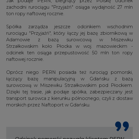
Jak podaje PERN, biegnący przez Polskę odcinek
zachodni rurociągu "Przyjaźń" osiąga wydajność 27 mln
ton ropy naftowej rocznie.
Spółka zarządza jeszcze odcinkiem wschodnim
rurociągu "Przyjaźń", który łączy jej bazę zbiornikową w
Adamowie z bazą surowcową w Miszewku
Strzałkowskim koło Płocka w woj. mazowieckim -
odcinek ten osiąga przepustowość 50 mln ton ropy
naftowej rocznie.
Oprócz niego PERN posiada też rurociąg pomorski,
łączący bazę manipulacyjną w Gdańsku z bazą
surowcową w Miszewku Strzałkowskim pod Płockiem.
Dzięki tej trasie, jak podaje spółka, zabezpieczany jest
transport surowca z kierunku północnego, czyli z dostaw
morskich przez Naftoport w Gdańsku.
Odcinek pomorski pozwala klientom PERN