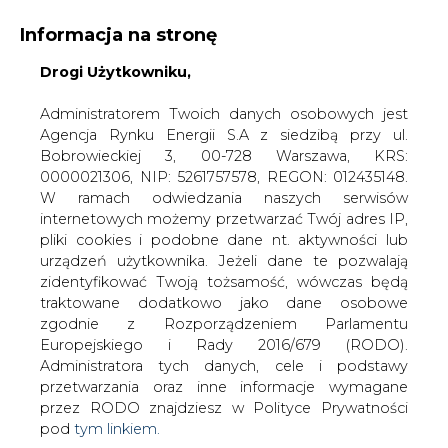
Informacja na stronę
Drogi Użytkowniku,
KONTAKT:
REDAKCJA@CIRE.PL
WYDAWCA PORTALU:
Administratorem Twoich danych osobowych jest
Agencja Rynku Energii S.A z siedzibą przy ul.
A
A
A
WIELKOŚĆ TEKSTU
WYSOKI KONTRAST
Bobrowieckiej 3, 00-728 Warszawa, KRS:
0000021306, NIP: 5261757578, REGON: 012435148.
ZALOGUJ SIĘ
W ramach odwiedzania naszych serwisów
internetowych możemy przetwarzać Twój adres IP,
pliki cookies i podobne dane nt. aktywności lub
urządzeń użytkownika. Jeżeli dane te pozwalają
zidentyfikować Twoją tożsamość, wówczas będą
traktowane dodatkowo jako dane osobowe
zgodnie z Rozporządzeniem Parlamentu
Europejskiego i Rady 2016/679 (RODO).
Administratora tych danych, cele i podstawy
przetwarzania oraz inne informacje wymagane
przez RODO znajdziesz w Polityce Prywatności
pod
tym linkiem.
WŁĄCZ CIRE.TV