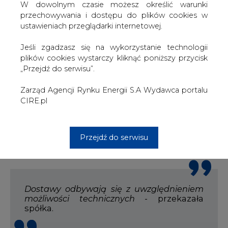
W dowolnym czasie możesz określić warunki
W środę rano PERN poinformował, że we wtorek
przechowywania i dostępu do plików cookies w
późnym wieczorem systemy automatyki spółki "wykryły
ustawieniach przeglądarki internetowej.
rozszczelnienie rurociągu +Przyjaźń+ na jednej z dwóch
nitek zachodniego odcinka rurociągu – ok. 70 km od
Jeśli zgadzasz się na wykorzystanie technologii
Płocka". Według PERN nie są na razie znane przyczyny
plików cookies wystarczy kliknąć poniższy przycisk
zdarzenia. Spółka zaznaczyła, że druga nitka ropociągu
„Przejdź do serwisu”.
"działa bez zmian".
Zarząd Agencji Rynku Energii S.A Wydawca portalu
W kolejnym komunikacie PERN podkreślił, iż "jest w
CIRE.pl
stałym kontakcie z niemieckimi partnerami odbierającymi
surowiec poprzez rurociąg +Przyjaźń+, w związku z
rozszczelnieniem jednej z nitek zachodniej magistrali,
którą ropa naftowa dociera do klientów niemieckich".
Przejdź do serwisu
Dostawy odbywają się z uwzględnieniem
możliwości technicznych
- przekazała
spółka.