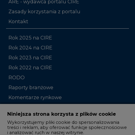
ARE - wydawca portalu CIRE
Zasady korzystania z portalu
Kontakt
Rok 2025 na CIRE
Rok 2024 na CIRE
Rok 2023 na CIRE
Rok 2022 na CIRE
RODO
Raporty branżowe
Komentarze rynkowe
Zmiany kadrowe na rynku
Niniejsza strona korzysta z plików cookie
Wykorzystujemy pliki cookie do spersonalizowania
Studio CIRE
treści i reklam, aby oferować funkcje społecznościowe
i analizować ruch w naszej witrynie.
Rozmowy o energetyce