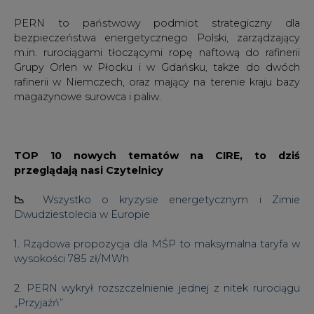
PERN to państwowy podmiot strategiczny dla
bezpieczeństwa energetycznego Polski, zarządzający
m.in. rurociągami tłoczącymi ropę naftową do rafinerii
Grupy Orlen w Płocku i w Gdańsku, także do dwóch
rafinerii w Niemczech, oraz mający na terenie kraju bazy
magazynowe surowca i paliw.
TOP 10 nowych tematów na CIRE, to dziś
przeglądają nasi Czytelnicy
📉
Wszystko o kryzysie energetycznym i Zimie
Dwudziestolecia w Europie
1.
Rządowa propozycja dla MŚP to maksymalna taryfa w
wysokości 785 zł/MWh
2.
PERN wykrył rozszczelnienie jednej z nitek rurociągu
„Przyjaźń”