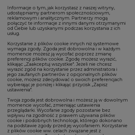
Informacje o tym, jak korzystasz z naszej witryny,
Gospodarka
udostępniamy partnerom społecznościowym,
reklamowym i analitycznym. Partnerzy mogą
Geopolityka
połączyć te informacje z innymi danymi otrzymanymi
LTE450
od Ciebie lub uzyskanymi podczas korzystania z ich
usług.
Korzystanie z plików cookie innych niż systemowe
Innowacje i AI
wymaga zgody. Zgoda jest dobrowolna i w każdym
momencie możesz ją wycofać poprzez zmianę
Telekomunikacja i IT
preferencji plików cookie. Zgodę możesz wyrazić,
klikając „Zaakceptuj wszystkie". Jeżeli nie chcesz
Handel emisjami CO2
wyrazić zgód na korzystanie przez administratora i
Wodór
jego zaufanych partnerów z opcjonalnych plików
cookie, możesz zdecydować o swoich preferencjach
Górnictwo
wybierając je poniżej i klikając przycisk „Zapisz
ustawienia".
Zmiany klimatyczne
Twoja zgoda jest dobrowolna i możesz ją w dowolnym
momencie wycofać, zmieniając ustawienia
przeglądarki. Wycofanie zgody pozostanie bez
Atom
wpływu na zgodność z prawem używania plików
Fotowoltaika
cookie i podobnych technologii, którego dokonano
na podstawie zgody przed jej wycofaniem. Korzystanie
Offshore wind
z plików cookie ww. celach związane jest z