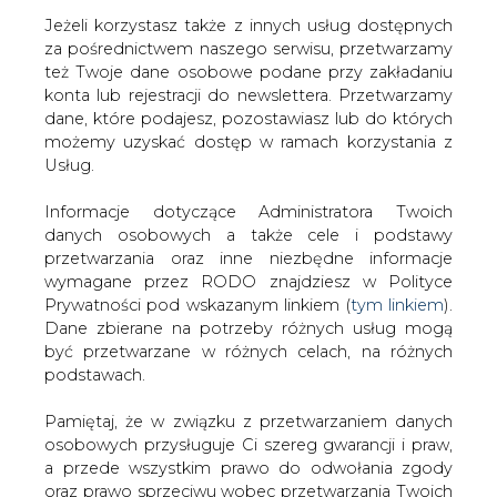
Jeżeli korzystasz także z innych usług dostępnych
za pośrednictwem naszego serwisu, przetwarzamy
też Twoje dane osobowe podane przy zakładaniu
konta lub rejestracji do newslettera. Przetwarzamy
Strona główna
/
RYNEK PALIW
/
Dostawy ropy do
dane, które podajesz, pozostawiasz lub do których
Niemiec odbywają się z uwzględnieniem możliwości
możemy uzyskać dostęp w ramach korzystania z
technicznych
Usług.
2022-10-12 13:30
Informacje dotyczące Administratora Twoich
drukuj
danych osobowych a także cele i podstawy
skomentuj
przetwarzania oraz inne niezbędne informacje
udostępnij
:
wymagane przez RODO znajdziesz w Polityce
Prywatności pod wskazanym linkiem (
tym linkiem
).
Dane zbierane na potrzeby różnych usług mogą
być przetwarzane w różnych celach, na różnych
podstawach.
Pamiętaj, że w związku z przetwarzaniem danych
osobowych przysługuje Ci szereg gwarancji i praw,
a przede wszystkim prawo do odwołania zgody
oraz prawo sprzeciwu wobec przetwarzania Twoich