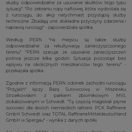
służby odpowiedzialne za usuwanie skutków tego typu
sytuacji". "Po zebraniu ropy naftowej, która wydostała się
z rurociągu, do akcji natychmiast przystąpią służby
techniczne. Zbadają one dokładne przyczyny zdarzenia i
naprawią rurociąg" - zapowiedziała spółka.
Według PERN "na miejscu są także służby
odpowiedzialne za rekultywację zanieczyszczonego
terenu". "PERN szacuje, że usuwanie zanieczyszczeń
potrwa jeszcze kilka godzin. Sytuacja pozostaje bez
wpływu na okolicznych mieszkańców tego terenu" -
przekazała spółka.
Zgodnie z informacją PERN odcinek zachodni rurociągu
"Przyjaźń" łączy Bazę Surowcową w Miszewku
Strzałkowskim z parkiem zbiornikowym MVL
zlokalizowanym w Schwedt. "Tą częścią magistrali płynie
surowiec dla dwóch niemieckich rafinerii: PCK Raffinerie
GmbH Schwedt oraz TOTAL RaffinerieMitteldeutschland
GmbH w Spergau" - wynika z danych spółki.