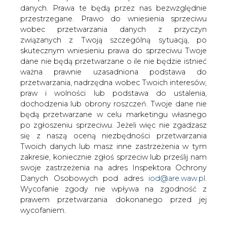
danych. Prawa te będą przez nas bezwzględnie
przestrzegane. Prawo do wniesienia sprzeciwu
Unimot publikuje wyniki za 2022
wobec przetwarzania danych z przyczyn
związanych z Twoją szczególną sytuacją, po
skutecznym wniesieniu prawa do sprzeciwu Twoje
dane nie będą przetwarzane o ile nie będzie istnieć
ważna prawnie uzasadniona podstawa do
przetwarzania, nadrzędna wobec Twoich interesów,
praw i wolności lub podstawa do ustalenia,
Unimot opublikował skonsolidowane
dochodzenia lub obrony roszczeń. Twoje dane nie
wyniki finansowe i operacyjne za cały
będą przetwarzane w celu marketingu własnego
po zgłoszeniu sprzeciwu. Jeżeli więc nie zgadzasz
2022 rok. Skonsolidowana EBITDA
się z naszą oceną niezbędności przetwarzania
skorygowana Grupy Unimot wyniosła w
Twoich danych lub masz inne zastrzeżenia w tym
tym okresie 513,7 mln zł, a
zakresie, koniecznie zgłoś sprzeciw lub prześlij nam
skonsolidowany zysk netto
swoje zastrzeżenia na adres Inspektora Ochrony
ukształtował się na poziomie 373,9 mln
Danych Osobowych pod adres
iod@are.waw.pl
.
zł. Zarząd Unimot podjął decyzję, że
Wycofanie zgody nie wpływa na zgodność z
będzie rekomendował Zwyczajnemu
prawem przetwarzania dokonanego przed jej
Walnemu Zgromadzeniu wypłatę
wycofaniem.
dywidendy w kwocie 13,69 zł na 1 akcję