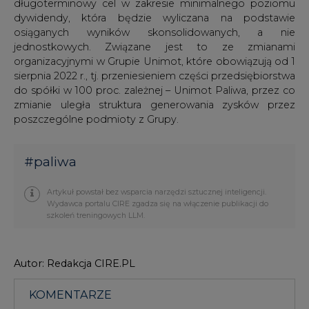
długoterminowy cel w zakresie minimalnego poziomu
dywidendy, która będzie wyliczana na podstawie
osiąganych wyników skonsolidowanych, a nie
jednostkowych. Związane jest to ze zmianami
organizacyjnymi w Grupie Unimot, które obowiązują od 1
sierpnia 2022 r., tj. przeniesieniem części przedsiębiorstwa
do spółki w 100 proc. zależnej – Unimot Paliwa, przez co
zmianie uległa struktura generowania zysków przez
poszczególne podmioty z Grupy.
#
paliwa
Artykuł powstał bez wsparcia narzędzi sztucznej inteligencji.
Wydawca portalu CIRE zgadza się na włączenie publikacji do
szkoleń treningowych LLM.
Autor: Redakcja CIRE.PL
KOMENTARZE