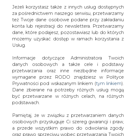
Jeżeli korzystasz także z innych usług dostępnych
za pośrednictwem naszego serwisu, przetwarzamy
też Twoje dane osobowe podane przy zakładaniu
konta lub rejestracji do newslettera. Przetwarzamy
Strona główna
/
RYNEK PALIW
/
Unimot publikuje
dane, które podajesz, pozostawiasz lub do których
wyniki za 2022
możemy uzyskać dostęp w ramach korzystania z
Usług.
Redakcja
CIRE.PL
2023-04-20 23:30
Informacje dotyczące Administratora Twoich
drukuj
danych osobowych a także cele i podstawy
skomentuj
przetwarzania oraz inne niezbędne informacje
udostępnij
:
wymagane przez RODO znajdziesz w Polityce
Prywatności pod wskazanym linkiem (
tym linkiem
).
Dane zbierane na potrzeby różnych usług mogą
być przetwarzane w różnych celach, na różnych
podstawach.
Pamiętaj, że w związku z przetwarzaniem danych
osobowych przysługuje Ci szereg gwarancji i praw,
a przede wszystkim prawo do odwołania zgody
oraz prawo sprzeciwu wobec przetwarzania Twoich