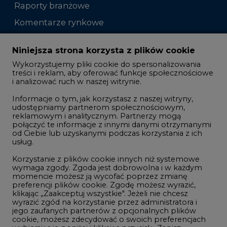
Raporty branżowe
Komentarze rynkowe
Zmiany kadrowe na rynku
Niniejsza strona korzysta z plików cookie
Wykorzystujemy pliki cookie do spersonalizowania
Studio CIRE
treści i reklam, aby oferować funkcje społecznościowe
i analizować ruch w naszej witrynie.
Rozmowy o energetyce
Informacje o tym, jak korzystasz z naszej witryny,
Gospodarka
udostępniamy partnerom społecznościowym,
reklamowym i analitycznym. Partnerzy mogą
Geopolityka
połączyć te informacje z innymi danymi otrzymanymi
LTE450
od Ciebie lub uzyskanymi podczas korzystania z ich
usług.
Korzystanie z plików cookie innych niż systemowe
Innowacje i AI
wymaga zgody. Zgoda jest dobrowolna i w każdym
momencie możesz ją wycofać poprzez zmianę
Telekomunikacja i IT
preferencji plików cookie. Zgodę możesz wyrazić,
klikając „Zaakceptuj wszystkie". Jeżeli nie chcesz
Handel emisjami CO2
wyrazić zgód na korzystanie przez administratora i
Wodór
jego zaufanych partnerów z opcjonalnych plików
cookie, możesz zdecydować o swoich preferencjach