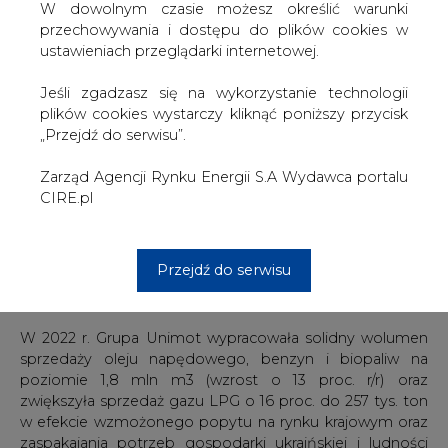
W dowolnym czasie możesz określić warunki
przechowywania i dostępu do plików cookies w
Grupa Unimot wypracowała w 2022 r. przychody w
ustawieniach przeglądarki internetowej.
wysokości 13,4 mld zł i 3,7 mld zł w IV kwartale 2022 r.
Skonsolidowana EBITDA skorygowana (o szacunkową
Jeśli zgadzasz się na wykorzystanie technologii
wycenę zapasu obowiązkowego paliw płynnych i
plików cookies wystarczy kliknąć poniższy przycisk
gazowych, uzasadnione przesunięcia w czasie kosztów i
„Przejdź do serwisu”.
przychodów oraz zdarzenia jednorazowe) w 2022 r.
ukształtowała się na poziomie 513,7 mln zł, wobec 70,6
Zarząd Agencji Rynku Energii S.A Wydawca portalu
mln zł w 2021 r., co oznacza ponad 7-krotny wzrost,
CIRE.pl
natomiast w IV kwartale 2022 r. osiągnęła poziom 233,9
mln zł, wobec 13,1 mln zł w analogicznym okresie 2021 r.
Skonsolidowany zysk netto Grupy Unimot wyniósł 373,9
Przejdź do serwisu
mln zł i był wyższy o prawie 400 proc. w stosunku do
2021 r.
W 2022 r. Grupa Unimot wypracowała solidny wolumen
sprzedaży oleju napędowego, benzyn i biopaliw na
poziomie 1,8 mln m3 (wzrost o 13 proc. r/r) oraz
zwiększyła sprzedaż gazu LPG o 16 proc. do 257 tys. ton
w efekcie wzmożonego popytu na rynku krajowym oraz
zaspakajania potrzeb gospodarki ukraińskiej i ludności