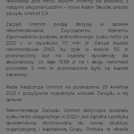
rekordowy zysk netto, którym chcemy się podzielić z
naszymi akcjonariuszami
– mówi Adam Sikorski, prezes
zarządu Unimot S.A.
Zarząd Unimot podjął decyzję w sprawie
rekomendowania Zwyczajnemu Walnemu
Zgromadzeniu podziału jednostkowego zysku netto za
2022 r. w wysokości 117 mln zł. Zarząd będzie
rekomendował ZWZ, by zysk w kwocie 112 zł
przeznaczony był na wypłatę dywidendy dla
akcjonariuszy, co daje 13,69 zł na 1 akcję, natomiast
pozostałe 5 mln zł przeznaczone było na kapitał
zapasowy.
Rada Nadzorcza Unimot na posiedzeniu 20 kwietnia
2023 r. pozytywnie rozpatrzyła wniosek Zarządu w tej
sprawie.
Rekomendacja Zarządu Unimot dotycząca podziału
zysku netto osiągniętego w 2022 r. jest zgodna z polityką
dywidendową dostosowaną do nowej struktury
organizacyjnej i kapitałowej Grupy. Polityka ta określa