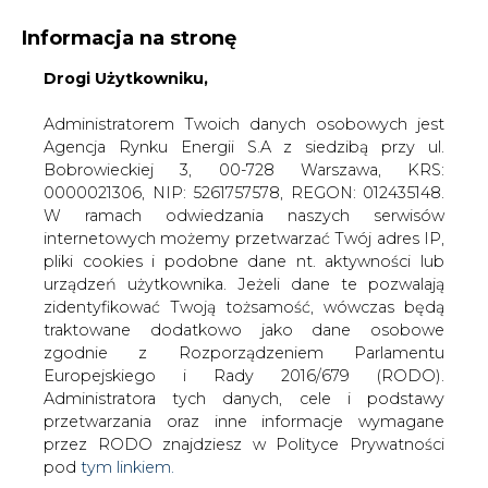
Informacja na stronę
Drogi Użytkowniku,
KONTAKT:
REDAKCJA@CIRE.PL
WYDAWCA PORTALU:
Administratorem Twoich danych osobowych jest
Agencja Rynku Energii S.A z siedzibą przy ul.
A
A
A
WIELKOŚĆ TEKSTU
WYSOKI KONTRAST
Bobrowieckiej 3, 00-728 Warszawa, KRS:
0000021306, NIP: 5261757578, REGON: 012435148.
ZALOGUJ SIĘ
W ramach odwiedzania naszych serwisów
internetowych możemy przetwarzać Twój adres IP,
pliki cookies i podobne dane nt. aktywności lub
urządzeń użytkownika. Jeżeli dane te pozwalają
zidentyfikować Twoją tożsamość, wówczas będą
traktowane dodatkowo jako dane osobowe
zgodnie z Rozporządzeniem Parlamentu
Europejskiego i Rady 2016/679 (RODO).
Administratora tych danych, cele i podstawy
przetwarzania oraz inne informacje wymagane
przez RODO znajdziesz w Polityce Prywatności
pod
tym linkiem.
WŁĄCZ CIRE.TV