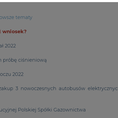
zakup 3 nowoczesnych autobusów elektryczny
ucyjnej Polskiej Spółki Gazownictwa
skiej farmy wiatrowej F.E.W Baltic II
ncji Rynku Energii
 surowców energetycznych na kolei
e budownictwo
ku Energii