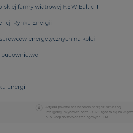
Artykuł powstał bez wsparcia narzędzi sztucznej
inteligencji. Wydawca portalu CIRE zgadza się na włącz
publikacji do szkoleń treningowych LLM.
PODPIS
Przesłanie komentarza oznacza akceptację zasad korzystania
z portalu cire.pl
wyślij