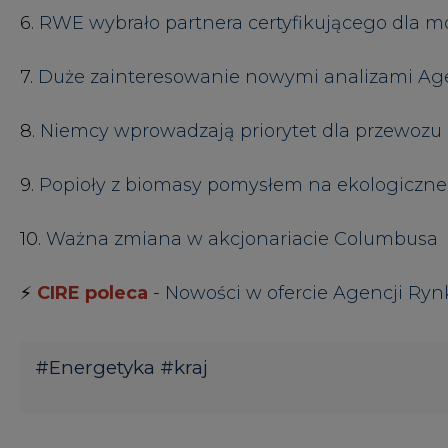
#
Energetyka
#
kraj
Autor: Redakcja CIRE.PL
KOMENTARZE
TREŚĆ KOMENTARZA