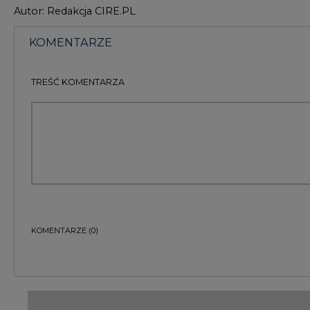
KOMENTARZE
(0)
Bądź na bieżąco
Podając adres e-mail wyrażają Państwo zgodę na ot
pocztą elektroniczną od Agencji Rynku Energii S.A z
ZAPISZ SIĘ DO NEWSLETTERA
Więcej informacji dotyczących przetwarzania przez
przysługujących Państwu prawach, znajduje się w
po
Raporty branżowe