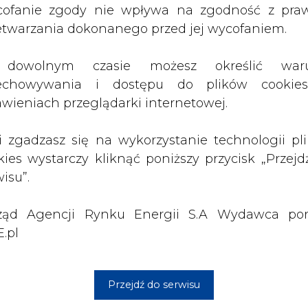
ząd Agencji Rynku Energii S.A Wydawca por
.pl
ciu obszarach konkursowych przewidywane jes
Przejdź do serwisu
jnowsze tematy
yć wniosek?
ał 2022
m próbę ciśnieniową
roczu 2022