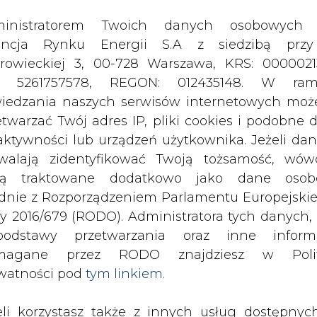
odstawy przetwarzania oraz inne inform
magane przez RODO znajdziesz w Polit
watności pod
tym linkiem.
eli korzystasz także z innych usług dostępnyc
rednictwem naszego serwisu, przetwarzamy
je dane osobowe podane przy zakładaniu konta
estracji do newslettera. Przetwarzamy dane, k
ajesz, pozostawiasz lub do których możemy uzy
tęp w ramach korzystania z Usług.
sta już z superszybkiego internetu 
ormacje dotyczące Administratora Twoich da
ach III konkursu Programu
bowych a także cele i podstawy przetwarzania 
). Realizacja programu umożliwi
e niezbędne informacje wymagane przez 
d 100 Mb/s do 1000 Mb/s dla
jdziesz w Polityce Prywatności pod wskaz
 terenach wykluczonych cyfrowo. J
kiem (
tym linkiem
). Dane zbierane na potr