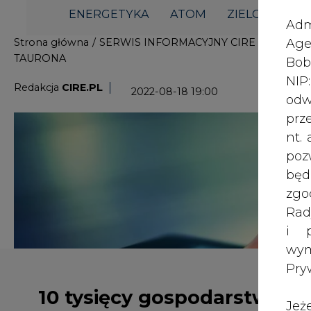
i p
wy
Pry
10 tysięcy gospodarstw
Jeż
domowych korzysta z
poś
internetu na sieci
Two
TAURONA
rej
pod
dos
10 000 gospodarstw domowych korzy
Inf
sieci TAURONA wybudowanej w ram
oso
Operacyjnego Polska Cyfrowa (POPC
inn
dostęp do internetu z prędkością o
zna
gospodarstw domowych leżących na
lin