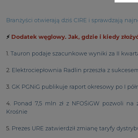
4.
Ponad 7,5 mln zł z NFOŚiGW pozwoli na 
Krośnie
5.
Prezes URE zatwierdził zmianę taryfy dystryb
6.
RWE wybrało partnera certyfikującego dla mor
7.
Duże zainteresowanie nowymi analizami Age
8.
Niemcy wprowadzają priorytet dla przewozu
9.
Popioły z biomasy pomysłem na ekologiczn
10.
Ważna zmiana w akcjonariacie Columbusa
⚡
CIRE poleca
-
Nowości w ofercie Agencji Ryn