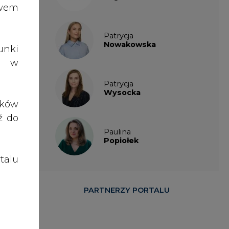
talu
t do
PARTNERZY PORTALU