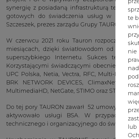
wię
Do tej pory TAURON zawarł 52 umowy ramowe P
pr
aktywowało usługi BSA. W przypadku poz
zas
technicznego i organizacyjnego do świadczen
lub
Och
Uruchomienie w TAURONIE nowej działalnośc
Wyc
usług na masową skalę przy równolegle trwając
prz
wyzwaniem. Dziękuję naszym pracownikom, b
współpracy świętujemy dziesięciotysięczneg
W 
TAURON Obsługa Klienta.
prz
ust
Budowa sieci POPC nadal trwa. Zakończyliśm
obszarów konkursowych. Pozostałe obszary pla
Jeś
coo
Realizowany przez TAURON projekt ma na celu l
serw
szerokopasmowego internetu gospodarstw 
dostępna przepustowość nie przekraczała 30 M