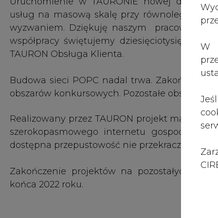
Zar
CIRE
Zakończenie projektów na pozostałych sześ
końca 2022 roku.
Branżyści otwierają dziś CIRE i sprawdzają na
⚡
Dodatek węglowy. Jak, gdzie i kiedy złoż
1.
Tauron podaje szacunkowe wyniki za II kwart
2.
Elektrociepłownia Radlin przeszła z sukcese
3.
GK PGNiG publikuje raport okresowy po I pół