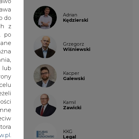
ości
Kamil
 już
Zawicki
nne
ania
eciw
tora
KKG
w.pl
.
Legal
enie
awem
orym
wnej
Patrycja
ółki
Nowakowska
nki
es w
nych
Patrycja
Wysocka
ik.
ików
ź do
giem
Paulina
rych
Popiołek