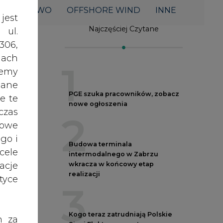
acje
wkracza w końcowy etap
realizacji
yce
3
Kogo teraz zatrudniają Polskie
h za
Sieci Elektroenergetyczne
 też
4
 lub
tóre
Do końca sierpnia trzeba złożyć
skać
wniosek o bon ciepłowniczy
5
na
nych
Spółka Polskie Elektrownie
Jądrowe zaprasza do wysyłania
oraz
CV
RODO
anym
est
zeby