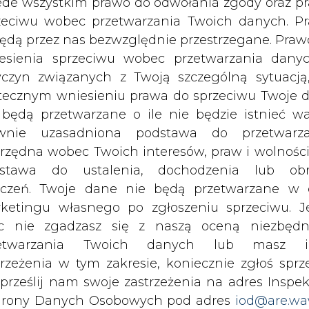
c nie zgadzasz się z naszą oceną niezbędn
OPC z Operatorami Korzystającymi, a 18 z nich
zetwarzania Twoich danych lub masz i
ostałych Operatorów trwa proces przygotow
trzeżenia w tym zakresie, koniecznie zgłoś sprz
ia usług aktywnych i pasywnych.
 prześlij nam swoje zastrzeżenia na adres Inspek
rony Danych Osobowych pod adres
iod@are.wa
i – operatora telekomunikacyjnego i świadcz
ofanie zgody nie wpływa na zgodność z pr
ej realizacji inwestycji budowy sieci - było sp
etwarzania dokonanego przed jej wycofaniem.
o właśnie dzięki ich zaangażowaniu i efekty
o klienta – mówi
Leszek Chwalik,
wiceprezes sp
dowolnym czasie możesz określić waru
echowywania i dostępu do plików cooki
awieniach przeglądarki internetowej.
y dotychczas budowę czterech z siedmiu wygra
nujemy oddać do końca 2022 roku – dodaje Chwal
li zgadzasz się na wykorzystanie technologii pl
kies wystarczy kliknąć poniższy przycisk „Przejd
ikwidację tzw. białych plam, czyli objęcie zasię
isu”.
domowych oraz jednostek oświatowych, w któ
b/s.