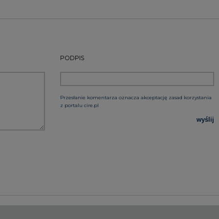
rzymywanie treści marketingowych w postaci newslettera
 siedzibą w Warszawie.
 nas Państwa danych osobowych, w tym informacje o
lityce prywatności.
wszystkie artykuły