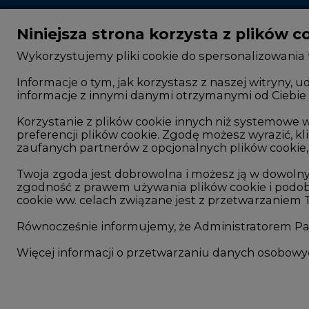
Niniejsza strona korzysta z plików c
Wykorzystujemy pliki cookie do spersonalizowania t
Informacje o tym, jak korzystasz z naszej witryny
informacje z innymi danymi otrzymanymi od Ciebie 
CIRE - kim jesteśmy
Rok 2025 na CIRE
Reklamuj się na CIRE
Rok 2024 na CIRE
Korzystanie z plików cookie innych niż systemow
preferencji plików cookie. Zgodę możesz wyrazić, kli
Patronat medialny CIRE
Rok 2023 na CIRE
zaufanych partnerów z opcjonalnych plików cookie, 
ARE - wydawca portalu CIRE
Rok 2022 na CIRE
Twoja zgoda jest dobrowolna i możesz ją w dowoln
zgodność z prawem używania plików cookie i podob
Zasady korzystania z portalu
RODO
cookie ww. celach związane jest z przetwarzaniem
Kontakt
Raporty branżowe
Równocześnie informujemy, że Administratorem Pań
Komentarze rynko
Więcej informacji o przetwarzaniu danych osobow