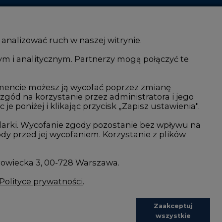
 analizować ruch w naszej witrynie.
ym i analitycznym. Partnerzy mogą połączyć te
i AI
Atom
kacja i IT
Fotowoltaika
mencie możesz ją wycofać poprzez zmianę
 zgód na korzystanie przez administratora i jego
isjami CO2
Offshore wind
 poniżej i klikając przycisk „Zapisz ustawienia".
Magazyny energii
arki. Wycofanie zgody pozostanie bez wpływu na
y przed jej wycofaniem. Korzystanie z plików
Zielone samorządy
imatyczne
Zielona gospodarka
rowiecka 3, 00-728 Warszawa.
Polityce prywatności
.
Zaakceptuj
wszystkie