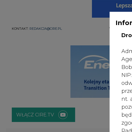
Info
WYDAWCA PO
KONTAKT:
REDAKCJA@CIRE.PL
Dro
Adm
Age
Bob
NI
odw
prz
nt.
poz
bę
WŁĄCZ CIRE.TV
zgo
Rad