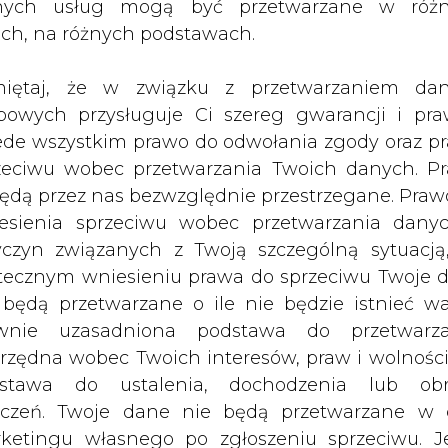
nych usług mogą być przetwarzane w róż
ygrywa wojnę cenową na rynku ropy,
ach, na różnych podstawach.
spadek cen surowca, doprowadziła do
jnej ropy łupkowej w USA.
iętaj, że w związku z przetwarzaniem da
bowych przysługuje Ci szereg gwarancji i pra
chce przedłużyć „wiek ropy naftowej”. Jednakże
ede wszystkim prawo do odwołania zgody oraz p
Street Journal, że ostatni wzrost cen surowca 
zeciwu wobec przetwarzania Twoich danych. P
 produkcji.
będą przez nas bezwzględnie przestrzegane. Praw
esienia sprzeciwu wobec przetwarzania dany
C, gdzie państwa tego kartelu naftowego pono
yczyn związanych z Twoją szczególną sytuacją
rowca w celu wywindowania jej ceny. W listopa
tecznym wniesieniu prawa do sprzeciwu Twoje 
ek oporu Rijadu - czytamy w BiznesAlert.pl.
 będą przetwarzane o ile nie będzie istnieć w
Artykuł powstał bez wsparcia narzędzi sztucznej
wnie uzasadniona podstawa do przetwarza
inteligencji. Wydawca portalu CIRE zgadza się na włącz
rzędna wobec Twoich interesów, praw i wolności
publikacji do szkoleń treningowych LLM.
stawa do ustalenia, dochodzenia lub ob
zczeń. Twoje dane nie będą przetwarzane w 
ketingu własnego po zgłoszeniu sprzeciwu. Je