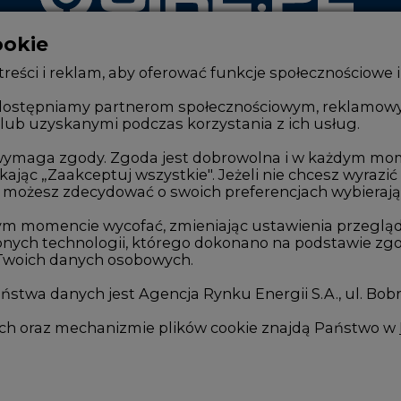
ookie
WYDAWCA PORTALU
reści i reklam, aby oferować funkcje społecznościowe i
, udostępniamy partnerom społecznościowym, reklamow
lub uzyskanymi podczas korzystania z ich usług.
Zmiany kadrowe na rynku
Innowacje 
Studio CIRE
Telekomuni
e wymaga zgody. Zgoda jest dobrowolna i w każdym mo
kając „Zaakceptuj wszystkie". Jeżeli nie chcesz wyrazić
Rozmowy o energetyce
Handel em
możesz zdecydować o swoich preferencjach wybierając je
Gospodarka
Wodór
ym momencie wycofać, zmieniając ustawienia przegląd
nych technologii, którego dokonano na podstawie zgod
Geopolityka
Górnictwo
 Twoich danych osobowych.
LTE450
Zmiany kl
stwa danych jest Agencja Rynku Energii S.A., ul. Bob
we
ych oraz mechanizmie plików cookie znajdą Państwo w