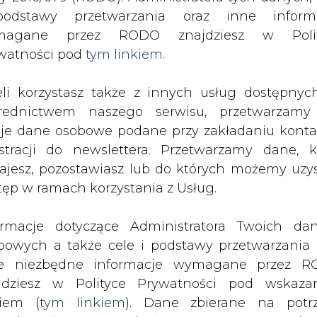
SPODARKA
ZMIANY KADROWE NA RYNKU
CIEP
odstawy przetwarzania oraz inne inform
magane przez RODO znajdziesz w Polit
watności pod
tym linkiem.
a Saudyjska ogłasza zwycięstwo w wojnie cenowej
eli korzystasz także z innych usług dostępnyc
drukuj
skomentuj
udostępnij
:
rednictwem naszego serwisu, przetwarzamy
je dane osobowe podane przy zakładaniu konta
estracji do newslettera. Przetwarzamy dane, k
 zwycięstwo w wojnie
ajesz, pozostawiasz lub do których możemy uzy
tęp w ramach korzystania z Usług.
ormacje dotyczące Administratora Twoich da
bowych a także cele i podstawy przetwarzania 
e niezbędne informacje wymagane przez 
jdziesz w Polityce Prywatności pod wskaz
kiem (
tym linkiem
). Dane zbierane na potr
audyjscy rozmówcy Financial Timesa