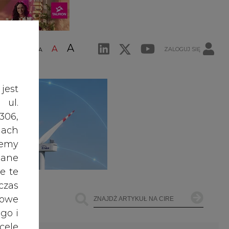
A
A
ZALOGUJ SIĘ
ŚĆ TEKSTU
A
jest
 ul.
306,
ach
żemy
dane
e te
czas
owe
go i
cele