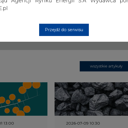
ząd Agencji Rynku Energii S.A Wydawca por
rzymywanie treści marketingowych w postaci newslettera
.pl
 siedzibą w Warszawie.
Przejdź do serwisu
 nas Państwa danych osobowych, w tym informacje o
lityce prywatności.
wszystkie artykuły
1 13:00
2026-07-09 10:30