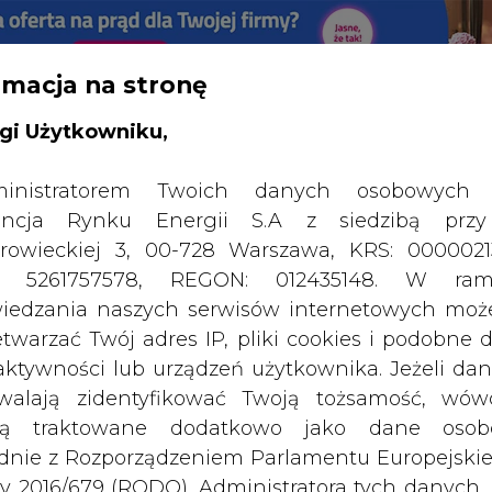
rmacja na stronę
RTALU:
WIELKO
WYSOKI KONTRAST
gi Użytkowniku,
inistratorem Twoich danych osobowych 
ncja Rynku Energii S.A z siedzibą przy
rowieckiej 3, 00-728 Warszawa, KRS: 0000021
P: 5261757578, REGON: 012435148. W ram
iedzania naszych serwisów internetowych mo
etwarzać Twój adres IP, pliki cookies i podobne 
 aktywności lub urządzeń użytkownika. Jeżeli dan
walają zidentyfikować Twoją tożsamość, wów
dą traktowane dodatkowo jako dane osob
dnie z Rozporządzeniem Parlamentu Europejskie
y 2016/679 (RODO). Administratora tych danych, 