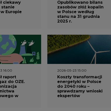
ł ciekawy
Opublikowano bilans
 stanie
zasobów złóż kopalin
 w Europie
w Polsce według
stanu na 31 grudnia
2025 r.
3 16:00
2026-05-23 15:00
 raport
Koszty transformacji
gaz do OZE.
energetyki w Polsce
nizacja
do 2040 roku –
nictwa
sprawdzamy wnioski
owego w
ekspertów