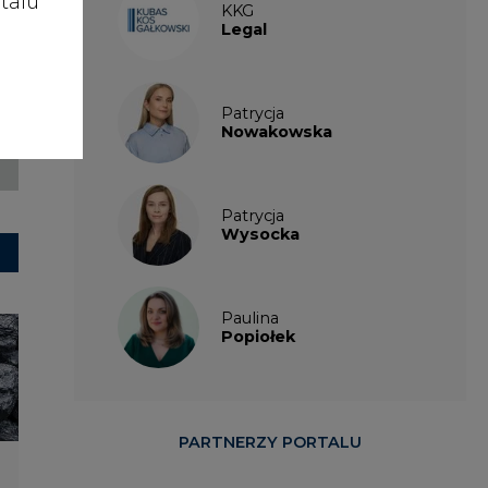
talu
KKG
Legal
Patrycja
Nowakowska
Patrycja
Wysocka
Paulina
Popiołek
PARTNERZY PORTALU