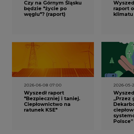
Czy na Górnym Śląsku
Wyszed
będzie "życie po
raport o
węglu"? (raport)
klimatu
2026-06-08 07:00
2026-05-2
Wyszedł raport
Wyszedł
"Bezpieczniej i taniej.
„Przez 
Ciepłownictwo na
Dekarbo
ratunek KSE"
ciepłow
system
Polsce”