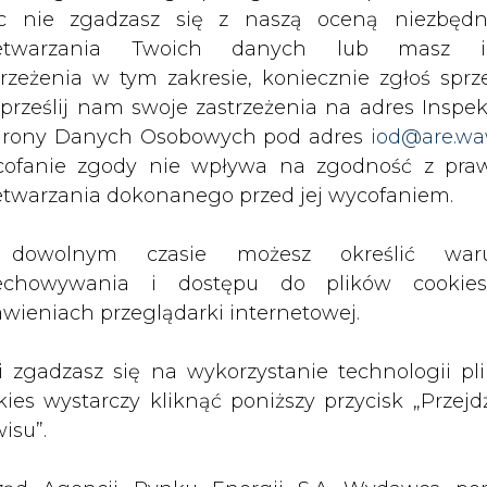
c nie zgadzasz się z naszą oceną niezbędn
zetwarzania Twoich danych lub masz i
PODPIS
trzeżenia w tym zakresie, koniecznie zgłoś sprz
 prześlij nam swoje zastrzeżenia na adres Inspek
rony Danych Osobowych pod adres
iod@are.wa
Przesłanie komentarza oznacza akceptację zasad korzystania
ofanie zgody nie wpływa na zgodność z pr
z portalu cire.pl
etwarzania dokonanego przed jej wycofaniem.
wyślij
dowolnym czasie możesz określić waru
echowywania i dostępu do plików cooki
awieniach przeglądarki internetowej.
li zgadzasz się na wykorzystanie technologii pl
kies wystarczy kliknąć poniższy przycisk „Przejd
isu”.