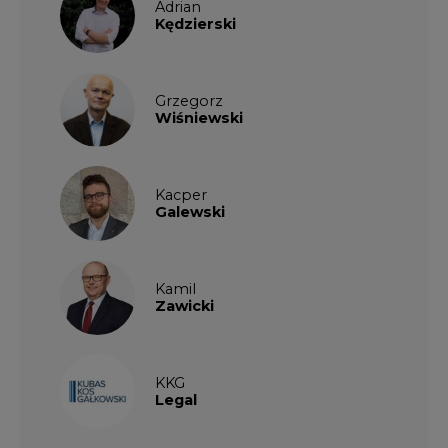
Adrian
Kędzierski
Grzegorz
Wiśniewski
Kacper
Galewski
Kamil
Zawicki
KKG
Legal