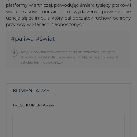
platformy wiertniczej, powodując śmierć tysięcy ptaków i
wielu ssaków morskich. To wydarzenie powszechnie
uznaje się za impuls, który dał początek ruchowi ochrony
przyrody w Stanach Zjednoczonych.
#
paliwa
#
świat
Artykuł powstał bez wsparcia narzędzi sztucznej inteligencji.
Wydawca portalu CIRE zgadza się na włączenie publikacji do
szkoleń treningowych LLM.
KOMENTARZE
TREŚĆ KOMENTARZA