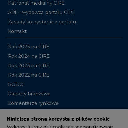
Patronat medialny CIRE
ARE - wydawca portalu CIRE
Zasady korzystania z portalu
Kontakt
Rok 2025 na CIRE
Rok 2024 na CIRE
Rok 2023 na CIRE
Rok 2022 na CIRE
RODO
Raporty branżowe
Komentarze rynkowe
Zmiany kadrowe na rynku
Niniejsza strona korzysta z plików cookie
Wykorzystujemy pliki cookie do spersonalizowania
Studio CIRE