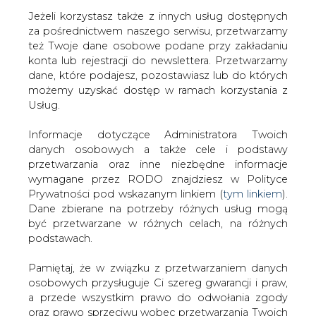
Jeżeli korzystasz także z innych usług dostępnych
za pośrednictwem naszego serwisu, przetwarzamy
też Twoje dane osobowe podane przy zakładaniu
konta lub rejestracji do newslettera. Przetwarzamy
Strona główna
/
SERWIS INFORMACYJNY CIRE
dane, które podajesz, pozostawiasz lub do których
24
/
USA. Awaria rurociągu w południowej Kalifornii
możemy uzyskać dostęp w ramach korzystania z
Usług.
2015-05-21 00:00
drukuj
Informacje dotyczące Administratora Twoich
skomentuj
danych osobowych a także cele i podstawy
udostępnij
:
przetwarzania oraz inne niezbędne informacje
wymagane przez RODO znajdziesz w Polityce
Prywatności pod wskazanym linkiem (
tym linkiem
).
Dane zbierane na potrzeby różnych usług mogą
USA. Awaria rurociągu w
być przetwarzane w różnych celach, na różnych
południowej Kalifornii
podstawach.
Pamiętaj, że w związku z przetwarzaniem danych
osobowych przysługuje Ci szereg gwarancji i praw,
a przede wszystkim prawo do odwołania zgody
oraz prawo sprzeciwu wobec przetwarzania Twoich