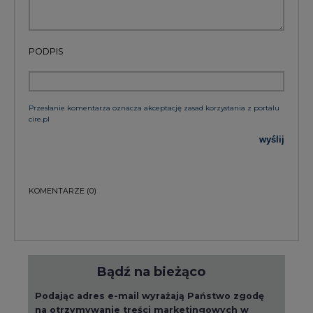
PODPIS
Przesłanie komentarza oznacza akceptację zasad korzystania z portalu
cire.pl
wyślij
KOMENTARZE
(0)
Bądź na bieżąco
Podając adres e-mail wyrażają Państwo zgodę
na otrzymywanie treści marketingowych w