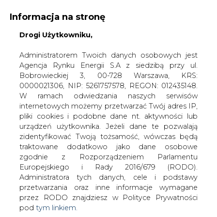
Informacja na stronę
Drogi Użytkowniku,
KONTAKT:
REDAKCJA@CIRE.PL
WYDAWCA PORTALU:
Administratorem Twoich danych osobowych jest
Agencja Rynku Energii S.A z siedzibą przy ul.
A
A
A
WIELKOŚĆ TEKSTU
WYSOKI KONTRAST
Bobrowieckiej 3, 00-728 Warszawa, KRS:
0000021306, NIP: 5261757578, REGON: 012435148.
ZALOGUJ SIĘ
W ramach odwiedzania naszych serwisów
internetowych możemy przetwarzać Twój adres IP,
pliki cookies i podobne dane nt. aktywności lub
urządzeń użytkownika. Jeżeli dane te pozwalają
zidentyfikować Twoją tożsamość, wówczas będą
traktowane dodatkowo jako dane osobowe
zgodnie z Rozporządzeniem Parlamentu
Europejskiego i Rady 2016/679 (RODO).
Administratora tych danych, cele i podstawy
przetwarzania oraz inne informacje wymagane
przez RODO znajdziesz w Polityce Prywatności
pod
tym linkiem.
WŁĄCZ CIRE.TV