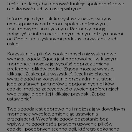
treści i reklam, aby oferować funkcje społecznościowe
i analizować ruch w naszej witrynie.
Rozmowy o energetyce
Informacje o tym, jak korzystasz z naszej witryny,
Gospodarka
udostępniamy partnerom społecznościowym,
reklamowym i analitycznym. Partnerzy mogą
Geopolityka
połączyć te informacje z innymi danymi otrzymanymi
LTE450
od Ciebie lub uzyskanymi podczas korzystania z ich
usług.
Korzystanie z plików cookie innych niż systemowe
Innowacje i AI
wymaga zgody. Zgoda jest dobrowolna i w każdym
momencie możesz ją wycofać poprzez zmianę
Telekomunikacja i IT
preferencji plików cookie. Zgodę możesz wyrazić,
klikając „Zaakceptuj wszystkie". Jeżeli nie chcesz
Handel emisjami CO2
wyrazić zgód na korzystanie przez administratora i
Wodór
jego zaufanych partnerów z opcjonalnych plików
cookie, możesz zdecydować o swoich preferencjach
Górnictwo
wybierając je poniżej i klikając przycisk „Zapisz
ustawienia".
Zmiany klimatyczne
Twoja zgoda jest dobrowolna i możesz ją w dowolnym
momencie wycofać, zmieniając ustawienia
przeglądarki. Wycofanie zgody pozostanie bez
Atom
wpływu na zgodność z prawem używania plików
Fotowoltaika
cookie i podobnych technologii, którego dokonano