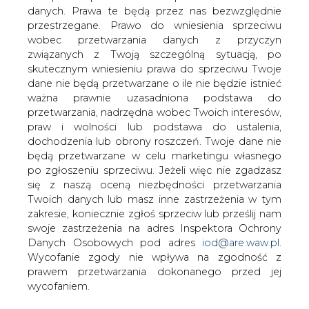
danych. Prawa te będą przez nas bezwzględnie
Dwie ogromne plamy ropy naftowej
przestrzegane. Prawo do wniesienia sprzeciwu
utworzyły się u wybrzeży południowej
wobec przetwarzania danych z przyczyn
Kalifornii po wykryciu awarii lądowego
związanych z Twoją szczególną sytuacją, po
rurociągu - podały władze w środę.
skutecznym wniesieniu prawa do sprzeciwu Twoje
Wyciek zauważono we wtorek, ale nie
dane nie będą przetwarzane o ile nie będzie istnieć
wiadomo, jak długo trwał. W sprawie
ważna prawnie uzasadniona podstawa do
przyczyn awarii wszczęto dochodzenie.
przetwarzania, nadrzędna wobec Twoich interesów,
praw i wolności lub podstawa do ustalenia,
Plamy czarnej, gęstej i śmierdzącej mazi rozciągają się na
dochodzenia lub obrony roszczeń. Twoje dane nie
wodzie na długości ok. 14 km.
będą przetwarzane w celu marketingu własnego
po zgłoszeniu sprzeciwu. Jeżeli więc nie zgadzasz
Według wstępnych szacunków z uszkodzonego
się z naszą oceną niezbędności przetwarzania
ropociągu wyciekło do 400 tys. litrów ropy, z czego ok.
Twoich danych lub masz inne zastrzeżenia w tym
80 tys. litrów przedostało się do wód przybrzeżnych w
zakresie, koniecznie zgłoś sprzeciw lub prześlij nam
okolicach miasta Santa Barbara.
swoje zastrzeżenia na adres Inspektora Ochrony
Danych Osobowych pod adres
iod@are.waw.pl
.
W chwili wykrycia awarii we wtorek ropa płynęła rurą z
Wycofanie zgody nie wpływa na zgodność z
prędkością 320 tys. litrów na godzinę. Wyciek udało się
prawem przetwarzania dokonanego przed jej
powstrzymać po trzech godzinach. Przedstawiciele firmy
wycofaniem.
Plains All American Pipeline, właściciela rurociągu, nie