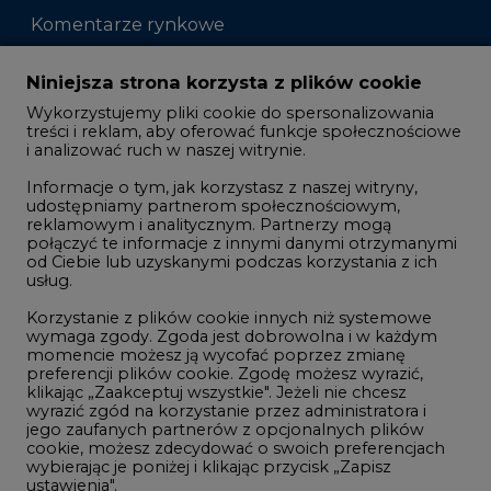
Komentarze rynkowe
Zmiany kadrowe na rynku
Niniejsza strona korzysta z plików cookie
Wykorzystujemy pliki cookie do spersonalizowania
Studio CIRE
treści i reklam, aby oferować funkcje społecznościowe
i analizować ruch w naszej witrynie.
Rozmowy o energetyce
Informacje o tym, jak korzystasz z naszej witryny,
Gospodarka
udostępniamy partnerom społecznościowym,
reklamowym i analitycznym. Partnerzy mogą
Geopolityka
połączyć te informacje z innymi danymi otrzymanymi
LTE450
od Ciebie lub uzyskanymi podczas korzystania z ich
usług.
Korzystanie z plików cookie innych niż systemowe
Innowacje i AI
wymaga zgody. Zgoda jest dobrowolna i w każdym
momencie możesz ją wycofać poprzez zmianę
Telekomunikacja i IT
preferencji plików cookie. Zgodę możesz wyrazić,
klikając „Zaakceptuj wszystkie". Jeżeli nie chcesz
Handel emisjami CO2
wyrazić zgód na korzystanie przez administratora i
Wodór
jego zaufanych partnerów z opcjonalnych plików
cookie, możesz zdecydować o swoich preferencjach
Górnictwo
wybierając je poniżej i klikając przycisk „Zapisz
ustawienia".