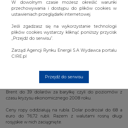
Ze względu na uzależnienie budżetu rosyjskiego i
W dowolnym czasie możesz określić warunki
kondycji sektora naftowego od cen ropy, Rosja
przechowywania i dostępu do plików cookies w
dopuszcza możliwość konsultacji działań z kartelem
ustawieniach przeglądarki internetowej.
OPEC, które mogłyby doprowadzić do podwyższenia
ceny surowca. Dworkowicz przyznał, że takie rozmowy
Jeśli zgadzasz się na wykorzystanie technologii
już były prowadzone i w każdej chwili mogą zostać
plików cookies wystarczy kliknąć poniższy przycisk
wznowione. – Jeżeli pojawi się zaproszenie na kolejne
„Przejdź do serwisu”.
spotkanie tego typu, to Rosja z niego skorzysta –
powiedział.
Zarząd Agencji Rynku Energii S.A Wydawca portalu
CIRE.pl
Rosja wydobywa obecnie około 10,7 mln baryłek ropy
naftowej rocznie.
Przejdź do serwisu
Prognoza Citibanku cytowana przez Bloomberg
dopuszcza możliwość, że WTI stanieje do 32 dolarów a
Brent do 39 dolarów za baryłkę czyli do poziomów z
czasu kryzysu ekonomicznego 2008 roku.
Ceny ropy oddziałują na rubla. Dolar podrożał do 68 a
euro do 76,72 rubli. Razem z walutami rosną długi
rosyjskie w nich zaciągnięte.