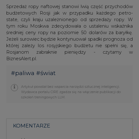
Sprzedaż ropy naftowej stanowi lwią część przychodów
budżetowych Rosji jak w przypadku każdego petro-
state, czyli kraju uzależnionego od sprzedaży ropy. W
tym roku Moskwa zdecydowała o ustaleniu wskaźnika
średniej ceny ropy na poziomie 50 dolarów za baryłkę.
Jeżeli surowiec będzie kontynuował spadki prognoza od
której zależy los rosyjskiego budżetu nie spełni się, a
Rosjanom zabraknie pieniędzy - czytamy w
BiznesAlert.pl.
#
paliwa
#
świat
Artykuł powstał bez wsparcia narzędzi sztucznej inteligencji.
Wydawca portalu CIRE zgadza się na włączenie publikacji do
szkoleń treningowych LLM.
KOMENTARZE