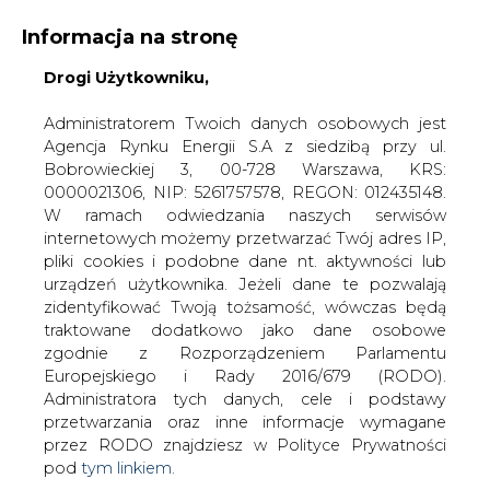
Informacja na stronę
Drogi Użytkowniku,
KONTAKT:
REDAKCJA@CIRE.PL
WYDAWCA PORTALU:
Administratorem Twoich danych osobowych jest
Agencja Rynku Energii S.A z siedzibą przy ul.
A
A
A
WIELKOŚĆ TEKSTU
WYSOKI KONTRAST
Bobrowieckiej 3, 00-728 Warszawa, KRS:
0000021306, NIP: 5261757578, REGON: 012435148.
ZALOGUJ SIĘ
W ramach odwiedzania naszych serwisów
internetowych możemy przetwarzać Twój adres IP,
pliki cookies i podobne dane nt. aktywności lub
urządzeń użytkownika. Jeżeli dane te pozwalają
zidentyfikować Twoją tożsamość, wówczas będą
traktowane dodatkowo jako dane osobowe
zgodnie z Rozporządzeniem Parlamentu
Europejskiego i Rady 2016/679 (RODO).
Administratora tych danych, cele i podstawy
przetwarzania oraz inne informacje wymagane
przez RODO znajdziesz w Polityce Prywatności
pod
tym linkiem.
WŁĄCZ CIRE.TV