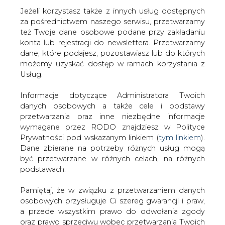
Jeżeli korzystasz także z innych usług dostępnych
za pośrednictwem naszego serwisu, przetwarzamy
też Twoje dane osobowe podane przy zakładaniu
konta lub rejestracji do newslettera. Przetwarzamy
Strona główna
/
SERWIS INFORMACYJNY CIRE
dane, które podajesz, pozostawiasz lub do których
24
/
Dworkowicz: tania ropa może zachwiać rosyjskim
możemy uzyskać dostęp w ramach korzystania z
petro-state
Usług.
2015-09-01 00:00
Informacje dotyczące Administratora Twoich
drukuj
danych osobowych a także cele i podstawy
skomentuj
przetwarzania oraz inne niezbędne informacje
udostępnij
:
wymagane przez RODO znajdziesz w Polityce
Prywatności pod wskazanym linkiem (
tym linkiem
).
Dane zbierane na potrzeby różnych usług mogą
być przetwarzane w różnych celach, na różnych
Dworkowicz: tania ropa może
podstawach.
zachwiać rosyjskim petro-state
Pamiętaj, że w związku z przetwarzaniem danych
osobowych przysługuje Ci szereg gwarancji i praw,
a przede wszystkim prawo do odwołania zgody
oraz prawo sprzeciwu wobec przetwarzania Twoich