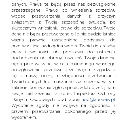
danych. Prawa te będą przez nas bezwzględnie
przestrzegane. Prawo do wniesienia sprzeciwu
Jak poinformował BiznesAlert.pl,
wobec przetwarzania danych z przyczyn
powołując się na wypowiedź jakiej
związanych z Twoją szczególną sytuacją, po
udzielił wicepremier Federacji
skutecznym wniesieniu prawa do sprzeciwu Twoje
Rosyjskiej Arkady Dworkowicz, ze
dane nie będą przetwarzane o ile nie będzie istnieć
względu na utrzymujące się niskie ceny
ważna prawnie uzasadniona podstawa do
ropy naftowej Rosja nie będzie
przetwarzania, nadrzędna wobec Twoich interesów,
zwiększać wydobycia tego surowca
praw i wolności lub podstawa do ustalenia,
poprzez inwestycje w trudno dostępne
dochodzenia lub obrony roszczeń. Twoje dane nie
będą przetwarzane w celu marketingu własnego
złoża.
po zgłoszeniu sprzeciwu. Jeżeli więc nie zgadzasz
– To całkiem prawdopodobne, że jeśli ceny ropy
się z naszą oceną niezbędności przetwarzania
pozostaną niskie przed długi czas może dojść do
Twoich danych lub masz inne zastrzeżenia w tym
pewnego spadku wydobycia, tak jak bywało w
zakresie, koniecznie zgłoś sprzeciw lub prześlij nam
przeszłości – przyznał Rosjanin. Jego zdaniem na pewno
swoje zastrzeżenia na adres Inspektora Ochrony
nie można liczyć na wzrost ekstrakcji, bo Rosja nie
Danych Osobowych pod adres
iod@are.waw.pl
.
zamierza w obecnych warunkach inwestować w nowe,
Wycofanie zgody nie wpływa na zgodność z
wymagające projekty, jak kosztowne wydobycie w
prawem przetwarzania dokonanego przed jej
Arktyce.
wycofaniem.