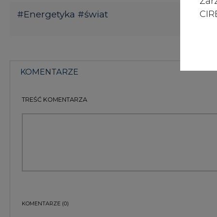
Zar
CIRE
#
Energetyka
#
świat
KOMENTARZE
TREŚĆ KOMENTARZA
KOMENTARZE
(0)