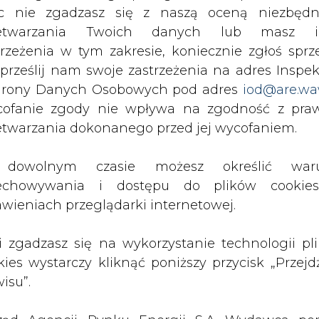
c nie zgadzasz się z naszą oceną niezbędn
a, jest trzecim biegunem" - podkreślił.
zetwarzania Twoich danych lub masz i
trzeżenia w tym zakresie, koniecznie zgłoś sprz
, by światowa konferencja klimatyczna w Pa
 prześlij nam swoje zastrzeżenia na adres Inspek
w walce z globalnym ociepleniem. Domagali się
rony Danych Osobowych pod adres
iod@are.wa
ofanie zgody nie wpływa na zgodność z pr
etwarzania dokonanego przed jej wycofaniem.
w Paryżu w dniach 30 listopada-11 grudnia, blisko
ienie w sprawie spowolnienia zmian klimatycz
dowolnym czasie możesz określić waru
echowywania i dostępu do plików cooki
awieniach przeglądarki internetowej.
cesem, w stolicy Francji zostanie zawarte amb
ząć obowiązywać po 2020 roku i zastąpić protok
li zgadzasz się na wykorzystanie technologii pl
 sobie za cel niedopuszczenie do tego, by śre
kies wystarczy kliknąć poniższy przycisk „Przejd
sjusza w stosunku do epoki przedindustrialne
isu”.
ostu temperatury o 4 stopnie pod koniec XXI wi
e skutki.