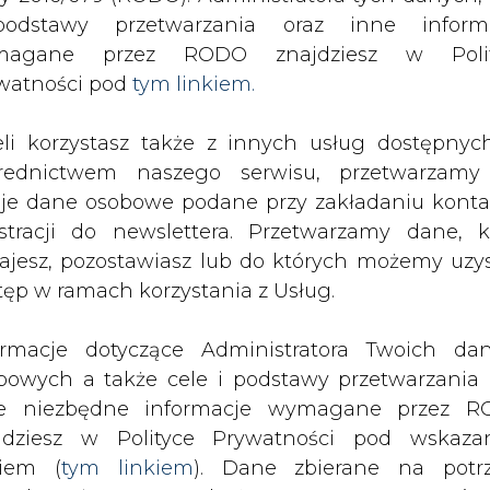
SPODARKA
ZMIANY KADROWE NA RYNKU
CIEP
odstawy przetwarzania oraz inne inform
magane przez RODO znajdziesz w Polit
watności pod
tym linkiem.
lama ostrzega: zmiany klimatu zagrażają Tybetowi
eli korzystasz także z innych usług dostępnyc
drukuj
skomentuj
udostępnij
:
rednictwem naszego serwisu, przetwarzamy
je dane osobowe podane przy zakładaniu konta
estracji do newslettera. Przetwarzamy dane, k
y klimatu zagrażają
ajesz, pozostawiasz lub do których możemy uzy
tęp w ramach korzystania z Usług.
ormacje dotyczące Administratora Twoich da
bowych a także cele i podstawy przetwarzania 
e niezbędne informacje wymagane przez 
jdziesz w Polityce Prywatności pod wskaz
kiem (
tym linkiem
). Dane zbierane na potr
ybetańskich władz na uchodźstwie