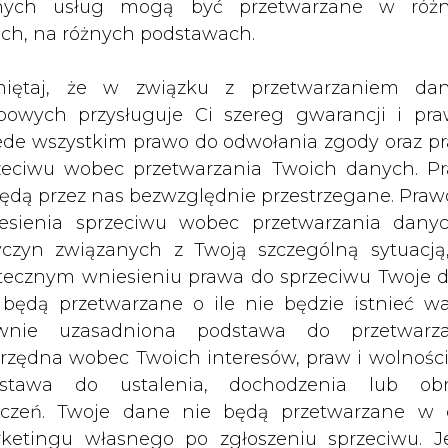
nych usług mogą być przetwarzane w róż
ępujące zmiany klimatu do 2050 r. mo
ach, na różnych podstawach.
yny Tybetańskiej. Zażądali prawa gło
nej w grudniu.
iętaj, że w związku z przetwarzaniem da
bowych przysługuje Ci szereg gwarancji i pra
świecie rezerwuarem lodu poza Arktyką i Antarkt
ede wszystkim prawo do odwołania zgody oraz p
ego wzrostu temperatur o 1,3 st. Celsjusza, c
zeciwu wobec przetwarzania Twoich danych. P
alna - przypomnieli przywódcy w oświadczeniu.
będą przez nas bezwzględnie przestrzegane. Praw
esienia sprzeciwu wobec przetwarzania dany
 4 tys. metrów n.p.m., jest szczególnie narażon
yczyn związanych z Twoją szczególną sytuacją
eplenie już teraz topnieją tybetańskie lodowce, 
tecznym wniesieniu prawa do sprzeciwu Twoje 
rzez ok. 1,3 mld ludzi, m.in. Jangcy i Indus.
 będą przetwarzane o ile nie będzie istnieć w
wnie uzasadniona podstawa do przetwarza
 tylko ze względu na Tybetańczyków, ale takż
rzędna wobec Twoich interesów, praw i wolności
ników środowiskowych na stan zdrowia człowie
stawa do ustalenia, dochodzenia lub ob
- powiedział Dalajlama XIV w Dharamśali, gdzi
zczeń. Twoje dane nie będą przetwarzane w 
ketingu własnego po zgłoszeniu sprzeciwu. Je