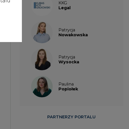
talu
KKG
Legal
enie
Patrycja
Nowakowska
Patrycja
Wysocka
Paulina
Popiołek
PARTNERZY PORTALU