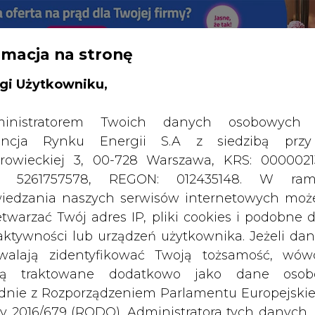
rmacja na stronę
RTALU:
WIELKO
WYSOKI KONTRAST
gi Użytkowniku,
inistratorem Twoich danych osobowych 
ncja Rynku Energii S.A z siedzibą przy
rowieckiej 3, 00-728 Warszawa, KRS: 0000021
P: 5261757578, REGON: 012435148. W ram
iedzania naszych serwisów internetowych mo
etwarzać Twój adres IP, pliki cookies i podobne 
 aktywności lub urządzeń użytkownika. Jeżeli dan
walają zidentyfikować Twoją tożsamość, wów
dą traktowane dodatkowo jako dane osob
dnie z Rozporządzeniem Parlamentu Europejskie
y 2016/679 (RODO). Administratora tych danych, 