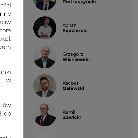
Pietruszyński
ości
nne
eciw
ryżu
Adrian
tora
Kędzierski
 też
w.pl
.
awem
Grzegorz
 200
Wiśniewski
nych
nki
es w
Kacper
Galewski
itne
ół z
ików
dnia
Kamil
ź do
j. W
Zawicki
eku,