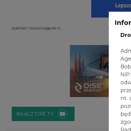
Info
WYDAWCA PO
KONTAKT:
REDAKCJA@CIRE.PL
Dro
Adm
Age
Bob
NI
odw
prz
nt.
poz
bę
WŁĄCZ CIRE.TV
zgo
Rad