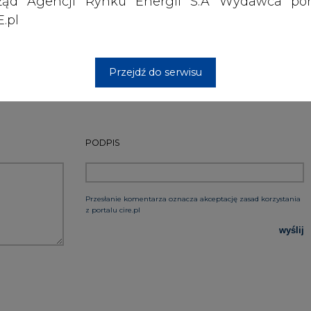
ząd Agencji Rynku Energii S.A Wydawca por
Artykuł powstał bez wsparcia narzędzi sztucznej
.pl
inteligencji. Wydawca portalu CIRE zgadza się na włącz
publikacji do szkoleń treningowych LLM.
Przejdź do serwisu
PODPIS
Przesłanie komentarza oznacza akceptację zasad korzystania
z portalu cire.pl
wyślij