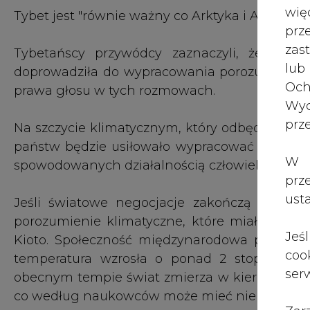
wię
Tybet jest "równie ważny co Arktyka i Antarktyd
pr
zas
Tybetańscy przywódcy zaznaczyli, że chcą
lub
doprowadziła do wypracowania porozumienia 
Och
prawa głosu w tych rozmowach.
Wyc
prz
Na szczycie klimatycznym, który odbędzie się 
państw będzie usiłowało wypracować porozum
W 
spowodowanych działalnością człowieka.
prz
ust
Jeśli światowe negocjacje zakończą się suk
porozumienie klimatyczne, które miałoby zac
Jeś
Kioto. Społeczność międzynarodowa postawiła
coo
temperatura wzrosła o ponad 2 stopnie Cel
serw
obecnym tempie świat zmierza w kierunku wzr
co według naukowców może mieć niebezpieczn