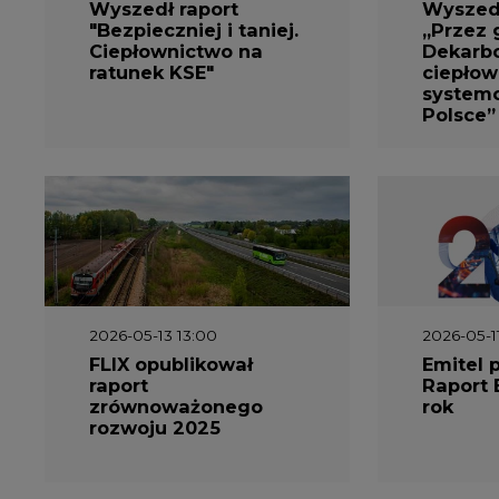
Wyszedł raport
Wyszedł
"Bezpieczniej i taniej.
„Przez 
Ciepłownictwo na
Dekarbo
ratunek KSE"
ciepłow
system
Polsce”
2026-05-13 13:00
2026-05-1
FLIX opublikował
Emitel 
raport
Raport 
zrównoważonego
rok
rozwoju 2025