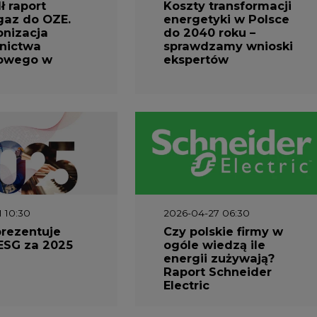
 raport
Koszty transformacji
gaz do OZE.
energetyki w Polsce
nizacja
do 2040 roku –
nictwa
sprawdzamy wnioski
owego w
ekspertów
1 10:30
2026-04-27 06:30
prezentuje
Czy polskie firmy w
ESG za 2025
ogóle wiedzą ile
energii zużywają?
Raport Schneider
Electric