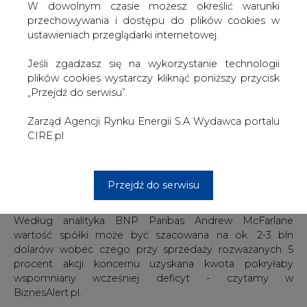
Zdaniem analityków wielkość emisji saudyjskich obligacji i
W dowolnym czasie możesz określić warunki
ich rentowność będzie zależała od trzech czynników:
przechowywania i dostępu do plików cookies w
ceny ropy, poziom rezerw złota Rijadu oraz od
ustawieniach przeglądarki internetowej.
zmienności rynku. Jeżeli nacisk na wszystkie wspomniane
kierunki się zmniejszy do debiut Arabii na światowym
Jeśli zgadzasz się na wykorzystanie technologii
rynku dłużniczym może okazać się bardzo udany.
plików cookies wystarczy kliknąć poniższy przycisk
Jednakże w przypadku narastania kryzysu Saudyjczycy
„Przejdź do serwisu”.
mogą ograniczać branie pożyczek tylko do kilku
miliardów dolarów i to na wysoki procent.
Zarząd Agencji Rynku Energii S.A Wydawca portalu
CIRE.pl
Analitycy bankowi zakładają, że pierwsza emisja obligacji
przez Arabia Saudyjską wyniesie 5 mld dolarów. Przy
czym zwracają uwagę na to, że spory dochód może
Przejdź do serwisu
przynieść zapowiadana wcześniej emisja akcji
państwowego giganta naftowego spółki Saudi Aramco.
Według analityka BNP Paribas Andrew McFarlane
wartość spółki może być szacowana na ok. 2-3 bln
dolarów wobec czego przy sprzedaży rozważanych 5
procent akcji koncernu uzyskana kwota pokryłaby
wspomniany wcześniej deficyt - czytamy w
BiznesAlert.pl.