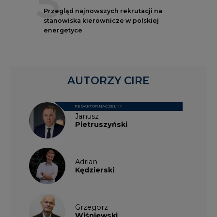
5
Przegląd najnowszych rekrutacji na
stanowiska kierownicze w polskiej
energetyce
AUTORZY CIRE
REDAKTOR NACZELNY
Janusz
Pietruszyński
Adrian
Kędzierski
Grzegorz
Wiśniewski