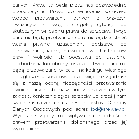
danych. Prawa te będą przez nas bezwzględnie
przestrzegane. Prawo do wniesienia sprzeciwu
Jak poinformował BiznesAlert.pl
wobec przetwarzania danych z przyczyn
powołując się na Financial Times,
związanych z Twoją szczególną sytuacją, po
spadek światowych cen ropy naftowej
skutecznym wniesieniu prawa do sprzeciwu Twoje
po raz pierwszy w historii zmusił władze
dane nie będą przetwarzane o ile nie będzie istnieć
Arabii Saudyjskiej do wejścia na rynek
ważna prawnie uzasadniona podstawa do
dłużny i emisji obligacji. Dodatkowym
przetwarzania, nadrzędna wobec Twoich interesów,
czynnikiem, który stanowi obciążenie
praw i wolności lub podstawa do ustalenia,
dochodzenia lub obrony roszczeń. Twoje dane nie
finansowe dla Rijadu, jest rozszerzenie
będą przetwarzane w celu marketingu własnego
obecności wojskowej w Syrii i Jemenie.
po zgłoszeniu sprzeciwu. Jeżeli więc nie zgadzasz
73 procent dochodów saudyjskiego budżetu pochodzi
się z naszą oceną niezbędności przetwarzania
ze sprzedaży ropy naftowej. Spadek jej cen na świecie
Twoich danych lub masz inne zastrzeżenia w tym
doprowadził do zmniejszenia pod koniec 2015 roku
zakresie, koniecznie zgłoś sprzeciw lub prześlij nam
rezerw walutowych o 97 mld dolarów do 640 mld
swoje zastrzeżenia na adres Inspektora Ochrony
dolarów. Przy czym władze zauważają, że przy obecnej
Danych Osobowych pod adres
iod@are.waw.pl
.
dynamice cen surowca to do 2020 roku deficyt
Wycofanie zgody nie wpływa na zgodność z
budżetowy może osiągnąć poziom 50 procent PKB
prawem przetwarzania dokonanego przed jej
wobec 1,6 procenta na koniec 2014 roku.
wycofaniem.