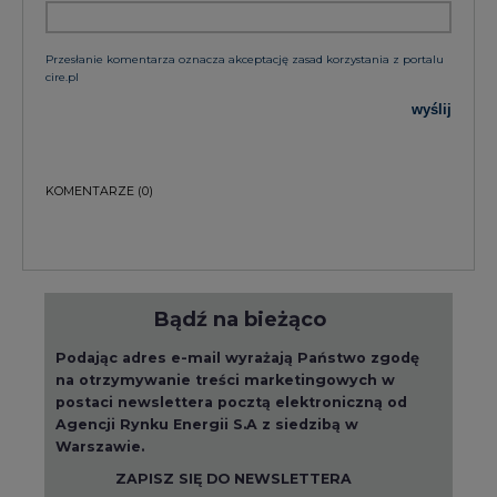
Przesłanie komentarza oznacza akceptację zasad korzystania z portalu
cire.pl
wyślij
KOMENTARZE
(0)
Bądź na bieżąco
Podając adres e-mail wyrażają Państwo zgodę
na otrzymywanie treści marketingowych w
postaci newslettera pocztą elektroniczną od
Agencji Rynku Energii S.A z siedzibą w
Warszawie.
ZAPISZ SIĘ DO NEWSLETTERA