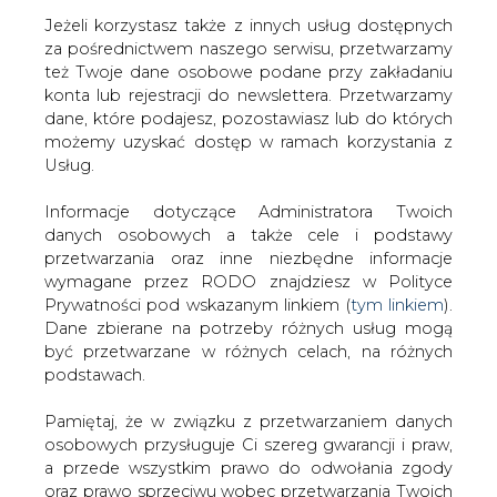
Jeżeli korzystasz także z innych usług dostępnych
za pośrednictwem naszego serwisu, przetwarzamy
też Twoje dane osobowe podane przy zakładaniu
konta lub rejestracji do newslettera. Przetwarzamy
Strona główna
/
SERWIS INFORMACYJNY CIRE
dane, które podajesz, pozostawiasz lub do których
24
/
Tania ropa zmusza Arabię Saudyjską do emisji
możemy uzyskać dostęp w ramach korzystania z
obligacji
Usług.
2016-02-03 00:00
Informacje dotyczące Administratora Twoich
drukuj
danych osobowych a także cele i podstawy
skomentuj
przetwarzania oraz inne niezbędne informacje
udostępnij
:
wymagane przez RODO znajdziesz w Polityce
Prywatności pod wskazanym linkiem (
tym linkiem
).
Dane zbierane na potrzeby różnych usług mogą
być przetwarzane w różnych celach, na różnych
Tania ropa zmusza Arabię
podstawach.
Saudyjską do emisji obligacji
Pamiętaj, że w związku z przetwarzaniem danych
osobowych przysługuje Ci szereg gwarancji i praw,
a przede wszystkim prawo do odwołania zgody
oraz prawo sprzeciwu wobec przetwarzania Twoich