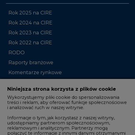
Rok 2025 na CIRE
Rok 2024 na CIRE
Rok 2023 na CIRE
Rok 2022 na CIRE
RODO
Raporty branżowe
Komentarze rynkowe
Zmiany kadrowe na rynku
Niniejsza strona korzysta z plików cookie
Wykorzystujemy pliki cookie do spersonalizowania
Studio CIRE
treści i reklam, aby oferować funkcje społecznościowe
i analizować ruch w naszej witrynie.
Rozmowy o energetyce
Informacje o tym, jak korzystasz z naszej witryny,
Gospodarka
udostępniamy partnerom społecznościowym,
reklamowym i analitycznym. Partnerzy mogą
Geopolityka
połączyć te informacje z innymi danymi otrzymanymi