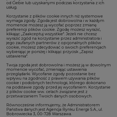
LTE450
od Ciebie lub uzyskanymi podczas korzystania z ich
usług.
Korzystanie z plików cookie innych niż systemowe
Innowacje i AI
wymaga zgody. Zgoda jest dobrowolna i w każdym
momencie możesz ją wycofać poprzez zmianę
Telekomunikacja i IT
preferencji plików cookie. Zgodę możesz wyrazić,
klikając „Zaakceptuj wszystkie". Jeżeli nie chcesz
Handel emisjami CO2
wyrazić zgód na korzystanie przez administratora i
Wodór
jego zaufanych partnerów z opcjonalnych plików
cookie, możesz zdecydować o swoich preferencjach
Górnictwo
wybierając je poniżej i klikając przycisk „Zapisz
ustawienia".
Zmiany klimatyczne
Twoja zgoda jest dobrowolna i możesz ją w dowolnym
momencie wycofać, zmieniając ustawienia
przeglądarki. Wycofanie zgody pozostanie bez
Atom
wpływu na zgodność z prawem używania plików
Fotowoltaika
cookie i podobnych technologii, którego dokonano
na podstawie zgody przed jej wycofaniem. Korzystanie
Offshore wind
z plików cookie ww. celach związane jest z
przetwarzaniem Twoich danych osobowych.
Magazyny energii
Równocześnie informujemy, że Administratorem
Zielone samorządy
Państwa danych jest Agencja Rynku Energii S.A., ul.
Bobrowiecka 3, 00-728 Warszawa.