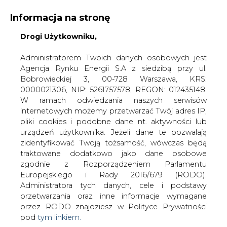
Informacja na stronę
Drogi Użytkowniku,
KONTAKT:
REDAKCJA@CIRE.PL
WYDAWCA PORTALU:
Administratorem Twoich danych osobowych jest
Agencja Rynku Energii S.A z siedzibą przy ul.
A
A
A
WIELKOŚĆ TEKSTU
WYSOKI KONTRAST
Bobrowieckiej 3, 00-728 Warszawa, KRS:
0000021306, NIP: 5261757578, REGON: 012435148.
ZALOGUJ SIĘ
W ramach odwiedzania naszych serwisów
internetowych możemy przetwarzać Twój adres IP,
pliki cookies i podobne dane nt. aktywności lub
urządzeń użytkownika. Jeżeli dane te pozwalają
zidentyfikować Twoją tożsamość, wówczas będą
traktowane dodatkowo jako dane osobowe
zgodnie z Rozporządzeniem Parlamentu
Europejskiego i Rady 2016/679 (RODO).
Administratora tych danych, cele i podstawy
przetwarzania oraz inne informacje wymagane
przez RODO znajdziesz w Polityce Prywatności
pod
tym linkiem.
WŁĄCZ CIRE.TV