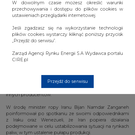
W dowolnym czasie możesz określić warunki
zahamowania spadku cen, ale na razie nie wiadomo, czy
przechowywania i dostępu do plików cookies w
przyłączą się do tego inni globalni producenci.
ustawieniach przeglądarki internetowej.
Porozumienie zawarli na niezapowiedzianym wcześniej
Jeśli zgadzasz się na wykorzystanie technologii
spotkaniu w stolicy Kataru Dausze ministrowie do spraw
plików cookies wystarczy kliknąć poniższy przycisk
ropy państwa-gospodarza oraz Arabii Saudyjskiej, Rosji i
„Przejdź do serwisu”.
Wenezueli.
Zarząd Agencji Rynku Energii S.A Wydawca portalu
Przedstawiając wynik negocjacji saudyjski minister Ali al-
CIRE.pl
Naimi oświadczył, że zamrożenie produkcji na poziomie
ze stycznia jest odpowiednim posunięciem i w ciągu
najbliższych kilku miesięcy mogą zostać rozpatrzone
Przejdź do serwisu
nowe kroki na rzecz ustabilizowania rynku. Wyraził
jednocześnie nadzieję na przystąpienie do porozumienia
innych producentów.
W środę minister ropy Iranu Bijan Namdar Zanganeh
poinformował po spotkaniu ze swoimi odpowiednikami
z Iraku oraz Wenezueli, że Iran popiera działania
podejmowane w celu ustabilizowania sytuacji na rynkach
paliw, w tym ustalenie pułapu produkcji.