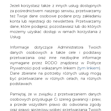
Jeżeli korzystasz także z innych usług dostępnych
za pośrednictwem naszego serwisu, przetwarzamy
też Twoje dane osobowe podane przy zakładaniu
konta lub rejestracji do newslettera. Przetwarzamy
Strona główna
/
SERWIS INFORMACYJNY CIRE
dane, które podajesz, pozostawiasz lub do których
24
/
Ropa w N. Jorku coraz bliżej 32 USD/b, bo Iran też
możemy uzyskać dostęp w ramach korzystania z
popiera zamrożenie produkcji
Usług.
2016-02-18 00:00
Informacje dotyczące Administratora Twoich
drukuj
danych osobowych a także cele i podstawy
skomentuj
przetwarzania oraz inne niezbędne informacje
udostępnij
:
wymagane przez RODO znajdziesz w Polityce
Prywatności pod wskazanym linkiem (
tym linkiem
).
Dane zbierane na potrzeby różnych usług mogą
być przetwarzane w różnych celach, na różnych
Ropa w N. Jorku coraz bliżej 32
podstawach.
USD/b, bo Iran też popiera
zamrożenie produkcji
Pamiętaj, że w związku z przetwarzaniem danych
osobowych przysługuje Ci szereg gwarancji i praw,
a przede wszystkim prawo do odwołania zgody
oraz prawo sprzeciwu wobec przetwarzania Twoich