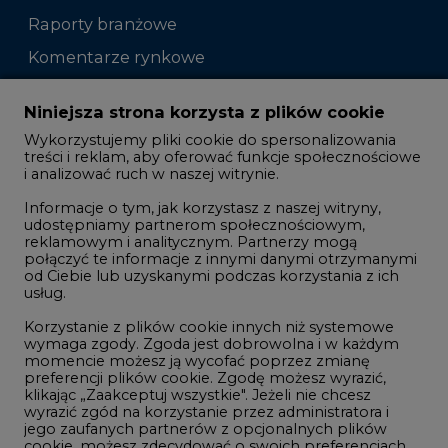
Raporty branżowe
Komentarze rynkowe
Zmiany kadrowe na rynku
Niniejsza strona korzysta z plików cookie
Wykorzystujemy pliki cookie do spersonalizowania
Studio CIRE
treści i reklam, aby oferować funkcje społecznościowe
i analizować ruch w naszej witrynie.
Rozmowy o energetyce
Informacje o tym, jak korzystasz z naszej witryny,
Gospodarka
udostępniamy partnerom społecznościowym,
reklamowym i analitycznym. Partnerzy mogą
Geopolityka
połączyć te informacje z innymi danymi otrzymanymi
LTE450
od Ciebie lub uzyskanymi podczas korzystania z ich
usług.
Korzystanie z plików cookie innych niż systemowe
Innowacje i AI
wymaga zgody. Zgoda jest dobrowolna i w każdym
momencie możesz ją wycofać poprzez zmianę
Telekomunikacja i IT
preferencji plików cookie. Zgodę możesz wyrazić,
klikając „Zaakceptuj wszystkie". Jeżeli nie chcesz
Handel emisjami CO2
wyrazić zgód na korzystanie przez administratora i
Wodór
jego zaufanych partnerów z opcjonalnych plików
cookie, możesz zdecydować o swoich preferencjach