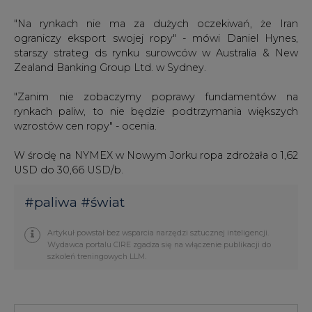
"Na rynkach nie ma za dużych oczekiwań, że Iran
ograniczy eksport swojej ropy" - mówi Daniel Hynes,
starszy strateg ds rynku surowców w Australia & New
Zealand Banking Group Ltd. w Sydney.
"Zanim nie zobaczymy poprawy fundamentów na
rynkach paliw, to nie będzie podtrzymania większych
wzrostów cen ropy" - ocenia.
W środę na NYMEX w Nowym Jorku ropa zdrożała o 1,62
USD do 30,66 USD/b.
#
paliwa
#
świat
Artykuł powstał bez wsparcia narzędzi sztucznej inteligencji.
Wydawca portalu CIRE zgadza się na włączenie publikacji do
szkoleń treningowych LLM.