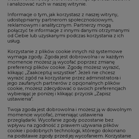
i analizować ruch w naszej witrynie.
Rozmowy o energetyce
Informacje o tym, jak korzystasz z naszej witryny,
Gospodarka
udostępniamy partnerom społecznościowym,
reklamowym i analitycznym. Partnerzy mogą
Geopolityka
połączyć te informacje z innymi danymi otrzymanymi
LTE450
od Ciebie lub uzyskanymi podczas korzystania z ich
usług.
Korzystanie z plików cookie innych niż systemowe
Innowacje i AI
wymaga zgody. Zgoda jest dobrowolna i w każdym
momencie możesz ją wycofać poprzez zmianę
Telekomunikacja i IT
preferencji plików cookie. Zgodę możesz wyrazić,
klikając „Zaakceptuj wszystkie". Jeżeli nie chcesz
Handel emisjami CO2
wyrazić zgód na korzystanie przez administratora i
Wodór
jego zaufanych partnerów z opcjonalnych plików
cookie, możesz zdecydować o swoich preferencjach
Górnictwo
wybierając je poniżej i klikając przycisk „Zapisz
ustawienia".
Zmiany klimatyczne
Twoja zgoda jest dobrowolna i możesz ją w dowolnym
momencie wycofać, zmieniając ustawienia
przeglądarki. Wycofanie zgody pozostanie bez
Atom
wpływu na zgodność z prawem używania plików
Fotowoltaika
cookie i podobnych technologii, którego dokonano
na podstawie zgody przed jej wycofaniem. Korzystanie