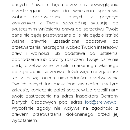
danych. Prawa te będą przez nas bezwzględnie
MOL obniża wartość planowanych na
przestrzegane. Prawo do wniesienia sprzeciwu
ten rok nakładów inwestycyjnych o 200
wobec przetwarzania danych z przyczyn
mln USD. Zakłada, że wyda do 1,1 mld
związanych z Twoją szczególną sytuacją, po
USD - podała spółka w prezentacji.
skutecznym wniesieniu prawa do sprzeciwu Twoje
dane nie będą przetwarzane o ile nie będzie istnieć
Prognoza nie uwzględnia potencjalnych większych
ważna prawnie uzasadniona podstawa do
projektów rozwojowych (organicznych lub M&A).
przetwarzania, nadrzędna wobec Twoich interesów,
praw i wolności lub podstawa do ustalenia,
W I połowie 2016 roku MOL wydał na inwestycje 452 mln
dochodzenia lub obrony roszczeń. Twoje dane nie
USD. W 2015 roku CAPEX grupy wyniósł 1,56 mld USD.
będą przetwarzane w celu marketingu własnego
po zgłoszeniu sprzeciwu. Jeżeli więc nie zgadzasz
Spółka podtrzymuje cel wygenerowania w tym roku co
się z naszą oceną niezbędności przetwarzania
najmniej 2 mld USD EBITDA.
Twoich danych lub masz inne zastrzeżenia w tym
zakresie, koniecznie zgłoś sprzeciw lub prześlij nam
MOL zakłada, że ceny ropy w tym roku wyniosą 35-50
swoje zastrzeżenia na adres Inspektora Ochrony
USD za baryłkę. Marża rafineryjna spółki ma wynieść 4-5
Danych Osobowych pod adres
iod@are.waw.pl
.
USD/bbl wobec 6,1 USD/bbl w 2015 roku i 3,4 USD/bbl w
Wycofanie zgody nie wpływa na zgodność z
2014 roku, a zintegrowana marża petrochemiczna 500-
prawem przetwarzania dokonanego przed jej
600 euro/tonę wobec 680 euro/tonę w 2015 roku i 359
wycofaniem.
euro/tonę rok wcześniej.