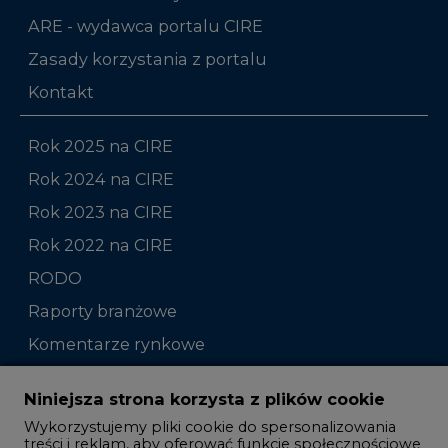
ARE - wydawca portalu CIRE
Zasady korzystania z portalu
Kontakt
Rok 2025 na CIRE
Rok 2024 na CIRE
Rok 2023 na CIRE
Rok 2022 na CIRE
RODO
Raporty branżowe
Komentarze rynkowe
Zmiany kadrowe na rynku
Niniejsza strona korzysta z plików cookie
Wykorzystujemy pliki cookie do spersonalizowania
Studio CIRE
treści i reklam, aby oferować funkcje społecznościowe