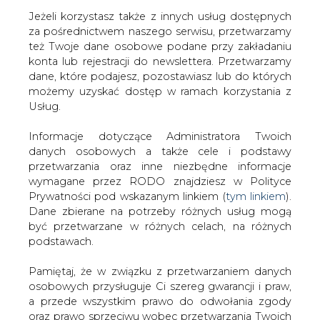
Jeżeli korzystasz także z innych usług dostępnych
za pośrednictwem naszego serwisu, przetwarzamy
też Twoje dane osobowe podane przy zakładaniu
konta lub rejestracji do newslettera. Przetwarzamy
Strona główna
/
SERWIS INFORMACYJNY CIRE
dane, które podajesz, pozostawiasz lub do których
24
/
MOL obniża cel capeksu na ten rok do 1,1 mld USD
możemy uzyskać dostęp w ramach korzystania z
Usług.
2016-08-05 00:00
drukuj
Informacje dotyczące Administratora Twoich
skomentuj
danych osobowych a także cele i podstawy
udostępnij
:
przetwarzania oraz inne niezbędne informacje
wymagane przez RODO znajdziesz w Polityce
Prywatności pod wskazanym linkiem (
tym linkiem
).
Dane zbierane na potrzeby różnych usług mogą
MOL obniża cel capeksu na ten rok
być przetwarzane w różnych celach, na różnych
do 1,1 mld USD
podstawach.
Pamiętaj, że w związku z przetwarzaniem danych
osobowych przysługuje Ci szereg gwarancji i praw,
a przede wszystkim prawo do odwołania zgody
oraz prawo sprzeciwu wobec przetwarzania Twoich