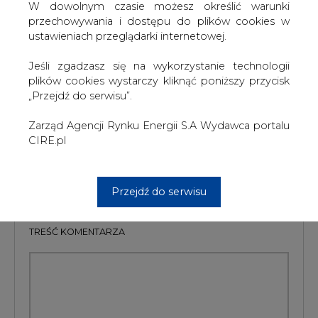
W dowolnym czasie możesz określić warunki
W I połowie 2016 roku marża rafineryjna grupy MOL
przechowywania i dostępu do plików cookies w
wyniosła 5,7 USD za baryłkę, a zintegrowana marża
ustawieniach przeglądarki internetowej.
petrochemiczna 679 euro/tonę.
Jeśli zgadzasz się na wykorzystanie technologii
#
paliwa
#
świat
plików cookies wystarczy kliknąć poniższy przycisk
„Przejdź do serwisu”.
Artykuł powstał bez wsparcia narzędzi sztucznej inteligencji.
Wydawca portalu CIRE zgadza się na włączenie publikacji do
Zarząd Agencji Rynku Energii S.A Wydawca portalu
szkoleń treningowych LLM.
CIRE.pl
Przejdź do serwisu
KOMENTARZE
TREŚĆ KOMENTARZA