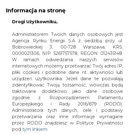
Informacja na stronę
Drogi Użytkowniku,
KONTAKT:
REDAKCJA@CIRE.PL
WYDAWCA PORTALU:
Administratorem Twoich danych osobowych jest
Agencja Rynku Energii S.A z siedzibą przy ul.
A
A
A
WIELKOŚĆ TEKSTU
WYSOKI KONTRAST
Bobrowieckiej 3, 00-728 Warszawa, KRS:
0000021306, NIP: 5261757578, REGON: 012435148.
ZALOGUJ SIĘ
W ramach odwiedzania naszych serwisów
internetowych możemy przetwarzać Twój adres IP,
pliki cookies i podobne dane nt. aktywności lub
urządzeń użytkownika. Jeżeli dane te pozwalają
zidentyfikować Twoją tożsamość, wówczas będą
traktowane dodatkowo jako dane osobowe
zgodnie z Rozporządzeniem Parlamentu
Europejskiego i Rady 2016/679 (RODO).
Administratora tych danych, cele i podstawy
przetwarzania oraz inne informacje wymagane
przez RODO znajdziesz w Polityce Prywatności
pod
tym linkiem.
WŁĄCZ CIRE.TV