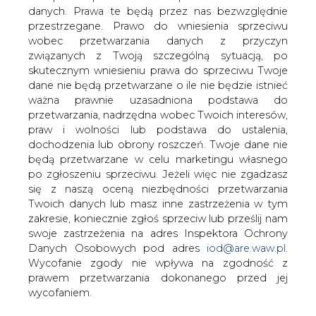
List wysłany do Redakcji
danych. Prawa te będą przez nas bezwzględnie
"Rzeczypospolitej" na temat artykułu
przestrzegane. Prawo do wniesienia sprzeciwu
Pani Redaktor B. Cieszewskiej pod
wobec przetwarzania danych z przyczyn
tytułem "Monopolowa recydywa" "Rz"
związanych z Twoją szczególną sytuacją, po
227 z dnia 28.09.2000 r. Autorem listu
skutecznym wniesieniu prawa do sprzeciwu Twoje
jest Zbigniew Pęczalski, mgr inż. i
dane nie będą przetwarzane o ile nie będzie istnieć
ważna prawnie uzasadniona podstawa do
rzeczoznawca budowy i eksploatacji
przetwarzania, nadrzędna wobec Twoich interesów,
elektrowni, posiadający długoletni staż
praw i wolności lub podstawa do ustalenia,
na stanowiskach kierowniczych w
dochodzenia lub obrony roszczeń. Twoje dane nie
energetyce.
będą przetwarzane w celu marketingu własnego
po zgłoszeniu sprzeciwu. Jeżeli więc nie zgadzasz
się z naszą oceną niezbędności przetwarzania
#
Materiały problemowe
#
Polemiki
Twoich danych lub masz inne zastrzeżenia w tym
zakresie, koniecznie zgłoś sprzeciw lub prześlij nam
Artykuł powstał bez wsparcia narzędzi sztucznej inteligencji.
swoje zastrzeżenia na adres Inspektora Ochrony
Wydawca portalu CIRE zgadza się na włączenie publikacji do
Danych Osobowych pod adres
iod@are.waw.pl
.
szkoleń treningowych LLM.
Wycofanie zgody nie wpływa na zgodność z
prawem przetwarzania dokonanego przed jej
wycofaniem.
KOMENTARZE