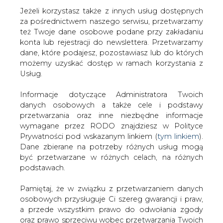
Jeżeli korzystasz także z innych usług dostępnych
za pośrednictwem naszego serwisu, przetwarzamy
też Twoje dane osobowe podane przy zakładaniu
konta lub rejestracji do newslettera. Przetwarzamy
Strona główna
/
SERWIS INFORMACYJNY CIRE 24
/
Od
dane, które podajesz, pozostawiasz lub do których
nowego roku wyższa opłata OZE
możemy uzyskać dostęp w ramach korzystania z
Usług.
2016-12-30 00:00
drukuj
Informacje dotyczące Administratora Twoich
skomentuj
danych osobowych a także cele i podstawy
udostępnij
:
przetwarzania oraz inne niezbędne informacje
wymagane przez RODO znajdziesz w Polityce
Prywatności pod wskazanym linkiem (
tym linkiem
).
Dane zbierane na potrzeby różnych usług mogą
być przetwarzane w różnych celach, na różnych
podstawach.
Pamiętaj, że w związku z przetwarzaniem danych
osobowych przysługuje Ci szereg gwarancji i praw,
a przede wszystkim prawo do odwołania zgody
oraz prawo sprzeciwu wobec przetwarzania Twoich