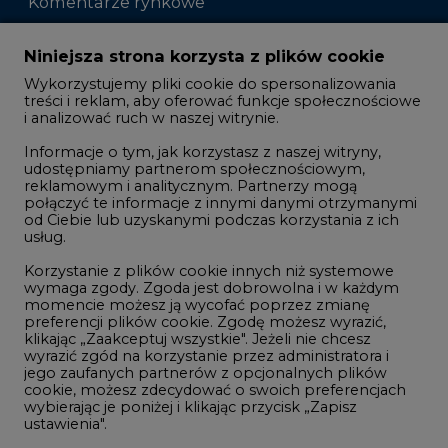
Komentarze rynkowe
Zmiany kadrowe na rynku
Niniejsza strona korzysta z plików cookie
Wykorzystujemy pliki cookie do spersonalizowania
Studio CIRE
treści i reklam, aby oferować funkcje społecznościowe
i analizować ruch w naszej witrynie.
Rozmowy o energetyce
Informacje o tym, jak korzystasz z naszej witryny,
Gospodarka
udostępniamy partnerom społecznościowym,
reklamowym i analitycznym. Partnerzy mogą
Geopolityka
połączyć te informacje z innymi danymi otrzymanymi
LTE450
od Ciebie lub uzyskanymi podczas korzystania z ich
usług.
Korzystanie z plików cookie innych niż systemowe
Innowacje i AI
wymaga zgody. Zgoda jest dobrowolna i w każdym
momencie możesz ją wycofać poprzez zmianę
Telekomunikacja i IT
preferencji plików cookie. Zgodę możesz wyrazić,
klikając „Zaakceptuj wszystkie". Jeżeli nie chcesz
Handel emisjami CO2
wyrazić zgód na korzystanie przez administratora i
Wodór
jego zaufanych partnerów z opcjonalnych plików
cookie, możesz zdecydować o swoich preferencjach
Górnictwo
wybierając je poniżej i klikając przycisk „Zapisz
ustawienia".
Zmiany klimatyczne