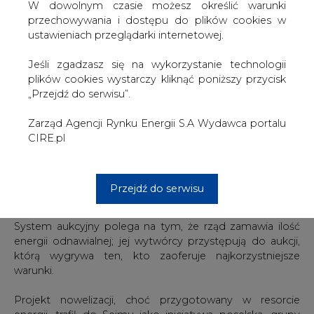
wsparciu OZE (poprzednia pochodzi z lutego 2015 roku).
W dowolnym czasie możesz określić warunki
Ma ona pozwolić uzyskać do 2020 r. 15-proc. udział
przechowywania i dostępu do plików cookies w
energii odnawialnej w całkowitym zużyciu energii, co
ustawieniach przeglądarki internetowej.
wpisuje się w politykę energetyczną Unii Europejskiej.
Jeśli zgadzasz się na wykorzystanie technologii
Po zmianie rządu, nowy Sejm przegłosował tzw. małą
plików cookies wystarczy kliknąć poniższy przycisk
nowelizację ustawy o OZE w ostatnich dniach 2015 roku.
„Przejdź do serwisu”.
Na jej mocy wejście w życie czwartego rozdziału ustawy
o OZE, dotyczącego m.in. aukcyjnego systemu wsparcia
Zarząd Agencji Rynku Energii S.A Wydawca portalu
OZE, który ma zastąpić stosowane dotychczas "zielone
CIRE.pl
certyfikaty" oraz wsparcie dla prosumentów, czyli
jednoczesnych producentów i konsumentów energii z
małych źródeł odnawialnych, został odłożony o pół roku,
Przejdź do serwisu
do lipca.
System aukcyjny polega na tym, że rząd zamawia ilość
energii odnawialnej; jej wytwórcy przystępują do aukcji,
którą wygrywa ten, kto zaoferuje najkorzystniejsze
warunki.
Projekt nowelizacji, choć przygotowany w resorcie