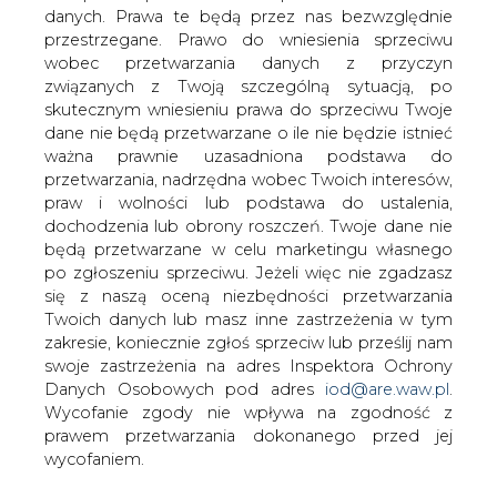
danych. Prawa te będą przez nas bezwzględnie
przestrzegane. Prawo do wniesienia sprzeciwu
Od nowego roku wyższa opłata
OZE
wobec przetwarzania danych z przyczyn
związanych z Twoją szczególną sytuacją, po
skutecznym wniesieniu prawa do sprzeciwu Twoje
dane nie będą przetwarzane o ile nie będzie istnieć
ważna prawnie uzasadniona podstawa do
przetwarzania, nadrzędna wobec Twoich interesów,
praw i wolności lub podstawa do ustalenia,
Od 1 stycznia 2017 r. na rachunkach za
dochodzenia lub obrony roszczeń. Twoje dane nie
energię wzrośnie stawka opłaty OZE do
będą przetwarzane w celu marketingu własnego
po zgłoszeniu sprzeciwu. Jeżeli więc nie zgadzasz
3,70 zł/MWh. Teraz jest to 2,51 zł za
się z naszą oceną niezbędności przetwarzania
jedną megawatogodzinę (MWh) zużytej
Twoich danych lub masz inne zastrzeżenia w tym
energii.
zakresie, koniecznie zgłoś sprzeciw lub prześlij nam
Nowa stawka ma obowiązywać do 31 grudnia 2017 r.
swoje zastrzeżenia na adres Inspektora Ochrony
Danych Osobowych pod adres
iod@are.waw.pl
.
Opłata OZE pojawiła się na rachunkach za energię w lipcu
Wycofanie zgody nie wpływa na zgodność z
br., gdy weszła w życie nowelizacja ustawy o
prawem przetwarzania dokonanego przed jej
odnawialnych źródłach energii, konkretnie jej rozdział
wycofaniem.
czwarty. Nowela ta była kolejną zmianą ustawy o