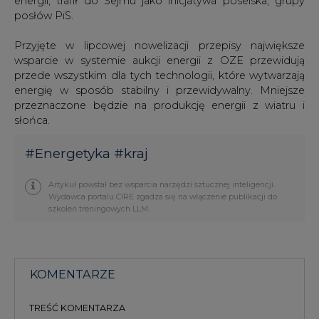
energii, trafił do Sejmu jako inicjatywa poselska, grupy
posłów PiS.
Przyjęte w lipcowej nowelizacji przepisy największe
wsparcie w systemie aukcji energii z OZE przewidują
przede wszystkim dla tych technologii, które wytwarzają
energię w sposób stabilny i przewidywalny. Mniejsze
przeznaczone będzie na produkcję energii z wiatru i
słońca.
#
Energetyka
#
kraj
Artykuł powstał bez wsparcia narzędzi sztucznej inteligencji.
Wydawca portalu CIRE zgadza się na włączenie publikacji do
szkoleń treningowych LLM.
KOMENTARZE
TREŚĆ KOMENTARZA