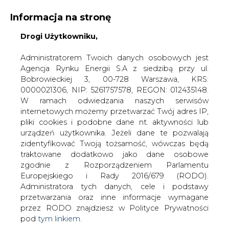
Informacja na stronę
Drogi Użytkowniku,
KONTAKT:
REDAKCJA@CIRE.PL
WYDAWCA PORTALU:
Administratorem Twoich danych osobowych jest
Agencja Rynku Energii S.A z siedzibą przy ul.
A
A
A
WIELKOŚĆ TEKSTU
WYSOKI KONTRAST
Bobrowieckiej 3, 00-728 Warszawa, KRS:
0000021306, NIP: 5261757578, REGON: 012435148.
ZALOGUJ SIĘ
W ramach odwiedzania naszych serwisów
internetowych możemy przetwarzać Twój adres IP,
pliki cookies i podobne dane nt. aktywności lub
urządzeń użytkownika. Jeżeli dane te pozwalają
zidentyfikować Twoją tożsamość, wówczas będą
traktowane dodatkowo jako dane osobowe
zgodnie z Rozporządzeniem Parlamentu
Europejskiego i Rady 2016/679 (RODO).
Administratora tych danych, cele i podstawy
przetwarzania oraz inne informacje wymagane
przez RODO znajdziesz w Polityce Prywatności
pod
tym linkiem.
WŁĄCZ CIRE.TV